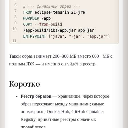
# --- финальный образ ---
FROM
 eclipse-temurin:21-jre
WORKDIR
 /app
COPY
--from
=
build
/app/build/libs/app.jar app.jar
ENTRYPOINT
 [
"java"
, 
"-jar"
, 
"app.jar"
]
Такой образ занимает 200–300 МБ вместо 600+ МБ с
полным JDK — и именно он уйдёт в реестр.
Коротко
Реестр образов
— хранилище, через которое
образ переезжает между машинами; самые
популярные: Docker Hub, GitHub Container
Registry, приватные реестры облачных
провайдеров.