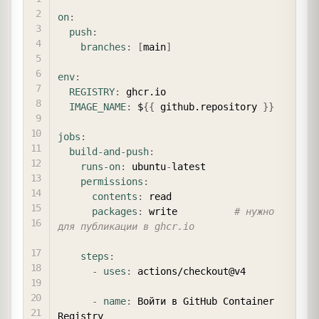
on
:
push
:
branches
:
[
main
]
env
:
REGISTRY
:
 ghcr.io

IMAGE_NAME
:
 $
{
{
 github.repository 
}
}
jobs
:
build-and-push
:
runs-on
:
 ubuntu
-
latest

permissions
:
contents
:
 read

packages
:
 write          
# нужно 
для публикации в ghcr.io
steps
:
-
uses
:
 actions/checkout@v4

-
name
:
 Войти в GitHub Container 
Registry
