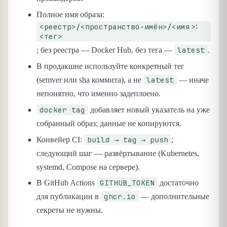
Полное имя образа:
<реестр>/<пространство-имён>/<имя>:
<тег>
latest
; без реестра — Docker Hub, без тега —
.
В продакшне используйте конкретный тег
latest
(semver или sha коммита), а не
— иначе
непонятно, что именно задеплоено.
docker tag
добавляет новый указатель на уже
собранный образ; данные не копируются.
build → tag → push
Конвейер CI:
;
следующий шаг — развёртывание (Kubernetes,
systemd, Compose на сервере).
GITHUB_TOKEN
В GitHub Actions
достаточно
ghcr.io
для публикации в
— дополнительные
секреты не нужны.