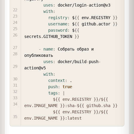
uses
:
 docker/login
-
action@v3

with
:
registry
:
 $
{
{
 env.REGISTRY 
}
}
username
:
 $
{
{
 github.actor 
}
}
password
:
 $
{
{
secrets.GITHUB_TOKEN 
}
}
-
name
:
 Собрать образ и 
опубликовать

uses
:
 docker/build
-
push
-
action@v5

with
:
context
:
 .

push
:
true
tags
:
|
            ${{ env.REGISTRY }}/${{ 
env.IMAGE_NAME }}:sha-${{ github.sha }}

            ${{ env.REGISTRY }}/${{ 
env.IMAGE_NAME }}:latest