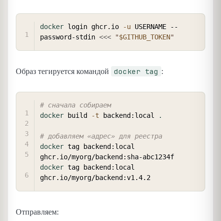
COPY
docker
 login ghcr.io 
-u
 USERNAME --
password-stdin 
<<<
"
$GITHUB_TOKEN
"
docker tag
Образ тегируется командой
:
COPY
# сначала собираем
docker
 build 
-t
 backend:local 
.
# добавляем «адрес» для реестра
docker
 tag backend:local 
docker
 tag backend:local 
Отправляем: