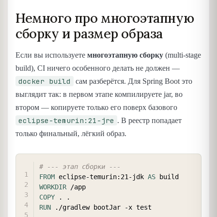
Немного про многоэтапную
сборку и размер образа
Если вы используете
многоэтапную сборку
(multi-stage
build), CI ничего особенного делать не должен —
docker build
сам разберётся. Для Spring Boot это
выглядит так: в первом этапе компилируете jar, во
втором — копируете только его поверх базового
eclipse-temurin:21-jre
. В реестр попадает
только финальный, лёгкий образ.
COPY
# --- этап сборки ---
FROM
 eclipse-temurin:21-jdk 
AS
 build
WORKDIR
 /app
COPY
 . .
RUN
 ./gradlew bootJar -x test