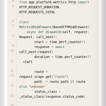
from
 app
.
platform
.
metrics
.
http 
import
HTTP_REQUEST_DURATION
,
HTTP_REQUESTS_TOTAL

class
MetricsMiddleware
(
BaseHTTPMiddleware
)
:
async
def
dispatch
(
self
,
 request
:
Request
,
 call_next
)
:
        start 
=
 time
.
perf_counter
(
)
        response 
=
await
call_next
(
request
)
        duration 
=
 time
.
perf_counter
(
)
-
 start

        route 
=
request
.
scope
.
get
(
"route"
)
        path  
=
 route
.
path 
if
 route 
else
"unknown"
        status_class 
=
_status_class
(
response
.
status_code
)