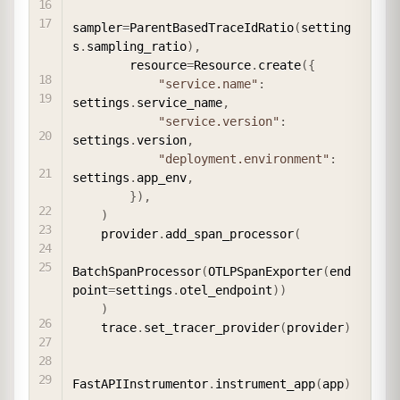
sampler
=
ParentBasedTraceIdRatio
(
setting
s
.
sampling_ratio
)
,
        resource
=
Resource
.
create
(
{
"service.name"
:
settings
.
service_name
,
"service.version"
:
settings
.
version
,
"deployment.environment"
:
settings
.
app_env
,
}
)
,
)
    provider
.
add_span_processor
(
BatchSpanProcessor
(
OTLPSpanExporter
(
end
point
=
settings
.
otel_endpoint
)
)
)
    trace
.
set_tracer_provider
(
provider
)
FastAPIInstrumentor
.
instrument_app
(
app
)