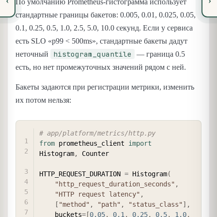
‹
›
По умолчанию Prometheus-гистограмма использует
стандартные границы бакетов: 0.005, 0.01, 0.025, 0.05,
0.1, 0.25, 0.5, 1.0, 2.5, 5.0, 10.0 секунд. Если у сервиса
есть SLO «p99 < 500ms», стандартные бакеты дадут
histogram_quantile
неточный
— граница 0.5
есть, но нет промежуточных значений рядом с ней.
Бакеты задаются при регистрации метрики, изменить
их потом нельзя:
COPY
# app/platform/metrics/http.py
from
 prometheus_client 
import
Histogram
,
 Counter

HTTP_REQUEST_DURATION 
=
 Histogram
(
"http_request_duration_seconds"
,
"HTTP request latency"
,
[
"method"
,
"path"
,
"status_class"
]
,
    buckets
=
[
0.05
,
0.1
,
0.25
,
0.5
,
1.0
,