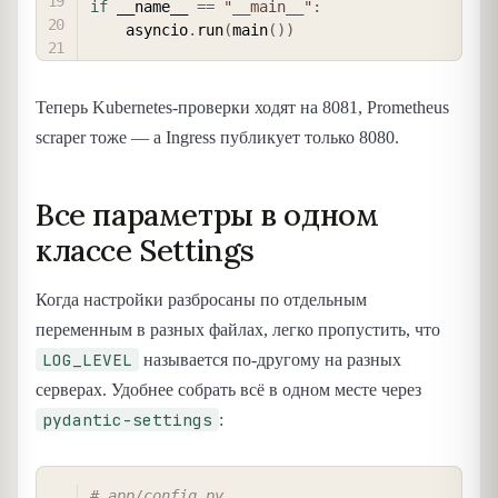
if
 __name__ 
==
"__main__"
:
    asyncio
.
run
(
main
(
)
)
Теперь Kubernetes-проверки ходят на 8081, Prometheus
scraper тоже — а Ingress публикует только 8080.
Все параметры в одном
классе Settings
Когда настройки разбросаны по отдельным
переменным в разных файлах, легко пропустить, что
LOG_LEVEL
называется по-другому на разных
серверах. Удобнее собрать всё в одном месте через
pydantic-settings
:
COPY
# app/config.py