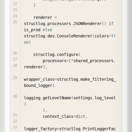
]
    renderer 
=
structlog
.
processors
.
JSONRenderer
(
)
if
is_prod 
else
structlog
.
dev
.
ConsoleRenderer
(
colors
=
Tr
ue
)
    structlog
.
configure
(
        processors
=
[
*
shared_processors
,
renderer
]
,
wrapper_class
=
structlog
.
make_filtering_
bound_logger
(
logging
.
getLevelName
(
settings
.
log_level
)
)
,
        context_class
=
dict
,
logger_factory
=
structlog
.
PrintLoggerFac