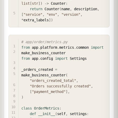
list
[
str
]
)
-
>
 Counter
:
return
 Counter
(
name
,
 description
,
[
"service"
,
"env"
,
"version"
,
*
extra_labels
]
)
COPY
# app/order/metrics.py
from
 app
.
platform
.
metrics
.
common 
import
from
 app
.
config 
import
 Settings

_orders_created 
=
make_business_counter
(
"orders_created_total"
,
"Orders successfully created"
,
[
"payment_method"
]
,
)
class
OrderMetrics
:
def
__init__
(
self
,
 settings
: