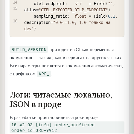
    otel_endpoint
:
str
=
 Field
(
""
,
alias
=
"OTEL_EXPORTER_OTLP_ENDPOINT"
)
    sampling_ratio
:
float
=
 Field
(
0.1
,
description
=
"0.01–1.0; 1.0 только на 
dev"
)
BUILD_VERSION
приходит из CI как переменная
окружения — так же, как в сервисах на других языках.
Все параметры читаются из окружения автоматически,
APP_
с префиксом
.
Логи: читаемые локально,
JSON в проде
В разработке приятно видеть строки вроде
10:42:03 [info] order_confirmed
order_id=ORD-9912