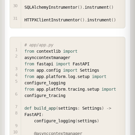
SQLAlchemyInstrumentor
(
)
.
instrument
(
)
HTTPXClientInstrumentor
(
)
.
instrument
(
)
COPY
# app/app.py
from
 contextlib 
import
from
 fastapi 
import
from
 app
.
config 
import
from
 app
.
platform
.
log
.
setup 
import
from
 app
.
platform
.
tracing
.
setup 
import
configure_tracing

def
build_app
(
settings
:
 Settings
)
-
>
FastAPI
:
    configure_logging
(
settings
)
@asynccontextmanager