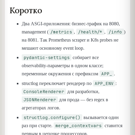
Коротко
Два ASGI-приложения: бизнес-трафик на 8080,
/metrics
/health/*
/info
management (
,
,
)
на 8081. Так Prometheus scraper и K8s probes не
мешают основному event loop.
pydantic-settings
собирает все
observability-параметры в одном классе;
APP_
переменные окружения с префиксом
.
APP_ENV
structlog переключает рендерер по
:
ConsoleRenderer
для разработки,
JSONRenderer
для прода — без regex в
агрегаторах логов.
structlog.configure()
вызывается один
merge_contextvars
раз при старте.
ставится
первым в цепочке процессоров.