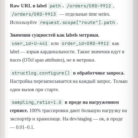
path
/orders/ORD-9912
Raw URL в label
.
,
/orders/ORD-9913
— отдельные time series.
request.scope["route"].path
Используйте
.
Значения сущностей как labels метрики.
user_id=U-441
order_id=ORD-9912
или
как
label — взрыв кардинальности. Такие значения идут в
traces (OTel span attributes), не в метрики.
structlog.configure()
в обработчике запроса.
Настройка перезаписывается на каждый запрос. Только
один вызов при старте.
sampling_ratio=1.0
в проде на нагруженном
сервисе.
100% трассировки дают большую нагрузку на
экспортёр и хранилище. На dev/staging — ок, в проде
— 0.01–0.1.