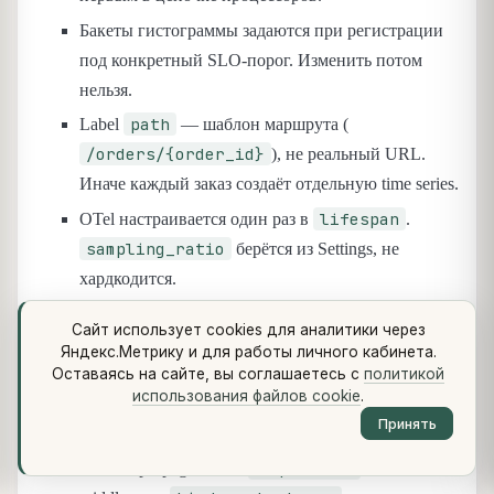
Бакеты гистограммы задаются при регистрации
под конкретный SLO-порог. Изменить потом
нельзя.
path
Label
— шаблон маршрута (
/orders/{order_id}
), не реальный URL.
Иначе каждый заказ создаёт отдельную time series.
lifespan
OTel настраивается один раз в
.
sampling_ratio
берётся из Settings, не
хардкодится.
/docs
/openapi.json
None
и
в проде —
:
Сайт использует cookies для аналитики через
структура API недоступна внешнему трафику.
Яндекс.Метрику и для работы личного кабинета.
Оставаясь на сайте, вы соглашаетесь с
политикой
использования файлов cookie
.
Что почитать дальше
Принять
request_id
Context propagation —
в