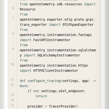
from
 opentelemetry
.
sdk
.
resources 
import
from
opentelemetry
.
exporter
.
otlp
.
proto
.
grpc
.
trace_exporter 
import
from
opentelemetry
.
instrumentation
.
fastapi 
import
from
opentelemetry
.
instrumentation
.
sqlalchem
y 
import
from
opentelemetry
.
instrumentation
.
httpx 
import
 HTTPXClientInstrumentor

def
configure_tracing
(
settings
,
 app
)
-
>
None
:
if
not
 settings
.
otel_endpoint
:
return
    provider 
=
 TracerProvider
(