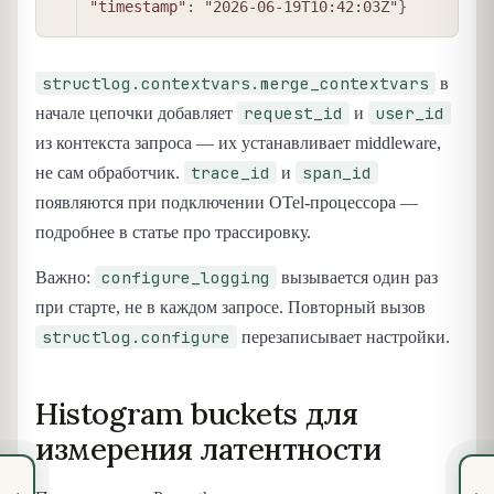
"timestamp"
:
"2026-06-19T10:42:03Z"
}
structlog.contextvars.merge_contextvars
в
request_id
user_id
начале цепочки добавляет
и
из контекста запроса — их устанавливает middleware,
trace_id
span_id
не сам обработчик.
и
появляются при подключении OTel-процессора —
подробнее в статье про трассировку.
configure_logging
Важно:
вызывается один раз
при старте, не в каждом запросе. Повторный вызов
structlog.configure
перезаписывает настройки.
Histogram buckets для
измерения латентности