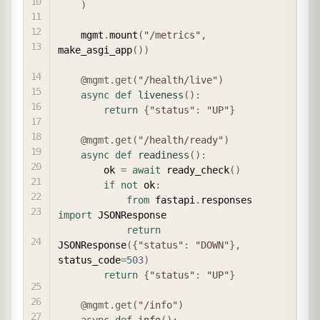
)
    mgmt
.
mount
(
"/metrics"
,
make_asgi_app
(
)
)
@mgmt
.
get
(
"/health/live"
)
async
def
liveness
(
)
:
return
{
"status"
:
"UP"
}
@mgmt
.
get
(
"/health/ready"
)
async
def
readiness
(
)
:
        ok 
=
await
 ready_check
(
)
if
not
 ok
:
from
 fastapi
.
responses 
import
 JSONResponse

return
JSONResponse
(
{
"status"
:
"DOWN"
}
,
status_code
=
503
)
return
{
"status"
:
"UP"
}
@mgmt
.
get
(
"/info"
)
async
def
info
(
)
: