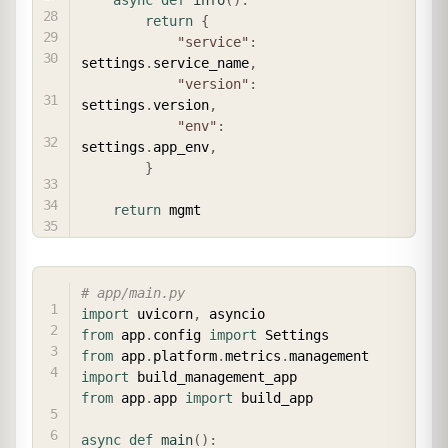
return
{
"service"
:
settings
.
service_name
,
"version"
:
settings
.
version
,
"env"
:
settings
.
app_env
,
}
return
COPY
# app/main.py
import
 uvicorn
,
from
 app
.
config 
import
from
 app
.
platform
.
metrics
.
management 
import
from
 app
.
app 
import
 build_app

async
def
main
(
)
: