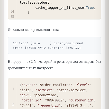
tory
(
sys
.
stdout
)
,
        cache_logger_on_first_use
=
True
,
)
Локально вывод выглядит так:
10:42:03 [info     ] order_confirmed    
В проде — JSON, который агрегаторы логов парсят без
дополнительных настроек:
COPY
{
"event"
:
"order_confirmed"
,
"level"
:
"info"
,
"service"
:
"order-service"
,
"env"
:
"production"
,
"order_id"
:
"ORD-9912"
,
"customer_id"
:
"C-441"
,
"request_id"
:
"0193a8f3-..."
,