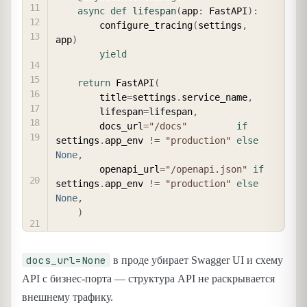
async
def
lifespan
(
app
:
 FastAPI
)
:
        configure_tracing
(
settings
,
app
)
yield
return
 FastAPI
(
        title
=
settings
.
service_name
,
        lifespan
=
lifespan
,
        docs_url
=
"/docs"
if
settings
.
app_env 
!=
"production"
else
None
,
        openapi_url
=
"/openapi.json"
if
settings
.
app_env 
!=
"production"
else
None
,
)
docs_url=None
в проде убирает Swagger UI и схему
API с бизнес-порта — структура API не раскрывается
внешнему трафику.