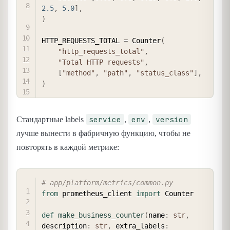
2.5
,
5.0
]
,
)
HTTP_REQUESTS_TOTAL 
=
 Counter
(
"http_requests_total"
,
"Total HTTP requests"
,
[
"method"
,
"path"
,
"status_class"
]
,
)
service
env
version
Стандартные labels
,
,
лучше вынести в фабричную функцию, чтобы не
повторять в каждой метрике:
COPY
# app/platform/metrics/common.py
from
 prometheus_client 
import
 Counter

def
make_business_counter
(
name
:
str
,
description
:
str
,
 extra_labels
: