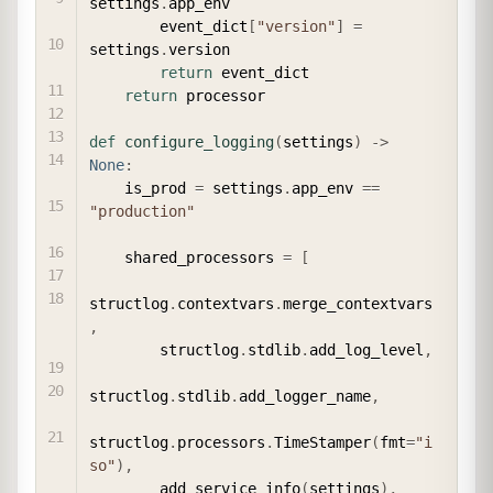
settings
.
app_env

        event_dict
[
"version"
]
=
settings
.
version

return
 event_dict

return
 processor

def
configure_logging
(
settings
)
-
>
None
:
    is_prod 
=
 settings
.
app_env 
==
"production"
    shared_processors 
=
[
structlog
.
contextvars
.
merge_contextvars
,
        structlog
.
stdlib
.
add_log_level
,
structlog
.
stdlib
.
add_logger_name
,
structlog
.
processors
.
TimeStamper
(
fmt
=
"i
so"
)
,
        add_service_info
(
settings
)
,