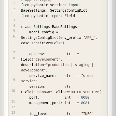
from
 pydantic_settings 
import
BaseSettings
,
from
 pydantic 
import
 Field

class
Settings
(
BaseSettings
)
:
    model_config 
=
SettingsConfigDict
(
env_prefix
=
"APP_"
,
case_sensitive
=
False
)
    app_env
:
str
=
Field
(
"development"
,
description
=
"production | staging | 
development"
)
    service_name
:
str
=
"order-
service"
    version
:
str
=
Field
(
"unknown"
,
 alias
=
"BUILD_VERSION"
)
    port
:
int
=
8080
    management_port
:
int
=
8081
    log_level
:
str
=
"INFO"