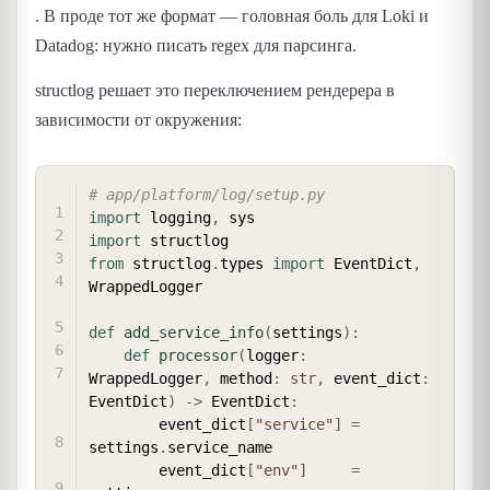
. В проде тот же формат — головная боль для Loki и
Datadog: нужно писать regex для парсинга.
structlog решает это переключением рендерера в
зависимости от окружения:
COPY
# app/platform/log/setup.py
import
 logging
,
import
from
 structlog
.
types 
import
 EventDict
,
WrappedLogger

def
add_service_info
(
settings
)
:
def
processor
(
logger
:
WrappedLogger
,
 method
:
str
,
 event_dict
:
EventDict
)
-
>
 EventDict
:
        event_dict
[
"service"
]
=
settings
.
service_name

        event_dict
[
"env"
]
=