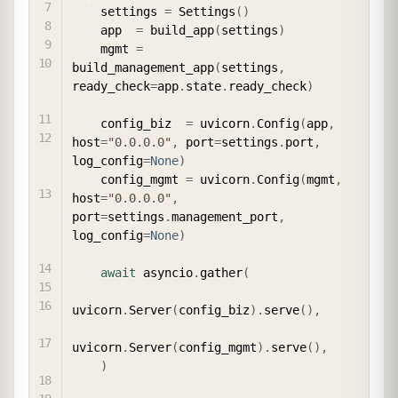
    settings 
=
 Settings
(
)
    app  
=
 build_app
(
settings
)
    mgmt 
=
build_management_app
(
settings
,
ready_check
=
app
.
state
.
ready_check
)
    config_biz  
=
 uvicorn
.
Config
(
app
,
host
=
"0.0.0.0"
,
 port
=
settings
.
port
,
log_config
=
None
)
    config_mgmt 
=
 uvicorn
.
Config
(
mgmt
,
host
=
"0.0.0.0"
,
port
=
settings
.
management_port
,
log_config
=
None
)
await
 asyncio
.
gather
(
uvicorn
.
Server
(
config_biz
)
.
serve
(
)
,
uvicorn
.
Server
(
config_mgmt
)
.
serve
(
)
,
)