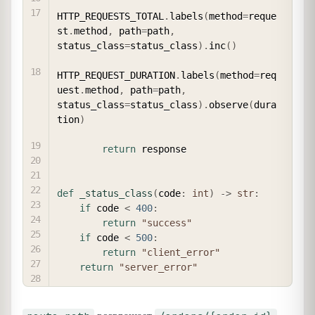
HTTP_REQUESTS_TOTAL
.
labels
(
method
=
reque
st
.
method
,
 path
=
path
,
status_class
=
status_class
)
.
inc
(
)
HTTP_REQUEST_DURATION
.
labels
(
method
=
req
uest
.
method
,
 path
=
path
,
status_class
=
status_class
)
.
observe
(
dura
tion
)
return
 response

def
_status_class
(
code
:
int
)
-
>
str
:
if
 code 
<
400
:
return
"success"
if
 code 
<
500
:
return
"client_error"
return
"server_error"