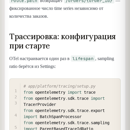
route.path
/orders/{order_id}
возвращает
—
фиксированное число time series независимо от
количества заказов.
Трассировка: конфигурация
при старте
lifespan
OTel настраивается один раз в
, sampling
ratio берётся из Settings:
COPY
# app/platform/tracing/setup.py
from
 opentelemetry 
import
from
 opentelemetry
.
sdk
.
trace 
import
from
 opentelemetry
.
sdk
.
trace
.
export 
import
from
 opentelemetry
.
sdk
.
trace
.
sampling 
import