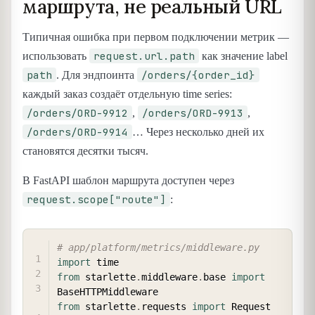
маршрута, не реальный URL
Типичная ошибка при первом подключении метрик —
request.url.path
использовать
как значение label
path
/orders/{order_id}
. Для эндпоинта
каждый заказ создаёт отдельную time series:
/orders/ORD-9912
/orders/ORD-9913
,
,
/orders/ORD-9914
… Через несколько дней их
становятся десятки тысяч.
В FastAPI шаблон маршрута доступен через
request.scope["route"]
:
COPY
# app/platform/metrics/middleware.py
import
from
 starlette
.
middleware
.
base 
import
from
 starlette
.
requests 
import