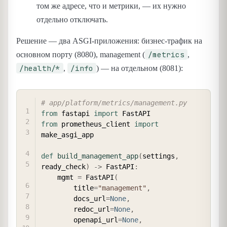
том же адресе, что и метрики, — их нужно
отдельно отключать.
Решение — два ASGI-приложения: бизнес-трафик на
/metrics
основном порту (8080), management (
,
/health/*
/info
,
) — на отдельном (8081):
COPY
# app/platform/metrics/management.py
from
 fastapi 
import
from
 prometheus_client 
import
make_asgi_app

def
build_management_app
(
settings
,
ready_check
)
-
>
 FastAPI
:
    mgmt 
=
 FastAPI
(
        title
=
"management"
,
        docs_url
=
None
,
        redoc_url
=
None
,
        openapi_url
=
None
,