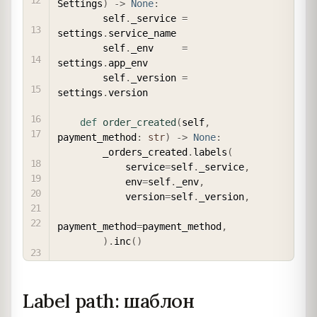
Settings
)
-
>
None
:
        self
.
_service 
=
settings
.
service_name

        self
.
_env     
=
settings
.
app_env

        self
.
_version 
=
settings
.
version

def
order_created
(
self
,
payment_method
:
str
)
-
>
None
:
        _orders_created
.
labels
(
            service
=
self
.
_service
,
            env
=
self
.
_env
,
            version
=
self
.
_version
,
payment_method
=
payment_method
,
)
.
inc
(
)
Label path: шаблон