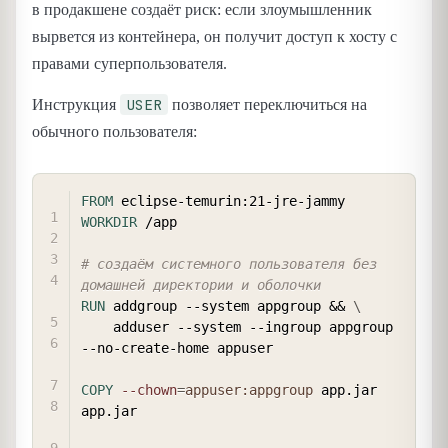
в продакшене создаёт риск: если злоумышленник
вырвется из контейнера, он получит доступ к хосту с
правами суперпользователя.
USER
Инструкция
позволяет переключиться на
обычного пользователя:
COPY
FROM
 eclipse-temurin:21-jre-jammy
WORKDIR
 /app
# создаём системного пользователя без 
домашней директории и оболочки
RUN
 addgroup --system appgroup && 
\
    adduser --system --ingroup appgroup 
--no-create-home appuser
COPY
--chown
=
appuser:appgroup
 app.jar 
app.jar