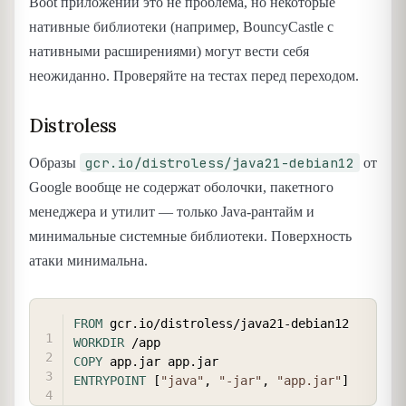
Boot приложений это не проблема, но некоторые
нативные библиотеки (например, BouncyCastle с
нативными расширениями) могут вести себя
неожиданно. Проверяйте на тестах перед переходом.
Distroless
gcr.io/distroless/java21-debian12
Образы
от
Google вообще не содержат оболочки, пакетного
менеджера и утилит — только Java-рантайм и
минимальные системные библиотеки. Поверхность
атаки минимальна.
COPY
FROM
 gcr.io/distroless/java21-debian12
WORKDIR
 /app
COPY
 app.jar app.jar
ENTRYPOINT
 [
"java"
, 
"-jar"
, 
"app.jar"
]