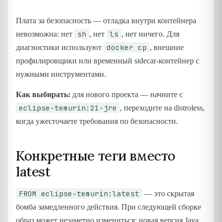
Плата за безопасность — отладка внутри контейнера
sh
ls
невозможна: нет
, нет
, нет ничего. Для
docker cp
диагностики используют
, внешние
профилировщики или временный sidecar-контейнер с
нужными инструментами.
Как выбирать:
для нового проекта — начните с
eclipse-temurin:21-jre
, переходите на distroless,
когда ужесточаете требования по безопасности.
Конкретные теги вместо
latest
FROM eclipse-temurin:latest
— это скрытая
бомба замедленного действия. При следующей сборке
образ может незаметно измениться: новая версия Java,