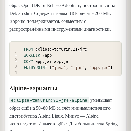
образ OpenJDK от Eclipse Adoptium, построенный на
Debian slim. Содержит только JRE, весит ~200 МБ.
Хорошо поддерживается, совместим с
распространёнными инструментами диагностики.
COPY
FROM
 eclipse-temurin:21-jre
WORKDIR
 /app
COPY
 app.jar app.jar
ENTRYPOINT
 [
"java"
, 
"-jar"
, 
"app.jar"
]
Alpine-варианты
eclipse-temurin:21-jre-alpine
уменьшает
образ ещё на 50–80 МБ за счёт минималистичного
дистрибутива Alpine Linux. Минус — Alpine
использует musl вместо glibc. Для большинства Spring