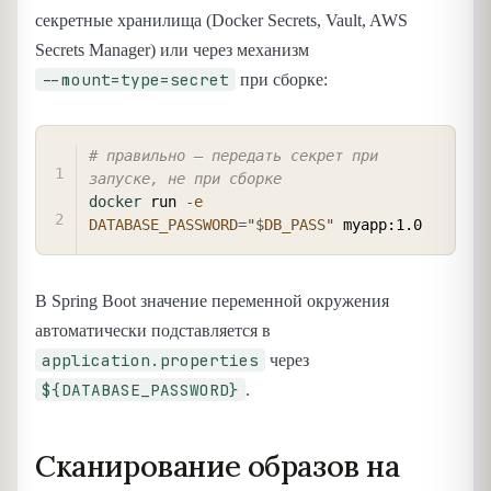
секретные хранилища (Docker Secrets, Vault, AWS
Secrets Manager) или через механизм
--mount=type=secret
при сборке:
COPY
# правильно — передать секрет при 
запуске, не при сборке
docker
 run 
-e
DATABASE_PASSWORD
=
"
$DB_PASS
"
В Spring Boot значение переменной окружения
автоматически подставляется в
application.properties
через
${DATABASE_PASSWORD}
.
Сканирование образов на