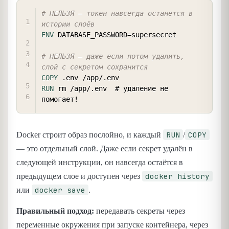
COPY
# НЕЛЬЗЯ — токен навсегда останется в 
истории слоёв
ENV
 DATABASE_PASSWORD=supersecret
# НЕЛЬЗЯ — даже если потом удалить, 
слой с секретом сохранится
COPY
 .env /app/.env
RUN
 rm /app/.env  # удаление не 
помогает!
RUN
COPY
Docker строит образ послойно, и каждый
/
— это отдельный слой. Даже если секрет удалён в
следующей инструкции, он навсегда остаётся в
docker history
предыдущем слое и доступен через
docker save
или
.
Правильный подход:
передавать секреты через
переменные окружения при запуске контейнера, через