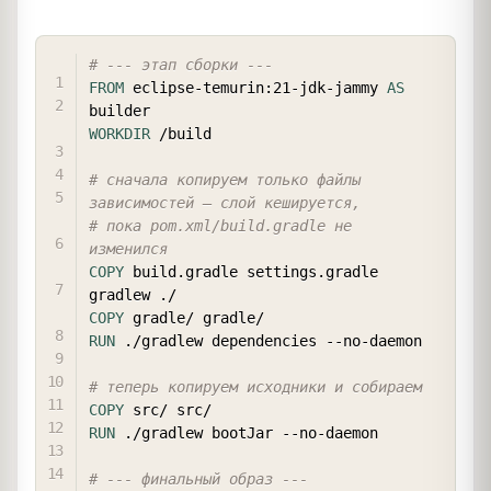
COPY
# --- этап сборки ---
FROM
 eclipse-temurin:21-jdk-jammy 
AS
builder
WORKDIR
 /build
# сначала копируем только файлы 
зависимостей — слой кешируется,
# пока pom.xml/build.gradle не 
изменился
COPY
 build.gradle settings.gradle 
gradlew ./
COPY
 gradle/ gradle/
RUN
 ./gradlew dependencies --no-daemon
# теперь копируем исходники и собираем
COPY
 src/ src/
RUN
 ./gradlew bootJar --no-daemon
# --- финальный образ ---