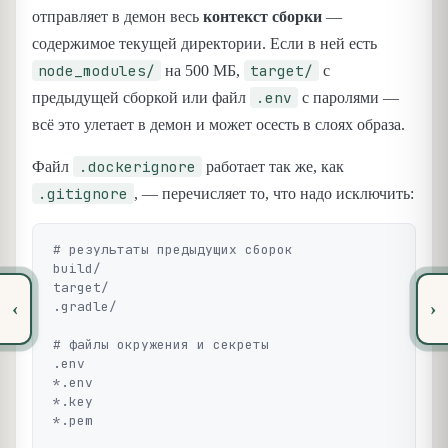
отправляет в демон весь
контекст сборки
—
содержимое текущей директории. Если в ней есть
node_modules/
target/
на 500 МБ,
с
.env
предыдущей сборкой или файл
с паролями —
всё это улетает в демон и может осесть в слоях образа.
.dockerignore
Файл
работает так же, как
.gitignore
, — перечисляет то, что надо исключить:
# результаты предыдущих сборок

build/

target/

.gradle/

‹
›
# файлы окружения и секреты

.env

*.env

*.key

*.pem
