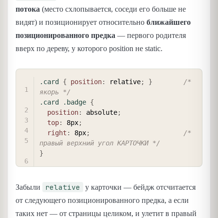
потока
(место схлопывается, соседи его больше не
видят) и позиционирует относительно
ближайшего
позиционированного предка
— первого родителя
вверх по дереву, у которого position не static.
COPY
.card
{
position
:
 relative
;
}
/* 
якорь */
.card .badge
{
position
:
 absolute
;
top
:
 8px
;
right
:
 8px
;
/* 
правый верхний угол КАРТОЧКИ */
}
relative
Забыли
у карточки — бейдж отсчитается
от следующего позиционированного предка, а если
таких нет — от страницы целиком, и улетит в правый