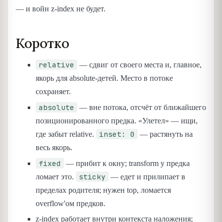
— и войн z-index не будет.
Коротко
relative
— сдвиг от своего места и, главное,
якорь для absolute-детей. Место в потоке
сохраняет.
absolute
— вне потока, отсчёт от ближайшего
позиционированного предка. «Улетел» — ищи,
inset: 0
где забыт relative.
— растянуть на
весь якорь.
fixed
— прибит к окну; transform у предка
sticky
ломает это.
— едет и прилипает в
пределах родителя; нужен top, ломается
overflow'ом предков.
z-index работает внутри контекста наложения;