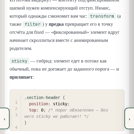
шапкой нужен компенсирующий отступ. Нюанс,
transform
который однажды сэкономит вам час:
(а
filter
также
) у
предка
превращает его в точку
отсчёта для fixed — «фиксированный» элемент вдруг
начинает скроллиться вместе с анимированным
родителем.
sticky
— гибрид: элемент едет в потоке как
обычный, пока не доезжает до заданного порога — и
прилипает
:
COPY
.section-header
{
position
:
 sticky
;
top
:
 0
;
/* порог обязателен — без 
него sticky не работает! */
‹
›
}