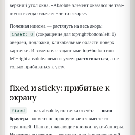
верхний угол окна. «Absolute-элемент оказался не там»
почти всегда означает «не тот якорь».
Полезная идиома — растянуть на весь якорь:
inset: 0
(сокращение для top/right/bottom/left: 0) —
оверлеи, подложки, кликабельные области поверх
карточки. И заметьте: с заданными top+bottom или
left+right absolute-элемент умеет
растягиваться
, а не
только прибиваться к углу.
fixed и sticky: прибитые к
экрану
fixed
— как absolute, но точка отсчёта —
окно
браузера
: элемент не прокручивается вместе со
страницей. Шапки, плавающие кнопки, куки-баннеры.
Из потока выдернут — контенту под фиксированной