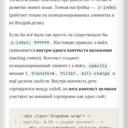
z-index
разметке значит выше. Точная настройка —
(работает только на позиционированных элементах и
во flex/grid-детях).
Если бы всё было так просто, не существовало бы
z-index: 999999
. Настоящее правило: z-index
сравнивается
внутри одного контекста наложения
(stacking context). Контекст создают:
opacity
позиционированный элемент с z-index,
transform
filter
will-change
меньше 1,
,
,
и
ещё десяток свойств. Внутри контекста дети
сортируются между собой, но
весь контекст целиком
участвует во внешней сортировке как один слой:
COPY
<
div
class
=
"
dropdown-wrap
"
>
<!-- 
opacity: 0.99 → создал контекст -->
<
div
class
=
"
dropdown
"
style
=
"
z-index
: