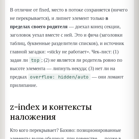
В отличие от fixed, место в потоке сохраняется (ничего
не перекрывается), и липнет элемент только
в
пределах своего родителя
— доехал конец секции,
заголовок уехал вместе с ней. Это и фича (заголовки
таблиц, буквенные разделители списков), и источник
главной загадки: «sticky не работает». Чек-лист: (1)
top
задан ли
; (2) не является ли родитель ровно по
высоте элемента — липнуть некуда; (3) нет ли на
overflow: hidden/auto
предках
— они ломают
прилипание.
z-index и контексты
наложения
Кто кого перекрывает? Базово: позиционированные
элементы выше обычных, при равенстве — позже в