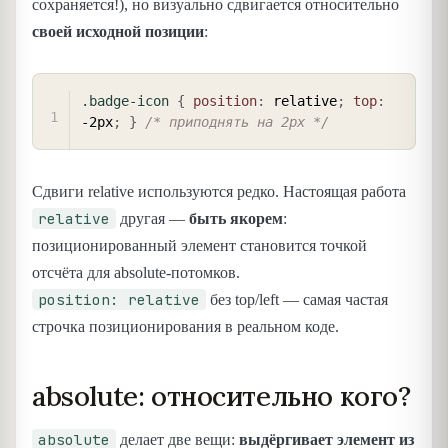
сохраняется!), но визуально сдвигается относительно
своей исходной позиции
:
COPY
.badge-icon
{
position
:
 relative
;
top
:
-2px
;
}
/* приподнять на 2px */
Сдвиги relative используются редко. Настоящая работа
relative
другая —
быть якорем
:
позиционированный элемент становится точкой
отсчёта для absolute-потомков.
position: relative
без top/left — самая частая
строчка позиционирования в реальном коде.
absolute: относительно кого?
absolute
делает две вещи:
выдёргивает элемент из