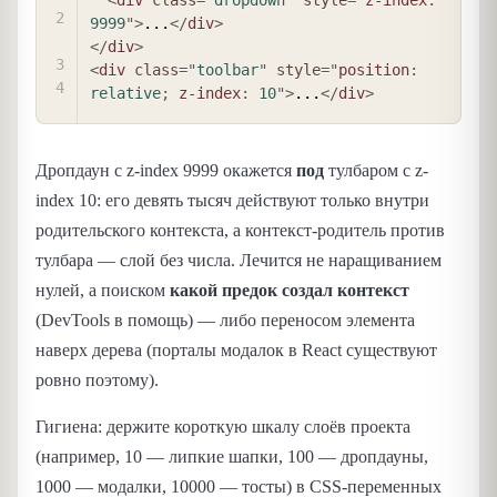
9999
"
>
...
</
div
>
</
div
>
<
div
class
=
"
toolbar
"
style
=
"
position
:
relative
;
z-index
:
 10
"
>
...
</
div
>
Дропдаун с z-index 9999 окажется
под
тулбаром с z-
index 10: его девять тысяч действуют только внутри
родительского контекста, а контекст-родитель против
тулбара — слой без числа. Лечится не наращиванием
нулей, а поиском
какой предок создал контекст
(DevTools в помощь) — либо переносом элемента
наверх дерева (порталы модалок в React существуют
ровно поэтому).
Гигиена: держите короткую шкалу слоёв проекта
(например, 10 — липкие шапки, 100 — дропдауны,
1000 — модалки, 10000 — тосты) в CSS-переменных