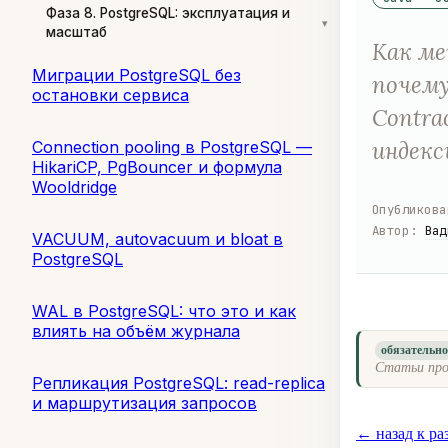
Фаза 8. PostgreSQL: эксплуатация и
▾
масштаб
Как ме
Миграции PostgreSQL без
почему
остановки сервиса
Contra
индекс
Connection pooling в PostgreSQL —
HikariCP, PgBouncer и формула
Wooldridge
Опубликова
Автор
:
Вад
VACUUM, autovacuum и bloat в
PostgreSQL
WAL в PostgreSQL: что это и как
влиять на объём журнала
обязательн
Статьи про
Репликация PostgreSQL: read-replica
и маршрутизация запросов
← назад к ра