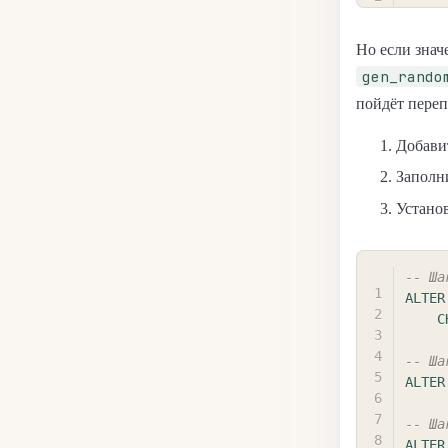
Но если зна
gen_rando
пойдёт переп
Добави
Заполни
Устано
-- Ша
ALTER
C
-- Ша
ALTER
-- Ша
ALTER