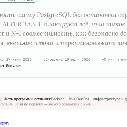
нять схему PostgreSQL без остановки сер
 ALTER TABLE блокирует всё, что такое
ct и N-1 совместимость, как безопасно д
ы, внешние ключи и переименовывать кол
но
27 июня 2026
·
обновлено
10 июля 2026
·
~
8
мин чтен
им Викулин
Часть программы обучения:
Backend · Java
,
DevOps · инфраструктура и д
о
граммы идут по порядку — можно осваивать с нуля.
зделу