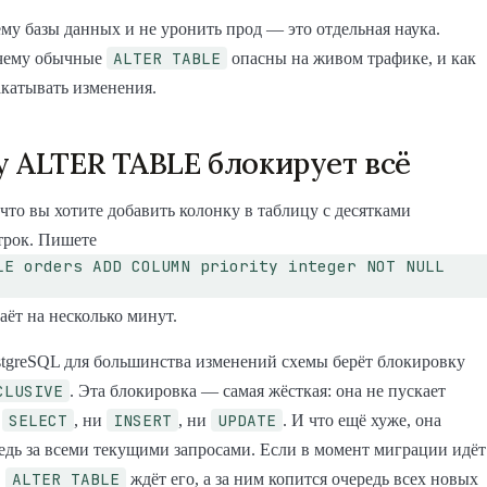
му базы данных и не уронить прод — это отдельная наука.
ALTER TABLE
очему обычные
опасны на живом трафике, и как
катывать изменения.
 ALTER TABLE блокирует всё
 что вы хотите добавить колонку в таблицу с десятками
трок. Пишете
LE orders ADD COLUMN priority integer NOT NULL
аёт на несколько минут.
tgreSQL для большинства изменений схемы берёт блокировку
CLUSIVE
. Эта блокировка — самая жёсткая: она не пускает
SELECT
INSERT
UPDATE
и
, ни
, ни
. И что ещё хуже, она
редь за всеми текущими запросами. Если в момент миграции идёт
ALTER TABLE
,
ждёт его, а за ним копится очередь всех новых