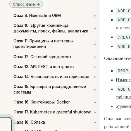
Опрос фазы →
ADD C
Фаза 9. Hibernate и ORM
▾
ADD C
Фаза 10. Другие хранилища:
постоя
▾
документы, поиск, файлы, аналитика
CREAT
Фаза 11. Принципы и паттерны
▾
ADD C
проектирования
Фаза 12. Сетевой фундамент
▾
Опасные из
Фаза 13. API: REST и контракты
▾
DROP 
Фаза 14. Безопасность и авторизация
▾
Измене
Фаза 15. Брокеры и распределённые
ADD C
▾
системы
таблиц
Фаза 16. Контейнеры: Docker
▾
Удален
Фаза 17. Kubernetes и graceful shutdown
▾
Опасные изм
Фаза 18. Облака
▾
работающий к
‹