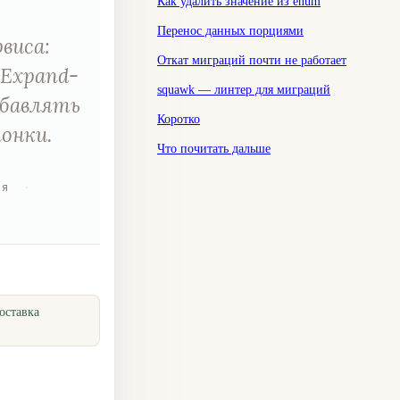
Как удалить значение из enum
Перенос данных порциями
виса:
Откат миграций почти не работает
 Expand-
squawk — линтер для миграций
обавлять
Коротко
онки.
Что почитать дальше
ия
·
оставка