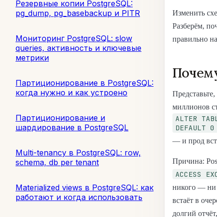
Резервные копии PostgreSQL:
pg_dump, pg_basebackup и PITR
Изменить схе
Разберём, п
Мониторинг PostgreSQL: slow
правильно на
queries, активность и ключевые
метрики
Почему
Партиционирование в PostgreSQL:
когда нужно и как устроено
Представьте,
миллионов с
Партиционирование и
ALTER TAB
шардирование в PostgreSQL
DEFAULT 0
— и прод вст
Multi-tenancy в PostgreSQL: row,
Причина: Pos
schema, db per tenant
ACCESS EX
Materialized views в PostgreSQL: как
никого — н
работают и когда использовать
встаёт в оче
долгий отчёт