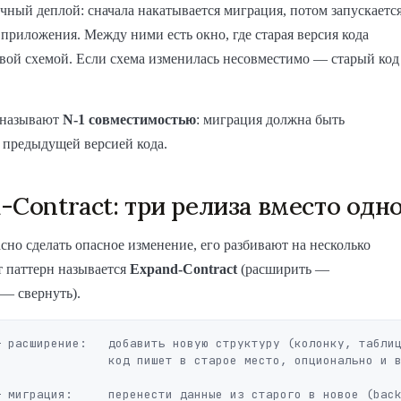
чный деплой: сначала накатывается миграция, потом запускаетс
 приложения. Между ними есть окно, где старая версия кода
овой схемой. Если схема изменилась несовместимо — старый код
 называют
N-1 совместимостью
: миграция должна быть
 предыдущей версией кода.
-Contract: три релиза вместо одн
сно сделать опасное изменение, его разбивают на несколько
т паттерн называется
Expand-Contract
(расширить —
— свернуть).
 расширение:   добавить новую структуру (колонку, таблиц
д пишет в старое место, опционально и в новое

 миграция:     перенести данные из старого в новое (back