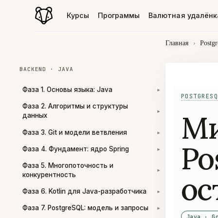
Курсы
Программы
Валютная удалёнк
Главная
›
Postg
BACKEND · JAVA
Фаза 1. Основы языка: Java
▾
POSTGRESQ
Фаза 2. Алгоритмы и структуры
Ми
▾
данных
Фаза 3. Git и модели ветвления
▾
Po
Фаза 4. Фундамент: ядро Spring
▾
Фаза 5. Многопоточность и
▾
ос
конкурентность
Фаза 6. Kotlin для Java-разработчика
▾
Фаза 7. PostgreSQL: модель и запросы
▾
Java · G