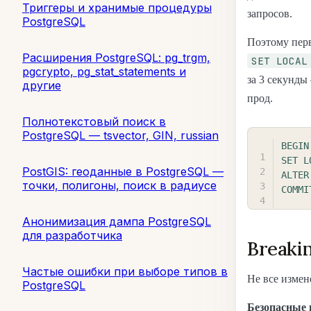
Триггеры и хранимые процедуры
запросов.
PostgreSQL
Поэтому пер
Расширения PostgreSQL: pg_trgm,
SET LOCAL
pgcrypto, pg_stat_statements и
за 3 секунды
другие
прод.
Полнотекстовый поиск в
PostgreSQL — tsvector, GIN, russian
BEGIN
SET
L
PostGIS: геоданные в PostgreSQL —
ALTER
точки, полигоны, поиск в радиусе
COMMI
Анонимизация дампа PostgreSQL
для разработчика
Breaki
Частые ошибки при выборе типов в
Не все измен
PostgreSQL
Безопасные 