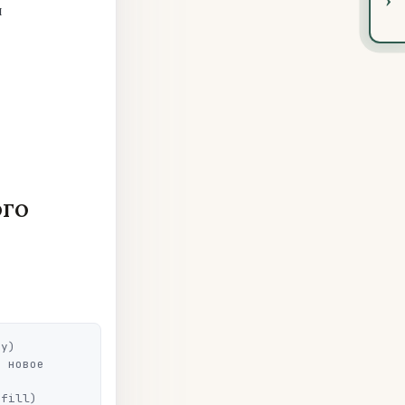
я
ого
у)

fill)
