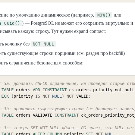
NOW()
чение по умолчанию динамическое (например,
или
m_uuid()
) — PostgreSQL не может его сохранить виртуально и
исывать каждую строку. Тут нужен expand-contract:
NOT NULL
ть колонку без
ть существующие строки порциями (см. раздел про backfill)
вить ограничение безопасным способом:
г 3a: добавить CHECK-ограничение, не проверяя старые стр
TABLE
 orders 
ADD
CONSTRAINT
 ck_orders_priority_not_null

HECK
(
priority 
IS
NOT
NULL
)
NOT
 VALID
;
г 3b: проверить существующие строки (не блокирует запись
TABLE
 orders VALIDATE 
CONSTRAINT
 ck_orders_priority_not
г 3c: теперь SET NOT NULL дёшев — PG знает, что NULL нет
TABLE
 orders 
ALTER
COLUMN
 priority 
SET
NOT
NULL
;