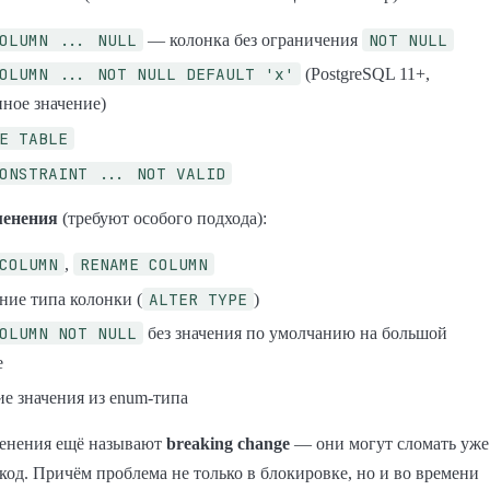
OLUMN ... NULL
NOT NULL
— колонка без ограничения
OLUMN ... NOT NULL DEFAULT 'x'
(PostgreSQL 11+,
нное значение)
E TABLE
ONSTRAINT ... NOT VALID
менения
(требуют особого подхода):
COLUMN
RENAME COLUMN
,
ALTER TYPE
ние типа колонки (
)
OLUMN NOT NULL
без значения по умолчанию на большой
е
ие значения из enum-типа
енения ещё называют
breaking change
— они могут сломать уже
од. Причём проблема не только в блокировке, но и во времени