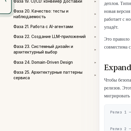
Фаза 19. CI/CD: конвейер доставки
▾
деплоя. Типи
новая версия
Фаза 20. Качество: тесты и
▾
наблюдаемость
работает с н
Фаза 21. Работа с AI-агентами
упадёт.
▾
Фаза 22. Создание LLM-приложений
▾
Это правило
Фаза 23. Системный дизайн и
совместима с
▾
архитектурный выбор
Фаза 24. Domain-Driven Design
▾
Expand
Фаза 25. Архитектурные паттерны
▾
сервиса
Чтобы безопа
релизов. Это
мигрировать 
Релиз 1 —
                        ко
Релиз 2 —