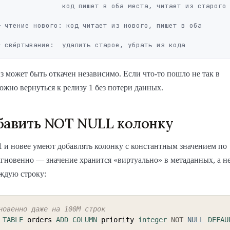
код пишет в оба места, читает из старого

 чтение нового: код читает из нового, пишет в оба

 может быть откачен независимо. Если что-то пошло не так в
ожно вернуться к релизу 1 без потери данных.
бавить NOT NULL колонку
1 и новее умеют добавлять колонку с константным значением по
новенно — значение хранится «виртуально» в метаданных, а н
ждую строку:
новенно даже на 100M строк
TABLE
 orders 
ADD
COLUMN
 priority 
integer
NOT
NULL
DEFAU