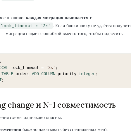
вое правило:
каждая миграция начинается с
 lock_timeout = '3s'
. Если блокировку не удаётся получит
 — миграция падает с ошибкой вместо того, чтобы подвесить
;
OCAL
 lock_timeout 
=
'3s'
;
TABLE
 orders 
ADD
COLUMN
 priority 
integer
;
T
;
ng change и N-1 совместимость
ения схемы одинаково опасны.
изменения
(можно накатывать без специальных мер):