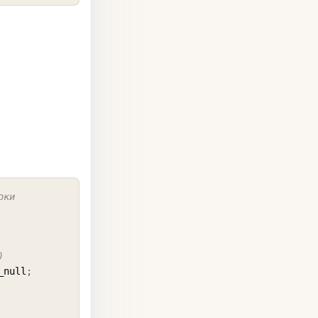
COPY
оки
)
_null
;