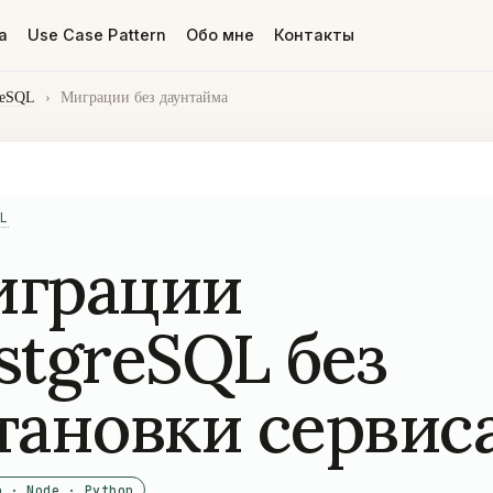
а
Use Case Pattern
Обо мне
Контакты
reSQL
›
Миграции без даунтайма
L
грации
stgreSQL без
тановки сервис
o · Node · Python