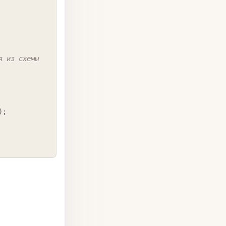
я из схемы 
)
;