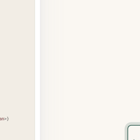
an
>
}
›