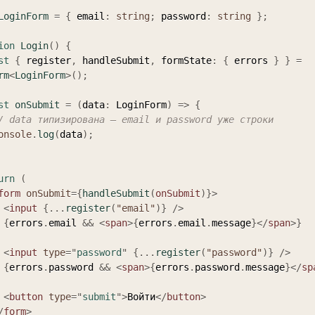
LoginForm
=
{
 email
:
string
;
 password
:
string
}
;
ion
Login
(
)
{
st
{
 register
,
 handleSubmit
,
 formState
:
{
 errors 
}
}
=
rm
<
LoginForm
>
(
)
;
st
onSubmit
=
(
data
:
 LoginForm
)
=>
{
/ data типизирована — email и password уже строки
onsole
.
log
(
data
)
;
urn
(
form
onSubmit
=
{
handleSubmit
(
onSubmit
)
}
>
<
input
{
...
register
(
"email"
)
}
/>
{
errors
.
email 
&&
<
span
>
{
errors
.
email
.
message
}
</
span
>
}
<
input
type
=
"
password
"
{
...
register
(
"password"
)
}
/>
{
errors
.
password 
&&
<
span
>
{
errors
.
password
.
message
}
</
sp
<
button
type
=
"
submit
"
>
Войти
</
button
>
/
form
>