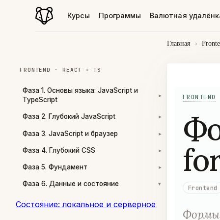
Курсы
Программы
Валютная удалёнк
Главная
›
Front
FRONTEND · REACT + TS
Фаза 1. Основы языка: JavaScript и
FRONTEND
▾
TypeScript
Фо
Фаза 2. Глубокий JavaScript
▾
Фаза 3. JavaScript и браузер
▾
fo
Фаза 4. Глубокий CSS
▾
Фаза 5. Фундамент
▾
Фаза 6. Данные и состояние
▾
Frontend
Состояние: локальное и серверное
Формы 