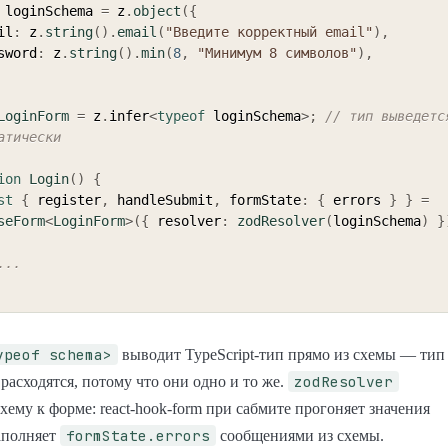
 loginSchema 
=
 z
.
object
(
{
ail
:
 z
.
string
(
)
.
email
(
"Введите корректный email"
)
,
ssword
:
 z
.
string
(
)
.
min
(
8
,
"Минимум 8 символов"
)
,
LoginForm
=
 z
.
infer
<
typeof
 loginSchema
>
;
// тип выведетс
атически
ion
Login
(
)
{
st
{
 register
,
 handleSubmit
,
 formState
:
{
 errors 
}
}
=
seForm
<
LoginForm
>
(
{
 resolver
:
zodResolver
(
loginSchema
)
}
...
ypeof schema>
выводит TypeScript-тип прямо из схемы — тип
zodResolver
 расходятся, потому что они одно и то же.
хему к форме: react-hook-form при сабмите прогоняет значения
formState.errors
заполняет
сообщениями из схемы.