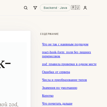
🇷🇺
Backend · Java
СОДЕРЖАНИЕ
Что не так с наивным подходом
react-hook-form: поля без лишних
k-
перерисовок
zod: правила проверки в одном месте
Ошибки от сервера
Числа и преобразование типов
Значения по умолчанию
Коротко
ой zod,
Что почитать дальше