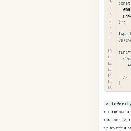
const
  em
  pa
}
)
;
type
автом
funct
con
u
// 
}
z.infer<t
и правила не
подключает с
через неё и 