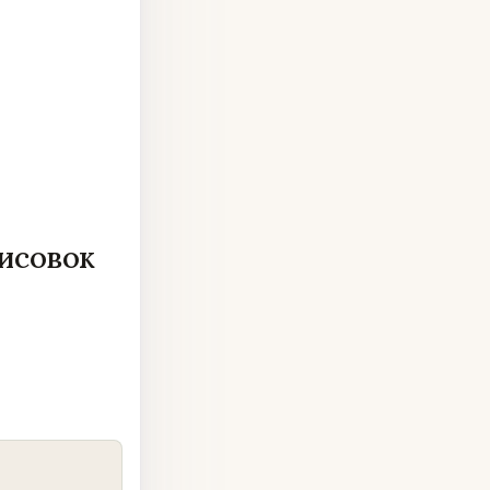
рисовок
COPY