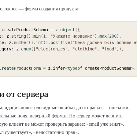
сложнее — форма создания продукта:
 createProductSchema 
=
 z
.
object
(
{
e
:
 z
.
string
(
)
.
min
(
1
,
"Укажите название"
)
.
max
(
200
)
,
ice
:
 z
.
number
(
)
.
int
(
)
.
positive
(
"Цена должна быть больше н
tegory
:
 z
.
enum
(
[
"electronics"
,
"clothing"
,
"food"
]
)
,
CreateProductForm
=
 z
.
infer
<
typeof
 createProductSchema
>
;
 от сервера
валидация ловит очевидные ошибки до отправки — опечатки,
тельные поля, неверный формат. Но сервер может вернуть
рую клиент не может проверить заранее: «email уже занят»,
ул существует», «недостаточно прав».