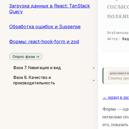
соглас
Загрузка данных в React: TanStack
Query
полями
Обработка ошибок и Suspense
Опубликова
Автор
:
Вад
Формы: react-hook-form и zod
Опрос фазы →
Фаза 7. Навигация и вид
▾
дополнител
Фаза 8. Качество и
Статьи про
▾
производительность
← назад к ра
Форма — один
несколько по
его, показат