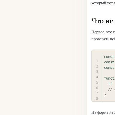
который тот 
Что не
Первое, что 
проверять вс
const
const
const
funct
if
// 
}
На форме из 