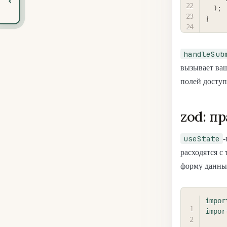
)
;
}
handleSub
вызывает ва
полей досту
zod: п
useState
-
расходятся с
форму данных
impor
impor