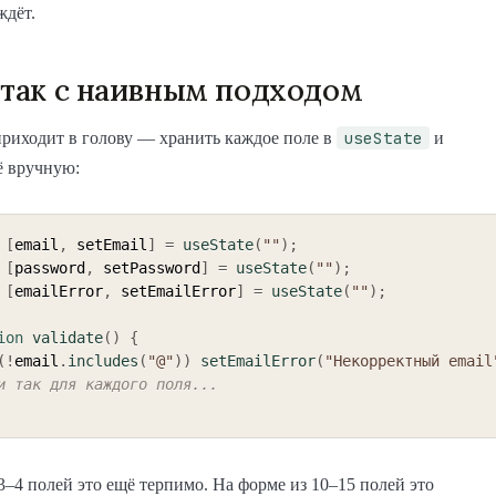
ждёт.
 так с наивным подходом
useState
приходит в голову — хранить каждое поле в
и
ё вручную:
[
email
,
 setEmail
]
=
useState
(
""
)
;
[
password
,
 setPassword
]
=
useState
(
""
)
;
[
emailError
,
 setEmailError
]
=
useState
(
""
)
;
ion
validate
(
)
{
(
!
email
.
includes
(
"@"
)
)
setEmailError
(
"Некорректный email
и так для каждого поля...
3–4 полей это ещё терпимо. На форме из 10–15 полей это