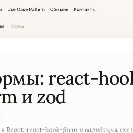
а
Use Case Pattern
Обо мне
Контакты
end
›
Формы
рмы: react-hoo
rm и zod
в React: react-hook-form и валидация схем