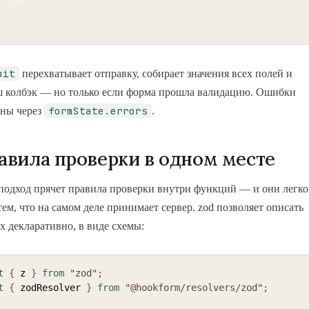
mit
перехватывает отправку, собирает значения всех полей и
ш колбэк — но только если форма прошла валидацию. Ошибки
formState.errors
пны через
.
равила проверки в одном месте
подход прячет правила проверки внутри функций — и они легко
 тем, что на самом деле принимает сервер. zod позволяет описать
 декларативно, в виде схемы:
t
{
 z 
}
from
"zod"
;
t
{
 zodResolver 
}
from
"@hookform/resolvers/zod"
;