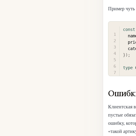
Пример чуть 
const
  nam
  pr
  ca
}
)
;
type
Ошибки
Клиентская 
пустые обяза
ошибку, кото
«такой артик