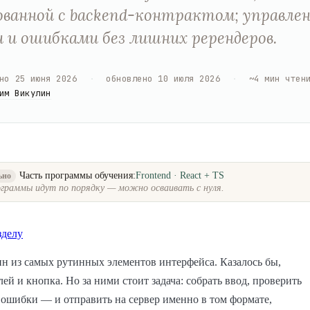
ованной с backend-контрактом; управле
 и ошибками без лишних ререндеров.
но
25 июня 2026
·
обновлено
10 июля 2026
·
~
4
мин чтен
им Викулин
Часть программы обучения:
Frontend · React + TS
ьно
граммы идут по порядку — можно осваивать с нуля.
зделу
 из самых рутинных элементов интерфейса. Казалось бы,
лей и кнопка. Но за ними стоит задача: собрать ввод, проверить
ь ошибки — и отправить на сервер именно в том формате,