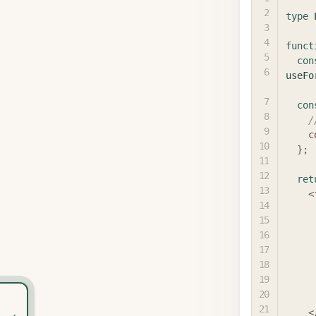
type
funct
con
useFo
con
/
c
}
;
ret
<
<
‹