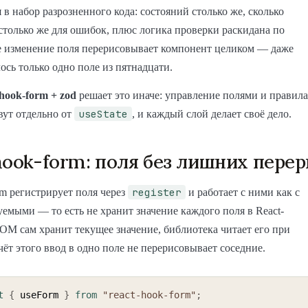
 в набор разрозненного кода: состояний столько же, сколько
столько же для ошибок, плюс логика проверки раскидана по
е изменение поля перерисовывает компонент целиком — даже
ось только одно поле из пятнадцати.
-hook-form + zod
решает это иначе: управление полями и правила
useState
вут отдельно от
, и каждый слой делает своё дело.
hook-form: поля без лишних пере
register
orm регистрирует поля через
и работает с ними как с
емыми — то есть не хранит значение каждого поля в React-
OM сам хранит текущее значение, библиотека читает его при
счёт этого ввод в одно поле не перерисовывает соседние.
t
{
 useForm 
}
from
"react-hook-form"
;