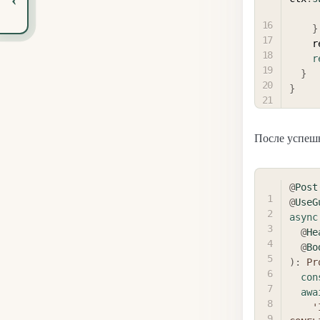
}
   
r
}
}
После успешн
@
Post
@
UseG
async
@
He
@
Bo
)
:
Pr
con
awa
'