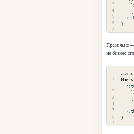
`
{
)
.
t
}
Правильно —
на бизнес-оп
async
Money
ret
`
{
{
)
.
t
}