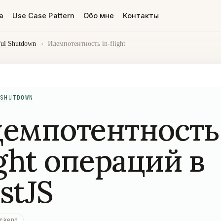
а
Use Case Pattern
Обо мне
Контакты
ful Shutdown
›
Идемпотентность in-flight
SHUTDOWN
емпотентность 
ight операций в
stJS
ckend