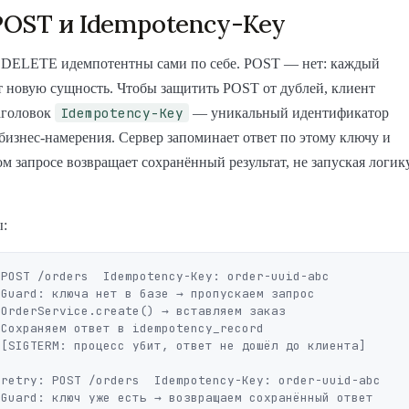
OST и Idempotency-Key
DELETE идемпотентны сами по себе. POST — нет: каждый
т новую сущность. Чтобы защитить POST от дублей, клиент
Idempotency-Key
аголовок
— уникальный идентификатор
бизнес-намерения. Сервер запоминает ответ по этому ключу и
м запросе возвращает сохранённый результат, не запуская логик
ы:
POST /orders  Idempotency-Key: order-uuid-abc









retry: POST /orders  Idempotency-Key: order-uuid-abc


