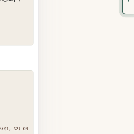
COPY
($1, $2) ON 