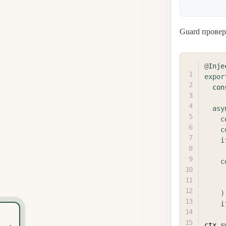
Guard провер
@
Inje
expor
con
asy
c
c
i
c
)
i
‹
ctx
.
s