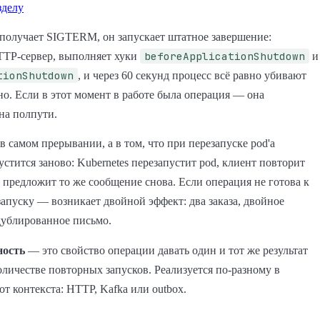
зделу
 получает SIGTERM, он запускает штатное завершение:
beforeApplicationShutdown
TTP-сервер, выполняет хуки
и
tionShutdown
, и через 60 секунд процесс всё равно убивают
о. Если в этот момент в работе была операция — она
на полпути.
в самом прерывании, а в том, что при перезапуске pod'а
устится заново: Kubernetes перезапустит pod, клиент повторит
a предложит то же сообщение снова. Если операция не готова к
апуску — возникает двойной эффект: два заказа, двойное
дублированное письмо.
ность
— это свойство операции давать один и тот же результат
личестве повторных запусков. Реализуется по-разному в
от контекста: HTTP, Kafka или outbox.