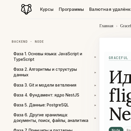
Курсы
Программы
Валютная удалёнк
Главная
›
Grace
BACKEND · NODE
Фаза 1. Основы языка: JavaScript и
GRACEFUL 
▾
TypeScript
Ид
Фаза 2. Алгоритмы и структуры
▾
данных
Фаза 3. Git и модели ветвления
fl
▾
Фаза 4. Фундамент: ядро NestJS
▾
Ne
Фаза 5. Данные: PostgreSQL
▾
Фаза 6. Другие хранилища:
▾
документы, поиск, файлы, аналитика
Node
Ba
Фаза 7. Принципы и паттерны