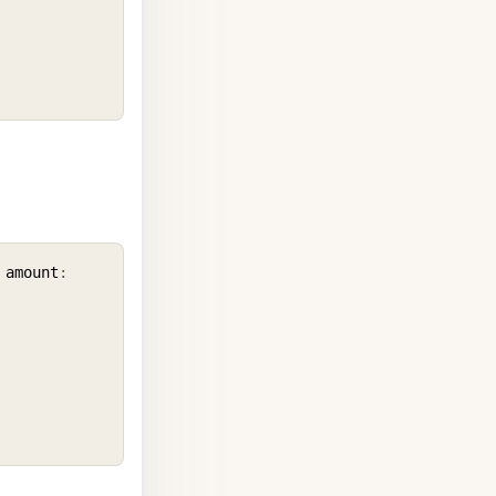
COPY
 amount
: