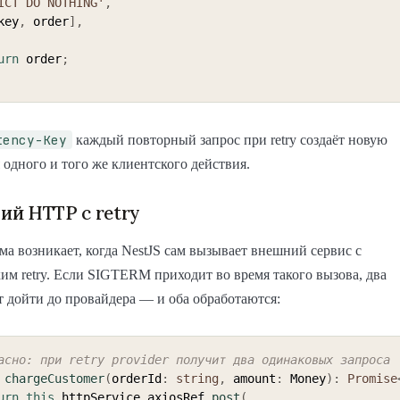
ICT DO NOTHING'
,
key
,
 order
]
,
urn
 order
;
tency-Key
каждый повторный запрос при retry создаёт новую
 одного и того же клиентского действия.
й HTTP с retry
ма возникает, когда NestJS сам вызывает внешний сервис с
им retry. Если SIGTERM приходит во время такого вызова, два
т дойти до провайдера — и оба обработаются:
асно: при retry provider получит два одинаковых запроса
chargeCustomer
(
orderId
:
string
,
 amount
:
 Money
)
:
Promise
urn
this
.
httpService
.
axiosRef
.
post
(