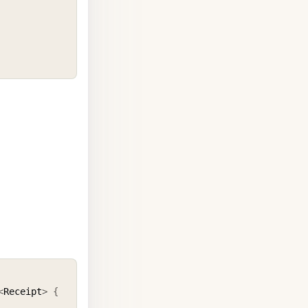
COPY
<
Receipt
>
{