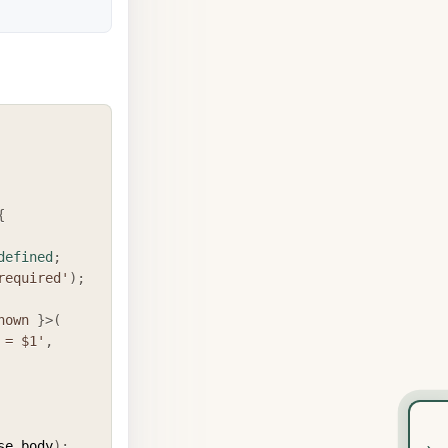
COPY
{
defined
;
required'
)
;
nown
}
>
(
 = $1'
,
›
se_body
)
;