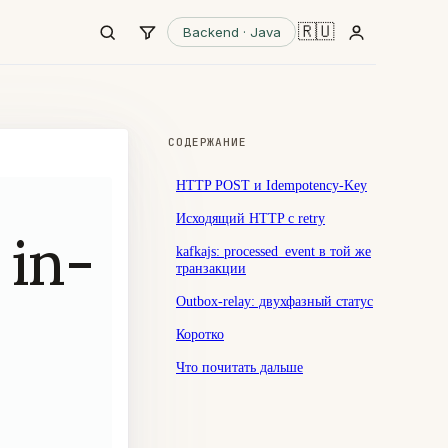
🇷🇺
Backend · Java
СОДЕРЖАНИЕ
HTTP POST и Idempotency-Key
Исходящий HTTP с retry
in-
kafkajs: processed_event в той же
транзакции
Outbox-relay: двухфазный статус
Коротко
Что почитать дальше