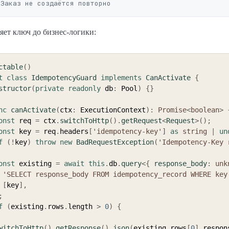
яет ключ до бизнес-логики:
ctable
(
)
t
class
IdempotencyGuard
implements
CanActivate
{
structor
(
private
readonly
 db
:
 Pool
)
{
}
nc
canActivate
(
ctx
:
 ExecutionContext
)
:
Promise
<
boolean
>
onst
 req 
=
 ctx
.
switchToHttp
(
)
.
getRequest
<
Request
>
(
)
;
onst
 key 
=
 req
.
headers
[
'idempotency-key'
]
as
string
|
un
f
(
!
key
)
throw
new
BadRequestException
(
'Idempotency-Key 
onst
 existing 
=
await
this
.
db
.
query
<
{
 response_body
:
unk
'SELECT response_body FROM idempotency_record WHERE key
[
key
]
,
;
f
(
existing
.
rows
.
length 
>
0
)
{
witchToHttp
(
)
.
getResponse
(
)
.
json
(
existing
.
rows
[
0
]
.
respon