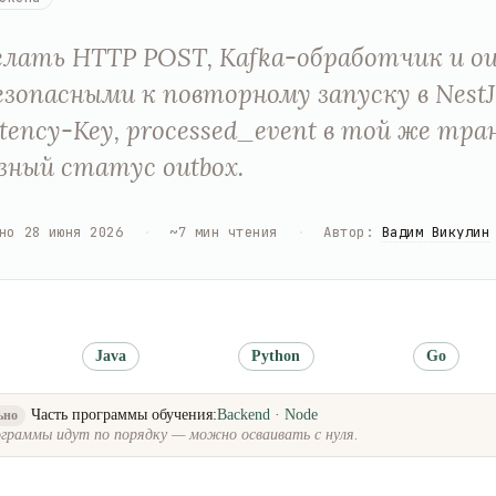
елать HTTP POST, Kafka-обработчик и ou
безопасными к повторному запуску в NestJ
tency-Key, processed_event в той же тра
зный статус outbox.
но
28 июня 2026
·
~
7
мин чтения
·
Автор
:
Вадим Викулин
Java
Python
Go
Часть программы обучения:
Backend · Node
ьно
граммы идут по порядку — можно осваивать с нуля.