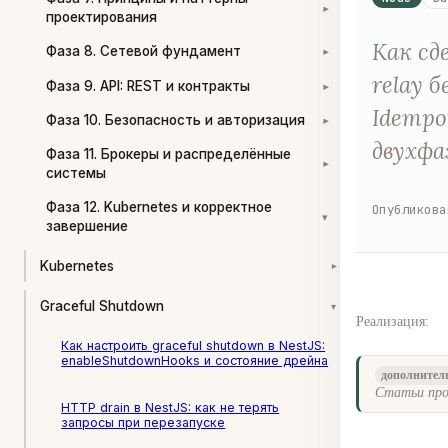
▾
проектирования
Как сд
Фаза 8. Сетевой фундамент
▾
relay 
Фаза 9. API: REST и контракты
▾
Idempo
Фаза 10. Безопасность и авторизация
▾
двухфа
Фаза 11. Брокеры и распределённые
▾
системы
Фаза 12. Kubernetes и корректное
Опубликова
▾
завершение
Kubernetes
▾
Graceful Shutdown
▾
Реализация:
Как настроить graceful shutdown в NestJS:
enableShutdownHooks и состояние дрейна
дополнител
Статьи про
HTTP drain в NestJS: как не терять
запросы при перезапуске