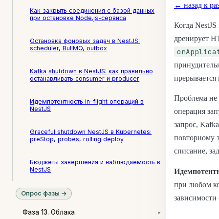
← назад к ра
Как закрыть соединения с базой данных
при остановке Node.js-сервиса
Когда NestJS
дренирует H
Остановка фоновых задач в NestJS:
scheduler, BullMQ, outbox
onApplica
принудительн
Kafka shutdown в NestJS: как правильно
прерывается 
останавливать consumer и producer
Проблема не 
Идемпотентность in-flight операций в
NestJS
операция зап
запрос, Kafk
Graceful shutdown NestJS в Kubernetes:
повторному з
preStop, probes, rolling deploy
списание, за
Бюджеты завершения и наблюдаемость в
NestJS
Идемпотент
при любом ко
Опрос фазы →
зависимости 
Фаза 13. Облака
▾