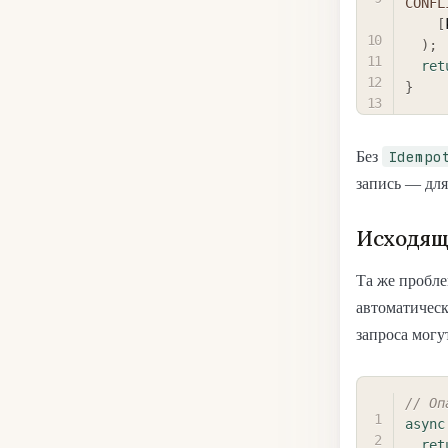
CONFL
[
)
;
ret
}
Idempo
Без
запись — для
Исходящи
Та же пробле
автоматическ
запроса могу
// Оп
async
ret