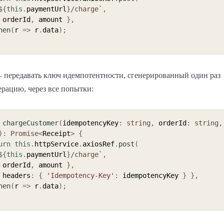
${
this
.
paymentUrl
}
/charge
`
,
 orderId
,
 amount 
}
,
hen
(
r 
=>
 r
.
data
)
;
 передавать ключ идемпотентности, сгенерированный один раз
ерацию, через все попытки:
chargeCustomer
(
idempotencyKey
:
string
,
 orderId
:
string
,
)
:
Promise
<
Receipt
>
{
urn
this
.
httpService
.
axiosRef
.
post
(
${
this
.
paymentUrl
}
/charge
`
,
 orderId
,
 amount 
}
,
 headers
:
{
'Idempotency-Key'
:
 idempotencyKey 
}
}
,
hen
(
r 
=>
 r
.
data
)
;