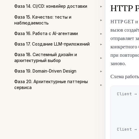
HTTP P
Фаза 14. CI/CD: конвейер доставки
▾
Фаза 15. Качество: тесты и
HTTP GET и 
▾
наблюдаемость
вызов создаё
Фаза 16. Работа с AI-агентами
▾
отправляет з
Фаза 17. Создание LLM-приложений
▾
конкретного 
Фаза 18. Системный дизайн и
при повторно
▾
архитектурный выбор
заново.
Фаза 19. Domain-Driven Design
▾
Схема работ
Фаза 20. Архитектурные паттерны
▾
сервиса
Client → 
         Guard: ключа нет в базе → пропускаем запрос
         OrderService.create() → вставляем заказ
         Сохраняем ответ в idempotency_record
         [SIGTERM: процесс убит, ответ не дошёл до клиента]
Client → 
         Guard: ключ уже есть → возвращаем сохранённый ответ