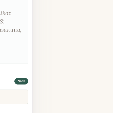
tbox-
S:
нзакции,
Node