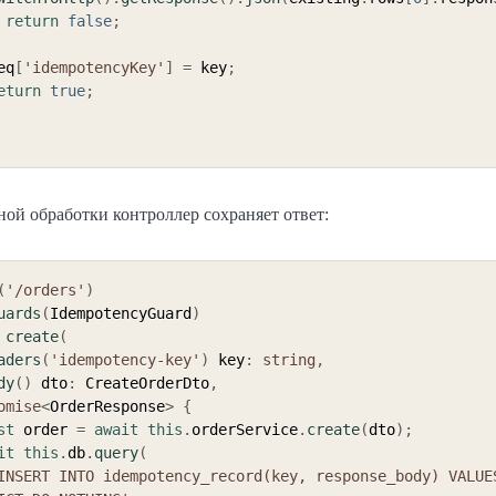
return
false
;
 req
[
'idempotencyKey'
]
=
 key
;
eturn
true
;
ой обработки контроллер сохраняет ответ:
(
'/orders'
)
uards
(
IdempotencyGuard
)
create
(
aders
(
'idempotency-key'
)
 key
:
string
,
dy
(
)
 dto
:
 CreateOrderDto
,
omise
<
OrderResponse
>
{
st
 order 
=
await
this
.
orderService
.
create
(
dto
)
;
it
this
.
db
.
query
(
INSERT INTO idempotency_record(key, response_body) VALUES