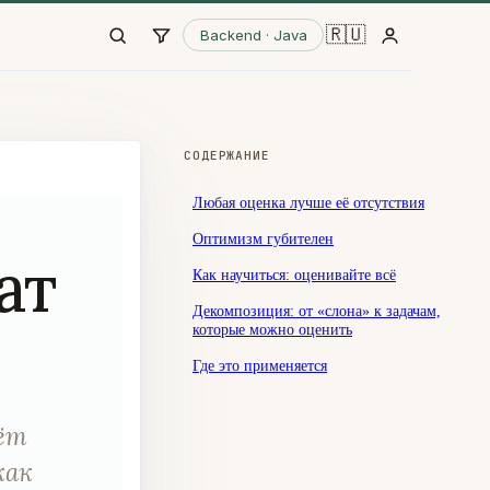
🇷🇺
Backend · Java
СОДЕРЖАНИЕ
Любая оценка лучше её отсутствия
Оптимизм губителен
ат
Как научиться: оценивайте всё
Декомпозиция: от «слона» к задачам,
которые можно оценить
Где это применяется
мёт
как