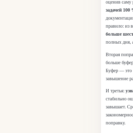
оценив саму 
задачей 100
документации
правило: из 
больше шес
полных дня, 
Вторая попр
больше буфер
Буфер — это 
завышение ра
И третья:
узн
стабильно ош
завышает. Ср
закономернос
поправку.