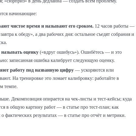
я; «сюрприз» в день дедлайна — создать всем проблему.
ются начинающие:
ают чистое время и называют его сроком.
12 часов работы —
«завтра к обеду», а два рабочих дня: остальное съедят собрания и
ска.
 называть оценку
(«вдруг ошибусь»). Ошибётесь — и это
ьно: записанная ошибка калибрует следующую оценку.
яют работу под названную цифру
— ускоряются или
вают. На тренировке это ломает калибровку: работайте в
м темпе.
льше. Декомпозиция опирается на чек-листы и тест-кейсы; куда
ся в общую картину работ — в статье про тест-план; как
 о фактических результатах — в статье про отчёт и метрики.