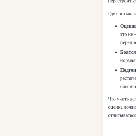
перестроитьс
Где спотыка
Оценив
это не 
перепи
Боятся
нормал
Подгон
растяги
обычно
Что учить да
оценка ложит
отчитываться