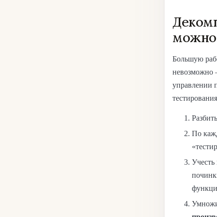
Декомп
можно
Большую рабо
невозможно 
управлении п
тестирования
Разбить
По каж
«тести
Учесть
починки
функци
Умножи
произв