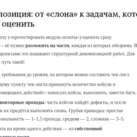
озиция: от «слона» к задачам, ко
 оценить
ту («протестировать модуль оплаты») оценить сразу
— её нужно
разложить на части
, каждая из которых обозрима. 
роектами это называют структурной декомпозицией работ. Для
 путь такой:
 требования до уровня, на котором можно составить чек-лист.
дому пункту чек-листа прикинуть количество кейсов и
ровщицких действий»: написать кейсы, выполнить, завести баги.
повторные проходы
: часть кейсов найдёт дефекты, и после
 их придётся выполнять снова. Грубая прикидка: простая
ональность — 1–1,5 прохода, средняя — 2, сложная — 3–5.
ть на время одного действия — из
собственной
одительности
.