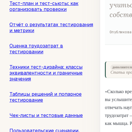
Тест-план и тест-сьюты: как
учитьс
организовать проверки
собств
Отчёт о результатах тестирования
и метрики
Опубликова
Оценка трудозатрат в
тестировании
Техники тест-дизайна: классы
дополнител
эквивалентности и граничные
Статьи про
значения
«Сколько вре
Таблицы решений и попарное
тестирование
вы услышите 
отвечать нау
Чек-листы и тестовые данные
трудозатрат 
как мышца. Р
Пользовательские сценарии,