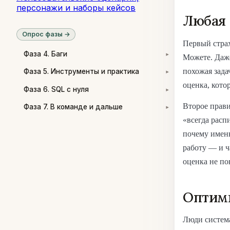
персонажи и наборы кейсов
Любая 
Опрос фазы →
Первый страх
Фаза 4. Баги
Можете. Даже
▾
похожая задач
Фаза 5. Инструменты и практика
▾
оценка, кото
Фаза 6. SQL с нуля
▾
Второе прав
Фаза 7. В команде и дальше
▾
«всегда расп
почему имен
работу — и ч
оценка не по
Оптим
Люди система