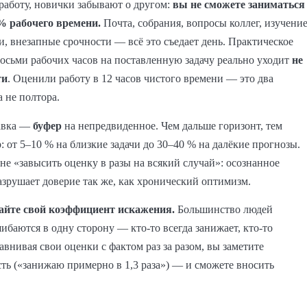
работу, новички забывают о другом:
вы не сможете заниматься
 % рабочего времени.
Почта, собрания, вопросы коллег, изучени
, внезапные срочности — всё это съедает день. Практическое
восьми рабочих часов на поставленную задачу реально уходит
не
ти
. Оценили работу в 12 часов чистого времени — это два
а не полтора.
авка —
буфер
на непредвиденное. Чем дальше горизонт, тем
: от 5–10 % на близкие задачи до 30–40 % на далёкие прогнозы.
не «завысить оценку в разы на всякий случай»: осознанное
зрушает доверие так же, как хронический оптимизм.
айте свой коэффициент искажения.
Большинство людей
ибаются в одну сторону — кто-то всегда занижает, кто-то
авнивая свои оценки с фактом раз за разом, вы заметите
ть («занижаю примерно в 1,3 раза») — и сможете вносить