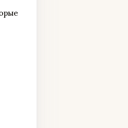
торые
В