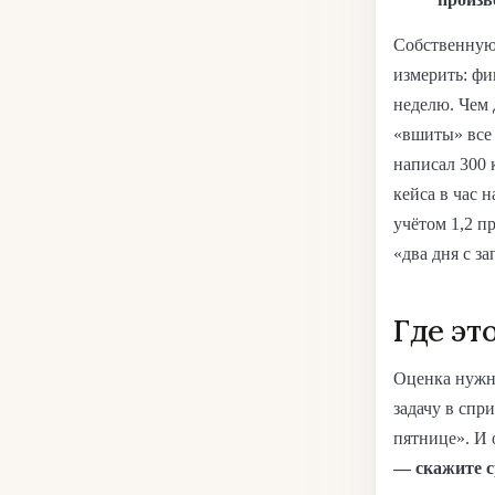
Собственную
измерить: фи
неделю. Чем 
«вшиты» все
написал 300 
кейса в час н
учётом 1,2 п
«два дня с за
Где эт
Оценка нужна
задачу в спр
пятнице». И 
— скажите с