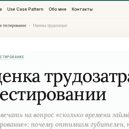
а
Use Case Pattern
Обо мне
Контакты
е тестирование
›
Оценка трудозатрат
СТИРОВАНИЕ
енка трудозатр
тестировании
вечать на вопрос «сколько времени зай
ование»: почему оптимизм губителен, 