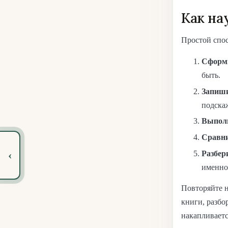
Как на
Простой спос
Сформи
быть.
Запиши
подскаж
Выполн
Сравни
‹
Разбер
именно
Повторяйте н
книги, разбо
накапливаетс