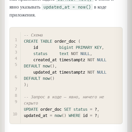
updated_at = now()
явно указывать
в коде
приложения.
COPY
-- Схема
CREATE
TABLE
 order_doc 
(
    id         
bigint
PRIMARY
KEY
,
status
text
NOT
NULL
,
    created_at timestamptz 
NOT
NULL
DEFAULT
now
(
)
,
    updated_at timestamptz 
NOT
NULL
DEFAULT
now
(
)
)
;
-- Запрос в коде — явно, ничего не 
скрыто
UPDATE
 order_doc 
SET
status
=
 ?
,
updated_at 
=
now
(
)
WHERE
 id 
=
 ?
;