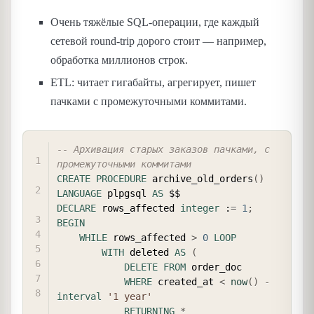
Очень тяжёлые SQL-операции, где каждый
сетевой round-trip дорого стоит — например,
обработка миллионов строк.
ETL: читает гигабайты, агрегирует, пишет
пачками с промежуточными коммитами.
COPY
-- Архивация старых заказов пачками, с 
промежуточными коммитами
CREATE
PROCEDURE
 archive_old_orders
(
)
LANGUAGE
 plpgsql 
AS
DECLARE
 rows_affected 
integer
 :
=
1
;
BEGIN
WHILE
 rows_affected 
>
0
LOOP
WITH
 deleted 
AS
(
DELETE
FROM
 order_doc

WHERE
 created_at 
<
now
(
)
-
interval
'1 year'
RETURNING
*