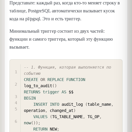
Представьте: каждый раз, когда кто-то меняет строку в
таблице, PostgreSQL автоматически вызывает кусок
кода на pl/pgsql. Это и есть триггер.
Минимальный триггер состоит из двух частей:
функции и самого триггера, который эту функцию
вызывает.
COPY
-- 1. Функция, которая выполняется по 
событию
CREATE
OR
REPLACE
FUNCTION
log_to_audit
(
)
RETURNS
trigger
AS
BEGIN
INSERT
INTO
 audit_log 
(
table_name
,
operation
,
 changed_at
)
VALUES
(
TG_TABLE_NAME
,
 TG_OP
,
now
(
)
)
;
RETURN
 NEW
;