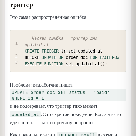
триггер
Это самая распространённая ошибка.
COPY
-- Частая ошибка — триггер для 
updated_at
CREATE
TRIGGER
 tr_set_updated_at

BEFORE 
UPDATE
ON
 order_doc 
FOR EACH ROW
EXECUTE
FUNCTION
 set_updated_at
(
)
;
Проблема: разработчик пишет
UPDATE order_doc SET status = 'paid'
WHERE id = 1
и не подозревает, что триггер тихо меняет
updated_at
. Это скрытое поведение. Когда что-то
идёт не так — найти причину непросто.
DEFAULT now()
Как правильно: задать
в схеме и