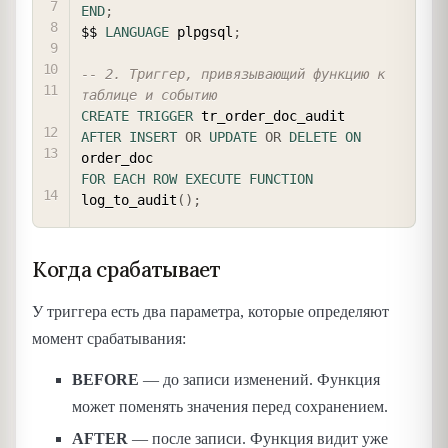
END
;
$$ 
LANGUAGE
 plpgsql
;
-- 2. Триггер, привязывающий функцию к 
таблице и событию
CREATE
TRIGGER
AFTER
INSERT
OR
UPDATE
OR
DELETE
ON
FOR EACH ROW
EXECUTE
FUNCTION
log_to_audit
(
)
;
Когда срабатывает
У триггера есть два параметра, которые определяют
момент срабатывания:
BEFORE
— до записи изменений. Функция
может поменять значения перед сохранением.
AFTER
— после записи. Функция видит уже