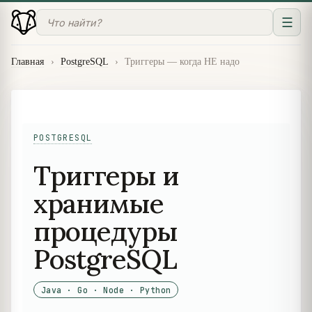
☰
Главная
›
PostgreSQL
›
Триггеры — когда НЕ надо
POSTGRESQL
Триггеры и
хранимые
процедуры
PostgreSQL
Java · Go · Node · Python