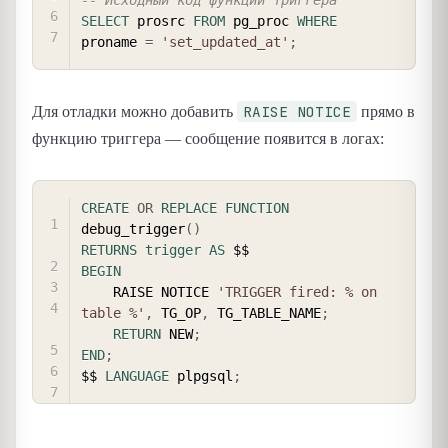
-- Исходный код функции триггера
SELECT
 prosrc 
FROM
 pg_proc 
WHERE
proname 
=
'set_updated_at'
;
RAISE NOTICE
Для отладки можно добавить
прямо в
функцию триггера — сообщение появится в логах:
COPY
CREATE
OR
REPLACE
FUNCTION
debug_trigger
(
)
RETURNS
trigger
AS
BEGIN
    RAISE NOTICE 
'TRIGGER fired: % on 
table %'
,
 TG_OP
,
 TG_TABLE_NAME
;
RETURN
 NEW
;
END
;
$$ 
LANGUAGE
 plpgsql
;