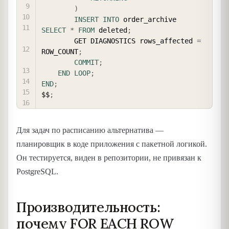
)
INSERT
INTO
 order_archive 
SELECT
*
FROM
 deleted
;
        GET DIAGNOSTICS rows_affected 
=
ROW_COUNT
;
COMMIT
;
END
LOOP
;
END
;
$$
;
Для задач по расписанию альтернатива —
планировщик в коде приложения с пакетной логикой.
Он тестируется, виден в репозитории, не привязан к
PostgreSQL.
Производительность:
почему FOR EACH ROW