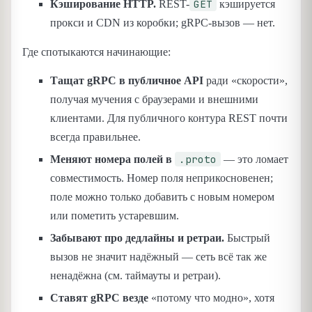
GET
Кэширование HTTP.
REST-
кэшируется
прокси и CDN из коробки; gRPC-вызов — нет.
Где спотыкаются начинающие:
Тащат gRPC в публичное API
ради «скорости»,
получая мучения с браузерами и внешними
клиентами. Для публичного контура REST почти
всегда правильнее.
.proto
Меняют номера полей в
— это ломает
совместимость. Номер поля неприкосновенен;
поле можно только добавить с новым номером
или пометить устаревшим.
Забывают про дедлайны и ретраи.
Быстрый
вызов не значит надёжный — сеть всё так же
ненадёжна (см. таймауты и ретраи).
Ставят gRPC везде
«потому что модно», хотя