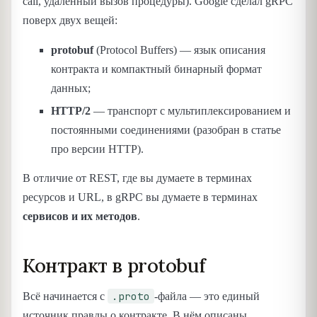
call, удалённый вызов процедуры). Google сделал gRPC
поверх двух вещей:
protobuf
(Protocol Buffers) — язык описания
контракта и компактный бинарный формат
данных;
HTTP/2
— транспорт с мультиплексированием и
постоянными соединениями (разобран в статье
про версии HTTP).
В отличие от REST, где вы думаете в терминах
ресурсов и URL, в gRPC вы думаете в терминах
сервисов и их методов
.
Контракт в protobuf
.proto
Всё начинается с
-файла — это единый
источник правды о контракте. В нём описаны