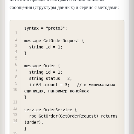
сообщения (структуры данных) и сервис с методами:
COPY
syntax = "proto3";

message GetOrderRequest {

  string id = 1;

}

message Order {

  string id = 1;

  string status = 2;

  int64 amount = 3;   // в минимальных 
единицах, например копейках

}

service OrderService {

  rpc GetOrder(GetOrderRequest) returns 
(Order);
