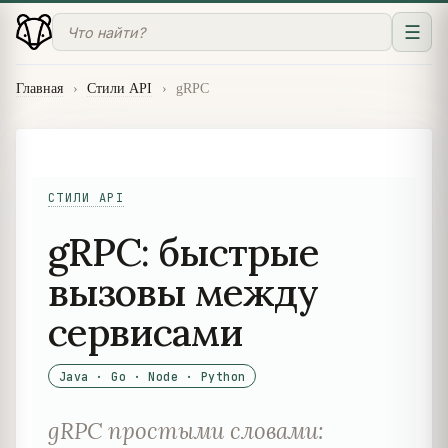
☰
Главная
›
Стили API
›
gRPC
СТИЛИ API
gRPC: быстрые
вызовы между
сервисами
Java · Go · Node · Python
gRPC простыми словами: