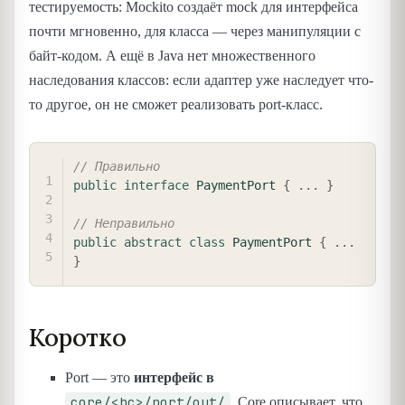
тестируемость: Mockito создаёт mock для интерфейса
почти мгновенно, для класса — через манипуляции с
байт-кодом. А ещё в Java нет множественного
наследования классов: если адаптер уже наследует что-
то другое, он не сможет реализовать port-класс.
COPY
// Правильно
public
interface
PaymentPort
{
.
.
.
}
// Неправильно
public
abstract
class
PaymentPort
{
.
.
.
}
Коротко
Port — это
интерфейс в
core/<bc>/port/out/
. Core описывает, что