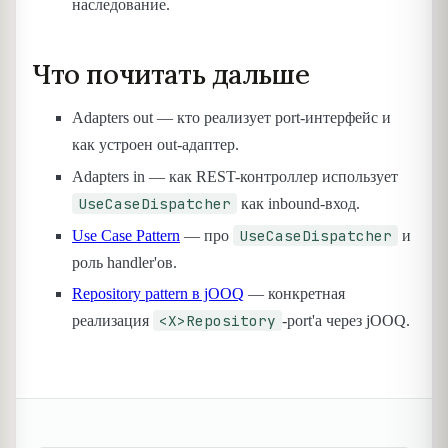
наследование.
Что почитать дальше
Adapters out — кто реализует port-интерфейс и
как устроен out-адаптер.
Adapters in — как REST-контроллер использует
UseCaseDispatcher
как inbound-вход.
UseCaseDispatcher
Use Case Pattern
— про
и
роль handler'ов.
Repository pattern в jOOQ
— конкретная
<X>Repository
реализация
-port'а через jOOQ.