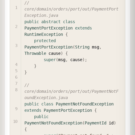
COPY
// 
core/domain/orders/port/out/PaymentPort
Exception.java
public
abstract
class
PaymentPortException
extends
RuntimeException
{
protected
PaymentPortException
(
String
 msg
,
Throwable
 cause
)
{
super
(
msg
,
 cause
)
;
}
}
// 
core/domain/orders/port/out/PaymentNotF
oundException.java
public
class
PaymentNotFoundException
extends
PaymentPortException
{
public
PaymentNotFoundException
(
PaymentId
 id
)
{