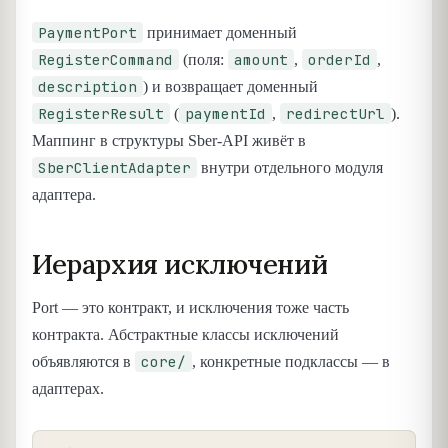
PaymentPort
принимает доменный
RegisterCommand
amount
orderId
(поля:
,
,
description
) и возвращает доменный
RegisterResult
paymentId
redirectUrl
(
,
).
Маппинг в структуры Sber-API живёт в
SberClientAdapter
внутри отдельного модуля
адаптера.
Иерархия исключений
Port — это контракт, и исключения тоже часть
контракта. Абстрактные классы исключений
core/
объявляются в
, конкретные подклассы — в
адаптерах.