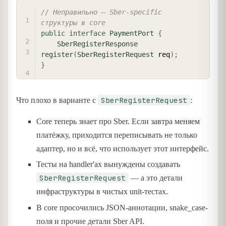
COPY
// Неправильно — Sber-specific 
структуры в core
public
interface
PaymentPort
{
SberRegisterResponse
register
(
SberRegisterRequest
 req
)
;
}
SberRegisterRequest
Что плохо в варианте с
:
Core теперь знает про Sber. Если завтра меняем
платёжку, приходится переписывать не только
адаптер, но и всё, что использует этот интерфейс.
Тесты на handler'ах вынуждены создавать
SberRegisterRequest
— а это детали
инфраструктуры в чистых unit-тестах.
В core просочились JSON-аннотации, snake_case-
поля и прочие детали Sber API.