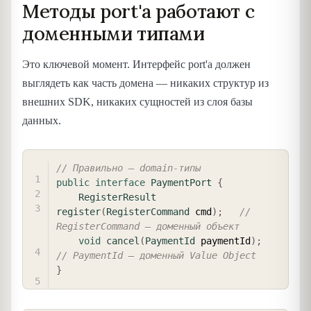
Методы port'а работают с
доменными типами
Это ключевой момент. Интерфейс port'а должен
выглядеть как часть домена — никаких структур из
внешних SDK, никаких сущностей из слоя базы
данных.
COPY
// Правильно — domain-типы
public
interface
PaymentPort
{
RegisterResult
register
(
RegisterCommand
 cmd
)
;
// 
RegisterCommand — доменный объект
void
cancel
(
PaymentId
 paymentId
)
;
// PaymentId — доменный Value Object
}