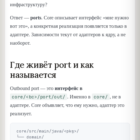
инфраструктуру?
Ответ —
ports
. Core описывает интерфейс «мне нужно
вот это», а конкретная реализация появляется только в
адаптере. Зависимости текут от адаптеров к ядру, а не
наоборот.
Где живёт port и как
называется
Outbound port — это
интерфейс в
core/<bc>/port/out/
core/
. Именно в
, не в
адаптере. Core объявляет, что ему нужно, адаптер это
реализует.
core/src/main/java/<pkg>/

└── domain/
