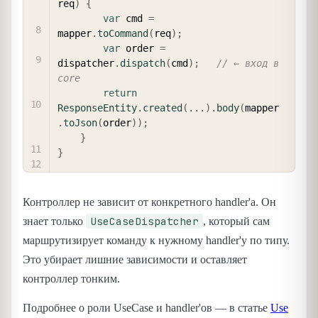
req
)
{
var
 cmd 
=
mapper
.
toCommand
(
req
)
;
var
 order 
=
dispatcher
.
dispatch
(
cmd
)
;
// ← вход в 
core
return
ResponseEntity
.
created
(
.
.
.
)
.
body
(
mapper
.
toJson
(
order
)
)
;
}
}
Контроллер не зависит от конкретного handler'а. Он
UseCaseDispatcher
знает только
, который сам
маршрутизирует команду к нужному handler'у по типу.
Это убирает лишние зависимости и оставляет
контроллер тонким.
Подробнее о роли UseCase и handler'ов — в статье
Use