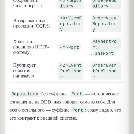
<X>Repos
OrderRepo
Сохраняет и
читает агрегат
itory
sitory
<X>ViewR
OrderView
Возвращает read-
epositor
Repositor
проекции (CQRS)
y
y
PaymentPo
Ходит во
rt
внешнюю HTTP-
<Y>Port
систему
SmsPort
,
<Z>Event
OrderEven
Публикует
события
Publishe
tPublishe
напрямую
r
r
Repository
Port
без суффикса
— историческое
соглашение из DDD, имя говорит само за себя. Для
Port
всего остального — суффикс
: сразу видно, что
это контракт к внешней системе.