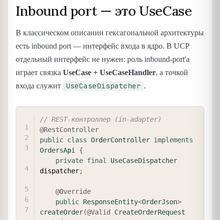
Inbound port — это UseCase
В классическом описании гексагональной архитектуры
есть inbound port — интерфейс входа в ядро. В UCP
отдельный интерфейс не нужен: роль inbound-port'а
играет связка
UseCase + UseCaseHandler
, а точкой
UseCaseDispatcher
входа служит
.
COPY
// REST-контроллер (in-adapter)
@RestController
public
class
OrderController
implements
OrdersApi
{
private
final
UseCaseDispatcher
dispatcher
;
@Override
public
ResponseEntity
<
OrderJson
>
createOrder
(
@Valid
CreateOrderRequest