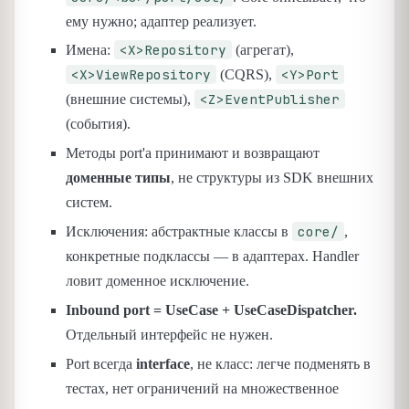
ему нужно; адаптер реализует.
<X>Repository
Имена:
(агрегат),
<X>ViewRepository
<Y>Port
(CQRS),
<Z>EventPublisher
(внешние системы),
(события).
Методы port'а принимают и возвращают
доменные типы
, не структуры из SDK внешних
систем.
core/
Исключения: абстрактные классы в
,
конкретные подклассы — в адаптерах. Handler
ловит доменное исключение.
Inbound port = UseCase + UseCaseDispatcher.
Отдельный интерфейс не нужен.
Port всегда
interface
, не класс: легче подменять в
тестах, нет ограничений на множественное