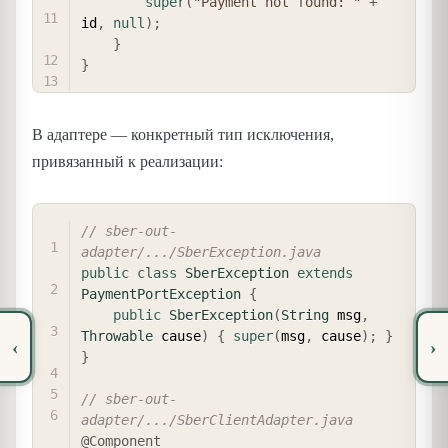
super
(
"Payment not found: "
+
id
,
null
)
;
}
}
В адаптере — конкретный тип исключения,
привязанный к реализации:
COPY
// sber-out-
adapter/.../SberException.java
public
class
SberException
extends
PaymentPortException
{
public
SberException
(
String
 msg
,
Throwable
 cause
)
{
super
(
msg
,
 cause
)
;
}
‹
›
}
// sber-out-
adapter/.../SberClientAdapter.java
@Component