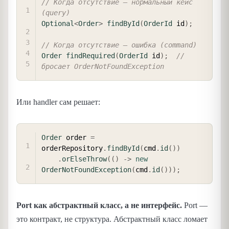
// Когда отсутствие — нормальный кейс 
(query)
Optional
<
Order
>
findById
(
OrderId
 id
)
;
// Когда отсутствие — ошибка (command)
Order
findRequired
(
OrderId
 id
)
;
// 
бросает OrderNotFoundException
Или handler сам решает:
COPY
Order
 order 
=
orderRepository
.
findById
(
cmd
.
id
(
)
)
.
orElseThrow
(
(
)
->
new
OrderNotFoundException
(
cmd
.
id
(
)
)
)
;
Port как абстрактный класс, а не интерфейс.
Port —
это контракт, не структура. Абстрактный класс ломает