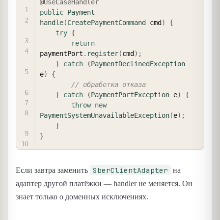
@UseCaseHandler
public
Payment
handle
(
CreatePaymentCommand
 cmd
)
{
try
{
return
paymentPort
.
register
(
cmd
)
;
}
catch
(
PaymentDeclinedException
e
)
{
// обработка отказа
}
catch
(
PaymentPortException
 e
)
{
throw
new
PaymentSystemUnavailableException
(
e
)
;
}
}
SberClientAdapter
Если завтра заменить
на
адаптер другой платёжки — handler не меняется. Он
знает только о доменных исключениях.