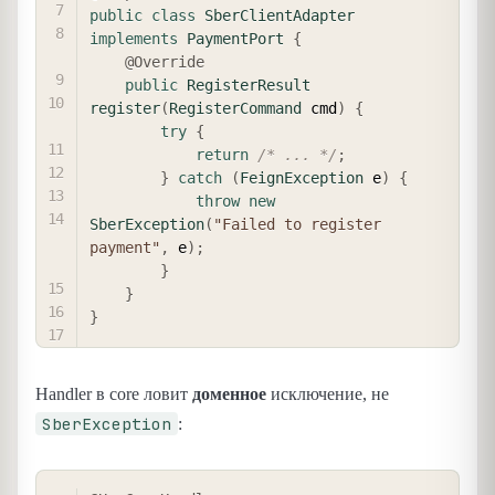
public
class
SberClientAdapter
implements
PaymentPort
{
@Override
public
RegisterResult
register
(
RegisterCommand
 cmd
)
{
try
{
return
/* ... */
;
}
catch
(
FeignException
 e
)
{
throw
new
SberException
(
"Failed to register 
payment"
,
 e
)
;
}
}
}
Handler в core ловит
доменное
исключение, не
SberException
:
COPY