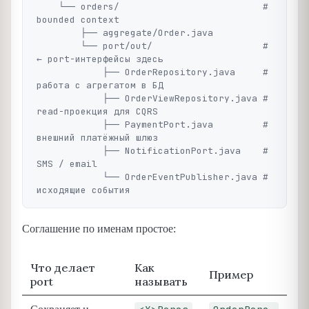
    └── orders/                          # 
bounded context

        ├── aggregate/Order.java

        └── port/out/                    # 
← port-интерфейсы здесь

            ├── OrderRepository.java     # 
работа с агрегатом в БД

            ├── OrderViewRepository.java # 
read-проекция для CQRS

            ├── PaymentPort.java         # 
внешний платёжный шлюз

            ├── NotificationPort.java    # 
SMS / email

            └── OrderEventPublisher.java # 
Соглашение по именам простое:
Что делает
Как
Пример
port
называть