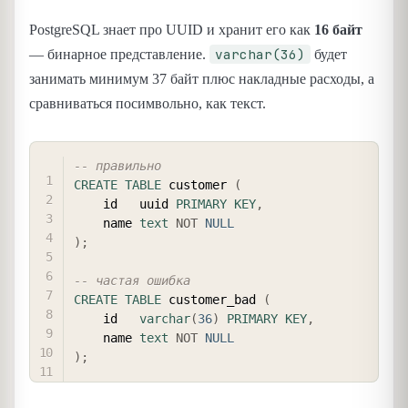
PostgreSQL знает про UUID и хранит его как
16 байт
varchar(36)
— бинарное представление.
будет
занимать минимум 37 байт плюс накладные расходы, а
сравниваться посимвольно, как текст.
COPY
-- правильно
CREATE
TABLE
 customer 
(
    id   uuid 
PRIMARY
KEY
,
    name 
text
NOT
NULL
)
;
-- частая ошибка
CREATE
TABLE
 customer_bad 
(
    id   
varchar
(
36
)
PRIMARY
KEY
,
    name 
text
NOT
NULL
)
;