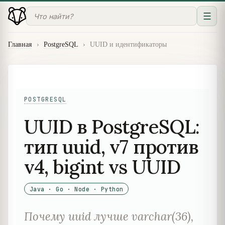
☰
Главная
›
PostgreSQL
›
UUID и идентификаторы
POSTGRESQL
UUID в PostgreSQL:
тип uuid, v7 против
v4, bigint vs UUID
Java · Go · Node · Python
Почему uuid лучше varchar(36),