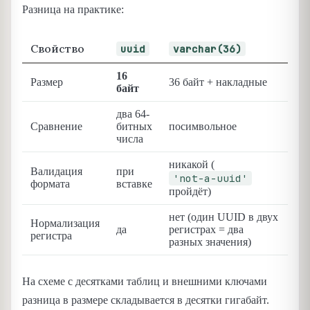
Разница на практике:
Свойство
uuid
varchar(36)
16
Размер
36 байт + накладные
байт
два 64-
Сравнение
битных
посимвольное
числа
никакой (
Валидация
при
'not-a-uuid'
формата
вставке
пройдёт)
нет (один UUID в двух
Нормализация
да
регистрах = два
регистра
разных значения)
На схеме с десятками таблиц и внешними ключами
разница в размере складывается в десятки гигабайт.