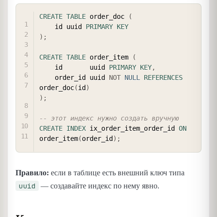
COPY
CREATE
TABLE
 order_doc 
(
    id uuid 
PRIMARY
KEY
)
;
CREATE
TABLE
 order_item 
(
    id       uuid 
PRIMARY
KEY
,
    order_id uuid 
NOT
NULL
REFERENCES
order_doc
(
id
)
)
;
-- этот индекс нужно создать вручную
CREATE
INDEX
 ix_order_item_order_id 
ON
order_item
(
order_id
)
;
Правило:
если в таблице есть внешний ключ типа
uuid
— создавайте индекс по нему явно.