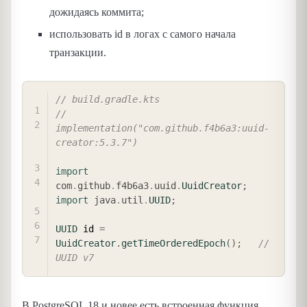
дожидаясь коммита;
использовать id в логах с самого начала
транзакции.
COPY
// build.gradle.kts
// 
implementation("com.github.f4b6a3:uuid-
creator:5.3.7")
import
com
.
github
.
f4b6a3
.
uuid
.
UuidCreator
;
import
java
.
util
.
UUID
;
UUID
 id 
=
UuidCreator
.
getTimeOrderedEpoch
(
)
;
// 
UUID v7
В PostgreSQL 18 и новее есть встроенная функция