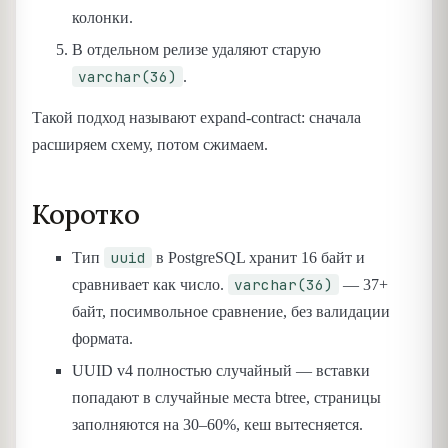
колонки.
В отдельном релизе удаляют старую
varchar(36)
.
Такой подход называют expand-contract: сначала
расширяем схему, потом сжимаем.
Коротко
uuid
Тип
в PostgreSQL хранит 16 байт и
varchar(36)
сравнивает как число.
— 37+
байт, посимвольное сравнение, без валидации
формата.
UUID v4 полностью случайный — вставки
попадают в случайные места btree, страницы
заполняются на 30–60%, кеш вытесняется.