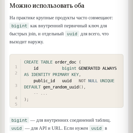
Можно использовать оба
На практике крупные продукты часто совмещают:
bigint
как внутренний первичный ключ для
uuid
быстрых join, и отдельный
для всего, что
выходит наружу.
COPY
CREATE
TABLE
 order_doc 
(
    id          
bigint
 GENERATED ALWAYS 
AS
IDENTITY
PRIMARY
KEY
,
    public_id   uuid   
NOT
NULL
UNIQUE
DEFAULT
 gen_random_uuid
(
)
,
-- ...
)
;
bigint
— для внутренних соединений таблиц.
uuid
uuid
— для API и URL. Если нужен
в