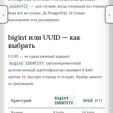
uuidv7()
— для случаев, когда генерация на стороне
базы всё же нужна. До PostgreSQL 18 только
‹
›
приложение или расширение.
bigint или UUID — как
выбрать
UUID — не единственный вариант.
bigint IDENTITY
(автоинкрементный
целочисленный идентификатор) занимает 8 байт
против 16, быстрее и проще в отладке. Выбор зависит
от требований.
bigint
(v7)
Критерий
uuid
IDENTITY
Размер
8 байт
16 байт