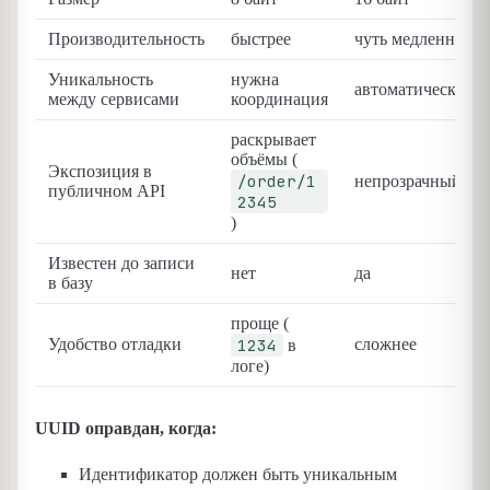
Производительность
быстрее
чуть медленнее
Уникальность
нужна
автоматическая
между сервисами
координация
раскрывает
объёмы (
Экспозиция в
/order/1
непрозрачный
публичном API
2345
)
Известен до записи
нет
да
в базу
проще (
Удобство отладки
1234
сложнее
в
логе)
UUID оправдан, когда:
Идентификатор должен быть уникальным