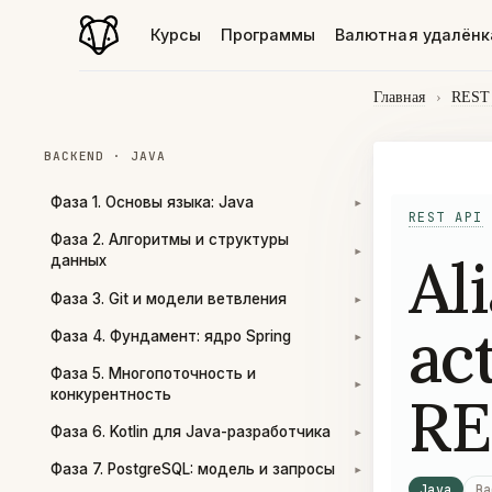
Курсы
Программы
Валютная удалёнк
Главная
›
REST
BACKEND · JAVA
Фаза 1. Основы языка: Java
▾
REST API
Фаза 2. Алгоритмы и структуры
Al
▾
данных
Фаза 3. Git и модели ветвления
▾
ac
Фаза 4. Фундамент: ядро Spring
▾
Фаза 5. Многопоточность и
▾
RE
конкурентность
Фаза 6. Kotlin для Java-разработчика
▾
Фаза 7. PostgreSQL: модель и запросы
▾
Java
Ba