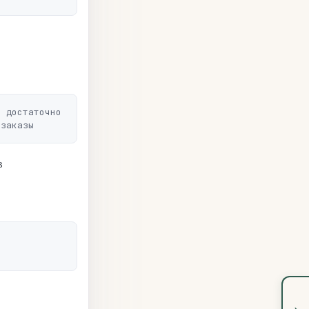
 достаточно

в
›