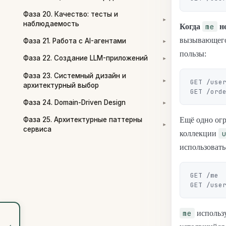
Фаза 20. Качество: тесты и
▾
наблюдаемость
me
Когда
не
вызывающего
Фаза 21. Работа с AI-агентами
▾
пользы:
Фаза 22. Создание LLM-приложений
▾
Фаза 23. Системный дизайн и
GET /use
▾
архитектурный выбор
Фаза 24. Domain-Driven Design
▾
Фаза 25. Архитектурные паттерны
Ещё одно ог
▾
сервиса
u
коллекции
использовать
GET /me  
me
использу
‹