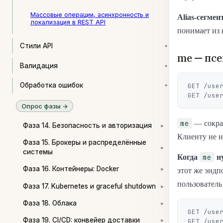
Массовые операции, асинхронность и
Alias-сегмен
локализация в REST API
понимает из 
Стили API
▾
me — псе
Валидация
▾
Обработка ошибок
GET /user
▾
Опрос фазы →
me
— сокращ
Фаза 14. Безопасность и авторизация
▾
Клиенту не н
Фаза 15. Брокеры и распределённые
▾
системы
me
Когда
н
Фаза 16. Контейнеры: Docker
этот же эндп
▾
пользователь
Фаза 17. Kubernetes и graceful shutdown
▾
Фаза 18. Облака
▾
GET /user
Фаза 19. CI/CD: конвейер доставки
▾