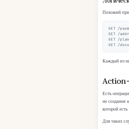
Логическ
Похожий приё
GET /paym
GET /addr
GET /plan
Каждый из ни
Action
Есть операци
не создание 
которой есть
Для таких с