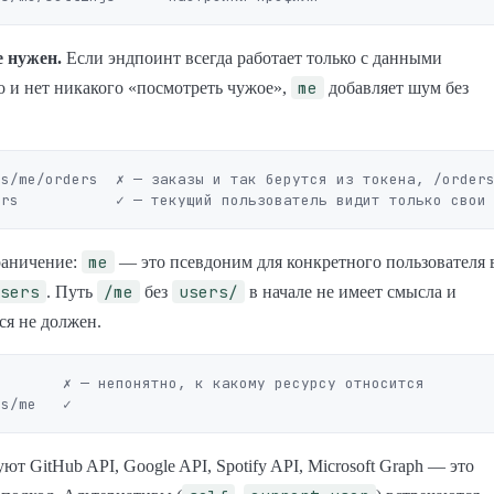
 нужен.
Если эндпоинт всегда работает только с данными
me
 и нет никакого «посмотреть чужое»,
добавляет шум без
rs/me/orders  ✗ — заказы и так берутся из токена, /orders
me
раничение:
— это псевдоним для конкретного пользователя 
sers
/me
users/
. Путь
без
в начале не имеет смысла и
ся не должен.
       ✗ — непонятно, к какому ресурсу относится

ют GitHub API, Google API, Spotify API, Microsoft Graph — это