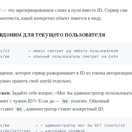
т
— это зарезервированное слово в пути вместо ID. Сервер сам
контекста, какой конкретно объект имеется в виду.
вдоним для текущего пользователя
s/42        ← admin смотрит на любого пользователя

ение, которое сервер разворачивает в ID из токена авторизации
ужно хранить свой userId отдельно.
ужен.
Задайте себе вопрос: «Мог бы администратор использоват
me
оинт с чужим ID?» Если да —
полезен. Обычный
me
 ставит
, администратор ставит конкретный ID.
s/me           ✓ — администратор мог бы GET /users/42
