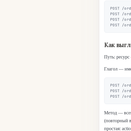
POST /ord
POST /ord
POST /ord
Как выгл
Путь: ресурс 
Глагол — име
POST /ord
POST /ord
Метод — все
(повторный в
простая: act