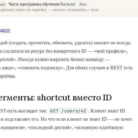
Часть программы обучения:
Backend · Java
ьно
граммы идут по порядку — можно осваивать с нуля.
зделу
й (создать, прочитать, обновить, удалить) хватает не всегда.
 сослаться на ресурс без конкретного ID — «мой профиль»,
деплой». Иногда нужно выразить бизнес-команду —
 заказ», «отменить подписку». Для обоих случаев в REST есть
приёмы.
сегменты: shortcut вместо ID
GET /users/42
T-путь выглядит так:
. Клиент знает ID
 и подставляет его. Но что если клиент не знает ID — он хочет
ользователя», «последний деплой», «основную платёжную