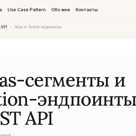
а
Use Case Pattern
Обо мне
Контакты
 API
›
Alias и Action-эндпоинты
ias-сегменты и
tion-эндпоинты
ST API
ckend