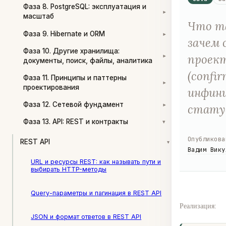
Фаза 8. PostgreSQL: эксплуатация и
▾
масштаб
Что так
Фаза 9. Hibernate и ORM
▾
зачем 
Фаза 10. Другие хранилища:
проект
▾
документы, поиск, файлы, аналитика
(confir
Фаза 11. Принципы и паттерны
▾
проектирования
инфини
Фаза 12. Сетевой фундамент
стату
▾
Фаза 13. API: REST и контракты
▾
Опубликова
REST API
▾
Вадим Вику
URL и ресурсы REST: как называть пути и
выбирать HTTP-методы
Query-параметры и пагинация в REST API
Реализация:
JSON и формат ответов в REST API