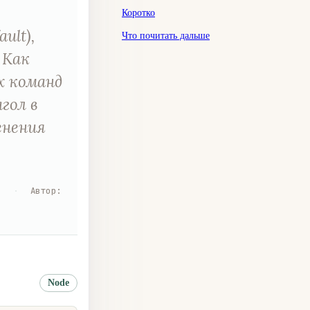
Коротко
ult),
Что почитать дальше
 Как
х команд
агол в
енения
я
·
Автор
:
Node