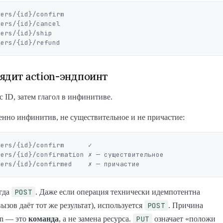
ers/{id}/confirm

ers/{id}/cancel

ers/{id}/ship

ядит action-эндпоинт
с ID, затем глагол в инфинитиве.
нно инфинитив, не существительное и не причастие:
ers/{id}/confirm      ✓

ers/{id}/confirmation ✗ — существительное

POST
гда
. Даже если операция технически идемпотентна
POST
ызов даёт тот же результат), используется
. Причина
PUT
ion — это
команда
, а не замена ресурса.
означает «положи