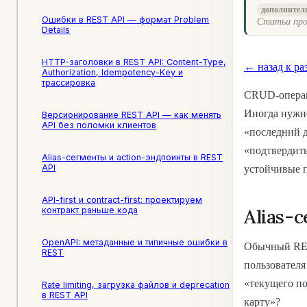
дополнител
Ошибки в REST API — формат Problem
Статьи про
Details
HTTP-заголовки в REST API: Content-Type,
← назад к ра
Authorization, Idempotency-Key и
трассировка
CRUD-операци
Иногда нужно
Версионирование REST API — как менять
API без поломки клиентов
«последний 
«подтвердить
Alias-сегменты и action-эндпоинты в REST
API
устойчивые 
API-first и contract-first: проектируем
Alias-
контракт раньше кода
OpenAPI: метаданные и типичные ошибки в
Обычный RES
REST
пользователя
«текущего п
Rate limiting, загрузка файлов и deprecation
в REST API
карту»?