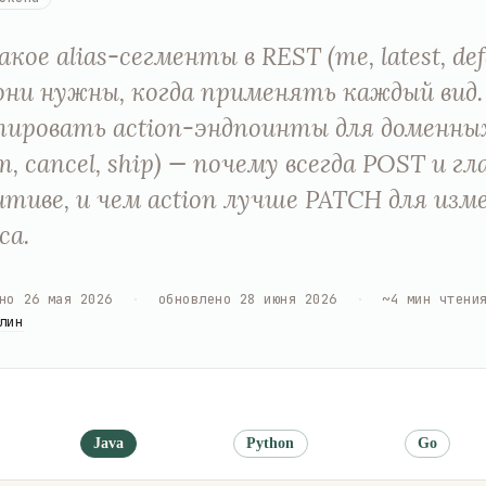
ое alias-сегменты в REST (me, latest, defa
они нужны, когда применять каждый вид.
ировать action-эндпоинты для доменны
m, cancel, ship) — почему всегда POST и гл
тиве, и чем action лучше PATCH для изм
са.
но
26 мая 2026
·
обновлено
28 июня 2026
·
~
4
мин чтени
лин
Java
Python
Go