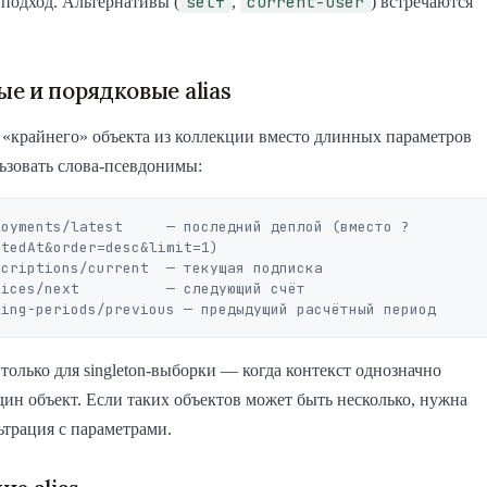
self
current-user
подход. Альтернативы (
,
) встречаются
е и порядковые alias
«крайнего» объекта из коллекции вместо длинных параметров
ьзовать слова-псевдонимы:
loyments/latest     — последний деплой (вместо ?
tedAt&order=desc&limit=1)

criptions/current  — текущая подписка

ices/next          — следующий счёт

 только для singleton-выборки — когда контекст однозначно
дин объект. Если таких объектов может быть несколько, нужна
трация с параметрами.