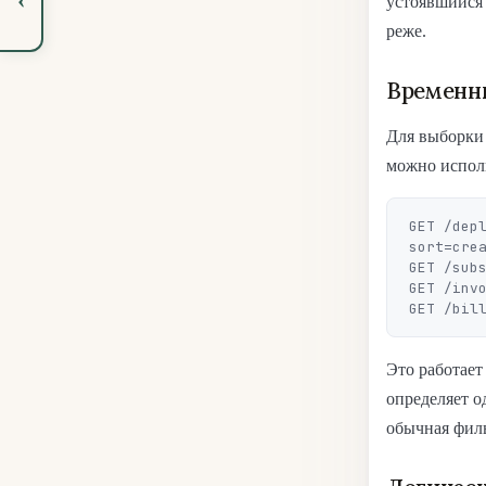
устоявшийся 
реже.
Временны
Для выборки 
можно испол
GET /dep
sort=crea
GET /subs
GET /invo
Это работает
определяет о
обычная филь