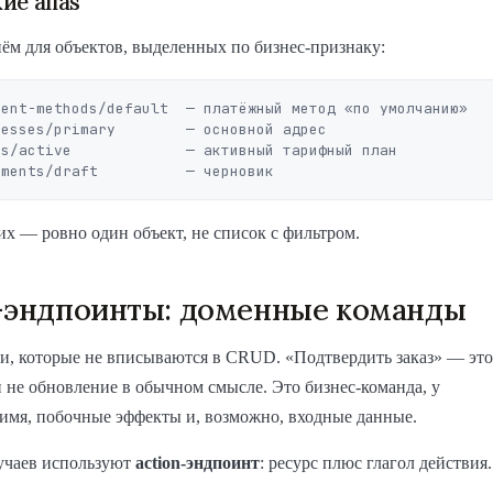
ие alias
м для объектов, выделенных по бизнес-признаку:
ent-methods/default  — платёжный метод «по умолчанию»

esses/primary        — основной адрес

s/active             — активный тарифный план

х — ровно один объект, не список с фильтром.
-эндпоинты: доменные команды
и, которые не вписываются в CRUD. «Подтвердить заказ» — это
и не обновление в обычном смысле. Это бизнес-команда, у
 имя, побочные эффекты и, возможно, входные данные.
лучаев используют
action-эндпоинт
: ресурс плюс глагол действия.