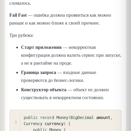
сломалось.
Fail Fast
— ошибка должна проявиться как можно
раньше и как можно ближе к своей причине.
Три рубежа:
Старт приложения
— некорректная
конфигурация должна валить сервис при запуске,
а не в рантайме на проде.
Граница запроса
— входные данные
проверяются до бизнес-логики.
Конструктор объекта
— объект не должен
существовать в некорректном состоянии.
COPY
public
record
Money
(
BigDecimal
 amount
,
Currency
 currency
)
{
public
Money
{