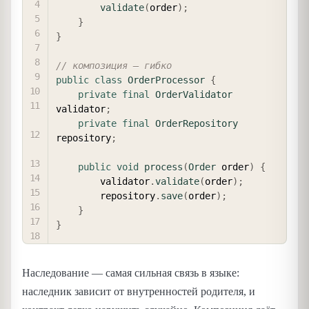
validate
(
order
)
;
}
}
// композиция — гибко
public
class
OrderProcessor
{
private
final
OrderValidator
validator
;
private
final
OrderRepository
repository
;
public
void
process
(
Order
 order
)
{
        validator
.
validate
(
order
)
;
        repository
.
save
(
order
)
;
}
}
Наследование — самая сильная связь в языке:
наследник зависит от внутренностей родителя, и