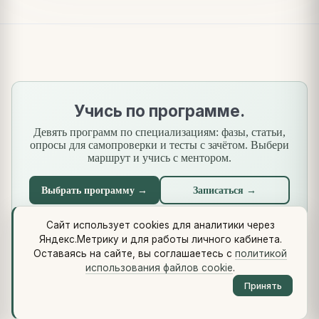
Учись по программе.
Девять программ по специализациям: фазы, статьи,
опросы для самопроверки и тесты с зачётом. Выбери
маршрут и учись с ментором.
Выбрать программу →
Записаться →
Сайт использует cookies для аналитики через
Яндекс.Метрику и для работы личного кабинета.
Что нового
·
Стандарты
·
Сквозной кейс
·
Библиотеки
·
Оставаясь на сайте, вы соглашаетесь с
политикой
Методология (Use Case Pattern)
использования файлов cookie
.
© 2026 vikulin-va.ru ·
Обо мне
·
Контакты
·
Telegram
·
RSS
·
Принять
LinkedIn
·
GitHub
·
Политика cookie