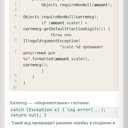
Objects
.
requireNonNull
(
amount
)
;
Objects
.
requireNonNull
(
currency
)
;
if
(
amount
.
scale
(
)
>
currency
.
getDefaultFractionDigits
(
)
)
{
throw
new
IllegalArgumentException
(
"scale %d превышает 
допустимый для 
%s"
.
formatted
(
amount
.
scale
(
)
,
currency
)
)
;
}
}
}
Антипод — «оборонительное» глотание:
catch (Exception e) { log.error(...);
return null; }
. Такой код превращает раннюю ошибку в позднюю и