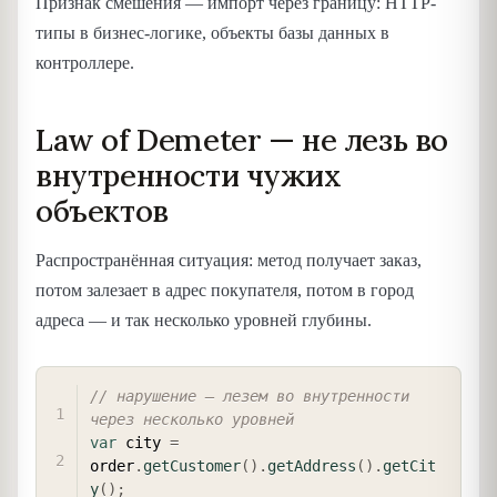
Признак смешения — импорт через границу: HTTP-
типы в бизнес-логике, объекты базы данных в
контроллере.
Law of Demeter — не лезь во
внутренности чужих
объектов
Распространённая ситуация: метод получает заказ,
потом залезает в адрес покупателя, потом в город
адреса — и так несколько уровней глубины.
COPY
// нарушение — лезем во внутренности 
через несколько уровней
var
 city 
=
order
.
getCustomer
(
)
.
getAddress
(
)
.
getCit
y
(
)
;