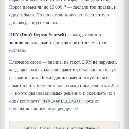
Порог повысили до 15 000 ₽ — сделали три правки, и
одну забыли. Пользователи получают бесплатную
доставку, когда не должны.
DRY (Don't Repeat Yourself)
— каждая единица
знания
должна иметь одно авторитетное место в
системе.
Ключевое слово — знание, не текст. DRY
не
нарушен,
когда два куска кода совпадают текстуально, но несут
разные знания. Лимит длины имени покупателя и
лимит длины названия товара могут оба равняться 255
— но это два независимых решения, и склеивать их в
MAX_NAME_LENGTH
одну константу
вредно:
изменение одного потащит другое.
COPY
public
final
class
CustomerName
{