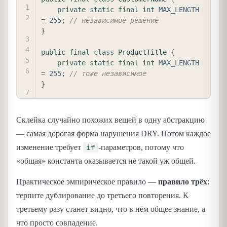
private
static
final
int
MAX_LENGTH
=
255
;
// независимое решение
}
public
final
class
ProductTitle
{
private
static
final
int
MAX_LENGTH
=
255
;
// тоже независимое
}
Склейка случайно похожих вещей в одну абстракцию
— самая дорогая форма нарушения DRY. Потом каждое
if
изменение требует
-параметров, потому что
«общая» константа оказывается не такой уж общей.
Практическое эмпирическое правило —
правило трёх
:
терпите дублирование до третьего повторения. К
третьему разу станет видно, что в нём общее знание, а
что просто совпадение.