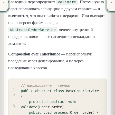
validate
‹
›
наследник переопределяет
. Потом нужно
переиспользовать валидацию в другом сервисе — и
выясняется, что она прибита к иерархии. Или выходит
новая версия фреймворка, и
AbstractOrderService
меняет внутренний
порядок вызовов — все наследники неожиданно
ломаются.
Composition over Inheritance
— переиспользуй
поведение через делегирование, а не через
наследование классов.
COPY
// наследование — хрупко
public
abstract
class
BaseOrderService
{
protected
abstract
void
validate
(
Order
 order
)
;
public
void
process
(
Order
 order
)
{