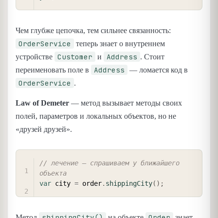
Чем глубже цепочка, тем сильнее связанность:
OrderService
теперь знает о внутреннем
Customer
Address
устройстве
и
. Стоит
Address
переименовать поле в
— ломается код в
OrderService
.
Law of Demeter
— метод вызывает методы своих
полей, параметров и локальных объектов, но не
«друзей друзей».
COPY
// лечение — спрашиваем у ближайшего 
объекта
var
 city 
=
 order
.
shippingCity
(
)
;
shippingCity()
Order
Метод
на объекте
знает