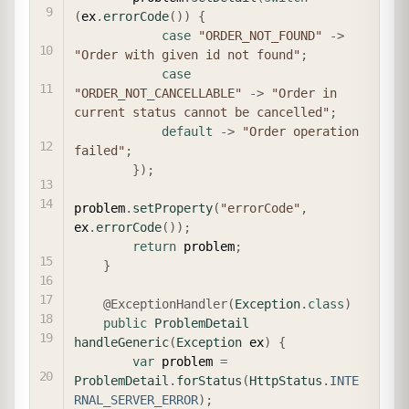
(
ex
.
errorCode
(
)
)
{
case
"ORDER_NOT_FOUND"
->
"Order with given id not found"
;
case
"ORDER_NOT_CANCELLABLE"
->
"Order in 
current status cannot be cancelled"
;
default
->
"Order operation 
failed"
;
}
)
;
problem
.
setProperty
(
"errorCode"
,
ex
.
errorCode
(
)
)
;
return
 problem
;
}
@ExceptionHandler
(
Exception
.
class
)
public
ProblemDetail
handleGeneric
(
Exception
 ex
)
{
var
 problem 
=
ProblemDetail
.
forStatus
(
HttpStatus
.
INTE
RNAL_SERVER_ERROR
)
;