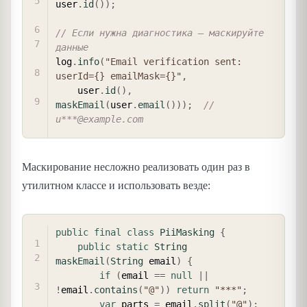
user
.
id
(
)
)
;
// Если нужна диагностика — маскируйте 
данные
log
.
info
(
"Email verification sent: 
userId={} emailMask={}"
,
    user
.
id
(
)
,
maskEmail
(
user
.
email
(
)
)
)
;
// 
u***@example.com
Маскирование несложно реализовать один раз в
утилитном классе и использовать везде:
COPY
public
final
class
PiiMasking
{
public
static
String
maskEmail
(
String
 email
)
{
if
(
email 
==
null
||
!
email
.
contains
(
"@"
)
)
return
"***"
;
var
 parts 
=
 email
.
split
(
"@"
)
;