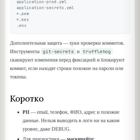
application-prod.yml

application-secrets.yml

*.pem

*.key

Дополнительная защита — хуки проверки коммитов.
git-secrets
trufflehog
Инструменты
и
сканируют изменения перед фиксацией и блокируют
коммит, если находят строки похожие на пароли или
токены.
Коротко
PII
— email, телефон, ФИО, адрес и похожие
данные. Нельзя выводить в логи ни на каком
уровне, даже DEBUG.
Для диагностики —
маскируйте
: