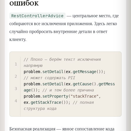
ошибок
RestControllerAdvice
— центральное место, где
собираются все исключения приложения. Здесь легко
случайно пробросить внутренние детали в ответ
клиенту.
COPY
// Плохо — берём текст исключения 
напрямую
problem
.
setDetail
(
ex
.
getMessage
(
)
)
;
// может содержать PII
problem
.
setDetail
(
ex
.
getCause
(
)
.
getMess
age
(
)
)
;
// и тем более причина
problem
.
setProperty
(
"stackTrace"
,
ex
.
getStackTrace
(
)
)
;
// полная 
структура кода
Безопасная реализация — явное сопоставление кода