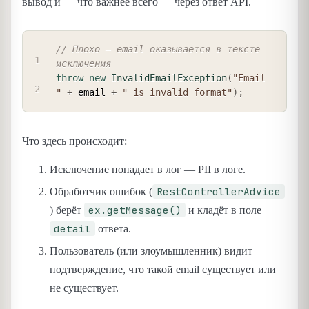
вывод и — что важнее всего — через ответ API.
COPY
// Плохо — email оказывается в тексте 
исключения
throw
new
InvalidEmailException
(
"Email 
"
+
 email 
+
" is invalid format"
)
;
Что здесь происходит:
Исключение попадает в лог — PII в логе.
RestControllerAdvice
Обработчик ошибок (
ex.getMessage()
) берёт
и кладёт в поле
detail
ответа.
Пользователь (или злоумышленник) видит
подтверждение, что такой email существует или
не существует.