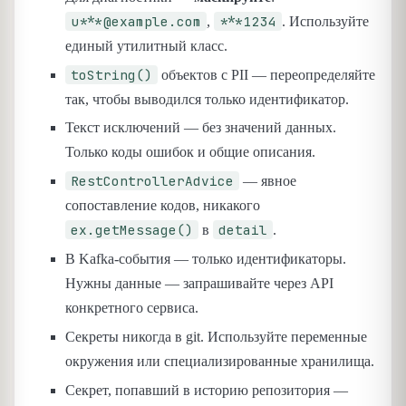
u***@example.com
***1234
,
. Используйте
единый утилитный класс.
toString()
объектов с PII — переопределяйте
так, чтобы выводился только идентификатор.
Текст исключений — без значений данных.
Только коды ошибок и общие описания.
RestControllerAdvice
— явное
сопоставление кодов, никакого
ex.getMessage()
detail
в
.
В Kafka-события — только идентификаторы.
Нужны данные — запрашивайте через API
конкретного сервиса.
Секреты никогда в git. Используйте переменные
окружения или специализированные хранилища.
Секрет, попавший в историю репозитория —