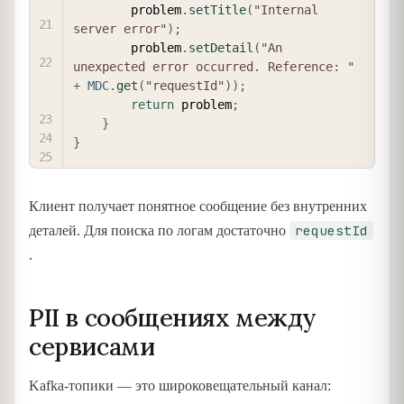
        problem
.
setTitle
(
"Internal 
server error"
)
;
        problem
.
setDetail
(
"An 
unexpected error occurred. Reference: "
+
MDC
.
get
(
"requestId"
)
)
;
return
 problem
;
}
}
Клиент получает понятное сообщение без внутренних
requestId
деталей. Для поиска по логам достаточно
.
PII в сообщениях между
сервисами
Kafka-топики — это широковещательный канал: