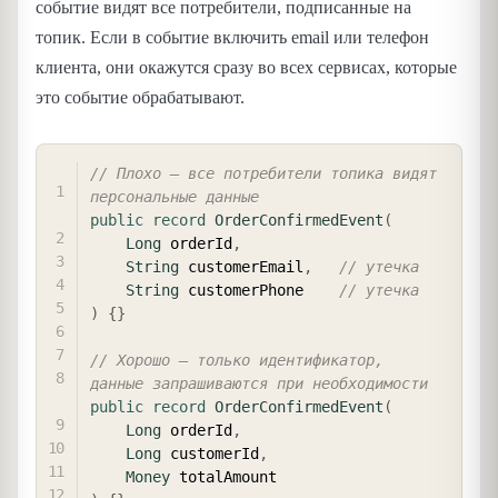
событие видят все потребители, подписанные на
топик. Если в событие включить email или телефон
клиента, они окажутся сразу во всех сервисах, которые
это событие обрабатывают.
COPY
// Плохо — все потребители топика видят 
персональные данные
public
record
OrderConfirmedEvent
(
Long
 orderId
,
String
 customerEmail
,
// утечка
String
 customerPhone    
// утечка
)
{
}
// Хорошо — только идентификатор, 
данные запрашиваются при необходимости
public
record
OrderConfirmedEvent
(
Long
 orderId
,
Long
 customerId
,
Money