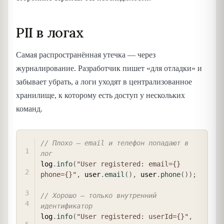
PII в логах
Самая распространённая утечка — через
журналирование. Разработчик пишет «для отладки» и
забывает убрать, а логи уходят в централизованное
хранилище, к которому есть доступ у нескольких
команд.
COPY
// Плохо — email и телефон попадают в 
лог
log
.
info
(
"User registered: email={} 
phone={}"
,
 user
.
email
(
)
,
 user
.
phone
(
)
)
;
// Хорошо — только внутренний 
идентификатор
log
.
info
(
"User registered: userId={}"
,