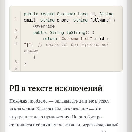
COPY
public
record
Customer
(
Long
 id
,
String
email
,
String
 phone
,
String
 fullName
)
{
@Override
public
String
toString
(
)
{
return
"Customer[id="
+
 id 
+
"]"
;
// только id, без персональных 
данных
}
}
PII в тексте исключений
Похожая проблема — вкладывать данные в текст
исключения. Казалось бы, исключение — это
внутреннее дело приложения. Но оно быстро
становится публичным: через логи, через отладочный