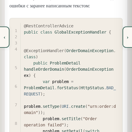
ошибки с заранее написанным текстом:
COPY
@RestControllerAdvice
public
class
GlobalExceptionHandler
{
‹
›
@ExceptionHandler
(
OrderDomainException
.
class
)
public
ProblemDetail
handleOrderDomain
(
OrderDomainException
ex
)
{
var
 problem 
=
ProblemDetail
.
forStatus
(
HttpStatus
.
BAD_
REQUEST
)
;
problem
.
setType
(
URI
.
create
(
"urn:order:d
omain"
)
)
;
        problem
.
setTitle
(
"Order 
operation failed"
)
;
        problem
.
setDetail
(
switch