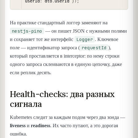
userId
:
 dto
.
userId 
}
)
;
На практике стандартный логгер заменяют на
nestjs-pino
— он пишет JSON с нужными полями
Logger
и сохраняет тот же интерфейс
. Ключевое
requestId
поле — идентификатор запроса (
),
который проставляется в interceptor: по нему строки
одного запроса склеиваются в единую цепочку, даже
если реплик десять.
Health-checks: два разных
сигнала
Kubernetes следит за каждым подом через два зонда —
liveness
и
readiness
. Их часто путают, а это дорогая
ошибка.