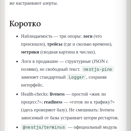
же настраивают алерты.
Коротко
Наблюдаемость — три опоры:
логи
(что
произошло),
трейсы
(где и сколько времени),
метрики
(сводная картина в числах).
Логи в продакшне — структурные (JSON с
nestjs-pino
полями), не свободный текст.
Logger
заменяет стандартный
, сохраняя
интерфейс.
Health-checks:
liveness
— простой «жив ли
процесс?»;
readiness
— «готов ли к трафику?»
(здесь проверяют базу). Не смешивать: liveness
зависимый от базы устраивает шторм рестартов.
@nestjs/terminus
— официальный модуль