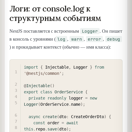
Логи: от console.log к
структурным событиям
Logger
NestJS поставляется с встроенным
. Он пишет
log
warn
error
debug
в консоль с уровнями (
,
,
,
) и прокидывает контекст (обычно — имя класса):
COPY
import
{
 Injectable
,
 Logger 
}
from
'@nestjs/common'
;
@
Injectable
(
)
export
class
OrderService
{
private
readonly
 logger 
=
new
Logger
(
OrderService
.
name
)
;
async
create
(
dto
:
 CreateOrderDto
)
{
const
 order 
=
await
this
.
repo
.
save
(
dto
)
;