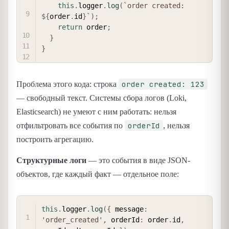
this
.
logger
.
log
(
`
order created: 
${
order
.
id
}
`
)
;
return
 order
;
}
}
order created: 123
Проблема этого кода: строка
— свободный текст. Системы сбора логов (Loki,
Elasticsearch) не умеют с ним работать: нельзя
orderId
отфильтровать все события по
, нельзя
построить агрегацию.
Структурные логи
— это события в виде JSON-
объектов, где каждый факт — отдельное поле:
COPY
this
.
logger
.
log
(
{
 message
:
'order_created'
,
 orderId
:
 order
.
id
,