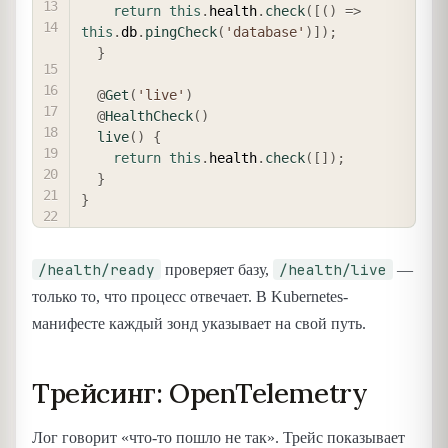
return
this
.
health
.
check
(
[
(
)
=>
this
.
db
.
pingCheck
(
'database'
)
]
)
;
}
@
Get
(
'live'
)
@
HealthCheck
(
)
live
(
)
{
return
this
.
health
.
check
(
[
]
)
;
}
}
/health/ready
/health/live
проверяет базу,
—
только то, что процесс отвечает. В Kubernetes-
манифесте каждый зонд указывает на свой путь.
Трейсинг: OpenTelemetry
Лог говорит «что-то пошло не так». Трейс показывает