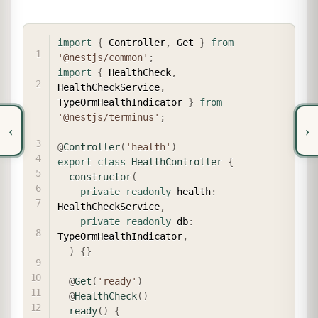
COPY
import
{
 Controller
,
 Get 
}
from
'@nestjs/common'
;
import
{
 HealthCheck
,
HealthCheckService
,
TypeOrmHealthIndicator 
}
from
'@nestjs/terminus'
;
‹
›
@
Controller
(
'health'
)
export
class
HealthController
{
constructor
(
private
readonly
 health
:
HealthCheckService
,
private
readonly
 db
:
TypeOrmHealthIndicator
,
)
{
}
@
Get
(
'ready'
)
@
HealthCheck
(
)
ready
(
)
{