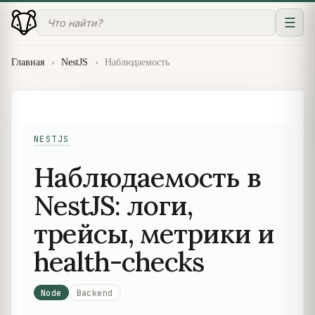
☰
Главная
›
NestJS
›
Наблюдаемость
NESTJS
Наблюдаемость в
NestJS: логи,
трейсы, метрики и
health-checks
Node
Backend