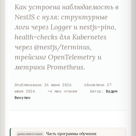
Как устроена наблюдаемость в
NestJS с нуля: структурные
логи через Logger и nestjs-pino,
health-checks для Kubernetes
через @nestjs/terminus,
трейсинг OpenTelemetry и
метрики Prometheus.
Опубликовано
24 июня 2026
·
обновлено
27
июня 2026
·
~
4
мин чтения
·
Автор
:
Вадим
Викулин
Часть программы обучения:
дополнительно