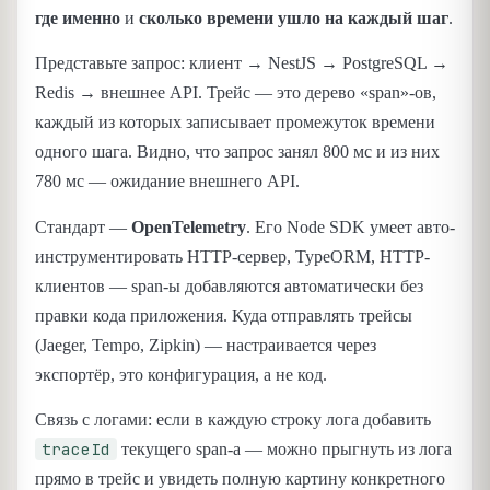
где именно
и
сколько времени ушло на каждый шаг
.
Представьте запрос: клиент → NestJS → PostgreSQL →
Redis → внешнее API. Трейс — это дерево «span»-ов,
каждый из которых записывает промежуток времени
одного шага. Видно, что запрос занял 800 мс и из них
780 мс — ожидание внешнего API.
Стандарт —
OpenTelemetry
. Его Node SDK умеет авто-
инструментировать HTTP-сервер, TypeORM, HTTP-
клиентов — span-ы добавляются автоматически без
правки кода приложения. Куда отправлять трейсы
(Jaeger, Tempo, Zipkin) — настраивается через
экспортёр, это конфигурация, а не код.
Связь с логами: если в каждую строку лога добавить
traceId
текущего span-а — можно прыгнуть из лога
прямо в трейс и увидеть полную картину конкретного