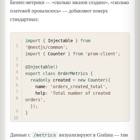
Бизнес-метрики — «сколько заказов создано», «сколько
платежей провалилось» — добавляют поверх
стандартных:
COPY
import
{
 Injectable 
}
from
'@nestjs/common'
;
import
{
 Counter 
}
from
'prom-client'
;
@
Injectable
(
)
export
class
OrderMetrics
{
readonly
 created 
=
new
Counter
(
{
    name
:
'orders_created_total'
,
    help
:
'Total number of created 
orders'
,
}
)
;
}
/metrics
Данные с
визуализируют в Grafana — там