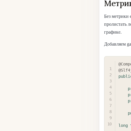
Метрик
Без метрики 
пролистать л
графике.
Добавляем ga
@Comp
@Slf4
publi
p
p
p
p
long
 