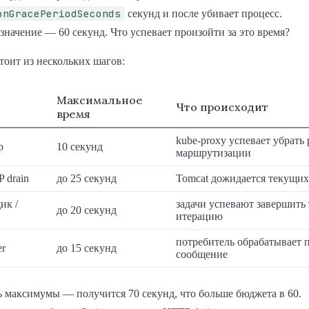
onGracePeriodSeconds
секунд и после убивает процесс.
значение — 60 секунд. Что успевает произойти за это время?
тоит из нескольких шагов:
Максимальное
Что происходит
время
kube-proxy успевает убрать 
p
10 секунд
маршрутизации
 drain
до 25 секунд
Tomcat дожидается текущих
ик /
задачи успевают завершить
до 20 секунд
итерацию
потребитель обрабатывает 
er
до 15 секунд
сообщение
 максимумы — получится 70 секунд, что больше бюджета в 60.