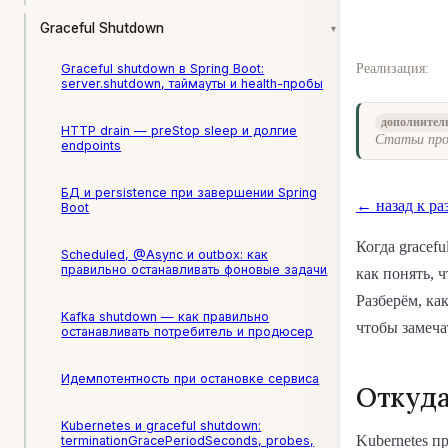
Graceful Shutdown
▾
Graceful shutdown в Spring Boot:
Реализация:
server.shutdown, таймауты и health-пробы
дополнител
HTTP drain — preStop sleep и долгие
Статьи про
endpoints
БД и persistence при завершении Spring
← назад к ра
Boot
Когда gracef
Scheduled, @Async и outbox: как
правильно останавливать фоновые задачи
как понять, 
Разберём, ка
Kafka shutdown — как правильно
чтобы замеча
останавливать потребитель и продюсер
Идемпотентность при остановке сервиса
Откуда
Kubernetes и graceful shutdown:
Kubernetes п
terminationGracePeriodSeconds, probes,