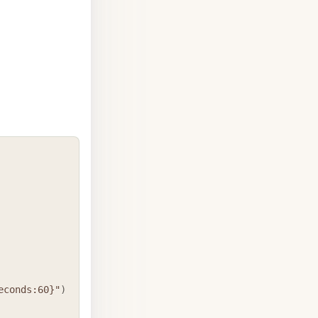
COPY
econds:60}"
)