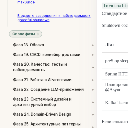
maxSurge
terminati
Стандартное 
Бюджеты завершения и наблюдаемость
graceful shutdown
Shutdown сос
Опрос фазы →
Шаг
Фаза 18. Облака
▾
Фаза 19. CI/CD: конвейер доставки
▾
preStop slee
Фаза 20. Качество: тесты и
▾
наблюдаемость
Spring HTTP
Фаза 21. Работа с AI-агентами
▾
Планировщ
@Async
Фаза 22. Создание LLM-приложений
▾
Фаза 23. Системный дизайн и
Kafka listen
▾
архитектурный выбор
Фаза 24. Domain-Driven Design
▾
Если сложить
Фаза 25. Архитектурные паттерны
▾