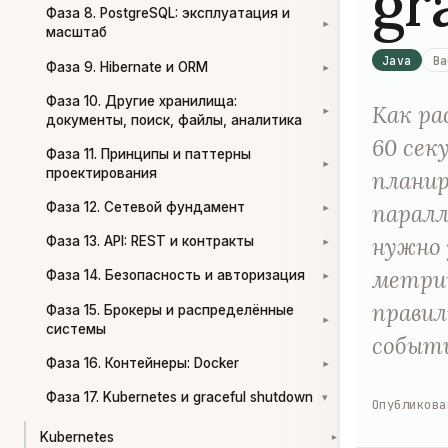
gr
Фаза 8. PostgreSQL: эксплуатация и
▾
масштаб
Java
Ba
Фаза 9. Hibernate и ORM
▾
Фаза 10. Другие хранилища:
Как ра
▾
документы, поиск, файлы, аналитика
60 сек
Фаза 11. Принципы и паттерны
▾
проектирования
планир
паралл
Фаза 12. Сетевой фундамент
▾
нужно 
Фаза 13. API: REST и контракты
▾
метрик
Фаза 14. Безопасность и авторизация
▾
правил
Фаза 15. Брокеры и распределённые
▾
системы
событи
Фаза 16. Контейнеры: Docker
▾
Фаза 17. Kubernetes и graceful shutdown
▾
Опубликова
Kubernetes
▾