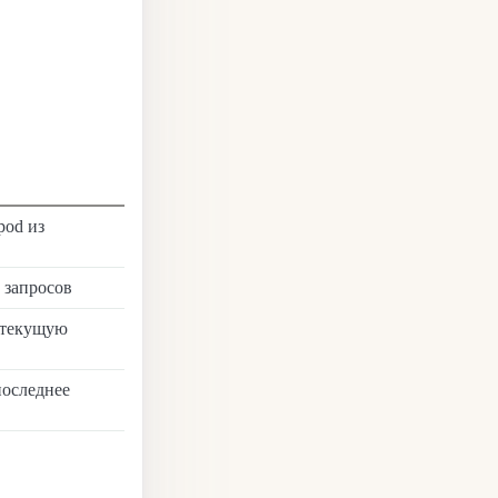
pod из
 запросов
 текущую
последнее