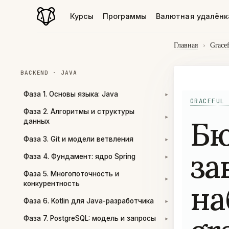
Курсы
Программы
Валютная удалёнк
Главная
›
Grace
BACKEND · JAVA
Фаза 1. Основы языка: Java
▾
GRACEFUL 
Фаза 2. Алгоритмы и структуры
Б
▾
данных
Фаза 3. Git и модели ветвления
▾
за
Фаза 4. Фундамент: ядро Spring
▾
Фаза 5. Многопоточность и
▾
на
конкурентность
Фаза 6. Kotlin для Java-разработчика
▾
Фаза 7. PostgreSQL: модель и запросы
▾