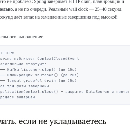
это не проблема: Spring завершает HTTP drain, планировщик и
лельно
, а не по очереди. Реальный wall clock — 25–40 секунд.
секунд даёт запас на замедленные завершения под высокой
лельного выполнения:
IGTERM

pring публикует ContextClosedEvent

араллельно стартуют:

се три фазы завершены

pplicationContext.close() — закрытие DataSource и прочег
лать, если не укладываетесь