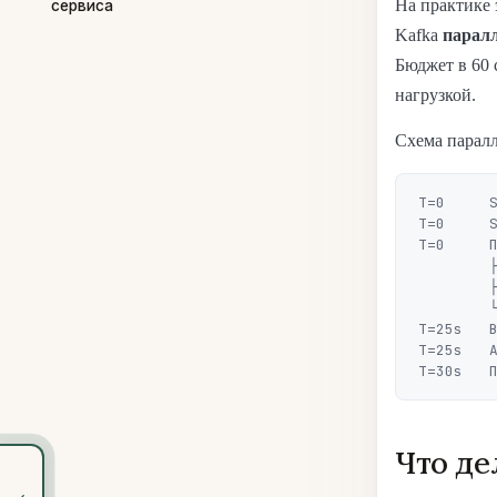
На практике 
сервиса
Kafka
парал
Бюджет в 60 
нагрузкой.
Схема парал
T=0     S
T=0     S
T=0     П
        ├── Kafka listener.stop() (до 15s)

        ├── Планировщик shutdown() (до 20s)

        └── Tomcat graceful drain (до 25s)

T=25s   В
T=25s   A
Что де
‹