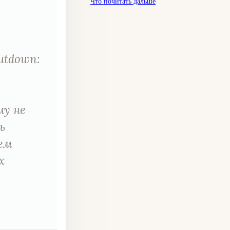
Что почитать дальше
utdown:
му не
ь
ем
х