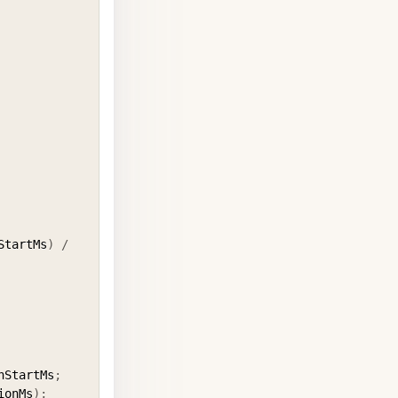
StartMs
)
/
nStartMs
;
ionMs
)
;