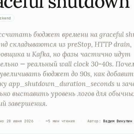
aceful shutdown
ckend
ссчитать бюджет времени на graceful sh
унд складываются из preStop, HTTP drain,
овщика и Kafka, но фазы частично идут
ельно — реальный wall clock 30-40s. Поче
увеличивать бюджет до 90s, как добавит
у app_shutdown_duration_seconds и зач
ьно выставить уровень логов для обычны
й завершения.
но
28 июня 2026
·
~
5
мин чтения
·
Автор
:
Вадим Викулин