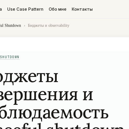
а
Use Case Pattern
Обо мне
Контакты
ful Shutdown
›
Бюджеты и observability
SHUTDOWN
юджеты
вершения и
блюдаемость