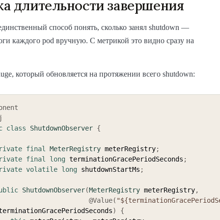
а длительности завершения
единственный способ понять, сколько занял shutdown —
оги каждого pod вручную. С метрикой это видно сразу на
uge, который обновляется на протяжении всего shutdown:
onent
j
c
class
ShutdownObserver
{
rivate
final
MeterRegistry
 meterRegistry
;
rivate
final
long
 terminationGracePeriodSeconds
;
rivate
volatile
long
 shutdownStartMs
;
ublic
ShutdownObserver
(
MeterRegistry
 meterRegistry
,
@Value
(
"${terminationGracePeriodS
terminationGracePeriodSeconds
)
{