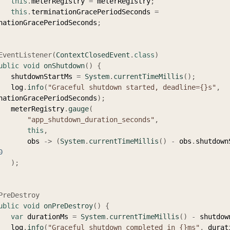
this
.
meterRegistry 
=
 meterRegistry
;
this
.
terminationGracePeriodSeconds 
=
nationGracePeriodSeconds
;
EventListener
(
ContextClosedEvent
.
class
)
ublic
void
onShutdown
(
)
{
        shutdownStartMs 
=
System
.
currentTimeMillis
(
)
;
        log
.
info
(
"Graceful shutdown started, deadline={}s"
,
nationGracePeriodSeconds
)
;
        meterRegistry
.
gauge
(
"app_shutdown_duration_seconds"
,
this
,
            obs 
->
(
System
.
currentTimeMillis
(
)
-
 obs
.
shutdown
0
)
;
PreDestroy
ublic
void
onPreDestroy
(
)
{
var
 durationMs 
=
System
.
currentTimeMillis
(
)
-
 shutdow
        log
.
info
(
"Graceful shutdown completed in {}ms"
,
 durat