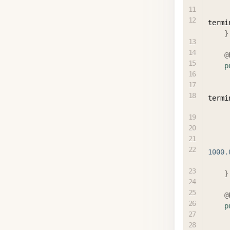
termi
}
@
p
termi
1000.
}
@
p