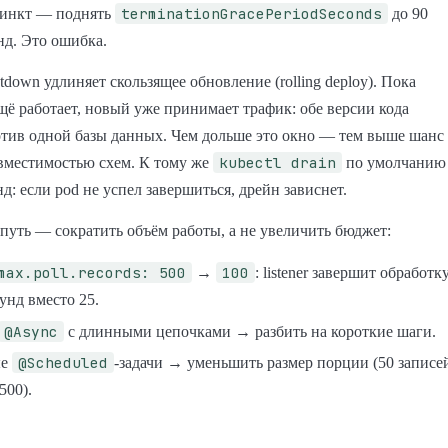
terminationGracePeriodSeconds
инкт — поднять
до 90
нд. Это ошибка.
down удлиняет скользящее обновление (rolling deploy). Пока
щё работает, новый уже принимает трафик: обе версии кода
тив одной базы данных. Чем дольше это окно — тем выше шанс
kubectl drain
вместимостью схем. К тому же
по умолчанию
нд: если pod не успел завершиться, дрейн зависнет.
уть — сократить объём работы, а не увеличить бюджет:
max.poll.records: 500
100
→
: listener завершит обработк
кунд вместо 25.
@Async
с длинными цепочками → разбить на короткие шаги.
@Scheduled
ые
-задачи → уменьшить размер порции (50 записе
500).