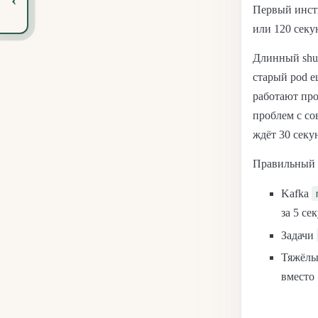
Первый инст
или 120 секу
Длинный shut
старый pod е
работают про
проблем с со
ждёт 30 секу
Правильный п
Kafka
за 5 се
Задачи
Тяжёл
вместо 