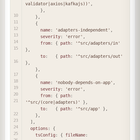
validator|axios|kafkajs))'
,
}
,
}
,
{
name
:
'adapters-independent'
,
severity
:
'error'
,
from
:
{
path
:
'^src/adapters/in'
}
,
to
:
{
path
:
'^src/adapters/out'
}
,
}
,
{
name
:
'nobody-depends-on-app'
,
severity
:
'error'
,
from
:
{
path
:
'^src/(core|adapters)'
}
,
to
:
{
path
:
'^src/app'
}
,
}
,
]
,
options
:
{
tsConfig
:
{
fileName
: