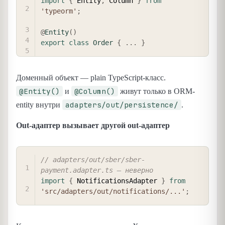
import
{
 Entity
,
 Column 
}
from
'typeorm'
;
@
Entity
(
)
export
class
Order
{
...
}
Доменный объект — plain TypeScript-класс.
@Entity()
@Column()
и
живут только в ORM-
adapters/out/persistence/
entity внутри
.
Out-адаптер вызывает другой out-адаптер
COPY
// adapters/out/sber/sber-
payment.adapter.ts — неверно
import
{
 NotificationsAdapter 
}
from
'src/adapters/out/notifications/...'
;