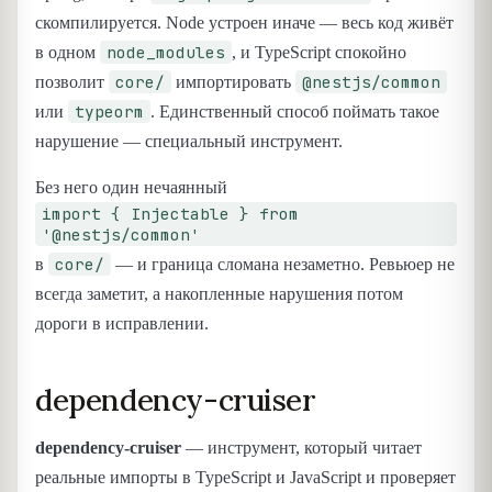
скомпилируется. Node устроен иначе — весь код живёт
node_modules
в одном
, и TypeScript спокойно
core/
@nestjs/common
позволит
импортировать
typeorm
или
. Единственный способ поймать такое
нарушение — специальный инструмент.
Без него один нечаянный
import { Injectable } from
'@nestjs/common'
core/
в
— и граница сломана незаметно. Ревьюер не
всегда заметит, а накопленные нарушения потом
дороги в исправлении.
dependency-cruiser
dependency-cruiser
— инструмент, который читает
реальные импорты в TypeScript и JavaScript и проверяет