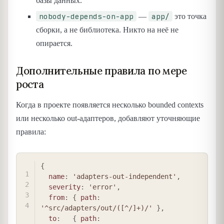
базы данных.
nobody-depends-on-app
app/
—
это точка
сборки, а не библиотека. Никто на неё не
опирается.
Дополнительные правила по мере
роста
Когда в проекте появляется несколько bounded contexts
или несколько out-адаптеров, добавляют уточняющие
правила:
COPY
{
name
:
'adapters-out-independent'
,
severity
:
'error'
,
from
:
{
path
:
'^src/adapters/out/([^/]+)/'
}
,
to
:
{
path
: