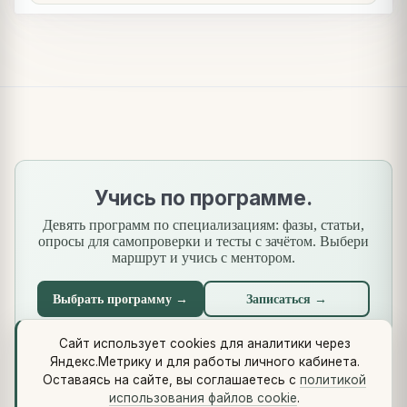
Учись по программе.
Девять программ по специализациям: фазы, статьи,
опросы для самопроверки и тесты с зачётом. Выбери
маршрут и учись с ментором.
Выбрать программу →
Записаться →
Сайт использует cookies для аналитики через
Яндекс.Метрику и для работы личного кабинета.
Что нового
·
Стандарты
·
Сквозной кейс
·
Библиотеки
·
Оставаясь на сайте, вы соглашаетесь с
политикой
Методология (Use Case Pattern)
использования файлов cookie
.