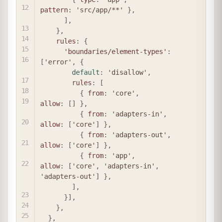
pattern
:
'src/app/**'
}
,
]
,
}
,
rules
:
{
'boundaries/element-types'
:
[
'error'
,
{
default
:
'disallow'
,
rules
:
[
{
from
:
'core'
,
allow
:
[
]
}
,
{
from
:
'adapters-in'
,
allow
:
[
'core'
]
}
,
{
from
:
'adapters-out'
,
allow
:
[
'core'
]
}
,
{
from
:
'app'
,
allow
:
[
'core'
,
'adapters-in'
,
'adapters-out'
]
}
,
]
,
}
]
,
}
,
}
,