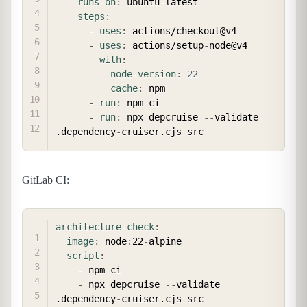
runs-on
:
 ubuntu
-
latest

steps
:
-
uses
:
 actions/checkout@v4

-
uses
:
 actions/setup
-
node@v4

with
:
node-version
:
22
cache
:
 npm

-
run
:
 npm ci

-
run
:
 npx depcruise 
-
-
validate 
.dependency
-
GitLab CI:
COPY
architecture-check
:
image
:
 node
:
22
-
alpine

script
:
-
 npm ci

-
 npx depcruise 
-
-
validate 
.dependency
-
cruiser.cjs src
