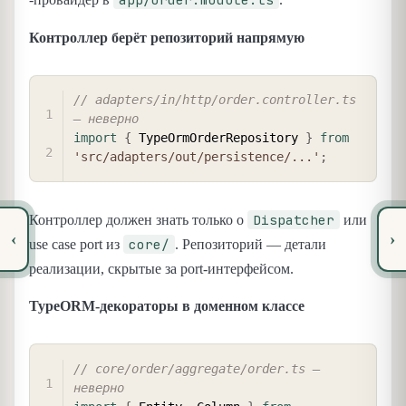
Контроллер берёт репозиторий напрямую
COPY
// adapters/in/http/order.controller.ts 
— неверно
import
{
 TypeOrmOrderRepository 
}
from
'src/adapters/out/persistence/...'
;
Dispatcher
Контроллер должен знать только о
или
‹
›
core/
use case port из
. Репозиторий — детали
реализации, скрытые за port-интерфейсом.
TypeORM-декораторы в доменном классе
COPY
// core/order/aggregate/order.ts — 
неверно