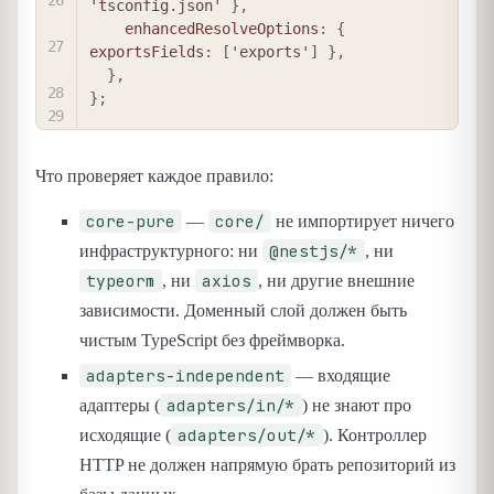
'tsconfig.json'
}
,
enhancedResolveOptions
:
{
exportsFields
:
[
'exports'
]
}
,
}
,
}
;
Что проверяет каждое правило:
core-pure
core/
—
не импортирует ничего
@nestjs/*
инфраструктурного: ни
, ни
typeorm
axios
, ни
, ни другие внешние
зависимости. Доменный слой должен быть
чистым TypeScript без фреймворка.
adapters-independent
— входящие
adapters/in/*
адаптеры (
) не знают про
adapters/out/*
исходящие (
). Контроллер
HTTP не должен напрямую брать репозиторий из