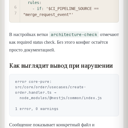
rules
:
-
if
:
'$CI_PIPELINE_SOURCE == 
"merge_request_event"'
architecture-check
В настройках ветки
отмечают
как required status check. Без этого конфиг остаётся
просто документацией.
Как выглядит вывод при нарушении
error core-pure: 
src/core/order/usecases/create-
order.handler.ts →

  node_modules/@nestjs/common/index.js

Сообщение показывает конкретный файл и