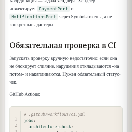
Координация — задача хендлера. Хендлер
PaymentPort
инжектирует
и
NotificationsPort
через Symbol-токены, а не
конкретные адаптеры.
Обязательная проверка в CI
Запускать проверку вручную недостаточно: если она
не блокирует слияние, нарушения откладываются «на
потом» и накапливаются. Нужен обязательный статус-
чек.
GitHub Actions:
COPY
# .github/workflows/ci.yml
jobs
:
architecture-check
: