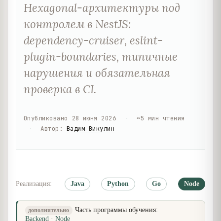
Hexagonal-архитектуры под
контролем в NestJS:
dependency-cruiser, eslint-
plugin-boundaries, типичные
нарушения и обязательная
проверка в CI.
Опубликовано
28 июня 2026
·
~
5
мин чтения
·
Автор
:
Вадим Викулин
Реализация:
Java
Python
Go
Node
Часть программы обучения:
дополнительно
Backend · Node