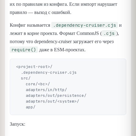
их по правилам из конфига. Если импорт нарушает
правило — выход с ошибкой.
.dependency-cruiser.cjs
Конфиг называется
и
.cjs
лежит в корне проекта. Формат CommonJS (
),
потому что dependency-cruiser загружает его через
require()
даже в ESM-проектах.
<project-root>/

  .dependency-cruiser.cjs

  src/

    core/<bc>/

    adapters/in/http/

    adapters/out/persistence/

    adapters/out/<system>/

Запуск: