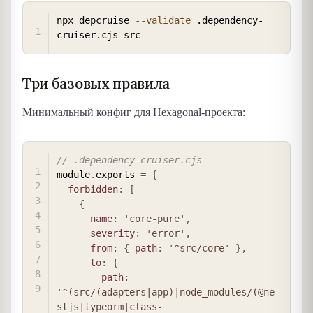
COPY
npx depcruise 
--validate
 .dependency-
Три базовых правила
Минимальный конфиг для Hexagonal-проекта:
COPY
// .dependency-cruiser.cjs
module
.
exports 
=
{
forbidden
:
[
{
name
:
'core-pure'
,
severity
:
'error'
,
from
:
{
path
:
'^src/core'
}
,
to
:
{
path
:
'^(src/(adapters|app)|node_modules/(@ne
stjs|typeorm|class-