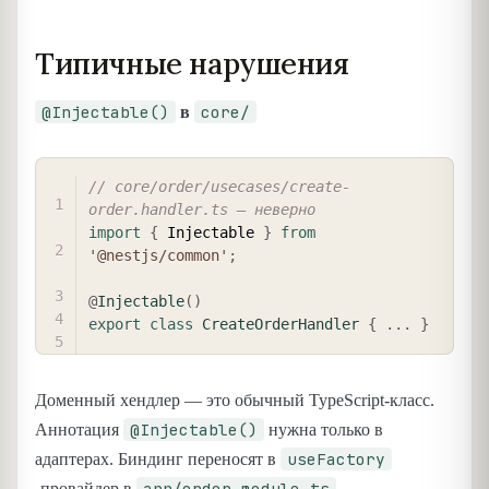
Типичные нарушения
@Injectable()
core/
в
COPY
// core/order/usecases/create-
order.handler.ts — неверно
import
{
 Injectable 
}
from
'@nestjs/common'
;
@
Injectable
(
)
export
class
CreateOrderHandler
{
...
}
Доменный хендлер — это обычный TypeScript-класс.
@Injectable()
Аннотация
нужна только в
useFactory
адаптерах. Биндинг переносят в
app/order.module.ts
-провайдер в
.