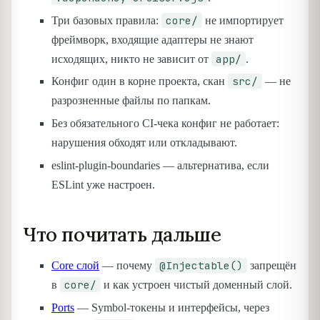
core/
Три базовых правила:
не импортирует
фреймворк, входящие адаптеры не знают
app/
исходящих, никто не зависит от
.
src/
Конфиг один в корне проекта, скан
— не
разрозненные файлы по папкам.
Без обязательного CI-чека конфиг не работает:
нарушения обходят или откладывают.
eslint-plugin-boundaries — альтернатива, если
ESLint уже настроен.
Что почитать дальше
@Injectable()
Core слой
— почему
запрещён
core/
в
и как устроен чистый доменный слой.
Ports
— Symbol-токены и интерфейсы, через