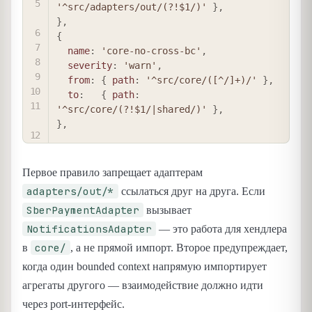
'^src/adapters/out/(?!$1/)'
}
,
}
,
{
name
:
'core-no-cross-bc'
,
severity
:
'warn'
,
from
:
{
path
:
'^src/core/([^/]+)/'
}
,
to
:
{
path
:
'^src/core/(?!$1/|shared/)'
}
,
}
,
Первое правило запрещает адаптерам
adapters/out/*
ссылаться друг на друга. Если
SberPaymentAdapter
вызывает
NotificationsAdapter
— это работа для хендлера
core/
в
, а не прямой импорт. Второе предупреждает,
когда один bounded context напрямую импортирует
агрегаты другого — взаимодействие должно идти
через port-интерфейс.