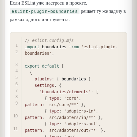
Если ESLint уже настроен в проекте,
eslint-plugin-boundaries
решает ту же задачу в
рамках одного инструмента:
COPY
// eslint.config.mjs
import
 boundaries 
from
'eslint-plugin-
boundaries'
;
export
default
[
{
plugins
:
{
 boundaries 
}
,
settings
:
{
'boundaries/elements'
:
[
{
type
:
'core'
,
pattern
:
'src/core/**'
}
,
{
type
:
'adapters-in'
,
pattern
:
'src/adapters/in/**'
}
,
{
type
:
'adapters-out'
,
pattern
:
'src/adapters/out/**'
}
,
{
type
:
'app'
,