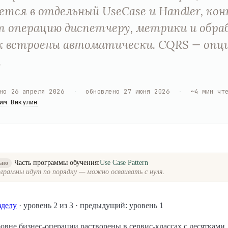
ется в отдельный UseCase и Handler, ко
 операцию диспетчеру, метрики и обра
 встроены автоматически. CQRS — опц
.
но
26 апреля 2026
·
обновлено
27 июня 2026
·
~
4
мин чт
им Викулин
Часть программы обучения:
Use Case Pattern
ьно
граммы идут по порядку — можно осваивать с нуля.
зделу
· уровень 2 из 3 · предыдущий: уровень 1
овне бизнес-операции растворены в сервис-классах с десятками