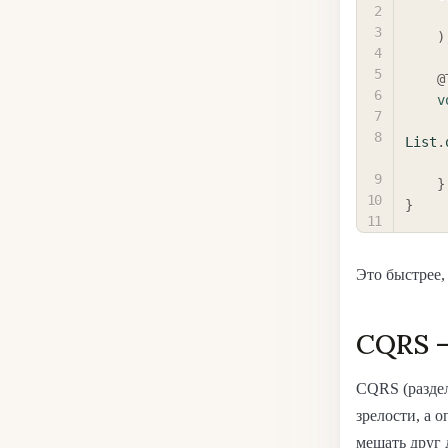
)
@
v
List
.
}
}
Это быстрее,
CQRS —
CQRS (раздел
зрелости, а 
мешать друг 