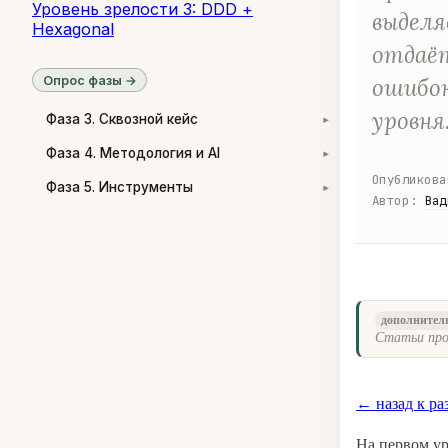
Уровень зрелости 3: DDD +
выделя
Hexagonal
отдаёт
Опрос фазы →
ошибок
уровня
Фаза 3. Сквозной кейс
▾
Фаза 4. Методология и AI
▾
Опубликова
Фаза 5. Инструменты
▾
Автор
:
Вад
дополнител
Статьи про
← назад к ра
На первом ур