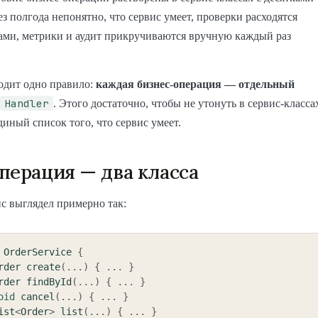
ез полгода непонятно, что сервис умеет, проверки расходятся
ами, метрики и аудит прикручиваются вручную каждый раз
одит одно правило:
каждая бизнес-операция — отдельный
Handler
. Этого достаточно, чтобы не утонуть в сервис-класса
диный список того, что сервис умеет.
перация — два класса
с выглядел примерно так:
OrderService
{
rder
create
(
.
.
.
)
{
.
.
.
}
rder
findById
(
.
.
.
)
{
.
.
.
}
oid
cancel
(
.
.
.
)
{
.
.
.
}
ist
<
Order
>
list
(
.
.
.
)
{
.
.
.
}