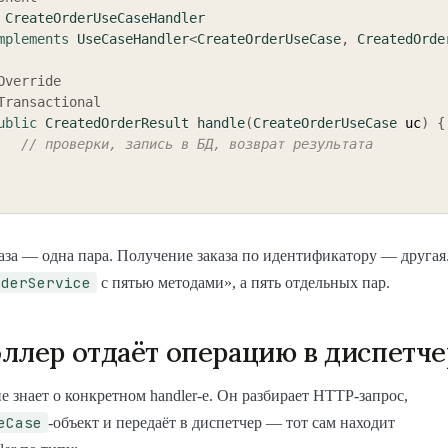
CreateOrderUseCaseHandler
mplements
UseCaseHandler
<
CreateOrderUseCase
,
CreatedOrde
Override
Transactional
ublic
CreatedOrderResult
handle
(
CreateOrderUseCase
 uc
)
{
// проверки, запись в БД, возврат результата
аза — одна пара. Получение заказа по идентификатору — другая
rderService
с пятью методами», а пять отдельных пар.
ллер отдаёт операцию в диспетче
е знает о конкретном handler-е. Он разбирает HTTP-запрос,
eCase
-объект и передаёт в диспетчер — тот сам находит