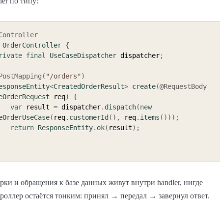
er по типу:
Controller
OrderController
{
rivate
final
UseCaseDispatcher
 dispatcher
;
PostMapping
(
"/orders"
)
esponseEntity
<
CreatedOrderResult
>
create
(
@RequestBody
eOrderRequest
 req
)
{
var
 result 
=
 dispatcher
.
dispatch
(
new
eOrderUseCase
(
req
.
customerId
(
)
,
 req
.
items
(
)
)
)
;
return
ResponseEntity
.
ok
(
result
)
;
рки и обращения к базе данных живут внутри handler, нигде
роллер остаётся тонким: принял → передал → завернул ответ.