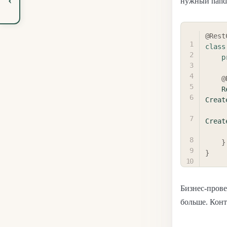
нужный handl
@Rest
class
p
@
R
Creat
Creat
}
}
Бизнес-прове
больше. Конт