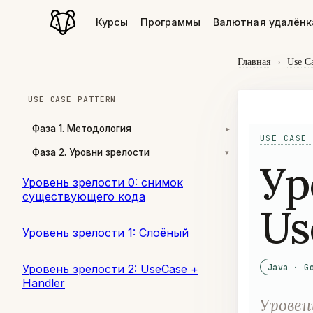
Курсы
Программы
Валютная удалёнк
Главная
›
Use Ca
USE CASE PATTERN
Фаза 1. Методология
▾
USE CASE 
Фаза 2. Уровни зрелости
▾
Ур
Уровень зрелости 0: снимок
существующего кода
Us
Уровень зрелости 1: Слоёный
Уровень зрелости 2: UseCase +
Java · G
Handler
Уровен