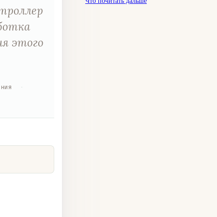
Что почитать дальше
нтроллер
ботка
ия этого
ения
·