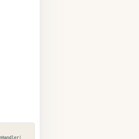
COPY
eHandler
(