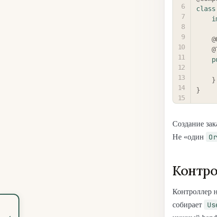
class
i
@
@
p
}
}
Создание зак
O
Не «один
Контро
Контроллер н
Us
собирает
‹