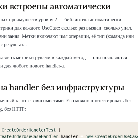
и встроены автоматически
вных преимуществ уровня 2 — библиотека автоматически
трики для каждого UseCase: сколько раз вызван, сколько упал,
ени занял. Метки включают имя операции, её тип (команда или
ус результата.
бавлять метрики руками в каждый метод — они появляются
и для любого нового handler-а.
на handler без инфраструктуры
ычный класс с зависимостями. Его можно протестировать без
g, без HTTP:
CreateOrderHandlerTest
{
reateOrderUseCaseHandler
 handler 
=
new
CreateOrderUseCas