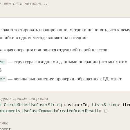
/ ещё пять методов...
сложно тестировать изолированно, метрики не понять, что к чем
 ошибки в одном методе влияют на соседние.
каждая операция становится отдельной парой классов:
se
— структура с входными данными операции (что мы хотим
).
er
— логика выполнения: проверки, обращения к БД, ответ.
одные данные операции
d
CreateOrderUseCase
(
String
 customerId
,
List
<
String
>
 ite
mplements
UseCaseCommand
<
CreatedOrderResult
>
{
}
гика
onent