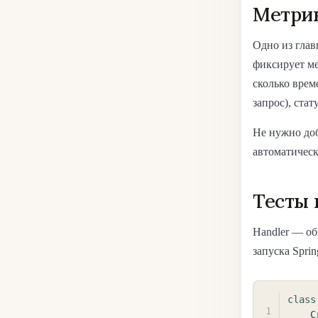
Метрик
Одно из гла
фиксирует ме
сколько врем
запрос), стат
Не нужно до
автоматическ
Тесты 
Handler — об
запуска Sprin
class
C