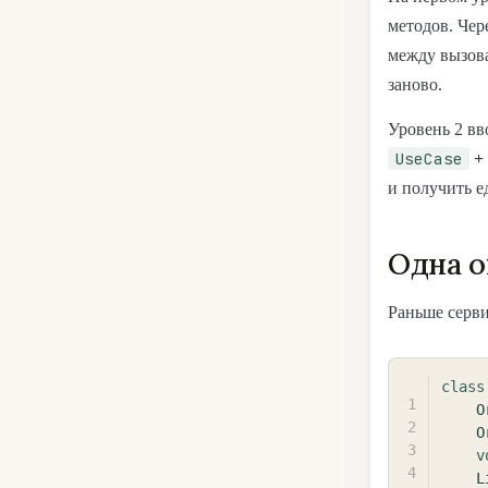
методов. Чер
между вызов
заново.
Уровень 2 вв
UseCase
+
и получить е
Одна о
Раньше серви
class
O
O
v
L