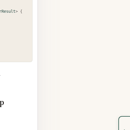
rResult
>
{
.
р
›