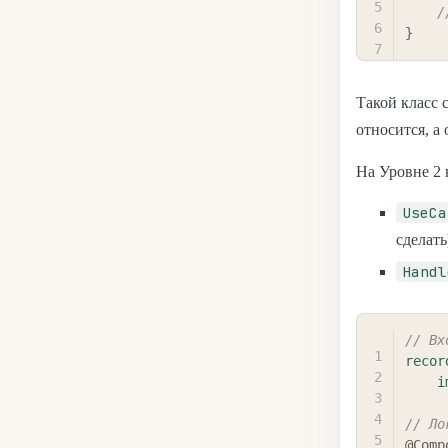
/
}
Такой класс 
относится, а
На Уровне 2 
UseCa
сделать
Handl
// Вх
recor
i
// Ло
@Comp