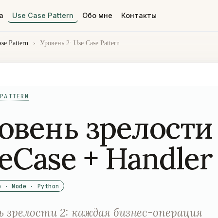
а
Use Case Pattern
Обо мне
Контакты
se Pattern
›
Уровень 2: Use Case Pattern
PATTERN
овень зрелости 
eCase + Handler
o · Node · Python
ь зрелости 2: каждая бизнес-операция