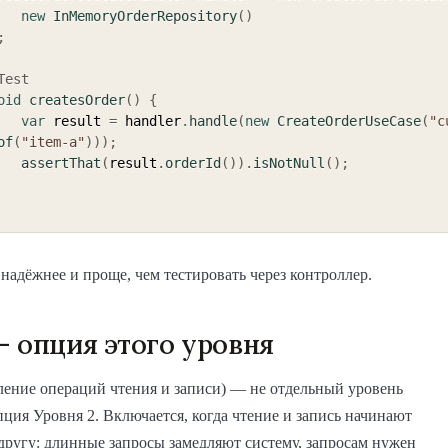
new
InMemoryOrderRepository
(
)
;
Test
oid
createsOrder
(
)
{
var
 result 
=
 handler
.
handle
(
new
CreateOrderUseCase
(
"c
of
(
"item-a"
)
)
)
;
assertThat
(
result
.
orderId
(
)
)
.
isNotNull
(
)
;
 надёжнее и проще, чем тестировать через контроллер.
 опция этого уровня
ение операций чтения и записи) — не отдельный уровень
опция Уровня 2. Включается, когда чтение и запись начинают
другу: длинные запросы замедляют систему, запросам нужен