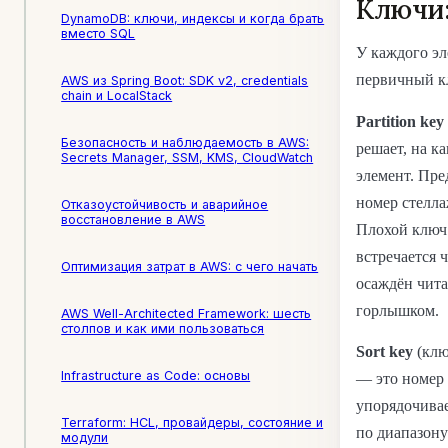
Ключи: 
DynamoDB: ключи, индексы и когда брать
вместо SQL
У каждого эл
первичный кл
AWS из Spring Boot: SDK v2, credentials
chain и LocalStack
Partition key
Безопасность и наблюдаемость в AWS:
решает, на к
Secrets Manager, SSM, KMS, CloudWatch
элемент. Пре
номер стелла
Отказоустойчивость и аварийное
восстановление в AWS
Плохой ключ 
встречается 
Оптимизация затрат в AWS: с чего начать
осаждён чита
горлышком.
AWS Well-Architected Framework: шесть
столпов и как ими пользоваться
Sort key
(клю
Infrastructure as Code: основы
— это номер 
упорядочивае
Terraform: HCL, провайдеры, состояние и
по диапазону:
модули