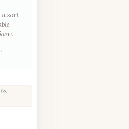
и sort
able
базы.
ия
·
· Go
,