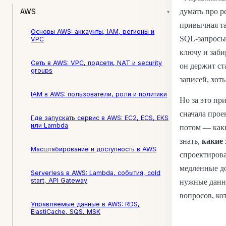
думать про р
AWS
▾
привычная та
Основы AWS: аккаунты, IAM, регионы и
SQL-запросы,
VPC
ключу и заби
Сеть в AWS: VPC, подсети, NAT и security
он держит ст
groups
записей, хот
IAM в AWS: пользователи, роли и политики
Но за это пр
сначала прое
Где запускать сервис в AWS: EC2, ECS, EKS
или Lambda
потом — как
знать,
какие 
Масштабирование и доступность в AWS
спроектиров
медленные до
Serverless в AWS: Lambda, события, cold
start, API Gateway
нужные данны
вопросов, ко
Управляемые данные в AWS: RDS,
ElastiCache, SQS, MSK