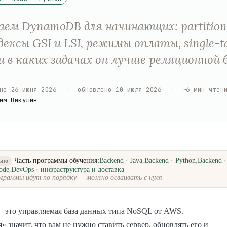
аем DynamoDB для начинающих: partition 
ндексы GSI и LSI, режимы оплаты, single-t
 и в каких задачах он лучше реляционной 
но
26 июня 2026
·
обновлено
10 июля 2026
·
~
6
мин чтен
им Викулин
Часть программы обучения:
Backend · Java
,
Backend · Python
,
Backend 
ьно
ode
,
DevOps · инфраструктура и доставка
граммы идут по порядку — можно осваивать с нуля.
это управляемая база данных типа NoSQL от AWS.
» значит, что вам не нужно ставить сервер, обновлять его и