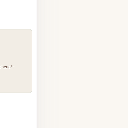
COPY
chema":