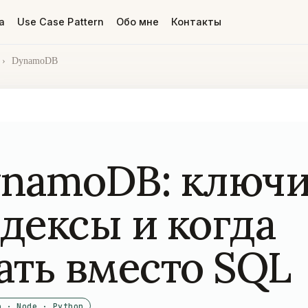
а
Use Case Pattern
Обо мне
Контакты
›
DynamoDB
namoDB: ключи
дексы и когда
ать вместо SQL
o · Node · Python