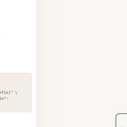
n
COPY
efix)"
\
ix":
›