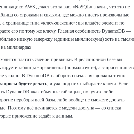
епликацию: AWS делает это за вас. «NoSQL» значит, что это не
блица со строками и связями, где можно писать произвольные
 а хранилище типа «ключ-значение»: вы кладёте элемент по
раете его по тому же ключу. Главная особенность DynamoDB —
абильно низкую задержку (единицы миллисекунд) хоть на тысяч
ь на миллиардах.
иходится платить сменой привычки. В реляционной базе вы
ктируете таблицы «правильно» (нормализуете), а запросы пишет
ие угодно. В DynamoDB наоборот: сначала вы должны точно
запросы будете делать
, и уже под них выбираете ключи. Если
ать DynamoDB «как обычные таблицы», получите либо
рогие переборы всей базы, либо вообще не сможете достать
е. Поэтому всё начинается с модели доступа — со списка
торые приложение задаёт к данным.