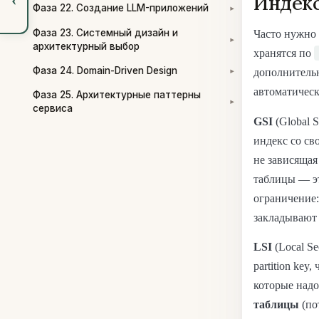
Индекс
Фаза 22. Создание LLM-приложений
▾
Фаза 23. Системный дизайн и
Часто нужно 
▾
архитектурный выбор
хранятся по
Фаза 24. Domain-Driven Design
дополнитель
▾
автоматичес
Фаза 25. Архитектурные паттерны
▾
сервиса
GSI
(Global 
индекс со сво
не зависящая
таблицы — эт
ограничение: 
закладывают 
LSI
(Local S
partition key
которые надо
таблицы
(по