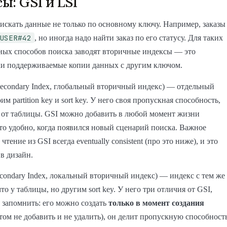
ы: GSI и LSI
искать данные не только по основному ключу. Например, заказы
USER#42
, но иногда надо найти заказ по его статусу. Для таких
ных способов поиска заводят вторичные индексы — это
ки поддерживаемые копии данных с другим ключом.
Secondary Index, глобальный вторичный индекс) — отдельный
им partition key и sort key. У него своя пропускная способность,
 от таблицы. GSI можно добавить в любой момент жизни
о удобно, когда появился новый сценарий поиска. Важное
чтение из GSI всегда eventually consistent (про это ниже), и это
в дизайн.
econdary Index, локальный вторичный индекс) — индекс с тем же
, что у таблицы, но другим sort key. У него три отличия от GSI,
 запомнить: его можно создать
только в момент создания
том не добавить и не удалить), он делит пропускную способност