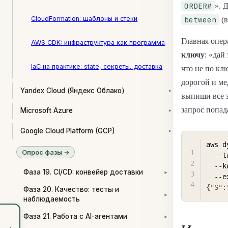
ORDER#
». 
between
CloudFormation: шаблоны и стеки
(в
Главная опе
AWS CDK: инфраструктура как программа
ключу
: «дай
IaC на практике: state, секреты, доставка
что не по клю
дорогой и ме
Yandex Cloud (Яндекс Облако)
▾
выпиши все 
запрос попад
Microsoft Azure
▾
Google Cloud Platform (GCP)
▾
aws d
Опрос фазы →
  -
  -
Фаза 19. CI/CD: конвейер доставки
▾
  -
{"S":
Фаза 20. Качество: тесты и
▾
наблюдаемость
Фаза 21. Работа с AI-агентами
▾
‹