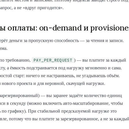
апрос, а не «вдруг пригодится».
 оплаты: on-demand и provisione
ёт деньги за пропускную способность — за чтения и записи.
има.
PAY_PER_REQUEST
по требованию,
) — вы платите за каждый
кту, а ёмкость подстраивается под нагрузку мгновенно и сама.
остой старт: ничего не настраиваешь, не угадываешь объём.
 нового проекта и для неровной, скачущей нагрузки.
зарезервированный) — вы заранее задаёте количество единиц
иси в секунду (можно включить авто-масштабирование, чтобы
 по графику). При стабильной предсказуемой нагрузке это
вле, потому что вы платите за зарезервированное, а не за кажды