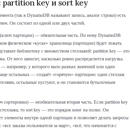
partition key и sort key
емента (так в DynamoDB называют запись, аналог строки) есть
юч. Он состоит из одной или двух частей.
(ключ партиции) — обязательная часть. По нему DynamoDB
аком физическом «куске» хранилища (партиции) будет лежать
дставьте библиотеку с множеством стеллажей: partition key — это
жа. От него зависит, насколько ровно распределится нагрузка.
— например, у которого мало разных значений или один
чаще остальных — создаёт «горячую» партицию: один стеллаж
телями, остальные пустуют, и он становится бутылочным
ч сортировки) — необязательная вторая часть. Если partition key
стеллажа, то sort key — это порядок книг на полке. Он
т элементы внутри одной партиции и позволяет делать запросы
 «все заказы пользователя за март», «всё, что начинается с