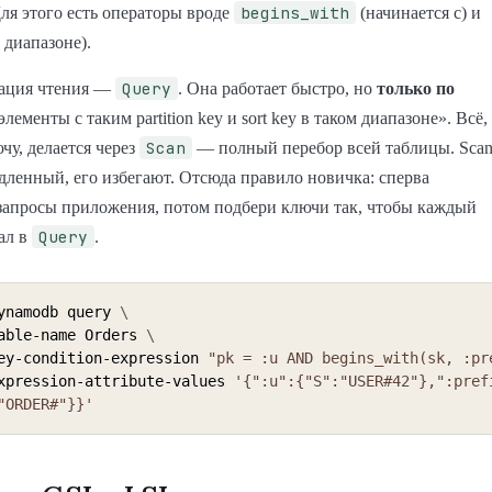
begins_with
Для этого есть операторы вроде
(начинается с) и
 диапазоне).
Query
рация чтения —
. Она работает быстро, но
только по
 элементы с таким partition key и sort key в таком диапазоне». Всё,
Scan
чу, делается через
— полный перебор всей таблицы. Sca
дленный, его избегают. Отсюда правило новичка: сперва
запросы приложения, потом подбери ключи так, чтобы каждый
Query
ал в
.
ynamodb query 
\
-table-name Orders 
\
-key-condition-expression 
"pk = :u AND begins_with(sk, :pr
-expression-attribute-values 
'{":u":{"S":"USER#42"},":pref
"ORDER#"}}'