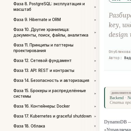
Фаза 8. PostgreSQL: эксплуатация и
▾
масштаб
Разбир
Фаза 9. Hibernate и ORM
▾
key, и
Фаза 10. Другие хранилища:
design
▾
документы, поиск, файлы, аналитика
Фаза 11. Принципы и паттерны
▾
проектирования
Опубликова
Автор
:
Вад
Фаза 12. Сетевой фундамент
▾
Фаза 13. API: REST и контракты
▾
Фаза 14. Безопасность и авторизация
▾
Фаза 15. Брокеры и распределённые
дополнител
▾
системы
Backend · N
Статьи про
Фаза 16. Контейнеры: Docker
▾
Фаза 17. Kubernetes и graceful shutdown
▾
DynamoDB — 
Фаза 18. Облака
▾
«Управляемая