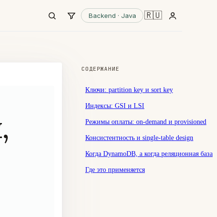
🇷🇺
Backend · Java
СОДЕРЖАНИЕ
Ключи: partition key и sort key
Индексы: GSI и LSI
,
Режимы оплаты: on-demand и provisioned
Консистентность и single-table design
Когда DynamoDB, а когда реляционная база
Где это применяется