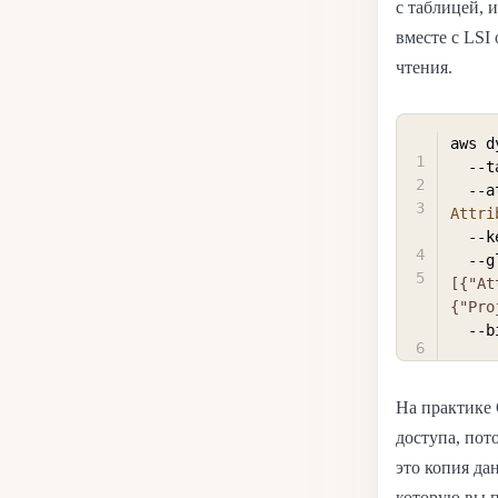
с таблицей, 
вместе с LSI 
чтения.
aws d
  -
  -
Attri
  -
  -
[{"At
{"Pro
На практике
доступа, пот
это копия да
которую вы п