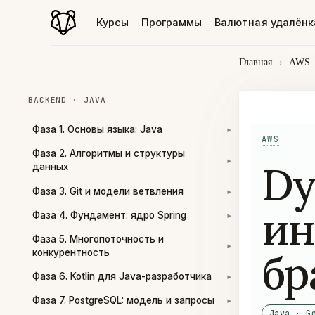
Курсы
Программы
Валютная удалёнк
Главная
›
AWS
BACKEND · JAVA
Фаза 1. Основы языка: Java
▾
AWS
Фаза 2. Алгоритмы и структуры
Dy
▾
данных
Фаза 3. Git и модели ветвления
▾
ин
Фаза 4. Фундамент: ядро Spring
▾
Фаза 5. Многопоточность и
▾
бр
конкурентность
Фаза 6. Kotlin для Java-разработчика
▾
Фаза 7. PostgreSQL: модель и запросы
▾
Java · G