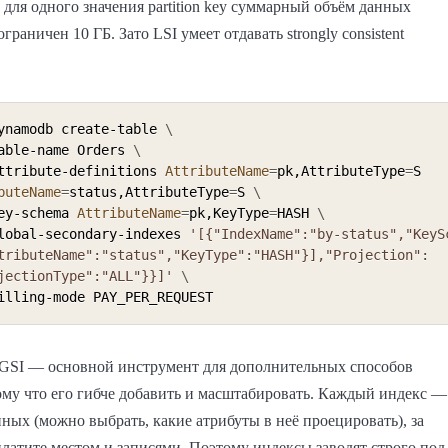
и для одного значения partition key суммарный объём данных
ограничен 10 ГБ. Зато LSI умеет отдавать strongly consistent
ynamodb create-table 
\
-table-name Orders 
\
-attribute-definitions 
AttributeName
=
pk,AttributeType
=
S 
buteName
=
status,AttributeType
=
S 
\
-key-schema 
AttributeName
=
pk,KeyType
=
HASH 
\
-global-secondary-indexes 
'[{"IndexName":"by-status","KeyS
tributeName":"status","KeyType":"HASH"}],"Projection":
jectionType":"ALL"}}]'
\
 GSI — основной инструмент для дополнительных способов
ому что его гибче добавить и масштабировать. Каждый индекс —
нных (можно выбрать, какие атрибуты в неё проецировать), за
латите местом и записями. Поэтому индексы заводят строго под