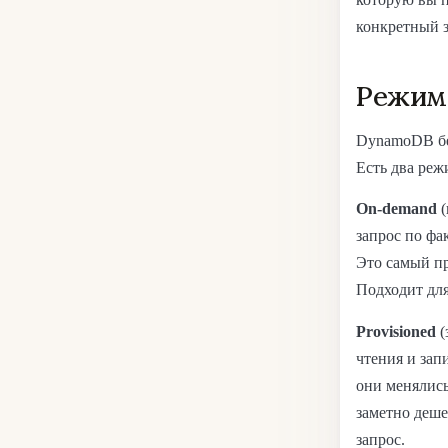
конкретный з
Режимы
DynamoDB бер
Есть два реж
On-demand
(
запрос по фа
Это самый пр
Подходит для
Provisioned
(
чтения и зап
они менялись
заметно деше
запрос.