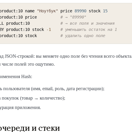
product:10 name 
"Ноутбук"
 price 
89990
 stock 
15
product:10 price          
# → "89990"
LL product:10             
# → все поля и значения
BY product:10 stock 
-1
# уменьшить остаток на 1
product:10 stock          
# удалить одно поле
д JSON-строкой: вы меняете одно поле без чтения всего объекта
 числе полей это ощутимо.
именения Hash:
 пользователя (имя, email, роль, дата регистрации);
 покупок (товар → количество);
урация приложения.
 очереди и стеки