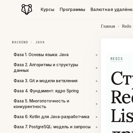
Курсы
Программы
Валютная удалёнк
Главная
›
Redis
BACKEND · JAVA
Фаза 1. Основы языка: Java
▾
REDIS
Фаза 2. Алгоритмы и структуры
Ст
▾
данных
Фаза 3. Git и модели ветвления
▾
Re
Фаза 4. Фундамент: ядро Spring
▾
Фаза 5. Многопоточность и
▾
Lis
конкурентность
Фаза 6. Kotlin для Java-разработчика
▾
Фаза 7. PostgreSQL: модель и запросы
▾