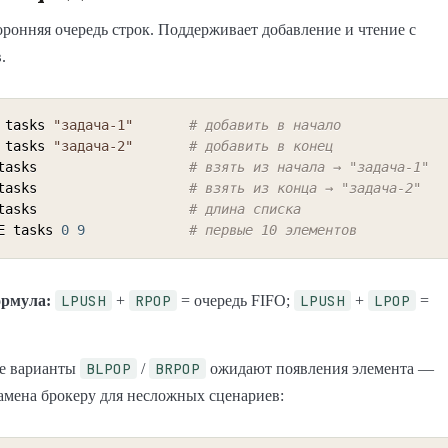
ронняя очередь строк. Поддерживает добавление и чтение с
.
 tasks 
"задача-1"
# добавить в начало
 tasks 
"задача-2"
# добавить в конец
tasks                   
# взять из начала → "задача-1"
tasks                   
# взять из конца → "задача-2"
tasks                   
# длина списка
E tasks 
0
9
# первые 10 элементов
LPUSH
RPOP
LPUSH
LPOP
ормула:
+
= очередь FIFO;
+
=
BLPOP
BRPOP
е варианты
/
ожидают появления элемента —
замена брокеру для несложных сценариев: