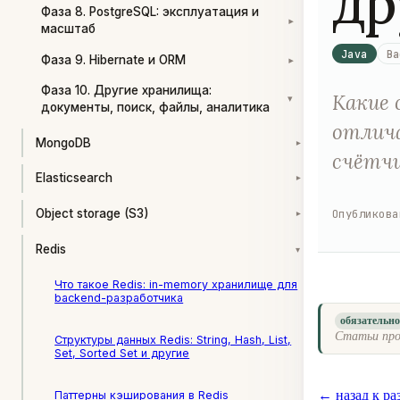
др
Фаза 8. PostgreSQL: эксплуатация и
▾
масштаб
Java
Ba
Фаза 9. Hibernate и ORM
▾
Фаза 10. Другие хранилища:
Какие 
▾
документы, поиск, файлы, аналитика
отлича
MongoDB
▾
счётчи
Elasticsearch
▾
Опубликова
Object storage (S3)
▾
Redis
▾
Что такое Redis: in-memory хранилище для
backend-разработчика
обязательн
Статьи про
Структуры данных Redis: String, Hash, List,
Set, Sorted Set и другие
← назад к ра
Паттерны кэширования в Redis