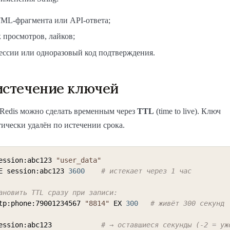
ML-фрагмента или API-ответа;
 просмотров, лайков;
сессии или одноразовый код подтверждения.
истечение ключей
Redis можно сделать временным через
TTL
(time to live). Ключ
тически удалён по истечении срока.
ession:abc123 
"user_data"
E session:abc123 
3600
# истекает через 1 час
ановить TTL сразу при записи:
tp:phone:79001234567 
"8814"
 EX 
300
# живёт 300 секунд
ession:abc123            
# → оставшиеся секунды (-2 = уж