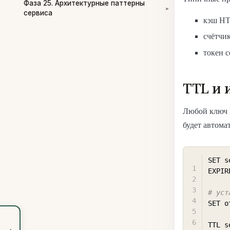
Фаза 25. Архитектурные паттерны
▾
сервиса
кэш HT
счётчик
токен 
TTL и 
Любой ключ 
будет автома
SET s
EXPIR
# уст
SET o
TTL s
‹