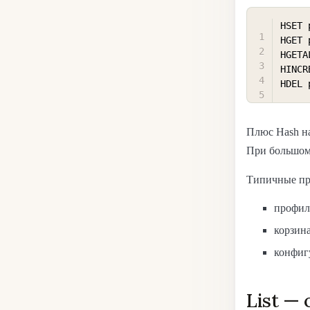
HSET 
HGET 
HGETA
HINCR
HDEL 
Плюс Hash на
При большом
Типичные пр
профиль
корзина
конфиг
List —