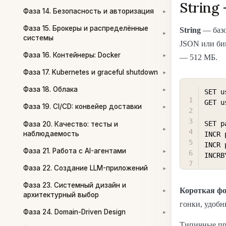
String
Фаза 14. Безопасность и авторизация
▾
Фаза 15. Брокеры и распределённые
String
— базо
▾
системы
JSON или би
Фаза 16. Контейнеры: Docker
— 512 МБ.
▾
Фаза 17. Kubernetes и graceful shutdown
▾
Фаза 18. Облака
SET u
▾
GET u
Фаза 19. CI/CD: конвейер доставки
▾
SET p
Фаза 20. Качество: тесты и
▾
наблюдаемость
INCR 
INCR 
Фаза 21. Работа с AI-агентами
▾
INCRB
Фаза 22. Создание LLM-приложений
▾
Фаза 23. Системный дизайн и
Короткая ф
▾
архитектурный выбор
гонки, удобны
Фаза 24. Domain-Driven Design
▾
Типичные при