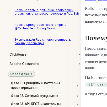
Redis — не п
Redis не только для кэша: блокировки,
ограничение запросов, очереди и Pub/Sub
несколько в
напрямую вли
Redis в Spring Boot: RedisTemplate,
@Cacheable и Spring Session
Почему
Эксплуатация Redis: персистентность,
память, репликация
Представьте:
ClickHouse
обновить одн
▾
меняете поле
Apache Cassandra
▾
одного.
Опрос фазы →
Hash
позволя
Фаза 11. Принципы и паттерны
HSET user
▾
проектирования
Каждая струк
Фаза 12. Сетевой фундамент
▾
Фаза 13. API: REST и контракты
▾