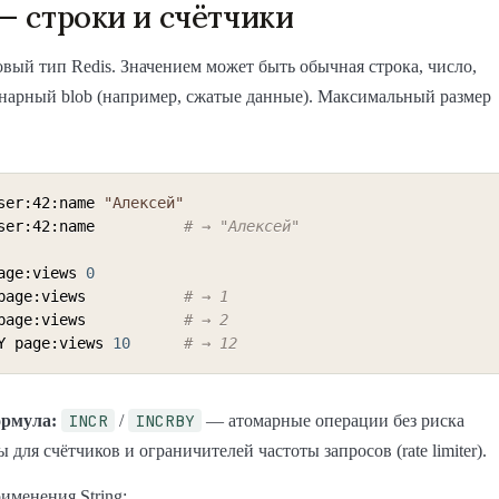
 — строки и счётчики
вый тип Redis. Значением может быть обычная строка, число,
нарный blob (например, сжатые данные). Максимальный размер
ser:42:name 
"Алексей"
ser:42:name          
# → "Алексей"
age:views 
0
page:views           
# → 1
page:views           
# → 2
Y page:views 
10
# → 12
INCR
INCRBY
ормула:
/
— атомарные операции без риска
 для счётчиков и ограничителей частоты запросов (rate limiter).
менения String: