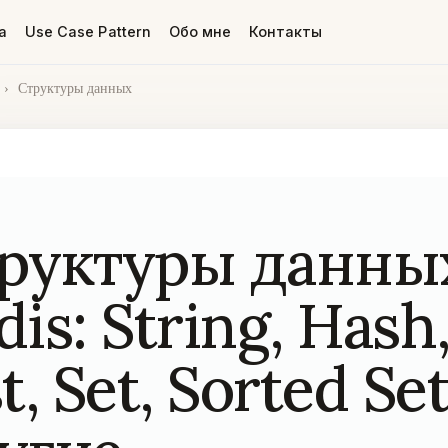
а
Use Case Pattern
Обо мне
Контакты
›
Структуры данных
руктуры данны
dis: String, Hash
t, Set, Sorted Se