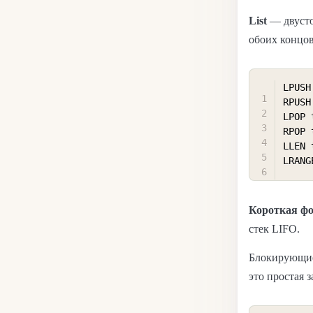
List
— двусто
обоих концов
LPUSH
RPUSH
LPOP 
RPOP 
LLEN 
LRANG
Короткая ф
стек LIFO.
Блокирующи
это простая 