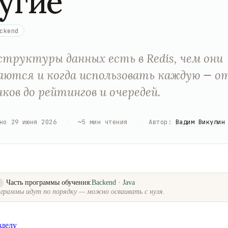
угие
ckend
структуры данных есть в Redis, чем они
ются и когда использовать каждую — о
ков до рейтингов и очередей.
но
29 июня 2026
·
~
5
мин чтения
·
Автор
:
Вадим Викулин
Часть программы обучения:
Backend · Java
о
граммы идут по порядку — можно осваивать с нуля.
зделу