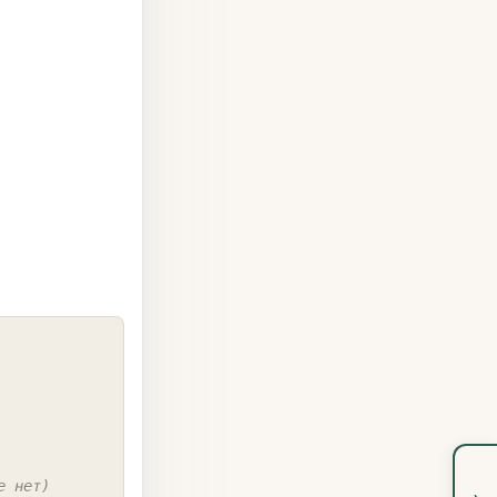
COPY
е нет)
›