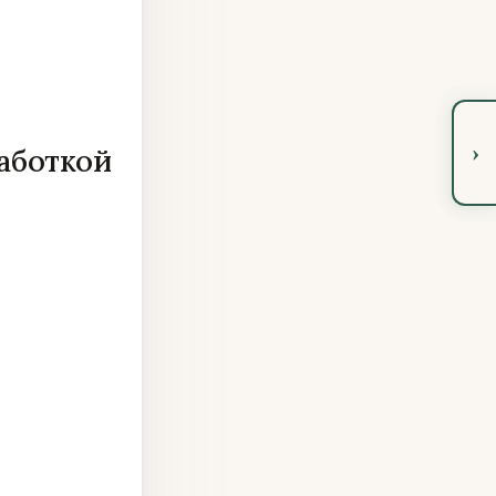
›
работкой