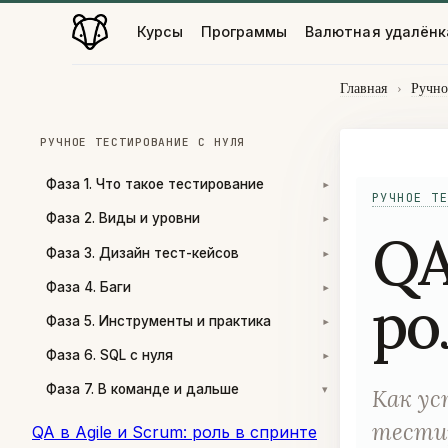
Курсы
Программы
Валютная удалёнк
Главная
›
Ручно
РУЧНОЕ ТЕСТИРОВАНИЕ С НУЛЯ
Фаза 1. Что такое тестирование
▾
РУЧНОЕ ТЕ
Фаза 2. Виды и уровни
▾
QA
Фаза 3. Дизайн тест-кейсов
▾
Фаза 4. Баги
▾
ро
Фаза 5. Инструменты и практика
▾
Фаза 6. SQL с нуля
▾
Фаза 7. В команде и дальше
▾
Как ус
тестир
QA в Agile и Scrum: роль в спринте