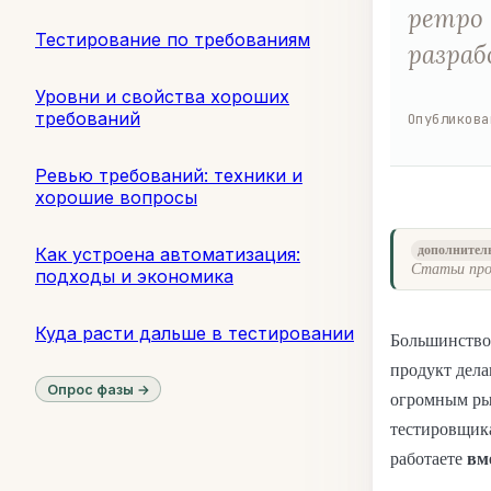
ретро 
Тестирование по требованиям
разраб
Уровни и свойства хороших
требований
Опубликова
Ревью требований: техники и
хорошие вопросы
Как устроена автоматизация:
дополнител
Статьи про
подходы и экономика
Куда расти дальше в тестировании
Большинство
продукт дела
Опрос фазы →
огромным ры
тестировщика
работаете
вм