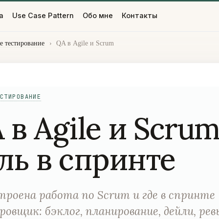
а
Use Case Pattern
Обо мне
Контакты
е тестирование
›
QA в Agile и Scrum
СТИРОВАНИЕ
 в Agile и Scrum
ль в спринте
троена работа по Scrum и где в спринте
овщик: бэклог, планирование, дейли, рев