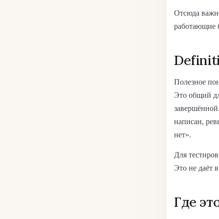
Отсюда важно
работающие б
Definit
Полезное по
Это общий дл
завершённой.
написан, рев
нет».
Для тестиров
Это не даёт 
Где эт