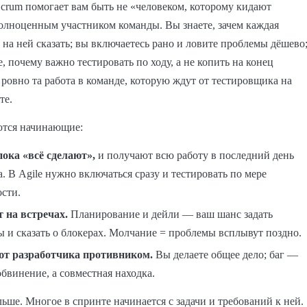
rum помогает вам быть не «человеком, которому кидают
полноценным участником команды. Вы знаете, зачем каждая
о на ней сказать; вы включаетесь рано и ловите проблемы дёшево
, почему важно тестировать по ходу, а не копить на конец
 ровно та работа в команде, которую ждут от тестировщика на
те.
ются начинающие:
пока «всё сделают»,
и получают всю работу в последний день
. В Agile нужно включаться сразу и тестировать по мере
ости.
 на встречах.
Планирование и дейли — ваш шанс задать
ы и сказать о блокерах. Молчание = проблемы всплывут поздно.
т разработчика противником.
Вы делаете общее дело; баг —
обвинение, а совместная находка.
льше. Многое в спринте начинается с задачи и требований к ней.