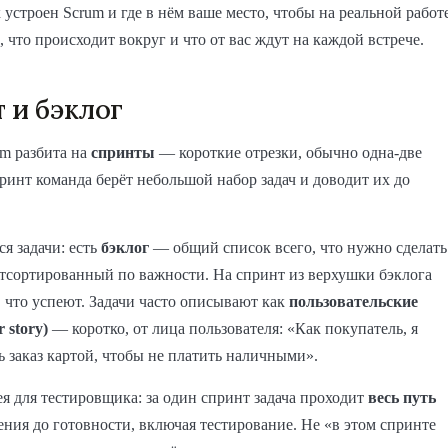
к устроен Scrum и где в нём ваше место, чтобы на реальной работ
 что происходит вокруг и что от вас ждут на каждой встрече.
 и бэклог
um разбита на
спринты
— короткие отрезки, обычно одна-две
принт команда берёт небольшой набор задач и доводит их до
ся задачи: есть
бэклог
— общий список всего, что нужно сделать
отсортированный по важности. На спринт из верхушки бэклога
 что успеют. Задачи часто описывают как
пользовательские
 story)
— коротко, от лица пользователя: «Как покупатель, я
ь заказ картой, чтобы не платить наличными».
я для тестировщика: за один спринт задача проходит
весь путь
ния до готовности, включая тестирование. Не «в этом спринте