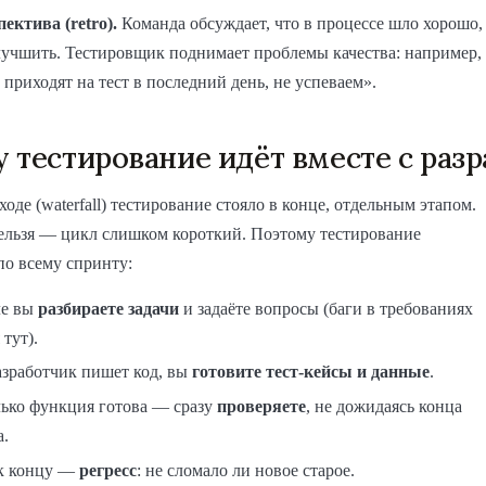
ектива (retro).
Команда обсуждает, что в процессе шло хорошо,
улучшить. Тестировщик поднимает проблемы качества: например,
 приходят на тест в последний день, не успеваем».
 тестирование идёт вместе с раз
ходе (waterfall) тестирование стояло в конце, отдельным этапом.
нельзя — цикл слишком короткий. Поэтому тестирование
по всему спринту:
ле вы
разбираете задачи
и задаёте вопросы (баги в требованиях
 тут).
азработчик пишет код, вы
готовите тест-кейсы и данные
.
лько функция готова — сразу
проверяете
, не дожидаясь конца
а.
к концу —
регресс
: не сломало ли новое старое.