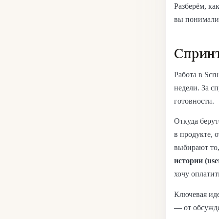
Разберём, ка
вы понимали,
Спринт
Работа в Scr
недели. За с
готовности.
Откуда берут
в продукте, 
выбирают то,
истории (user
хочу оплатит
Ключевая иде
— от обсужде