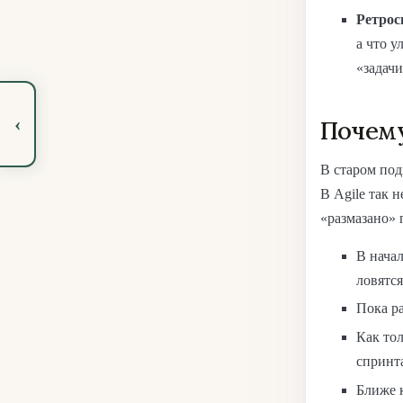
Ретросп
а что 
«задачи
‹
Почему
В старом под
В Agile так 
«размазано» 
В нача
ловятся
Пока р
Как то
спринт
Ближе 