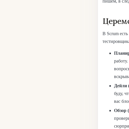
пишем, в сле
Церемо
В Scrum есть
тестировщика
Планир
работу.
вопросы
вскрыва
Дейли (
буду, ч
вас бло
Обзор (
провер
сюрпри