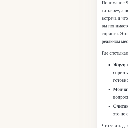
Понимание Sc
готовое», а 
встреча и чт
вы понимаете
спринта. Это
реальном мес
Где спотыка
Ждут, 
спринта
готовн
Молчат
вопрос
Считаю
это не 
Что учить да