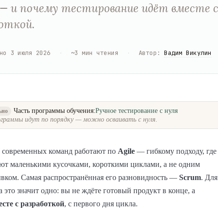
— и почему тестирование идёт вместе 
откой.
но
3 июля 2026
·
~
3
мин чтения
·
Автор
:
Вадим Викулин
Часть программы обучения:
Ручное тестирование с нуля
ьно
граммы идут по порядку — можно осваивать с нуля.
 современных команд работают по
Agile
— гибкому подходу, где
ют маленькими кусочками, короткими циклами, а не одним
вком. Самая распространённая его разновидность —
Scrum
. Для
 это значит одно: вы не ждёте готовый продукт в конце, а
есте с разработкой
, с первого дня цикла.