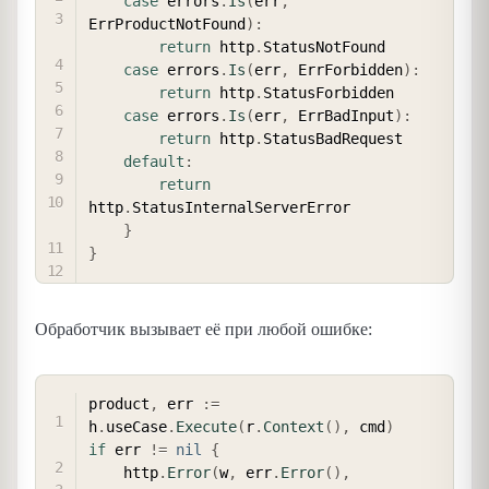
case
 errors
.
Is
(
err
,
ErrProductNotFound
)
:
return
 http
.
StatusNotFound

case
 errors
.
Is
(
err
,
 ErrForbidden
)
:
return
 http
.
StatusForbidden

case
 errors
.
Is
(
err
,
 ErrBadInput
)
:
return
 http
.
StatusBadRequest

default
:
return
http
.
StatusInternalServerError

}
}
Обработчик вызывает её при любой ошибке:
COPY
product
,
 err 
:=
h
.
useCase
.
Execute
(
r
.
Context
(
)
,
 cmd
)
if
 err 
!=
nil
{
    http
.
Error
(
w
,
 err
.
Error
(
)
,