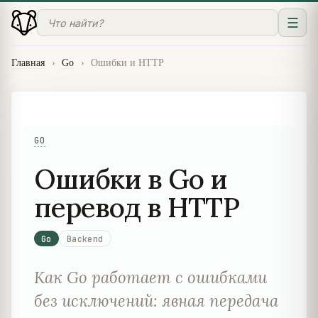
☰
Главная
›
Go
›
Ошибки и HTTP
GO
Ошибки в Go и
перевод в HTTP
Go
Backend
Как Go работает с ошибками
без исключений: явная передача