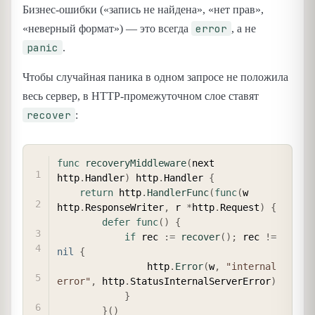
Бизнес-ошибки («запись не найдена», «нет прав»,
error
«неверный формат») — это всегда
, а не
panic
.
Чтобы случайная паника в одном запросе не положила
весь сервер, в HTTP-промежуточном слое ставят
recover
:
COPY
func
recoveryMiddleware
(
next 
http
.
Handler
)
 http
.
Handler 
{
return
 http
.
HandlerFunc
(
func
(
w 
http
.
ResponseWriter
,
 r 
*
http
.
Request
)
{
defer
func
(
)
{
if
 rec 
:=
recover
(
)
;
 rec 
!=
nil
{
                http
.
Error
(
w
,
"internal 
error"
,
 http
.
StatusInternalServerError
)
}
}
(
)