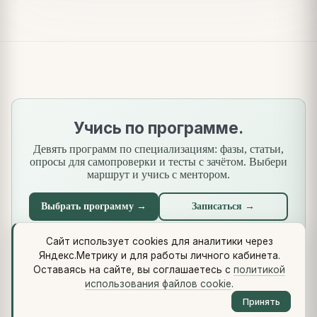
Учись по программе.
Девять программ по специализациям: фазы, статьи,
опросы для самопроверки и тесты с зачётом. Выбери
маршрут и учись с ментором.
Выбрать программу →
Записаться →
Сайт использует cookies для аналитики через
Яндекс.Метрику и для работы личного кабинета.
Что нового
·
Стандарты
·
Сквозной кейс
·
Библиотеки
·
Оставаясь на сайте, вы соглашаетесь с
политикой
Методология (Use Case Pattern)
использования файлов cookie
.
© 2026 vikulin-va.ru ·
Обо мне
·
Контакты
·
Telegram
·
RSS
·
Принять
LinkedIn
·
GitHub
·
Политика cookie