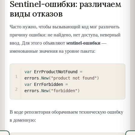
Sentinel-ошибки: различаем
виды отказов
Часто нужно, чтобы вызывающий код мог различить
причину ошибки: не найдено, нет доступа, неверный
ввод. Для этого объявляют
sentinel-ошибки
—
именованные значения на уровне пакета:
COPY
var
 ErrProductNotFound 
=
errors
.
New
(
"product not found"
)
var
 ErrForbidden 
=
errors
.
New
(
"forbidden"
)
В коде репозитория оборачиваем техническую ошибку
в доменную: