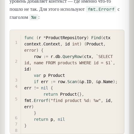
уровень добавляет контекст — где именно что-то
fmt.Errorf
пошло не так. Для этого используют
с
%w
глаголом
:
COPY
func
(
r 
*
ProductRepository
)
Find
(
ctx 
context
.
Context
,
 id 
int
)
(
Product
,
error
)
{
    row 
:=
 r
.
db
.
QueryRow
(
ctx
,
`SELECT 
id, name FROM products WHERE id = $1`
,
id
)
var
 p Product

if
 err 
:=
 row
.
Scan
(
&
p
.
ID
,
&
p
.
Name
)
;
err 
!=
nil
{
return
 Product
{
}
,
fmt
.
Errorf
(
"find product %d: %w"
,
 id
,
err
)
}
return
 p
,
nil
}