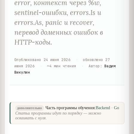
error, контекст через %w,
sentinel-ошибки, errors.Is и
errors.As, panic и recover,
перевод доменных ошибок в
HTTP-коды.
Опубликовано
24 июня 2026
·
обновлено
27
июня 2026
·
~
4
мин чтения
·
Автор
:
Вадим
Викулин
Часть программы обучения:
Backend · Go
дополнительно
Статьи программы идут по порядку — можно
осваивать с нуля.