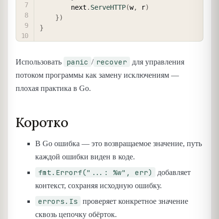
        next
.
ServeHTTP
(
w
,
 r
)
}
)
}
panic
recover
Использовать
/
для управления
потоком программы как замену исключениям —
плохая практика в Go.
Коротко
В Go ошибка — это возвращаемое значение, путь
каждой ошибки виден в коде.
fmt.Errorf("...: %w", err)
добавляет
контекст, сохраняя исходную ошибку.
errors.Is
проверяет конкретное значение
сквозь цепочку обёрток.