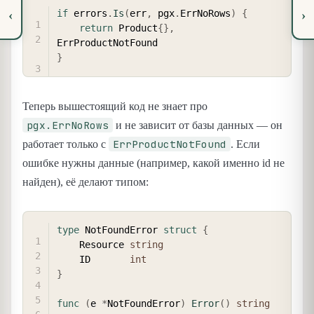
COPY
‹
›
if
 errors
.
Is
(
err
,
 pgx
.
ErrNoRows
)
{
return
 Product
{
}
,
}
Теперь вышестоящий код не знает про
pgx.ErrNoRows
и не зависит от базы данных — он
ErrProductNotFound
работает только с
. Если
ошибке нужны данные (например, какой именно id не
найден), её делают типом:
COPY
type
 NotFoundError 
struct
{
    Resource 
string
    ID       
int
}
func
(
e 
*
NotFoundError
)
Error
(
)
string