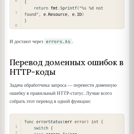
{
return
 fmt
.
Sprintf
(
"%s %d not 
found"
,
 e
.
Resource
,
 e
.
ID
)
}
errors.As
И достают через
.
Перевод доменных ошибок в
HTTP-коды
Задача обработчика запроса — перевести доменную
ошибку в правильный HTTP-статус. Лучше всего
собрать этот перевод в одной функции:
COPY
func
errorStatus
(
err 
error
)
int
{
switch
{