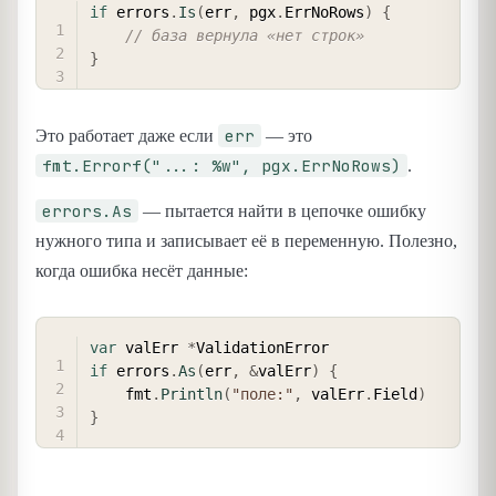
COPY
if
 errors
.
Is
(
err
,
 pgx
.
ErrNoRows
)
{
// база вернула «нет строк»
}
err
Это работает даже если
— это
fmt.Errorf("...: %w", pgx.ErrNoRows)
.
errors.As
— пытается найти в цепочке ошибку
нужного типа и записывает её в переменную. Полезно,
когда ошибка несёт данные:
COPY
var
 valErr 
*
if
 errors
.
As
(
err
,
&
valErr
)
{
    fmt
.
Println
(
"поле:"
,
 valErr
.
Field
)
}