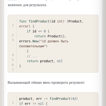
значение для результата.
COPY
func
findProduct
(
id 
int
)
(
Product
,
error
)
{
if
 id 
<=
0
{
return
 Product
{
}
,
errors
.
New
(
"id должен быть 
положительным"
)
}
// ...
return
 product
,
nil
}
Вызывающий обязан явно проверить результат:
COPY
product
,
 err 
:=
findProduct
(
42
)
if
 err 
!=
nil
{