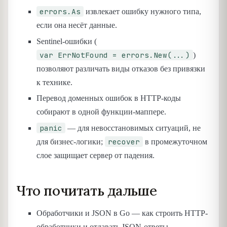
errors.As
извлекает ошибку нужного типа,
если она несёт данные.
Sentinel-ошибки (
var ErrNotFound = errors.New(...)
)
позволяют различать виды отказов без привязки
к технике.
Перевод доменных ошибок в HTTP-коды
собирают в одной функции-маппере.
panic
— для невосстановимых ситуаций, не
recover
для бизнес-логики;
в промежуточном
слое защищает сервер от падения.
Что почитать дальше
Обработчики и JSON в Go — как строить HTTP-
обработчики и отдавать JSON-ответы.