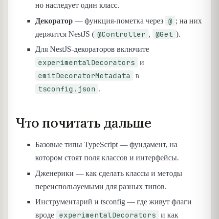
но наследует один класс.
@
Декоратор
— функция-пометка через
; на них
@Controller
@Get
держится NestJS (
,
).
Для NestJS-декораторов включите
experimentalDecorators
и
emitDecoratorMetadata
в
tsconfig.json
.
Что почитать дальше
Базовые типы TypeScript — фундамент, на
котором стоят поля классов и интерфейсы.
Дженерики — как сделать классы и методы
переиспользуемыми для разных типов.
Инструментарий и tsconfig — где живут флаги
experimentalDecorators
вроде
и как