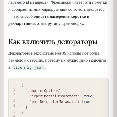
параметр id из адреса». Фреймворк читает эти пометки
и собирает из них маршрутизацию. То есть декоратор
— это
способ описать намерение коротко и
декларативно
, отдав рутину фреймворку.
Как включить декораторы
Декораторы в экосистеме NestJS используют более
раннюю их версию, поэтому их нужно явно включить
tsconfig.json
в
:
COPY
{
"compilerOptions"
:
{
"experimentalDecorators"
:
true
,
"emitDecoratorMetadata"
:
true
}
}