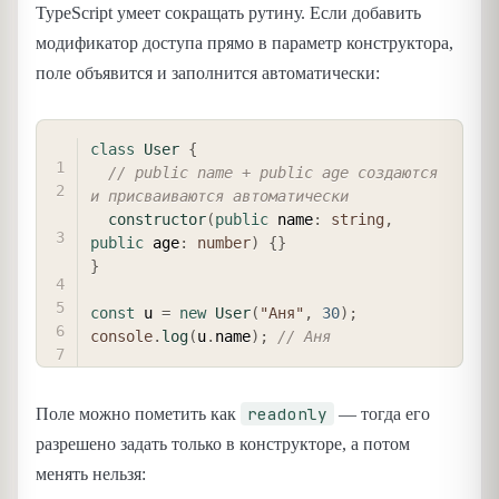
TypeScript умеет сокращать рутину. Если добавить
модификатор доступа прямо в параметр конструктора,
поле объявится и заполнится автоматически:
COPY
class
User
{
// public name + public age создаются 
и присваиваются автоматически
constructor
(
public
 name
:
string
,
public
 age
:
number
)
{
}
}
const
 u 
=
new
User
(
"Аня"
,
30
)
;
console
.
log
(
u
.
name
)
;
// Аня
readonly
Поле можно пометить как
— тогда его
разрешено задать только в конструкторе, а потом
менять нельзя: