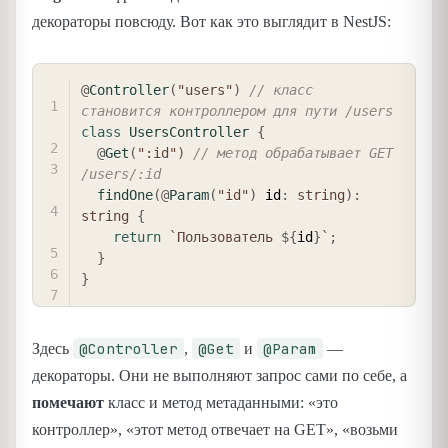
декораторы повсюду. Вот как это выглядит в NestJS:
COPY
@
Controller
(
"users"
)
// класс 
становится контроллером для пути /users
class
UsersController
{
@
Get
(
":id"
)
// метод обрабатывает GET 
/users/:id
findOne
(
@
Param
(
"id"
)
 id
:
string
)
:
string
{
return
`
Пользователь 
${
id
}
`
;
}
}
@Controller
@Get
@Param
Здесь
,
и
—
декораторы. Они не выполняют запрос сами по себе, а
помечают
класс и метод метаданными: «это
контроллер», «этот метод отвечает на GET», «возьми