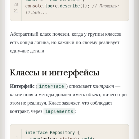
console
.
log
(
c
.
describe
(
)
)
;
// Площадь: 
12.566...
Абстрактный класс полезен, когда у группы классов
есть общая логика, но каждый по-своему реализует
одну-две детали.
Классы и интерфейсы
interface
Интерфейс
(
) описывает
контракт
—
какие поля и методы должен иметь объект, ничего при
этом не реализуя. Класс заявляет, что соблюдает
implements
контракт, через
:
COPY
interface
Repository
{
save
(
value
:
string
)
:
void
;