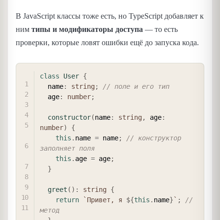
В JavaScript классы тоже есть, но TypeScript добавляет к
ним
типы и модификаторы доступа
— то есть
проверки, которые ловят ошибки ещё до запуска кода.
COPY
class
User
{
  name
:
string
;
// поле и его тип
  age
:
number
;
constructor
(
name
:
string
,
 age
:
number
)
{
this
.
name 
=
 name
;
// конструктор 
заполняет поля
this
.
age 
=
 age
;
}
greet
(
)
:
string
{
return
`
Привет, я 
${
this
.
name
}
`
;
// 
метод