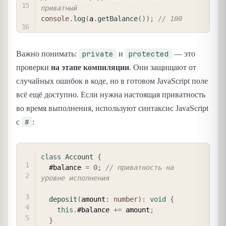
приватный
console
.
log
(
a
.
getBalance
(
)
)
;
// 100
private
protected
Важно понимать:
и
— это
проверки
на этапе компиляции
. Они защищают от
случайных ошибок в коде, но в готовом JavaScript поле
всё ещё доступно. Если нужна настоящая приватность
во время выполнения, используют синтаксис JavaScript
#
с
:
COPY
class
Account
{
  #balance 
=
0
;
// приватность на 
уровне исполнения
deposit
(
amount
:
number
)
:
void
{
this
.
#balance 
+=
 amount
;
}