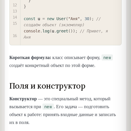
}
}
const
 u 
=
new
User
(
"Аня"
,
30
)
;
// 
создаём объект (экземпляр)
console
.
log
(
u
.
greet
(
)
)
;
// Привет, я 
Аня
new
Короткая формула:
класс описывает форму,
создаёт конкретный объект по этой форме.
Поля и конструктор
Конструктор
— это специальный метод, который
new
вызывается при
. Его задача — подготовить
объект к работе: принять входные данные и записать
их в поля.