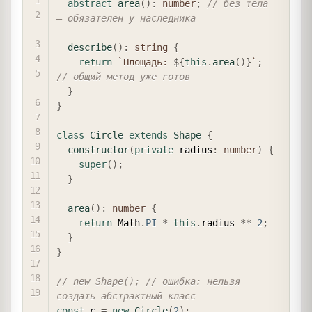
abstract
area
(
)
:
number
;
// без тела 
— обязателен у наследника
describe
(
)
:
string
{
return
`
Площадь: 
${
this
.
area
(
)
}
`
;
// общий метод уже готов
}
}
class
Circle
extends
Shape
{
constructor
(
private
 radius
:
number
)
{
super
(
)
;
}
area
(
)
:
number
{
return
 Math
.
PI
*
this
.
radius 
**
2
;
}
}
// new Shape(); // ошибка: нельзя 
создать абстрактный класс
const
 c 
=
new
Circle
(
2
)
;