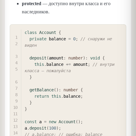
protected
— доступно внутри класса и его
наследников.
COPY
class
Account
{
private
 balance 
=
0
;
// снаружи не 
виден
deposit
(
amount
:
number
)
:
void
{
this
.
balance 
+=
 amount
;
// внутри 
класса — пожалуйста
}
getBalance
(
)
:
number
{
return
this
.
balance
;
}
}
const
 a 
=
new
Account
(
)
;
a
.
deposit
(
100
)
;
// a.balance; // ошибка: balance 