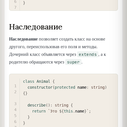
}
Наследование
Наследование
позволяет создать класс на основе
другого, переиспользовав его поля и методы.
extends
Дочерний класс объявляется через
, а к
super
родителю обращаются через
.
COPY
class
Animal
{
constructor
(
protected
 name
:
string
)
{
}
describe
(
)
:
string
{
return
`
Это 
${
this
.
name
}
`
;
}
}