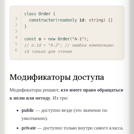
COPY
class
Order
{
constructor
(
readonly
 id
:
string
)
{
}
}
const
 o 
=
new
Order
(
"A-1"
)
;
// o.id = "A-2"; // ошибка компиляции: 
id только для чтения
Модификаторы доступа
Модификаторы решают,
кто имеет право обращаться
к полю или методу
. Их три:
public
— доступно везде (это значение по
умолчанию).
private
— доступно только внутри самого класса.