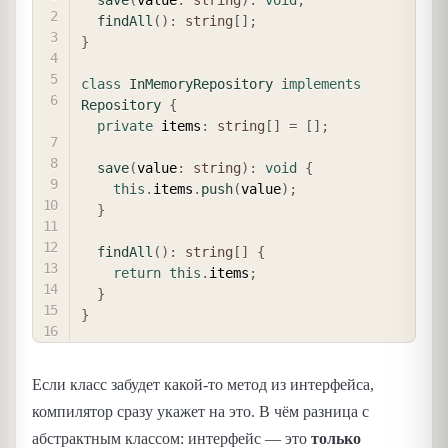
findAll
(
)
:
string
[
]
;
}
class
InMemoryRepository
implements
Repository
{
private
 items
:
string
[
]
=
[
]
;
save
(
value
:
string
)
:
void
{
this
.
items
.
push
(
value
)
;
}
findAll
(
)
:
string
[
]
{
return
this
.
items
;
}
}
Если класс забудет какой-то метод из интерфейса,
компилятор сразу укажет на это. В чём разница с
абстрактным классом: интерфейс — это
только