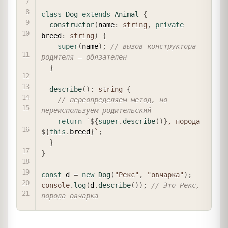
class
Dog
extends
Animal
{
constructor
(
name
:
string
,
private
breed
:
string
)
{
super
(
name
)
;
// вызов конструктора 
родителя — обязателен
}
describe
(
)
:
string
{
// переопределяем метод, но 
переиспользуем родительский
return
`
${
super
.
describe
(
)
}
, порода 
${
this
.
breed
}
`
;
}
}
const
 d 
=
new
Dog
(
"Рекс"
,
"овчарка"
)
;
console
.
log
(
d
.
describe
(
)
)
;
// Это Рекс, 
порода овчарка