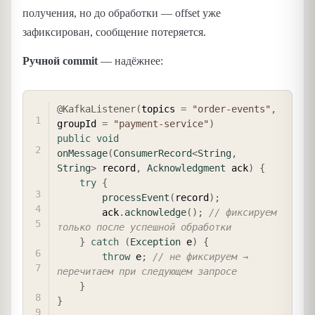
получения, но до обработки — offset уже
зафиксирован, сообщение потеряется.
Ручной commit
— надёжнее:
COPY
@KafkaListener
(
topics 
=
"order-events"
,
groupId 
=
"payment-service"
)
public
void
onMessage
(
ConsumerRecord
<
String
,
String
>
 record
,
Acknowledgment
 ack
)
{
try
{
processEvent
(
record
)
;
        ack
.
acknowledge
(
)
;
// фиксируем 
только после успешной обработки
}
catch
(
Exception
 e
)
{
throw
 e
;
// не фиксируем → 
перечитаем при следующем запросе
}
}