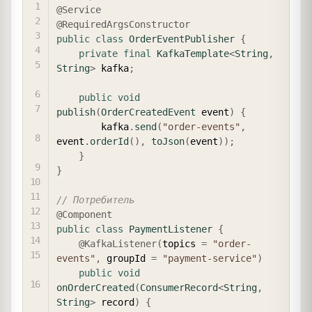
@Service
@RequiredArgsConstructor
public
class
OrderEventPublisher
{
private
final
KafkaTemplate
<
String
,
String
>
 kafka
;
public
void
publish
(
OrderCreatedEvent
 event
)
{
        kafka
.
send
(
"order-events"
,
event
.
orderId
(
)
,
toJson
(
event
)
)
;
}
}
// Потребитель
@Component
public
class
PaymentListener
{
@KafkaListener
(
topics 
=
"order-
events"
,
 groupId 
=
"payment-service"
)
public
void
onOrderCreated
(
ConsumerRecord
<
String
,
String
>
 record
)
{