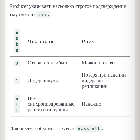
Producer указывает, насколько строгое подтверждение
acks
ему нужно (
):
a
c
Что значит
Риск
k
s
0
Отправил и забыл
Можно потерять
Потеря при падении
1
Лидер получил
лидера до
репликации
a
Все
l
синхронизированные
Надёжно
реплики получили
l
acks=all
Для бизнес-событий — всегда
.