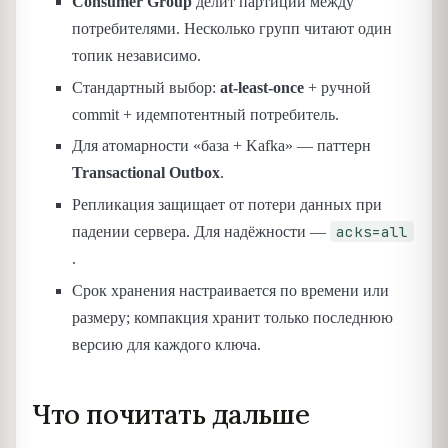
Consumer Group
делит партиции между
потребителями. Несколько групп читают один
топик независимо.
Стандартный выбор:
at-least-once
+ ручной
commit + идемпотентный потребитель.
Для атомарности «база + Kafka» — паттерн
Transactional Outbox
.
Репликация защищает от потери данных при
acks=all
падении сервера. Для надёжности —
.
Срок хранения настраивается по времени или
размеру; компакция хранит только последнюю
версию для каждого ключа.
Что почитать дальше