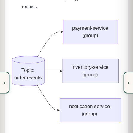
топика.
‹
›