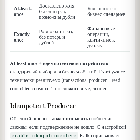
Доставлено хотя
At-least-
Большинство
бы один раз,
once
бизнес-сценариев
возможны дубли
Финансовые
Ровно один раз,
Exactly-
операции,
без потерь и
once
критичные к
дублей
дублям
At-least-once + идемпотентный потребитель
—
стандартный выбор для бизнес-событий. Exactly-once
технически реализуемо (transactional producer + read-
committed consumer), но сложнее и медленнее.
Idempotent Producer
Обычный producer может отправить сообщение
дважды, если подтверждение не дошло. С настройкой
enable.idempotence=true
Kafka присваивает