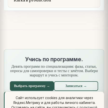
Kafka в production
Учись по программе.
Девять программ по специализациям: фазы, статьи,
опросы для самопроверки и тесты с зачётом. Выбери
маршрут и учись с ментором.
Выбрать программу →
Записаться →
Сайт использует cookies для аналитики через
Яндекс.Метрику и для работы личного кабинета.
Что нового
·
Стандарты
·
Сквозной кейс
·
Библиотеки
·
Оставаясь на сайте, вы соглашаетесь с
политикой