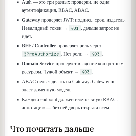
Auth — это три разных проверки, не одна:
аутентификация, RBAC, ABAC.
Gateway
проверяет JWT: подпись, срок, издатель.
401
Невалидный токен →
, дальше запрос не
идёт.
BFF / Controller
проверяет роль через
@PreAuthorize
403
. Нет роли →
.
Domain Service
проверяет владение конкретным
403
ресурсом. Чужой объект →
.
ABAC нельзя делать на Gateway: Gateway не
знает доменную модель.
Каждый endpoint должен иметь явную RBAC-
аннотацию — без неё дверь открыта всем.
Что почитать дальше