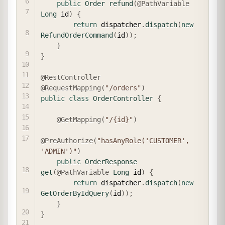
public
Order
refund
(
@PathVariable
Long
 id
)
{
return
 dispatcher
.
dispatch
(
new
RefundOrderCommand
(
id
)
)
;
}
}
@RestController
@RequestMapping
(
"/orders"
)
public
class
OrderController
{
@GetMapping
(
"/{id}"
)
@PreAuthorize
(
"hasAnyRole('CUSTOMER', 
'ADMIN')"
)
public
OrderResponse
get
(
@PathVariable
Long
 id
)
{
return
 dispatcher
.
dispatch
(
new
GetOrderByIdQuery
(
id
)
)
;
}
}