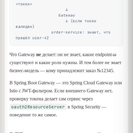
<токен>

                     ↓

                  Gateway

                     ↓ (если токен 
валиден)

               order-service: знает, что 
Что Gateway
не
делает: он не знает, какие endpoint-ы
существуют и какие роли нужны. И тем более не знает
бизнес-модель — кому принадлежит заказ №12345.
В Spring Boot Gateway — это Spring Cloud Gateway или
Istio с JWT-фильтром. Если внешнего Gateway нет,
проверку токена делает сам сервис через
oauth2ResourceServer
в Spring Security —
поведение то же самое.