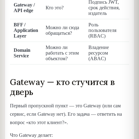
Подпись JWT,
Gateway /
Кто это?
срок действия,
API edge
издатель
BFF /
Роль
Можно ли сюда
Application
пользователя
обращаться?
Layer
(RBAC)
Можно ли
Владение
Domain
работать с этим
ресурсом
Service
объектом?
(ABAC)
Gateway — кто стучится в
дверь
Первый пропускной пункт — это Gateway (или сам
сервис, если Gateway нет). Его задача — ответить на
вопрос «кто этот клиент?».
Что Gateway делает: