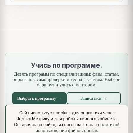
Учись по программе.
Девять программ по специализациям: фазы, статьи,
опросы для самопроверки и тесты с зачётом. Выбери
маршрут и учись с ментором.
Выбрать программу →
Записаться →
Сайт использует cookies для аналитики через
Яндекс.Метрику и для работы личного кабинета.
Что нового
·
Стандарты
·
Сквозной кейс
·
Библиотеки
·
Оставаясь на сайте, вы соглашаетесь с
политикой
Методология (Use Case Pattern)
использования файлов cookie
.