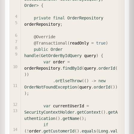
Order
>
{
private
final
OrderRepository
orderRepository
;
@Override
@Transactional
(
readOnly 
=
true
)
public
Order
handle
(
GetOrderByIdQuery
 query
)
{
var
 order 
=
orderRepository
.
findById
(
query
.
orderId
(
)
)
.
orElseThrow
(
(
)
->
new
OrderNotFoundException
(
query
.
orderId
(
)
)
)
;
var
 currentUserId 
=
SecurityContextHolder
.
getContext
(
)
.
getA
uthentication
(
)
.
getName
(
)
;
if
(
!
order
.
getCustomerId
(
)
.
equals
(
Long
.
val