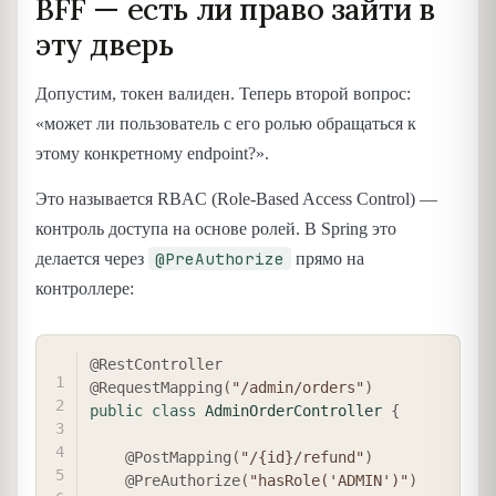
BFF — есть ли право зайти в
эту дверь
Допустим, токен валиден. Теперь второй вопрос:
«может ли пользователь с его ролью обращаться к
этому конкретному endpoint?».
Это называется RBAC (Role-Based Access Control) —
контроль доступа на основе ролей. В Spring это
@PreAuthorize
делается через
прямо на
контроллере:
COPY
@RestController
@RequestMapping
(
"/admin/orders"
)
public
class
AdminOrderController
{
@PostMapping
(
"/{id}/refund"
)
@PreAuthorize
(
"hasRole('ADMIN')"
)