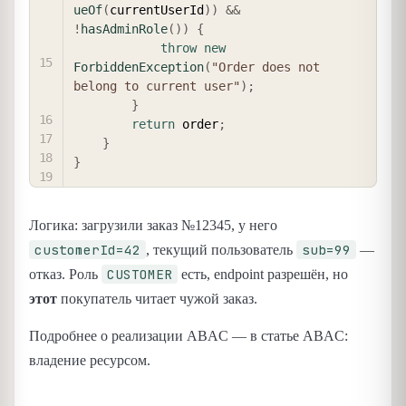
ueOf
(
currentUserId
)
)
&&
!
hasAdminRole
(
)
)
{
throw
new
ForbiddenException
(
"Order does not 
belong to current user"
)
;
}
return
 order
;
}
}
Логика: загрузили заказ №12345, у него
customerId=42
sub=99
, текущий пользователь
—
CUSTOMER
отказ. Роль
есть, endpoint разрешён, но
этот
покупатель читает чужой заказ.
Подробнее о реализации ABAC — в статье ABAC:
владение ресурсом.