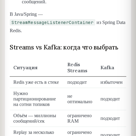
сообщений.
В Java/Spring —
StreamMessageListenerContainer
из Spring Data
Redis.
Streams vs Kafka: когда что выбрать
Redis
Ситуация
Kafka
Streams
Redis уже есть в стеке
подходит
избыточен
Нужно
не
партиционирование
подходит
оптимально
на сотни топиков
Объём — миллионы
ограничено
подходит
сообщений/сек
RAM
Replay за несколько
ограничено
подходит