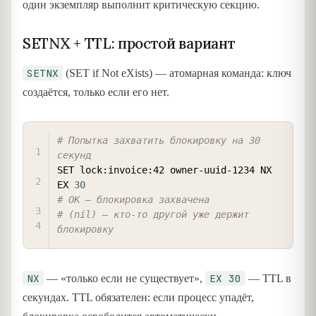
один экземпляр выполнит критическую секцию.
SETNX + TTL: простой вариант
SETNX
(SET if Not eXists) — атомарная команда: ключ
создаётся, только если его нет.
COPY
# Попытка захватить блокировку на 30 
секунд
SET lock:invoice:42 owner-uuid-1234 NX 
EX 
30
# OK — блокировка захвачена
# (nil) — кто-то другой уже держит 
блокировку
NX
EX 30
— «только если не существует»,
— TTL в
секундах. TTL обязателен: если процесс упадёт,