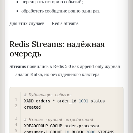
переиграть историю событий;
обработать сообщение ровно один раз.
Для этих случаев — Redis Streams.
Redis Streams: надёжная
очередь
Streams
появились в Redis 5.0 как append-only журнал
— аналог Kafka, но без отдельного кластера.
COPY
# Публикация события
XADD orders * order_id 
1001
 status 
created

# Чтение группой потребителей
XREADGROUP GROUP order-processor 
consumer-1 COUNT 
10
 BLOCK 
2000
 STREAMS 