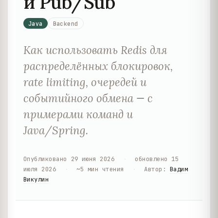
и Pub/Sub
Java
Backend
Как использовать Redis для
распределённых блокировок,
rate limiting, очередей и
событийного обмена — с
примерами команд и
Java/Spring.
Опубликовано
29 июня 2026
·
обновлено
15
июля 2026
·
~
5
мин чтения
·
Автор
:
Вадим
Викулин