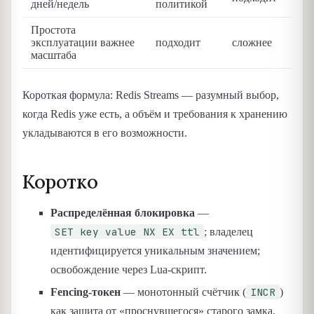
дней/недель
политикой
Простота
эксплуатации важнее
подходит
сложнее
масштаба
Короткая формула: Redis Streams — разумный выбор,
когда Redis уже есть, а объём и требования к хранению
укладываются в его возможности.
Коротко
Распределённая блокировка
—
SET key value NX EX ttl
; владелец
идентифицируется уникальным значением;
освобождение через Lua-скрипт.
INCR
Fencing-токен
— монотонный счётчик (
)
как защита от «проснувшегося» старого замка.