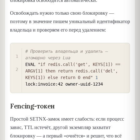
блокировка освободится автоматически.
Освобождать нужно только свою блокировку —
поэтому в значение пишем уникальный идентификатор
владельца и проверяем его перед удалением:
COPY
# Проверить владельца и удалить — 
атомарно через Lua
EVAL 
"if redis.call('get', KEYS[1]) == 
ARGV[1] then return redis.call('del', 
KEYS[1]) else return 0 end"
1
Fencing-токен
Простой SETNX-замок имеет слабость: если процесс
завис, TTL истечёт, другой экземпляр захватит
блокировку — а первый «очнётся» и решит, что всё