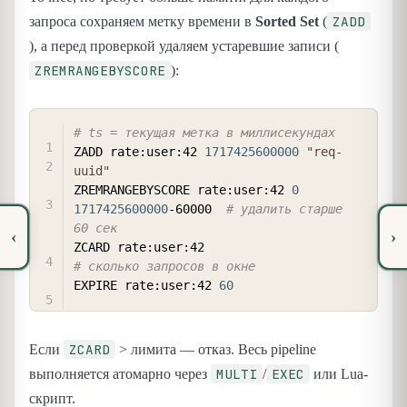
ZADD
запроса сохраняем метку времени в
Sorted Set
(
), а перед проверкой удаляем устаревшие записи (
ZREMRANGEBYSCORE
):
COPY
# ts = текущая метка в миллисекундах
ZADD rate:user:42 
1717425600000
"req-
uuid"
ZREMRANGEBYSCORE rate:user:42 
0
1717425600000
-60000  
# удалить старше 
60 сек
‹
›
ZCARD rate:user:42                        
# сколько запросов в окне
EXPIRE rate:user:42 
60
ZCARD
Если
> лимита — отказ. Весь pipeline
MULTI
EXEC
выполняется атомарно через
/
или Lua-
скрипт.