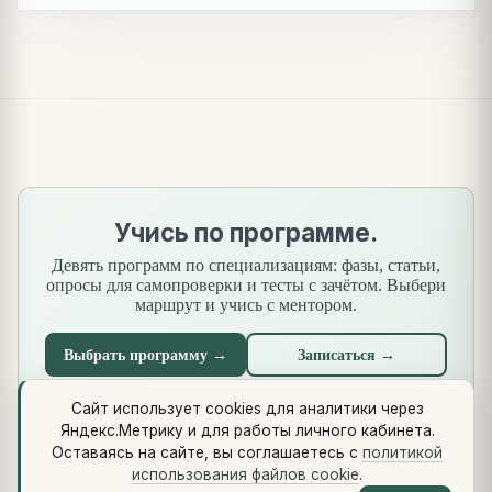
Учись по программе.
Девять программ по специализациям: фазы, статьи,
опросы для самопроверки и тесты с зачётом. Выбери
маршрут и учись с ментором.
Выбрать программу →
Записаться →
Сайт использует cookies для аналитики через
Яндекс.Метрику и для работы личного кабинета.
Что нового
·
Стандарты
·
Сквозной кейс
·
Библиотеки
·
Оставаясь на сайте, вы соглашаетесь с
политикой
Методология (Use Case Pattern)
использования файлов cookie
.