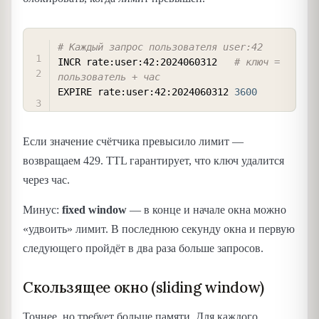
COPY
# Каждый запрос пользователя user:42
INCR rate:user:42:2024060312   
# ключ = 
пользователь + час
EXPIRE rate:user:42:2024060312 
3600
Если значение счётчика превысило лимит —
возвращаем 429. TTL гарантирует, что ключ удалится
через час.
Минус:
fixed window
— в конце и начале окна можно
«удвоить» лимит. В последнюю секунду окна и первую
следующего пройдёт в два раза больше запросов.
Скользящее окно (sliding window)
Точнее, но требует больше памяти. Для каждого