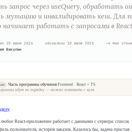
ть запрос через useQuery, обработать о
ь мутацию и инвалидировать кеш. Для т
 начинает работать с запросами в React
но
25 июня 2026
·
обновлено
10 июля 2026
·
~
4
мин чтен
им Викулин
Часть программы обучения:
Frontend · React + TS
ьно
граммы идут по порядку — можно осваивать с нуля.
зделу
любое React-приложение работает с данными с сервера: список
филь пользователя, история заказов. Казалось бы, задача простая