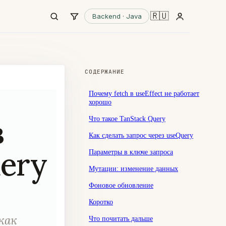
🇷🇺
Backend · Java
СОДЕРЖАНИЕ
Почему fetch в useEffect не работает
хорошо
в
Что такое TanStack Query
Как сделать запрос через useQuery
uery
Параметры в ключе запроса
Мутации: изменение данных
Фоновое обновление
Коротко
как
Что почитать дальше