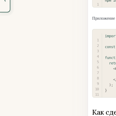
npm
i
Приложение о
impor
const
funct
ret
<
<
)
;
}
Как сд