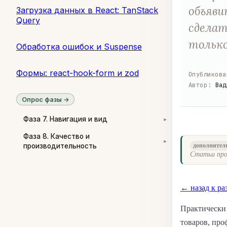
объяви
Загрузка данных в React: TanStack
Query
сделат
только
Обработка ошибок и Suspense
Формы: react-hook-form и zod
Опубликова
Автор
:
Вад
Опрос фазы →
Фаза 7. Навигация и вид
▾
Фаза 8. Качество и
▾
производительность
дополнител
Статьи про
← назад к ра
Практически 
товаров, про