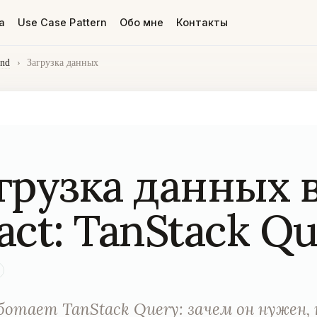
а
Use Case Pattern
Обо мне
Контакты
end
›
Загрузка данных
грузка данных 
act: TanStack Q
ботает TanStack Query: зачем он нужен, 