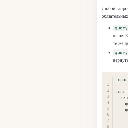
Любой запрос
обязательных
query
кеше. 
те же д
query
вернут
impor
funct
ret
  
  