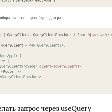
nstall
борачивается в провайдер один раз:
t
{
 QueryClient
,
 QueryClientProvider 
}
from
"@tanstack/r
 queryClient 
=
new
QueryClient
(
)
;
ion
App
(
)
{
urn
(
QueryClientProvider
client
=
{
queryClient
}
>
<
Router
/>
/
QueryClientProvider
>
елать запрос через useQuery