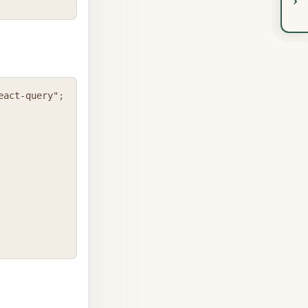
COPY
eact-query"
;