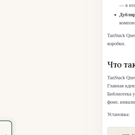
— в ит
Дублир
компон
TanStack Que
коробки.
Что та
TanStack Que
Главная идея
Библиотека у
фоне, инвали
Установка:
‹