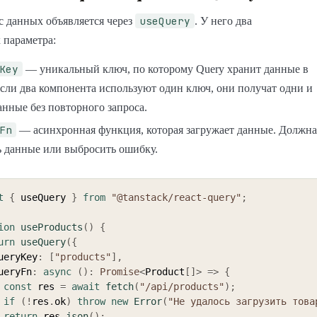
useQuery
 данных объявляется через
. У него два
 параметра:
Key
— уникальный ключ, по которому Query хранит данные в
Если два компонента используют один ключ, они получат одни и
анные без повторного запроса.
Fn
— асинхронная функция, которая загружает данные. Должна
ь данные или выбросить ошибку.
t
{
 useQuery 
}
from
"@tanstack/react-query"
;
ion
useProducts
(
)
{
urn
useQuery
(
{
  queryKey
:
[
"products"
]
,
  queryFn
:
async
(
)
:
Promise
<
Product
[
]
>
=>
{
const
 res 
=
await
fetch
(
"/api/products"
)
;
if
(
!
res
.
ok
)
throw
new
Error
(
"Не удалось загрузить това
return
 res
.
json
(
)
;