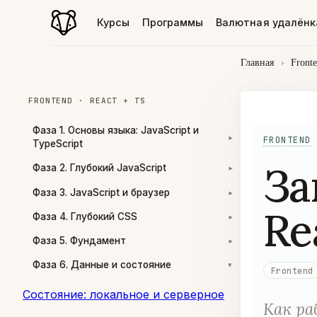
Курсы
Программы
Валютная удалёнк
Главная
›
Front
FRONTEND · REACT + TS
Фаза 1. Основы языка: JavaScript и
FRONTEND
▾
TypeScript
За
Фаза 2. Глубокий JavaScript
▾
Фаза 3. JavaScript и браузер
▾
Re
Фаза 4. Глубокий CSS
▾
Фаза 5. Фундамент
▾
Фаза 6. Данные и состояние
▾
Frontend
Состояние: локальное и серверное
Как ра