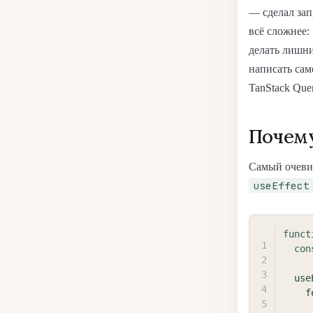
— сделал зап
всё сложнее:
делать лишни
написать сам
TanStack Quer
Почему
Самый очевид
useEffect
funct
con
use
f