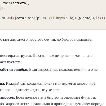
.
then
(
setData
)
;
[
]
)
;
urn
<
ul
>
{
data
?.
map
(
(
p
)
=>
<
li
key
=
{
p
.
id
}
>
{
p
.
name
}
</
li
>
)
}
ботает для самого простого случая, но быстро показывает
дикатора загрузки.
Пока данные не пришли, компонент
ает пустоту.
работки ошибки.
Если запрос упал, пользователь ничего не
ша.
Каждый раз, когда компонент монтируется заново, идёт
запрос — даже если данные уже есть.
запросов.
Если пользователь быстро переключает фильтры,
ко запросов летят параллельно и приходят в случайном порядке