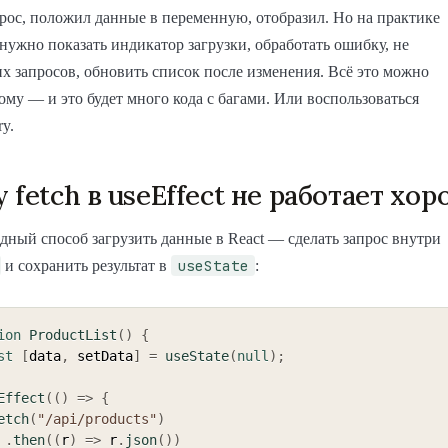
рос, положил данные в переменную, отобразил. Но на практике
 нужно показать индикатор загрузки, обработать ошибку, не
х запросов, обновить список после изменения. Всё это можно
ому — и это будет много кода с багами. Или воспользоваться
y.
 fetch в useEffect не работает хо
ный способ загрузить данные в React — сделать запрос внутри
useState
и сохранить результат в
:
ion
ProductList
(
)
{
st
[
data
,
 setData
]
=
useState
(
null
)
;
Effect
(
(
)
=>
{
etch
(
"/api/products"
)
.
then
(
(
r
)
=>
 r
.
json
(
)
)