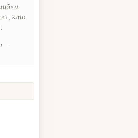
шибки,
ех, кто
.
ия
·