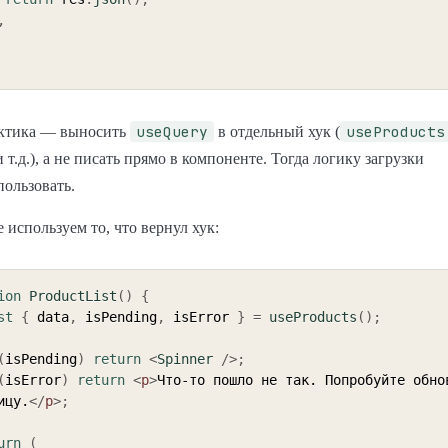
,
useQuery
useProducts
ктика — выносить
в отдельный хук (
 т.д.), а не писать прямо в компоненте. Тогда логику загрузки
пользовать.
 используем то, что вернул хук:
ion
ProductList
(
)
{
st
{
 data
,
 isPending
,
 isError 
}
=
useProducts
(
)
;
(
isPending
)
return
<
Spinner
/>
;
(
isError
)
return
<
p
>
Что-то пошло не так. Попробуйте обнов
ицу.
</
p
>
;
urn
(