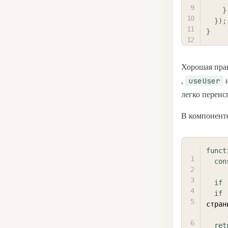
}
}
)
;
}
Хорошая пра
useUser
,
и
легко переис
В компоненте
funct
con
if
if
стран
ret