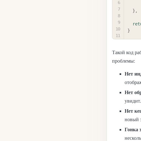
}
,
ret
}
Такой код ра
проблемы:
Нет ин
отображ
Нет об
увидит.
Нет ке
новый 
Гонка 
несколь