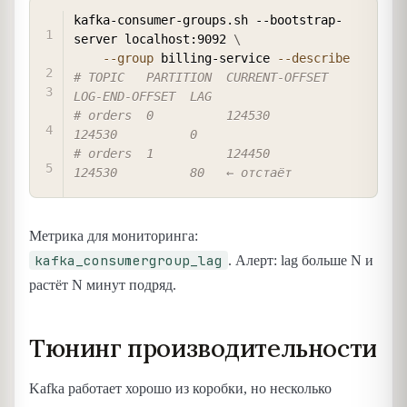
COPY
kafka-consumer-groups.sh --bootstrap-
server localhost:9092 
\
--group
 billing-service 
--describe
# TOPIC   PARTITION  CURRENT-OFFSET  
LOG-END-OFFSET  LAG
# orders  0          124530          
124530          0
# orders  1          124450          
124530          80   ← отстаёт
Метрика для мониторинга:
kafka_consumergroup_lag
. Алерт: lag больше N и
растёт N минут подряд.
Тюнинг производительности
Kafka работает хорошо из коробки, но несколько