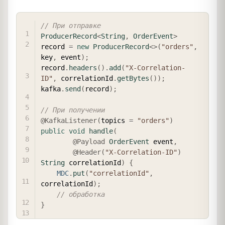
COPY
// При отправке
ProducerRecord
<
String
,
OrderEvent
>
record 
=
new
ProducerRecord
<
>
(
"orders"
,
key
,
 event
)
;
record
.
headers
(
)
.
add
(
"X-Correlation-
ID"
,
 correlationId
.
getBytes
(
)
)
;
kafka
.
send
(
record
)
;
// При получении
@KafkaListener
(
topics 
=
"orders"
)
public
void
handle
(
@Payload
OrderEvent
 event
,
@Header
(
"X-Correlation-ID"
)
String
 correlationId
)
{
MDC
.
put
(
"correlationId"
,
correlationId
)
;
// обработка
}