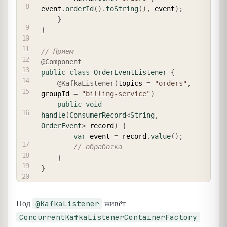
event
.
orderId
(
)
.
toString
(
)
,
 event
)
;
}
}
// Приём
@Component
public
class
OrderEventListener
{
@KafkaListener
(
topics 
=
"orders"
,
groupId 
=
"billing-service"
)
public
void
handle
(
ConsumerRecord
<
String
,
OrderEvent
>
 record
)
{
var
 event 
=
 record
.
value
(
)
;
// обработка
}
}
@KafkaListener
Под
живёт
ConcurrentKafkaListenerContainerFactory
—