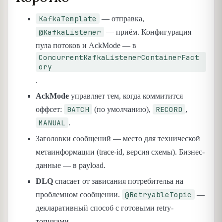
KafkaTemplate
— отправка,
@KafkaListener
— приём. Конфигурация
пула потоков и AckMode — в
ConcurrentKafkaListenerContainerFact
ory
.
AckMode
управляет тем, когда коммитится
BATCH
RECORD
оффсет:
(по умолчанию),
,
MANUAL
.
Заголовки сообщений — место для технической
метаинформации (trace-id, версия схемы). Бизнес-
данные — в payload.
DLQ
спасает от зависания потребительа на
@RetryableTopic
проблемном сообщении.
—
декларативный способ с готовыми retry-
топиками.