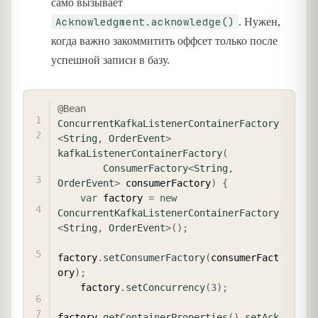
само вызывает
Acknowledgment.acknowledge()
. Нужен,
когда важно закоммитить оффсет только после
успешной записи в базу.
COPY
@Bean
ConcurrentKafkaListenerContainerFactory
<
String
,
OrderEvent
>
kafkaListenerContainerFactory
(
ConsumerFactory
<
String
,
OrderEvent
>
 consumerFactory
)
{
var
 factory 
=
new
ConcurrentKafkaListenerContainerFactory
<
String
,
OrderEvent
>
(
)
;
factory
.
setConsumerFactory
(
consumerFact
ory
)
;
    factory
.
setConcurrency
(
3
)
;
factory
.
getContainerProperties
(
)
.
setAck