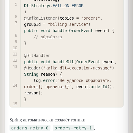
DltStrategy
.
FAIL_ON_ERROR
)
@KafkaListener
(
topics 
=
"orders"
,
groupId 
=
"billing-service"
)
public
void
handle
(
OrderEvent
 event
)
{
// обработка
}
@DltHandler
public
void
handleDlt
(
OrderEvent
 event
,
@Header
(
"kafka_dlt-exception-message"
)
String
 reason
)
{
    log
.
error
(
"Не удалось обработать: 
order={} причина={}"
,
 event
.
orderId
(
)
,
reason
)
;
}
Spring автоматически создаёт топики
orders-retry-0
orders-retry-1
,
,