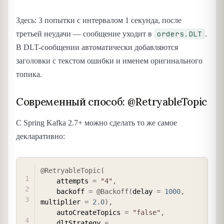
Здесь: 3 попытки с интервалом 1 секунда, после
orders.DLT
третьей неудачи — сообщение уходит в
.
В DLT-сообщении автоматически добавляются
заголовки с текстом ошибки и именем оригинального
топика.
Современный способ: @RetryableTopic
С Spring Kafka 2.7+ можно сделать то же самое
декларативно:
COPY
@RetryableTopic
(
    attempts 
=
"4"
,
    backoff 
=
@Backoff
(
delay 
=
1000
,
multiplier 
=
2.0
)
,
    autoCreateTopics 
=
"false"
,
    dltStrategy 
=