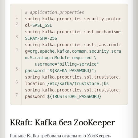
COPY
# application.properties
spring.kafka.properties.security.protoc
ol
=
SASL_SSL
spring.kafka.properties.sasl.mechanism
=
SCRAM-SHA-256
spring.kafka.properties.sasl.jaas.confi
g
=
org.apache.kafka.common.security.scra
m.ScramLoginModule required \

    username="billing-service" 
password="${KAFKA_PASSWORD}";
spring.kafka.properties.ssl.truststore.
location
=
/etc/kafka/truststore.jks
spring.kafka.properties.ssl.truststore.
password
=
${TRUSTSTORE_PASSWORD}
KRaft: Kafka без ZooKeeper
Раньше Kafka требовала отдельного ZooKeeper-