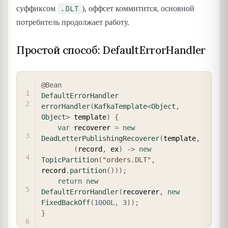
.DLT
суффиксом
), оффсет коммитится, основной
потребитель продолжает работу.
Простой способ: DefaultErrorHandler
COPY
@Bean
DefaultErrorHandler
errorHandler
(
KafkaTemplate
<
Object
,
Object
>
 template
)
{
var
 recoverer 
=
new
DeadLetterPublishingRecoverer
(
template
,
(
record
,
 ex
)
->
new
TopicPartition
(
"orders.DLT"
,
record
.
partition
(
)
)
)
;
return
new
DefaultErrorHandler
(
recoverer
,
new
FixedBackOff
(
1000L
,
3
)
)
;
}