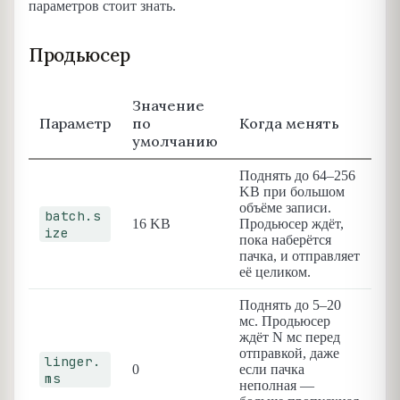
параметров стоит знать.
Продьюсер
Значение
Параметр
по
Когда менять
умолчанию
Поднять до 64–256
KB при большом
объёме записи.
batch.s
16 KB
Продьюсер ждёт,
ize
пока наберётся
пачка, и отправляет
её целиком.
Поднять до 5–20
мс. Продьюсер
ждёт N мс перед
отправкой, даже
linger.
0
если пачка
ms
неполная —