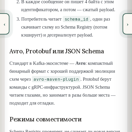
В каждое сообщение он пишет 4 байта с этим
идентификатором, а потом — сжатый payload.
schema_id
Потребитель читает
, один раз
‹
›
скачивает схему из Schema Registry (потом
кэширует) и десериализует payload.
Avro, Protobuf или JSON Schema
Стандарт в Kafka-экосистеме —
Avro
: компактный
бинарный формат с хорошей поддержкой эволюции
avro-maven-plugin
схем через
. Protobuf берут
команды с gRPC-инфраструктурой. JSON Schema
читаем глазами, но занимает в разы больше места —
подходит для отладки.
Режимы совместимости
Schema Registry проверяет, не сломает ли новая версия