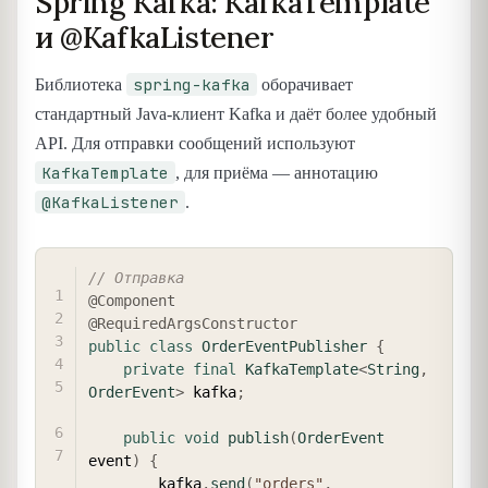
Spring Kafka: KafkaTemplate
и @KafkaListener
spring-kafka
Библиотека
оборачивает
стандартный Java-клиент Kafka и даёт более удобный
API. Для отправки сообщений используют
KafkaTemplate
, для приёма — аннотацию
@KafkaListener
.
COPY
// Отправка
@Component
@RequiredArgsConstructor
public
class
OrderEventPublisher
{
private
final
KafkaTemplate
<
String
,
OrderEvent
>
 kafka
;
public
void
publish
(
OrderEvent
event
)
{
        kafka
.
send
(
"orders"
,