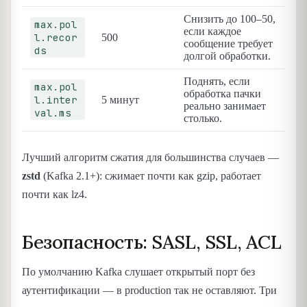
Снизить до 100–50,
max.pol
если каждое
l.recor
500
сообщение требует
ds
долгой обработки.
Поднять, если
max.pol
обработка пачки
l.inter
5 минут
реально занимает
val.ms
столько.
Лучший алгоритм сжатия для большинства случаев —
zstd
(Kafka 2.1+): сжимает почти как gzip, работает
почти как lz4.
Безопасность: SASL, SSL, ACL
По умолчанию Kafka слушает открытый порт без
аутентификации — в production так не оставляют. Три