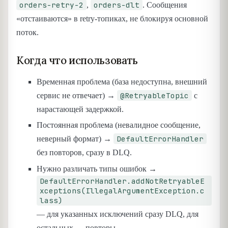
orders-retry-2
orders-dlt
,
. Сообщения
«отстаиваются» в retry-топиках, не блокируя основной
поток.
Когда что использовать
Временная проблема (база недоступна, внешний
@RetryableTopic
сервис не отвечает) →
с
нарастающей задержкой.
Постоянная проблема (невалидное сообщение,
DefaultErrorHandler
неверный формат) →
без повторов, сразу в DLQ.
Нужно различать типы ошибок →
DefaultErrorHandler.addNotRetryableE
xceptions(IllegalArgumentException.c
lass)
— для указанных исключений сразу DLQ, для
остальных — повторы.