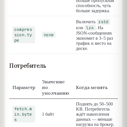
больше пропускная
способность, чуть
больше задержка.
zstd
Включить
lz4
или
. На
compres
JSON-сообщениях
sion.ty
none
экономит в 3–5 раз
pe
трафик и место на
диске.
Потребитель
Значение
Параметр
по
Когда менять
умолчанию
Поднять до 50–500
fetch.m
KB. Потребитель
in.byte
1 байт
ждёт накопления
s
данных — меньше
нагрузка на брокер.