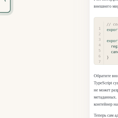
внешнего мир
// co
expor
expor
reg
can
}
Обратите вн
TypeScript с
не может раз
метаданных. 
контейнер н
Теперь сам а