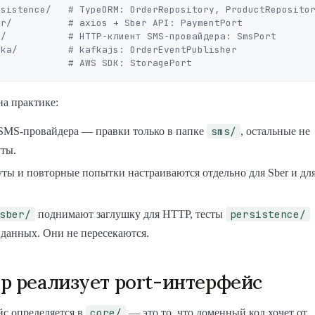
на практике:
sms/
SMS-провайдера — правки только в папке
, остальные не
уты.
уты и повторные попытки настраиваются отдельно для Sber и дл
sber/
persistence/
поднимают заглушку для HTTP, тесты
 данных. Они не пересекаются.
р реализует port-интерфейс
core/
йс определяется в
— это то, что доменный код хочет от