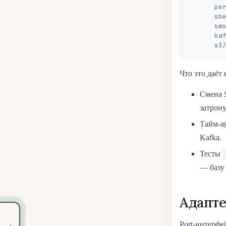
      persistence/   # TypeORM: OrderRepository, ProductRepository

      sber/          # axios + Sber API: PaymentPort

      sms/           # HTTP-клиент SMS-провайдера: SmsPort

      kafka/         # kafkajs: OrderEventPublisher

Что это даёт 
Смена 
затрон
Тайм-а
Kafka.
Тесты
— базу
Адапте
‹
Port-интерфе