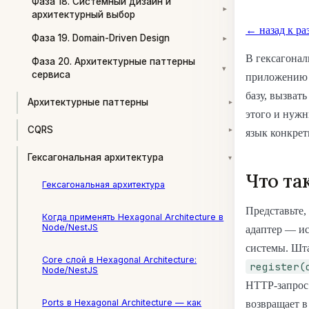
Фаза 18. Системный дизайн и
▾
архитектурный выбор
← назад к ра
Фаза 19. Domain-Driven Design
▾
В гексагонал
Фаза 20. Архитектурные паттерны
▾
сервиса
приложению р
базу, вызват
Архитектурные паттерны
▾
этого и нужн
CQRS
язык конкрет
▾
Гексагональная архитектура
▾
Что та
Гексагональная архитектура
Представьте,
Когда применять Hexagonal Architecture в
Node/NestJS
адаптер — ис
системы. Шта
Core слой в Hexagonal Architecture:
register(
Node/NestJS
HTTP-запрос 
Ports в Hexagonal Architecture — как
возвращает в