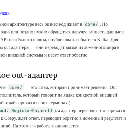
зделу
core/
ьной архитектуре весь бизнес-код живёт в
. Но
ано или поздно нужно обращаться наружу: записать данные в
ь API платёжного шлюза, опубликовать событие в Kafka. Для
ы out-адаптеры — они переводят вызов из доменного мира в
ной внешней системы и несут ответ обратно.
кое out-адаптер
core/
 что
— это штаб, который принимает решения. Out-
полнитель, который говорит на языке конкретной внешней
б отдаёт приказ в своих терминах (
cmd: RegisterPayment)
), а адаптер переводит этот приказ в
к Сберу, ждёт ответ, переводит обратно в доменный результат и
 штаб. На этом его работа заканчивается.