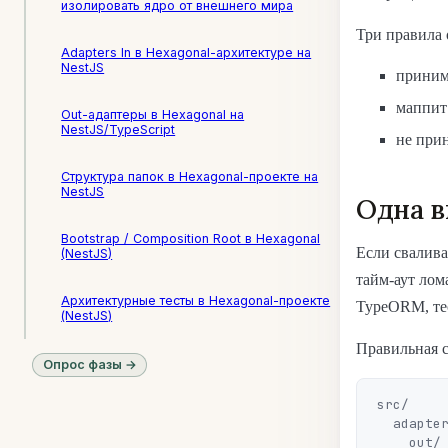
изолировать ядро от внешнего мира
Три правила 
Adapters In в Hexagonal-архитектуре на
NestJS
приним
маппит
Out-адаптеры в Hexagonal на
NestJS/TypeScript
не при
Структура папок в Hexagonal-проекте на
NestJS
Одна в
Bootstrap / Composition Root в Hexagonal
Если свалива
(NestJS)
тайм-аут лом
Архитектурные тесты в Hexagonal-проекте
TypeORM, тес
(NestJS)
Правильная 
Опрос фазы →
src/

  adapters/

    out/
