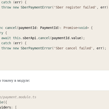
catch
(
err
)
{
throw
new
SberPaymentError
(
'Sber register failed'
,
 err
)
nc
cancel
(
paymentId
:
 PaymentId
)
:
Promise
<
void
>
{
ry
{
await
this
.
sberApi
.
cancel
(
paymentId
.
value
)
;
catch
(
err
)
{
throw
new
SberPaymentError
(
'Sber cancel failed'
,
 err
)
;
 токену в модуле:
p/payment.module.ts
le
(
{
oviders
:
[