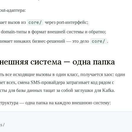
out-адаптера:
core/
ает вызов из
через port-интерфейс;
 domain-типы в формат внешней системы и обратно;
core/
нимает никаких бизнес-решений — это дело
.
нешняя система — одна папка
ть все исходящие вызовы в один класс, получается хаос: один
ает всех, смена SMS-провайдера затрагивает код рядом с
ты для базы данных тащат за собой заглушки для Kafka.
структура — одна папка на каждую внешнюю систему: