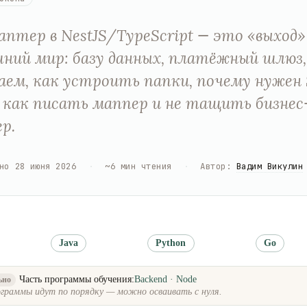
аптер в NestJS/TypeScript — это «выход»
шний мир: базу данных, платёжный шлюз, 
аем, как устроить папки, почему нужен 
 как писать маппер и не тащить бизнес-
р.
но
28 июня 2026
·
~
6
мин чтения
·
Автор
:
Вадим Викулин
Java
Python
Go
Часть программы обучения:
Backend · Node
ьно
граммы идут по порядку — можно осваивать с нуля.