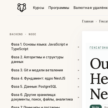
Курсы
Программы
Валютная удалёнк
Главная
›
Гекса
BACKEND · NODE
Фаза 1. Основы языка: JavaScript и
ГЕКСАГОНА
▾
TypeScript
Ou
Фаза 2. Алгоритмы и структуры
▾
данных
Фаза 3. Git и модели ветвления
He
▾
Фаза 4. Фундамент: ядро NestJS
▾
Ne
Фаза 5. Данные: PostgreSQL
▾
Фаза 6. Другие хранилища:
▾
документы, поиск, файлы, аналитика
Node
Ba
Фаза 7. Принципы и паттерны