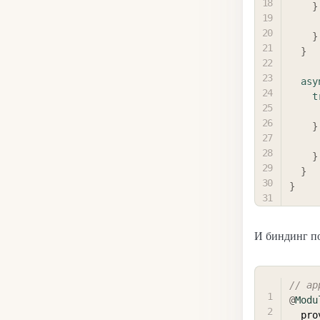
}
}
}
asy
t
}
}
}
}
И биндинг по
// ap
@
Modu
  pr