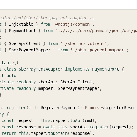
apters/out/sber/sber-payment.adapter.ts
t
{
 Injectable 
}
from
'@nestjs/common'
;
t
{
 PaymentPort 
}
from
'../../../core/payment/port/out/p
;
t
{
 SberApiClient 
}
from
'./sber-api.client'
;
t
{
 SberPaymentMapper 
}
from
'./sber-payment.mapper'
;
ctable
(
)
t
class
SberPaymentAdapter
implements
PaymentPort
{
structor
(
rivate
readonly
 sberApi
:
 SberApiClient
,
rivate
readonly
 mapper
:
 SberPaymentMapper
,
}
nc
register
(
cmd
:
 RegisterPayment
)
:
Promise
<
RegisterResul
ry
{
const
 request 
=
this
.
mapper
.
toApi
(
cmd
)
;
const
 response 
=
await
this
.
sberApi
.
register
(
request
)
;
return
this
.
mapper
.
toDomain
(
response
)
;