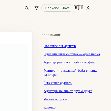
🇷🇺
Backend · Java
СОДЕРЖАНИЕ
Что такое out-адаптер
Одна внешняя система — одна папка
Адаптер реализует port-интерфейс
Маппер — отдельный файл в папке
адаптера
Persistence-адаптер
Адаптеры не знают друг о друге
Частые ошибки
Коротко