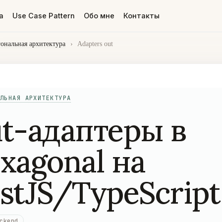
а
Use Case Pattern
Обо мне
Контакты
гональная архитектура
›
Adapters out
ЛЬНАЯ АРХИТЕКТУРА
t-адаптеры в
xagonal на
stJS/TypeScript
ckend