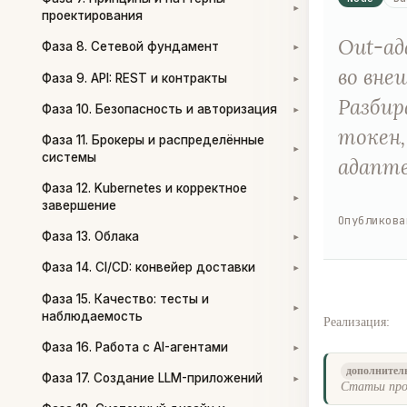
▾
проектирования
Out-ад
Фаза 8. Сетевой фундамент
▾
во вне
Фаза 9. API: REST и контракты
▾
Разбир
Фаза 10. Безопасность и авторизация
▾
токен,
Фаза 11. Брокеры и распределённые
▾
системы
адапте
Фаза 12. Kubernetes и корректное
▾
завершение
Опубликова
Фаза 13. Облака
▾
Фаза 14. CI/CD: конвейер доставки
▾
Фаза 15. Качество: тесты и
▾
наблюдаемость
Реализация:
Фаза 16. Работа с AI-агентами
▾
дополнител
Фаза 17. Создание LLM-приложений
▾
Статьи про