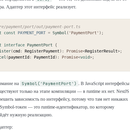
а. Адаптер этот интерфейс реализует.
re/payment/port/out/payment-port.ts
t
const
PAYMENT_PORT
=
Symbol
(
'PaymentPort'
)
;
t
interface
PaymentPort
{
ister
(
cmd
:
 RegisterPayment
)
:
Promise
<
RegisterResult
>
;
cel
(
paymentId
:
 PaymentId
)
:
Promise
<
void
>
;
Symbol('PaymentPort')
имание на
. В JavaScript интерфейсы
уществуют только на этапе компиляции — в runtime их нет. NestJS
решить зависимость по интерфейсу, потому что там нет никаких
Symbol-токен — это runtime-идентификатор, по которому
айдёт нужную реализацию.
даптер: