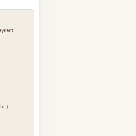
COPY
ayment-
t
>
{