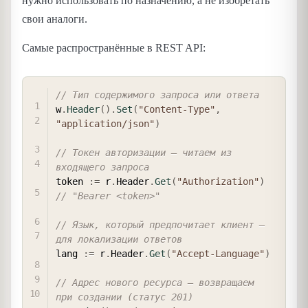
нужно использовать по назначению, а не изобретать
свои аналоги.
Самые распространённые в REST API:
COPY
// Тип содержимого запроса или ответа
w
.
Header
(
)
.
Set
(
"Content-Type"
,
"application/json"
)
// Токен авторизации — читаем из 
входящего запроса
token 
:=
 r
.
Header
.
Get
(
"Authorization"
)
// "Bearer <token>"
// Язык, который предпочитает клиент — 
для локализации ответов
lang 
:=
 r
.
Header
.
Get
(
"Accept-Language"
)
// Адрес нового ресурса — возвращаем 
при создании (статус 201)