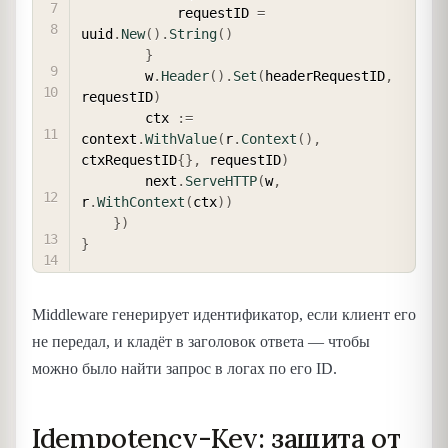
            requestID 
=
uuid
.
New
(
)
.
String
(
)
}
        w
.
Header
(
)
.
Set
(
headerRequestID
,
requestID
)
        ctx 
:=
context
.
WithValue
(
r
.
Context
(
)
,
ctxRequestID
{
}
,
 requestID
)
        next
.
ServeHTTP
(
w
,
r
.
WithContext
(
ctx
)
)
}
)
}
Middleware генерирует идентификатор, если клиент его
не передал, и кладёт в заголовок ответа — чтобы
можно было найти запрос в логах по его ID.
Idempotency-Key: защита от