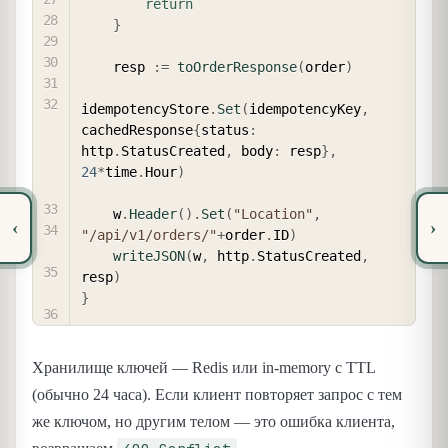
return
}
    resp 
:=
toOrderResponse
(
order
)
idempotencyStore
.
Set
(
idempotencyKey
,
cachedResponse
{
status
:
http
.
StatusCreated
,
 body
:
 resp
}
,
24
*
time
.
Hour
)
    w
.
Header
(
)
.
Set
(
"Location"
,
‹
›
"/api/v1/orders/"
+
order
.
ID
)
writeJSON
(
w
,
 http
.
StatusCreated
,
resp
)
}
Хранилище ключей — Redis или in-memory с TTL
(обычно 24 часа). Если клиент повторяет запрос с тем
же ключом, но другим телом — это ошибка клиента,