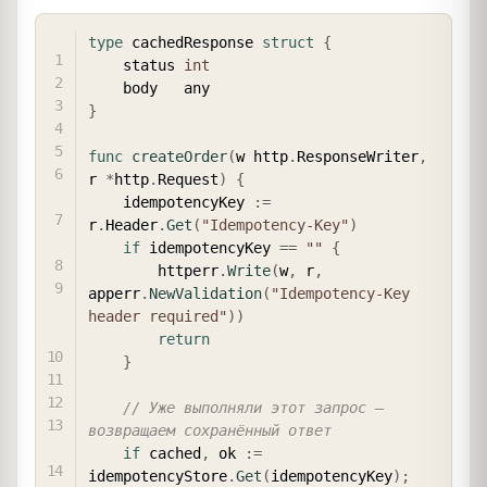
COPY
type
 cachedResponse 
struct
{
    status 
int
}
func
createOrder
(
w http
.
ResponseWriter
,
r 
*
http
.
Request
)
{
    idempotencyKey 
:=
r
.
Header
.
Get
(
"Idempotency-Key"
)
if
 idempotencyKey 
==
""
{
        httperr
.
Write
(
w
,
 r
,
apperr
.
NewValidation
(
"Idempotency-Key 
header required"
)
)
return
}
// Уже выполняли этот запрос — 
возвращаем сохранённый ответ
if
 cached
,
 ok 
:=
idempotencyStore
.
Get
(
idempotencyKey
)
;