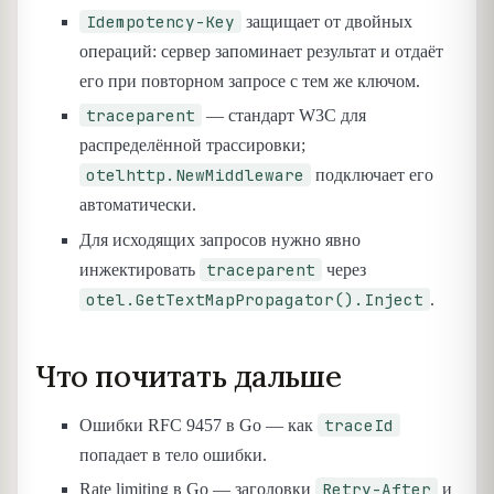
Idempotency-Key
защищает от двойных
операций: сервер запоминает результат и отдаёт
его при повторном запросе с тем же ключом.
traceparent
— стандарт W3C для
распределённой трассировки;
otelhttp.NewMiddleware
подключает его
автоматически.
Для исходящих запросов нужно явно
traceparent
инжектировать
через
otel.GetTextMapPropagator().Inject
.
Что почитать дальше
traceId
Ошибки RFC 9457 в Go — как
попадает в тело ошибки.
Retry-After
Rate limiting в Go — заголовки
и