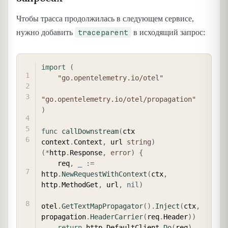
Чтобы трасса продолжилась в следующем сервисе,
traceparent
нужно добавить
в исходящий запрос:
COPY
import
(
"go.opentelemetry.io/otel"
"go.opentelemetry.io/otel/propagation"
)
func
callDownstream
(
ctx 
context
.
Context
,
 url 
string
)
(
*
http
.
Response
,
error
)
{
    req
,
_
:=
http
.
NewRequestWithContext
(
ctx
,
http
.
MethodGet
,
 url
,
nil
)
otel
.
GetTextMapPropagator
(
)
.
Inject
(
ctx
,
propagation
.
HeaderCarrier
(
req
.
Header
)
)
return
 http
.
DefaultClient
.
Do
(
req
)