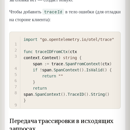
traceId
Чтобы добавить
в тело ошибки (для отладки
на стороне клиента):
COPY
import
"go.opentelemetry.io/otel/trace"
func
traceIDFromCtx
(
ctx 
context
.
Context
)
string
{
    span 
:=
 trace
.
SpanFromContext
(
ctx
)
if
!
span
.
SpanContext
(
)
.
IsValid
(
)
{
return
""
}
return
span
.
SpanContext
(
)
.
TraceID
(
)
.
String
(
)
}
Передача трассировки в исходящих
запросах