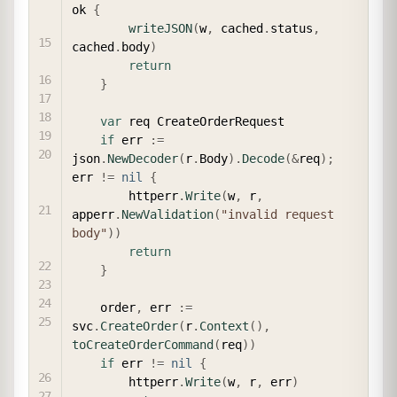
ok 
{
writeJSON
(
w
,
 cached
.
status
,
cached
.
body
)
return
}
var
 req CreateOrderRequest

if
 err 
:=
json
.
NewDecoder
(
r
.
Body
)
.
Decode
(
&
req
)
;
err 
!=
nil
{
        httperr
.
Write
(
w
,
 r
,
apperr
.
NewValidation
(
"invalid request 
body"
)
)
return
}
    order
,
 err 
:=
svc
.
CreateOrder
(
r
.
Context
(
)
,
toCreateOrderCommand
(
req
)
)
if
 err 
!=
nil
{
        httperr
.
Write
(
w
,
 r
,
 err
)