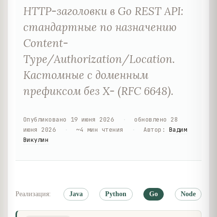
HTTP-заголовки в Go REST API:
стандартные по назначению
Content-
Type/Authorization/Location.
Кастомные с доменным
префиксом без X- (RFC 6648).
Опубликовано
19 июня 2026
·
обновлено
28
июня 2026
·
~
4
мин чтения
·
Автор
:
Вадим
Викулин
Реализация:
Java
Python
Go
Node