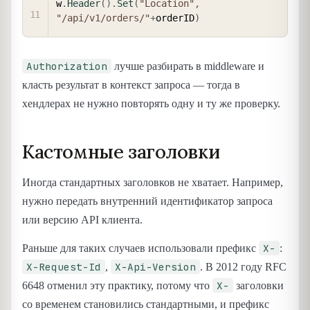
w
.
Header
(
)
.
Set
(
"Location"
,
"/api/v1/orders/"
+
orderID
)
Authorization
лучше разбирать в middleware и
класть результат в контекст запроса — тогда в
хендлерах не нужно повторять одну и ту же проверку.
Кастомные заголовки
Иногда стандартных заголовков не хватает. Например,
нужно передать внутренний идентификатор запроса
или версию API клиента.
X-
Раньше для таких случаев использовали префикс
:
X-Request-Id
X-Api-Version
,
. В 2012 году RFC
X-
6648 отменил эту практику, потому что
заголовки
со временем становились стандартными, и префикс