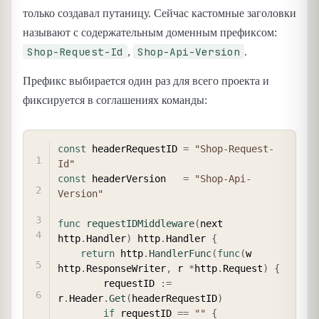
только создавал путаницу. Сейчас кастомные заголовки
называют с содержательным доменным префиксом:
Shop-Request-Id
Shop-Api-Version
,
.
Префикс выбирается один раз для всего проекта и
фиксируется в соглашениях команды:
COPY
const
 headerRequestID 
=
"Shop-Request-
Id"
const
 headerVersion   
=
"Shop-Api-
Version"
func
requestIDMiddleware
(
next 
http
.
Handler
)
 http
.
Handler 
{
return
 http
.
HandlerFunc
(
func
(
w 
http
.
ResponseWriter
,
 r 
*
http
.
Request
)
{
        requestID 
:=
r
.
Header
.
Get
(
headerRequestID
)
if
 requestID 
==
""
{