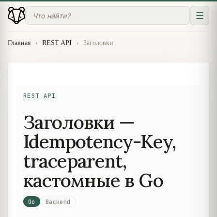
☰
Главная
›
REST API
›
Заголовки
REST API
Заголовки —
Idempotency-Key,
traceparent,
кастомные в Go
Go
Backend