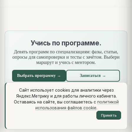
Учись по программе.
Девять программ по специализациям: фазы, статьи,
опросы для самопроверки и тесты с зачётом. Выбери
маршрут и учись с ментором.
Выбрать программу →
Записаться →
Сайт использует cookies для аналитики через
Яндекс.Метрику и для работы личного кабинета.
Что нового
·
Стандарты
·
Сквозной кейс
·
Библиотеки
·
Оставаясь на сайте, вы соглашаетесь с
политикой
Методология (Use Case Pattern)
использования файлов cookie
.
© 2026 vikulin-va.ru ·
Обо мне
·
Контакты
·
Telegram
·
RSS
·
Принять
LinkedIn
·
GitHub
·
Политика cookie