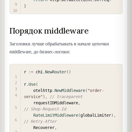
}
Порядок middleware
Заголовки лучше обрабатывать в начале цепочки
middleware, до бизнес-логики:
COPY
r 
:=
 chi
.
NewRouter
(
)
r
.
Use
(
    otelhttp
.
NewMiddleware
(
"order-
service"
)
,
// traceparent
    requestIDMiddleware
,
// Shop-Request-Id
RateLimitMiddleware
(
globalLimiter
)
,
// Retry-After
    Recoverer
,