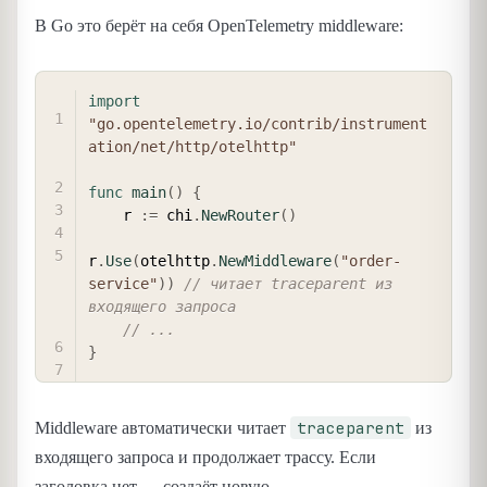
В Go это берёт на себя OpenTelemetry middleware:
COPY
import
"go.opentelemetry.io/contrib/instrument
ation/net/http/otelhttp"
func
main
(
)
{
    r 
:=
 chi
.
NewRouter
(
)
r
.
Use
(
otelhttp
.
NewMiddleware
(
"order-
service"
)
)
// читает traceparent из 
входящего запроса
// ...
}
traceparent
Middleware автоматически читает
из
входящего запроса и продолжает трассу. Если
заголовка нет — создаёт новую.