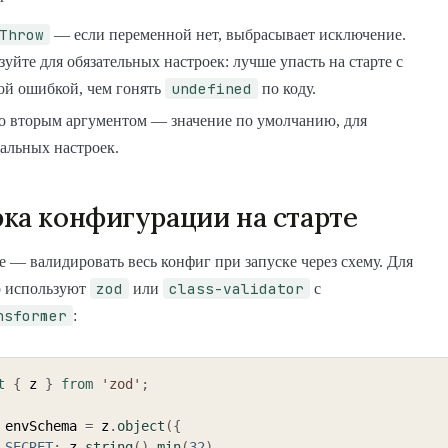
Throw
— если переменной нет, выбрасывает исключение.
уйте для обязательных настроек: лучше упасть на старте с
undefined
ой ошибкой, чем гонять
по коду.
о вторым аргументом — значение по умолчанию, для
альных настроек.
ка конфигурации на старте
 — валидировать весь конфиг при запуске через схему. Для
zod
class-validator
о используют
или
с
nsformer
:
t
{
 z 
}
from
'zod'
;
 envSchema 
=
 z
.
object
(
{
_SECRET
:
 z
.
string
(
)
.
min
(
32
)
,