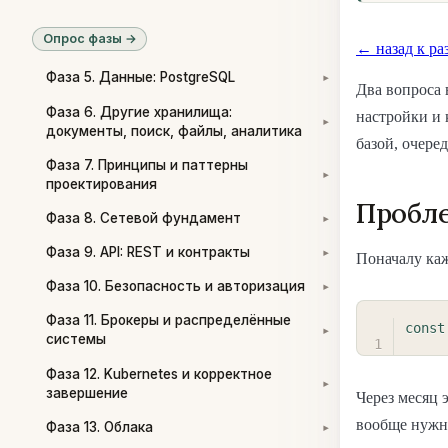
Опрос фазы →
← назад к ра
Фаза 5. Данные: PostgreSQL
▾
Два вопроса 
Фаза 6. Другие хранилища:
настройки и 
▾
документы, поиск, файлы, аналитика
базой, очеред
Фаза 7. Принципы и паттерны
▾
проектирования
Пробл
Фаза 8. Сетевой фундамент
▾
Фаза 9. API: REST и контракты
▾
Поначалу каж
Фаза 10. Безопасность и авторизация
▾
Фаза 11. Брокеры и распределённые
const
▾
системы
Фаза 12. Kubernetes и корректное
▾
завершение
Через месяц 
вообще нужн
Фаза 13. Облака
▾