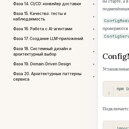
на старте, а 
Фаза 14. CI/CD: конвейер доставки
▾
подменённым
Фаза 15. Качество: тесты и
▾
наблюдаемость
ConfigMod
проверяются 
Фаза 16. Работа с AI-агентами
▾
ConfigSer
Фаза 17. Создание LLM-приложений
▾
Фаза 18. Системный дизайн и
▾
Config
архитектурный выбор
Фаза 19. Domain-Driven Design
▾
Устанавливае
Фаза 20. Архитектурные паттерны
▾
сервиса
npm
i
Подключается
impor