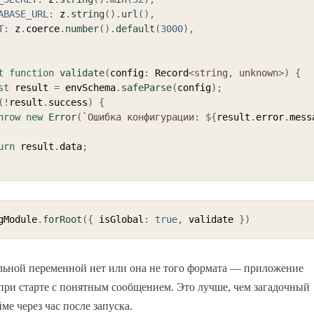
ABASE_URL
:
 z
.
string
(
)
.
url
(
)
,
T
:
 z
.
coerce
.
number
(
)
.
default
(
3000
)
,
t
function
validate
(
config
:
 Record
<
string
,
unknown
>
)
{
st
 result 
=
 envSchema
.
safeParse
(
config
)
;
(
!
result
.
success
)
{
hrow
new
Error
(
`
Ошибка конфигурации: 
${
result
.
error
.
mess
urn
 result
.
data
;
gModule
.
forRoot
(
{
 isGlobal
:
true
,
 validate 
}
)
льной переменной нет или она не того формата — приложение
 при старте с понятным сообщением. Это лучше, чем загадочный
ме через час после запуска.