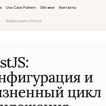
а
Use Case Pattern
Обо мне
Контакты
S
›
Конфигурация и lifecycle
stJS:
нфигурация и
зненный цикл