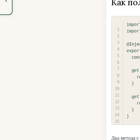
Как по
impor
impor
@
Inje
expor
con
get
r
}
get
r
}
}
Два метода с