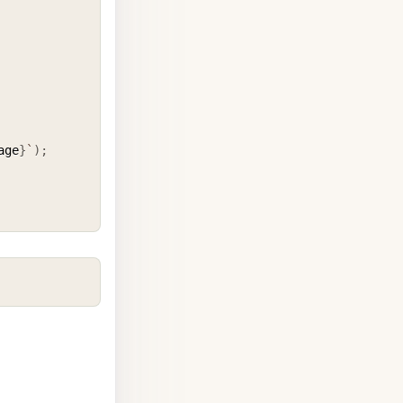
age
}
`
)
;
COPY