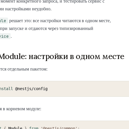
в момент конкретного запроса, и тестировать сервис с
и настройками неудобно.
ule
решает это: все настройки читаются в одном месте,
при запуске и отдаются через типизированный
vice
.
Module: настройки в одном месте
тся отдельным пакетом:
nstall
 в корневом модуле:
t
{
 Module 
}
from
'@nestjs/common'
;