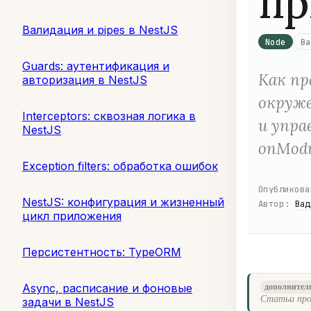
пр
Валидация и pipes в NestJS
Node
Ba
Guards: аутентификация и
Как пр
авторизация в NestJS
окруже
Interceptors: сквозная логика в
и упра
NestJS
onModu
Exception filters: обработка ошибок
Опубликова
NestJS: конфигурация и жизненный
Автор
:
Вад
цикл приложения
Персистентность: TypeORM
Async, расписание и фоновые
дополнител
Статьи про
задачи в NestJS