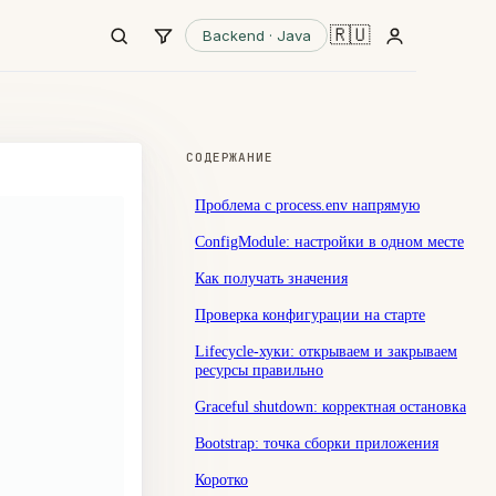
🇷🇺
Backend · Java
СОДЕРЖАНИЕ
Проблема с process.env напрямую
ConfigModule: настройки в одном месте
Как получать значения
Проверка конфигурации на старте
Lifecycle-хуки: открываем и закрываем
ресурсы правильно
Graceful shutdown: корректная остановка
Bootstrap: точка сборки приложения
Коротко