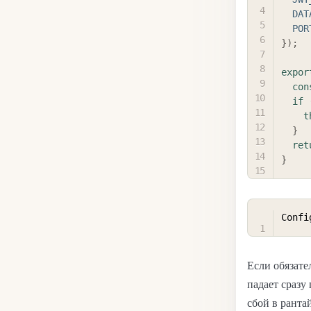
DAT
POR
}
)
;
expor
con
if
t
}
ret
}
Confi
Если обязате
падает сразу
сбой в рантай