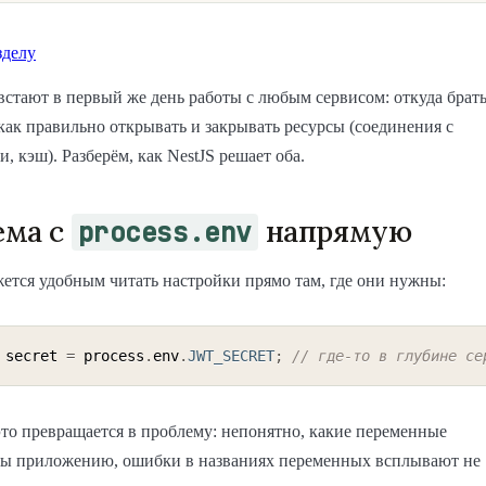
зделу
встают в первый же день работы с любым сервисом: откуда брат
как правильно открывать и закрывать ресурсы (соединения с
и, кэш). Разберём, как NestJS решает оба.
ема с
напрямую
process.env
ется удобным читать настройки прямо там, где они нужны:
 secret 
=
 process
.
env
.
JWT_SECRET
;
// где-то в глубине се
это превращается в проблему: непонятно, какие переменные
ы приложению, ошибки в названиях переменных всплывают не