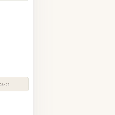
ь
COPY
рвиса