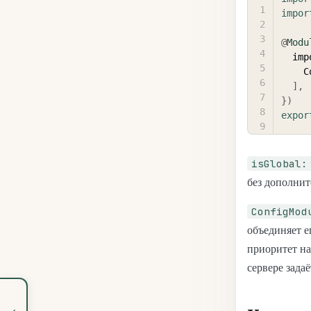
impor
@
Modu
  im
 
]
,
}
)
expor
isGlobal:
без дополнит
ConfigMod
объединяет 
приоритет н
сервере зада
‹