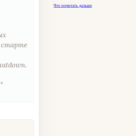
Что почитать дальше
ых
а старте
shutdown.
ия
·