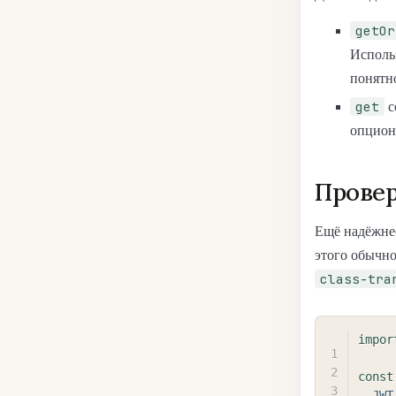
getOr
Использ
понятн
get
с
опцион
Провер
Ещё надёжнее
этого обычн
class-tra
impor
const
JWT