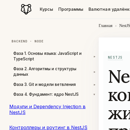
Курсы
Программы
Валютная удалёнк
Главная
›
NestJ
BACKEND · NODE
Фаза 1. Основы языка: JavaScript и
NESTJS
▾
TypeScript
Ne
Фаза 2. Алгоритмы и структуры
▾
данных
Фаза 3. Git и модели ветвления
ко
▾
Фаза 4. Фундамент: ядро NestJS
▾
жи
Модули и Dependency Injection в
NestJS
Контроллеры и роутинг в NestJS