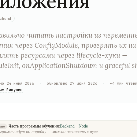
иложения
ckend
авильно читать настройки из переменн
ния через ConfigModule, проверять их н
влять ресурсами через lifecycle-хуки —
leInit, onApplicationShutdown и graceful 
но
24 июня 2026
·
обновлено
27 июня 2026
·
~
4
мин чтен
им Викулин
Часть программы обучения:
Backend · Node
ьно
граммы идут по порядку — можно осваивать с нуля.