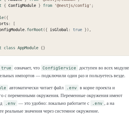
t
{
 ConfigModule 
}
from
'@nestjs/config'
;
le
(
{
ports
:
[
   ConfigModule
.
forRoot
(
{
 isGlobal
:
true
}
)
,
t
class
AppModule
{
}
 true
ConfigService
означает, что
доступен во всех модуля
ельных импортов — подключили один раз и пользуетесь везде.
ule
.env
автоматически читает файл
в корне проекта и
его с переменными окружения. Переменные окружения имеют
.env
.env
ад
— это удобно: локально работаете с
, а на
ёте реальные значения через системное окружение.