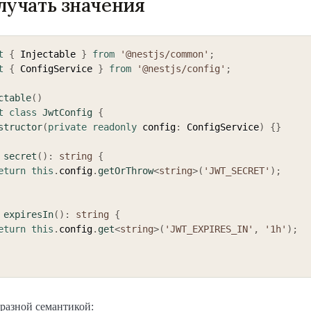
лучать значения
t
{
 Injectable 
}
from
'@nestjs/common'
;
t
{
 ConfigService 
}
from
'@nestjs/config'
;
ctable
(
)
t
class
JwtConfig
{
structor
(
private
readonly
 config
:
 ConfigService
)
{
}
secret
(
)
:
string
{
eturn
this
.
config
.
getOrThrow
<
string
>
(
'JWT_SECRET'
)
;
expiresIn
(
)
:
string
{
eturn
this
.
config
.
get
<
string
>
(
'JWT_EXPIRES_IN'
,
'1h'
)
;
 разной семантикой: