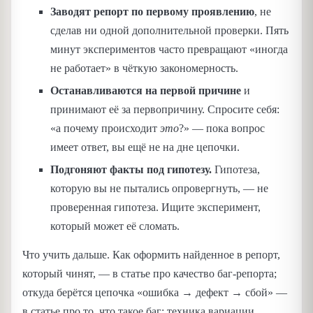
Заводят репорт по первому проявлению
, не
сделав ни одной дополнительной проверки. Пять
минут экспериментов часто превращают «иногда
не работает» в чёткую закономерность.
Останавливаются на первой причине
и
принимают её за первопричину. Спросите себя:
«а почему происходит
это
?» — пока вопрос
имеет ответ, вы ещё не на дне цепочки.
Подгоняют факты под гипотезу.
Гипотеза,
которую вы не пытались опровергнуть, — не
проверенная гипотеза. Ищите эксперимент,
который может её сломать.
Что учить дальше. Как оформить найденное в репорт,
который чинят, — в статье про качество баг-репорта;
откуда берётся цепочка «ошибка → дефект → сбой» —
в статье про то, что такое баг; техника вариации