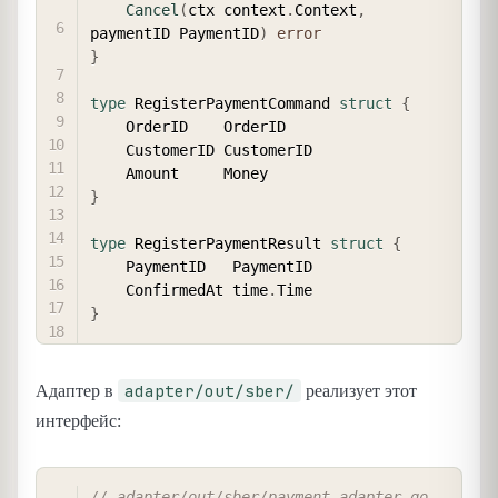
Cancel
(
ctx context
.
Context
,
paymentID PaymentID
)
error
}
type
 RegisterPaymentCommand 
struct
{
    OrderID    OrderID

    CustomerID CustomerID

}
type
 RegisterPaymentResult 
struct
{
    PaymentID   PaymentID

    ConfirmedAt time
.
}
adapter/out/sber/
Адаптер в
реализует этот
интерфейс:
COPY
// adapter/out/sber/payment_adapter.go