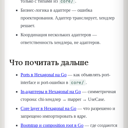
core/
только с типами из
.
Бизнес-логика в адаптере — ошибка
проектирования. Адаптер транслирует, хендлер
решает.
Координация нескольких адаптеров —
ответственность хендлера, не адаптеров.
Что почитать дальше
Ports в Hexagonal на Go
— как объявлять port-
core/
interface и port-ошибки в
.
In-адаптеры в Hexagonal на Go
— симметричная
сторона: chi-хендлер → mapper → UseCase.
Core layer в Hexagonal на Go
— что разрешено и
запрещено импортировать в ядре.
Bootstrap и composition root в Go
— где создаются