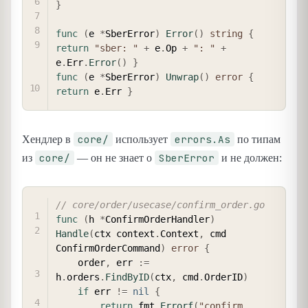
}
func
(
e 
*
SberError
)
Error
(
)
string
{
return
"sber: "
+
 e
.
Op 
+
": "
+
e
.
Err
.
Error
(
)
}
func
(
e 
*
SberError
)
Unwrap
(
)
error
{
return
 e
.
Err 
}
core/
errors.As
Хендлер в
использует
по типам
core/
SberError
из
— он не знает о
и не должен:
COPY
// core/order/usecase/confirm_order.go
func
(
h 
*
ConfirmOrderHandler
)
Handle
(
ctx context
.
Context
,
 cmd 
ConfirmOrderCommand
)
error
{
    order
,
 err 
:=
h
.
orders
.
FindByID
(
ctx
,
 cmd
.
OrderID
)
if
 err 
!=
nil
{
return
 fmt
.
Errorf
(
"confirm 