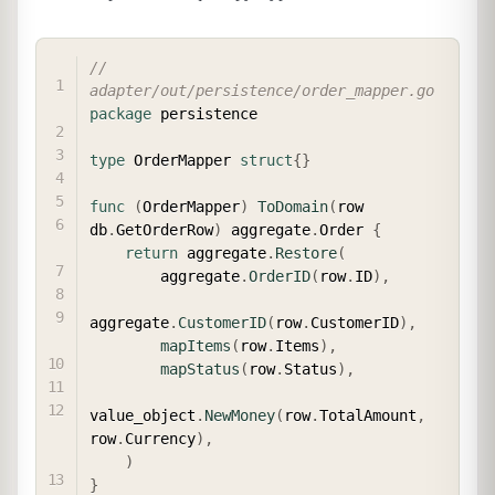
COPY
// 
adapter/out/persistence/order_mapper.go
package
 persistence

type
 OrderMapper 
struct
{
}
func
(
OrderMapper
)
ToDomain
(
row 
db
.
GetOrderRow
)
 aggregate
.
Order 
{
return
 aggregate
.
Restore
(
        aggregate
.
OrderID
(
row
.
ID
)
,
aggregate
.
CustomerID
(
row
.
CustomerID
)
,
mapItems
(
row
.
Items
)
,
mapStatus
(
row
.
Status
)
,
value_object
.
NewMoney
(
row
.
TotalAmount
,
row
.
Currency
)
,
)
}