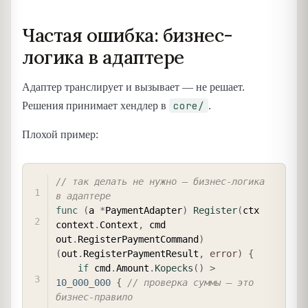
Частая ошибка: бизнес-
логика в адаптере
Адаптер транслирует и вызывает — не решает.
core/
Решения принимает хендлер в
.
Плохой пример:
COPY
// так делать не нужно — бизнес-логика 
в адаптере
func
(
a 
*
PaymentAdapter
)
Register
(
ctx 
context
.
Context
,
 cmd 
out
.
RegisterPaymentCommand
)
(
out
.
RegisterPaymentResult
,
error
)
{
if
 cmd
.
Amount
.
Kopecks
(
)
>
10_000_000
{
// проверка суммы — это 
бизнес-правило