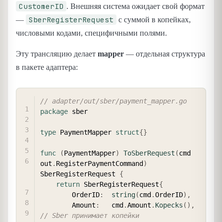
CustomerID
. Внешняя система ожидает свой формат
SberRegisterRequest
—
с суммой в копейках,
числовыми кодами, специфичными полями.
Эту трансляцию делает
mapper
— отдельная структура
в пакете адаптера:
COPY
// adapter/out/sber/payment_mapper.go
package
 sber

type
 PaymentMapper 
struct
{
}
func
(
PaymentMapper
)
ToSberRequest
(
cmd 
out
.
RegisterPaymentCommand
)
SberRegisterRequest 
{
return
 SberRegisterRequest
{
        OrderID
:
string
(
cmd
.
OrderID
)
,
        Amount
:
   cmd
.
Amount
.
Kopecks
(
)
,
// Sber принимает копейки