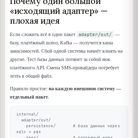
Почему один большой
«исходящий адаптер» —
плохая идея
adapter/out/
Если сложить всё в один пакет
—
базу, платёжный шлюз, Kafka — получится каша
зависимостей. Сбой одной системы начнёт влиять на
другие. Тест базы данных потянет за собой мок
платёжного API. Смена SMS-провайдера потребует
лезть в общий файл.
Правило простое:
на каждую внешнюю систему —
отдельный пакет
.
internal/

  adapter/out/

    persistence/       # база данных через 
sqlc + pgx

    sber/              # платёжный шлюз 