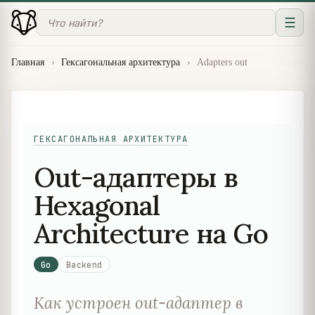
☰
Главная
›
Гексагональная архитектура
›
Adapters out
ГЕКСАГОНАЛЬНАЯ АРХИТЕКТУРА
Out-адаптеры в
Hexagonal
Architecture на Go
Go
Backend
Как устроен out-адаптер в