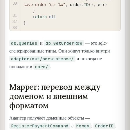
save order %s: %w"
,
 order
.
ID
(
)
,
 err
)
}
return
nil
}
db.Queries
db.GetOrderRow
и
— это sqlc-
сгенерированные типы. Они живут только внутри
adapter/out/persistence/
и никогда не
core/
попадают в
.
Mapper: перевод между
доменом и внешним
форматом
Адаптер получает доменные объекты —
RegisterPaymentCommand
Money
OrderID
с
,
,