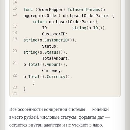
func
(
OrderMapper
)
ToInsertParams
(
o 
aggregate
.
Order
)
 db
.
UpsertOrderParams 
{
return
 db
.
UpsertOrderParams
{
        ID
:
string
(
o
.
ID
(
)
)
,
        CustomerID
:
string
(
o
.
CustomerID
(
)
)
,
        Status
:
string
(
o
.
Status
(
)
)
,
        TotalAmount
:
o
.
Total
(
)
.
Amount
(
)
,
        Currency
:
o
.
Total
(
)
.
Currency
(
)
,
}
}
Все особенности конкретной системы — копейки
вместо рублей, числовые статусы, форматы дат —
остаются внутри адаптера и не утекают в ядро.