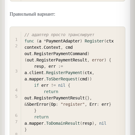
Правильный вариант:
COPY
// адаптер просто транслирует
func
(
a 
*
PaymentAdapter
)
Register
(
ctx 
context
.
Context
,
 cmd 
out
.
RegisterPaymentCommand
)
(
out
.
RegisterPaymentResult
,
error
)
{
    resp
,
 err 
:=
a
.
client
.
RegisterPayment
(
ctx
,
a
.
mapper
.
ToSberRequest
(
cmd
)
)
if
 err 
!=
nil
{
return
out
.
RegisterPaymentResult
{
}
,
&
SberError
{
Op
:
"register"
,
 Err
:
 err
}
}
return
a
.
mapper
.
ToDomainResult
(
resp
)
,
nil
}