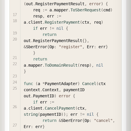
(
out
.
RegisterPaymentResult
,
error
)
{
    req 
:=
 a
.
mapper
.
ToSberRequest
(
cmd
)
    resp
,
 err 
:=
a
.
client
.
RegisterPayment
(
ctx
,
 req
)
if
 err 
!=
nil
{
return
out
.
RegisterPaymentResult
{
}
,
&
SberError
{
Op
:
"register"
,
 Err
:
 err
}
}
return
a
.
mapper
.
ToDomainResult
(
resp
)
,
nil
}
func
(
a 
*
PaymentAdapter
)
Cancel
(
ctx 
context
.
Context
,
 paymentID 
out
.
PaymentID
)
error
{
if
 err 
:=
a
.
client
.
CancelPayment
(
ctx
,
string
(
paymentID
)
)
;
 err 
!=
nil
{
return
&
SberError
{
Op
:
"cancel"
,
Err
:
 err
}