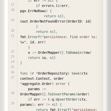
if
 err 
!=
nil
{
if
 errors
.
Is
(
err
,
pgx
.
ErrNoRows
)
{
return
nil
,
&
out
.
OrderNotFoundError
{
OrderID
:
 id
}
}
return
nil
,
fmt
.
Errorf
(
"persistence: find order %s: 
%w"
,
 id
,
 err
)
}
    o 
:=
 OrderMapper
{
}
.
ToDomain
(
row
)
return
&
o
,
nil
}
func
(
r 
*
OrderRepository
)
Save
(
ctx 
context
.
Context
,
 order 
*
aggregate
.
Order
)
error
{
    params 
:=
OrderMapper
{
}
.
ToInsertParams
(
order
)
if
 err 
:=
 r
.
q
.
UpsertOrder
(
ctx
,
params
)
;
 err 
!=
nil
{
return
 fmt
.
Errorf
(
"persistence: 