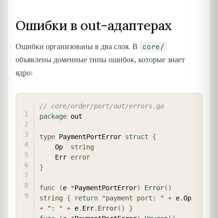
Ошибки в out-адаптерах
core/
Ошибки организованы в два слоя. В
объявлены доменные типы ошибок, которые знает
ядро:
COPY
// core/order/port/out/errors.go
package
 out

type
 PaymentPortError 
struct
{
    Op  
string
    Err 
error
}
func
(
e 
*
PaymentPortError
)
Error
(
)
string
{
return
"payment port: "
+
 e
.
Op 
+
": "
+
 e
.
Err
.
Error
(
)
}