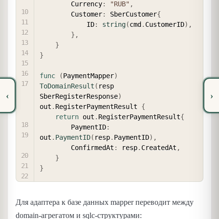
        Currency
:
"RUB"
,
        Customer
:
 SberCustomer
{
            ID
:
string
(
cmd
.
CustomerID
)
,
}
,
}
}
func
(
PaymentMapper
)
ToDomainResult
(
resp 
‹
›
SberRegisterResponse
)
out
.
RegisterPaymentResult 
{
return
 out
.
RegisterPaymentResult
{
        PaymentID
:
out
.
PaymentID
(
resp
.
PaymentID
)
,
        ConfirmedAt
:
 resp
.
CreatedAt
,
}
}
Для адаптера к базе данных mapper переводит между
domain-агрегатом и sqlc-структурами: