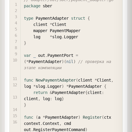
package
 sber

type
 PaymentAdapter 
struct
{
    client 
*
Client

    mapper PaymentMapper

    log    
*
slog
.
}
var
_
 out
.
PaymentPort 
=
(
*
PaymentAdapter
)
(
nil
)
// проверка на 
этапе компиляции
func
NewPaymentAdapter
(
client 
*
Client
,
log 
*
slog
.
Logger
)
*
PaymentAdapter 
{
return
&
PaymentAdapter
{
client
:
client
,
 log
:
 log
}
}
func
(
a 
*
PaymentAdapter
)
Register
(
ctx 
context
.
Context
,
 cmd 
out
.
RegisterPaymentCommand
)