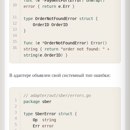
func
(
e 
*
PaymentPortError
)
Unwrap
(
)
error
{
return
 e
.
Err 
}
type
 OrderNotFoundError 
struct
{
}
func
(
e 
*
OrderNotFoundError
)
Error
(
)
string
{
return
"order not found: "
+
string
(
e
.
OrderID
)
}
В адаптере объявлен свой системный тип ошибки:
COPY
// adapter/out/sber/errors.go
package
 sber

type
 SberError 
struct
{
    Op  
string
    Err 
error