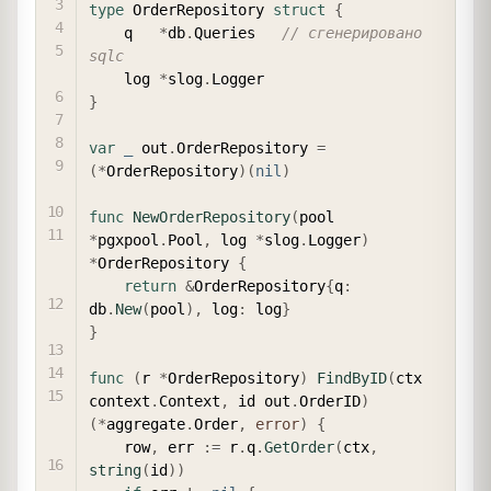
type
 OrderRepository 
struct
{
    q   
*
db
.
Queries   
// сгенерировано 
sqlc
    log 
*
slog
.
}
var
_
 out
.
OrderRepository 
=
(
*
OrderRepository
)
(
nil
)
func
NewOrderRepository
(
pool 
*
pgxpool
.
Pool
,
 log 
*
slog
.
Logger
)
*
OrderRepository 
{
return
&
OrderRepository
{
q
:
db
.
New
(
pool
)
,
 log
:
 log
}
}
func
(
r 
*
OrderRepository
)
FindByID
(
ctx 
context
.
Context
,
 id out
.
OrderID
)
(
*
aggregate
.
Order
,
error
)
{
    row
,
 err 
:=
 r
.
q
.
GetOrder
(
ctx
,
string
(
id
)
)