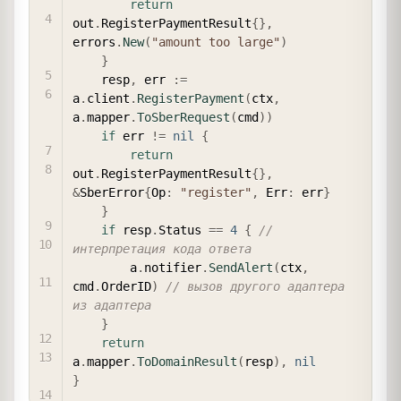
return
out
.
RegisterPaymentResult
{
}
,
errors
.
New
(
"amount too large"
)
}
    resp
,
 err 
:=
a
.
client
.
RegisterPayment
(
ctx
,
a
.
mapper
.
ToSberRequest
(
cmd
)
)
if
 err 
!=
nil
{
return
out
.
RegisterPaymentResult
{
}
,
&
SberError
{
Op
:
"register"
,
 Err
:
 err
}
}
if
 resp
.
Status 
==
4
{
// 
интерпретация кода ответа
        a
.
notifier
.
SendAlert
(
ctx
,
cmd
.
OrderID
)
// вызов другого адаптера 
из адаптера
}
return
a
.
mapper
.
ToDomainResult
(
resp
)
,
nil
}