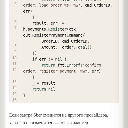
order: load order %s: %w"
,
 cmd
.
OrderID
,
err
)
}
    result
,
 err 
:=
h
.
payments
.
Register
(
ctx
,
out
.
RegisterPaymentCommand
{
        OrderID
:
 cmd
.
OrderID
,
        Amount
:
  order
.
Total
(
)
,
}
)
if
 err 
!=
nil
{
return
 fmt
.
Errorf
(
"confirm 
order: register payment: %w"
,
 err
)
}
_
=
 result

return
nil
}
Если завтра Sber сменится на другого провайдера,
хендлер не изменится — только адаптер.