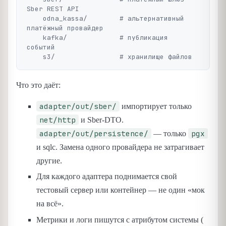
Sber REST API

    odna_kassa/        # альтернативный 
платёжный провайдер

    kafka/             # публикация 
событий

Что это даёт:
adapter/out/sber/
импортирует только
net/http
и Sber-DTO.
adapter/out/persistence/
pgx
— только
и sqlc. Замена одного провайдера не затрагивает
другие.
Для каждого адаптера поднимается свой
тестовый сервер или контейнер — не один «мок
на всё».
Метрики и логи пишутся с атрибутом системы (