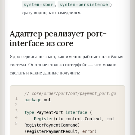
system=sber
system=persistence
,
) —
сразу видно, кто замедлился.
Адаптер реализует port-
interface из core
Ядро сервиса не знает, как именно работает платёжная
система. Оно знает только интерфейс — что можно
сделать и какие данные получить:
COPY
// core/order/port/out/payment_port.go
package
 out

type
 PaymentPort 
interface
{
Register
(
ctx context
.
Context
,
 cmd 
RegisterPaymentCommand
)
(
RegisterPaymentResult
,
error
)