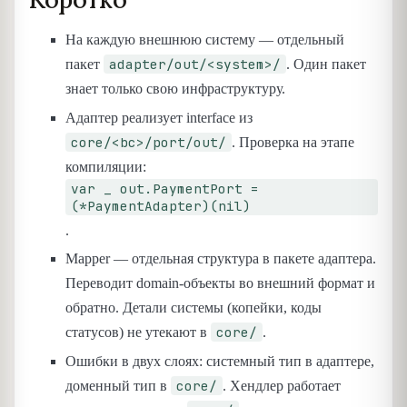
На каждую внешнюю систему — отдельный
adapter/out/<system>/
пакет
. Один пакет
знает только свою инфраструктуру.
Адаптер реализует interface из
core/<bc>/port/out/
. Проверка на этапе
компиляции:
var _ out.PaymentPort =
(*PaymentAdapter)(nil)
.
Mapper — отдельная структура в пакете адаптера.
Переводит domain-объекты во внешний формат и
обратно. Детали системы (копейки, коды
core/
статусов) не утекают в
.
Ошибки в двух слоях: системный тип в адаптере,
core/
доменный тип в
. Хендлер работает