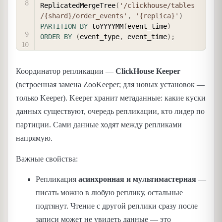
ReplicatedMergeTree
(
'/clickhouse/tables
/{shard}/order_events'
,
'{replica}'
)
PARTITION
BY
 toYYYYMM
(
event_time
)
ORDER
BY
(
event_type
,
 event_time
)
;
Координатор репликации —
ClickHouse Keeper
(встроенная замена ZooKeeper; для новых установок —
только Keeper). Keeper хранит метаданные: какие куски
данных существуют, очередь репликации, кто лидер по
партиции. Сами данные ходят между репликами
напрямую.
Важные свойства:
Репликация
асинхронная и мультимастерная
—
писать можно в любую реплику, остальные
подтянут. Чтение с другой реплики сразу после
записи может не увидеть данные — это