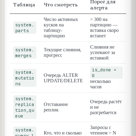
Порог для
Таблица
Что смотреть
алерта
Число активных
> 300 на
system.
кусков на
партицию —
parts
таблицу-
вставка скоро
партицию
встанет
Слияния не
system.
Текущие слияния,
успевают за
merges
прогресс
вставкой
is_done =
system.
Очередь ALTER
0
mutatio
UPDATE/DELETE
несколько
ns
часов
system.
Очередь растёт
replica
Отставание
и не
tion_qu
реплик
разгребается
eue
Запросы с
system.
Кто, что и сколько
чтением > N
query_l