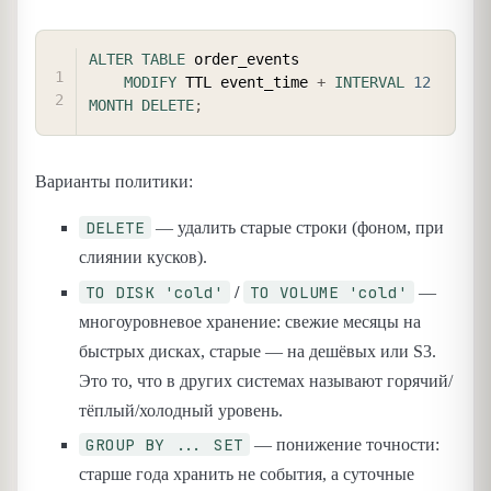
COPY
ALTER
TABLE
 order_events

MODIFY
 TTL event_time 
+
INTERVAL
12
MONTH
DELETE
;
Варианты политики:
DELETE
— удалить старые строки (фоном, при
слиянии кусков).
TO DISK 'cold'
TO VOLUME 'cold'
/
—
многоуровневое хранение: свежие месяцы на
быстрых дисках, старые — на дешёвых или S3.
Это то, что в других системах называют горячий/
тёплый/холодный уровень.
GROUP BY ... SET
— понижение точности:
старше года хранить не события, а суточные