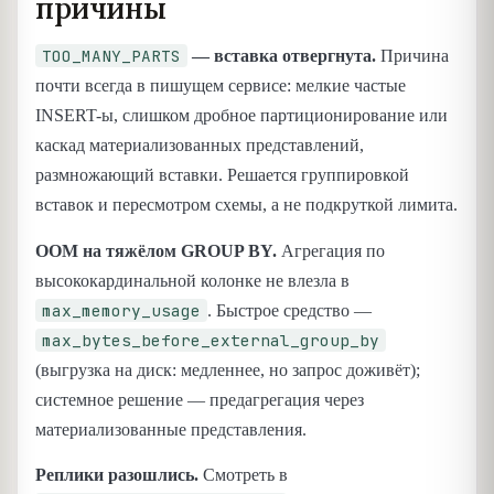
причины
TOO_MANY_PARTS
— вставка отвергнута.
Причина
почти всегда в пишущем сервисе: мелкие частые
INSERT-ы, слишком дробное партиционирование или
каскад материализованных представлений,
размножающий вставки. Решается группировкой
вставок и пересмотром схемы, а не подкруткой лимита.
OOM на тяжёлом GROUP BY.
Агрегация по
высококардинальной колонке не влезла в
max_memory_usage
. Быстрое средство —
max_bytes_before_external_group_by
(выгрузка на диск: медленнее, но запрос доживёт);
системное решение — предагрегация через
материализованные представления.
Реплики разошлись.
Смотреть в