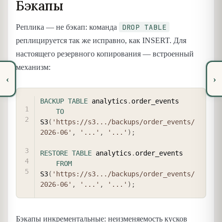
Бэкапы
DROP TABLE
Реплика — не бэкап: команда
реплицируется так же исправно, как INSERT. Для
настоящего резервного копирования — встроенный
механизм:
‹
›
COPY
BACKUP
TABLE
 analytics
.
order_events

TO
S3
(
'https://s3.../backups/order_events/
2026-06'
,
'...'
,
'...'
)
;
RESTORE
TABLE
 analytics
.
order_events

FROM
S3
(
'https://s3.../backups/order_events/
2026-06'
,
'...'
,
'...'
)
;
Бэкапы инкрементальные: неизменяемость кусков