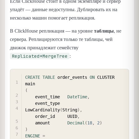
Если ClickHouse стоит в одном экземпляре и сервер
упадёт — данные недоступны. Дублировать их на
несколько машин помогает репликация.
В ClickHouse репликация — на уровне
таблицы
, не
сервера. Реплицируются только те таблицы, чей
движок принадлежит семейству
Replicated*MergeTree
:
COPY
CREATE
TABLE
 order_events 
ON
 CLUSTER 
(
    event_time   
DateTime
,
    event_type   
LowCardinality
(
String
)
,
    order_id     UUID
,
    amount       
Decimal
(
18
,
2
)
)
ENGINE
=