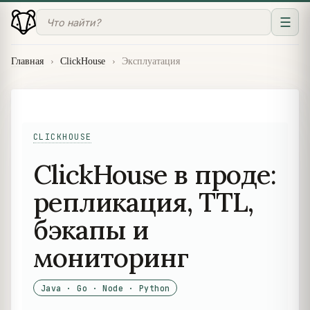
☰
Главная
›
ClickHouse
›
Эксплуатация
CLICKHOUSE
ClickHouse в проде:
репликация, TTL,
бэкапы и
мониторинг
Java · Go · Node · Python