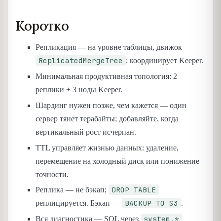
Коротко
Репликация — на уровне таблицы, движок
ReplicatedMergeTree
; координирует Keeper.
Минимальная продуктивная топология: 2
реплики + 3 ноды Keeper.
Шардинг нужен позже, чем кажется — один
сервер тянет терабайты; добавляйте, когда
вертикальный рост исчерпан.
TTL управляет жизнью данных: удаление,
перемещение на холодный диск или понижение
точности.
DROP TABLE
Реплика — не бэкап;
BACKUP TO S3
реплицируется. Бэкап —
.
system.*
Вся диагностика — SQL через