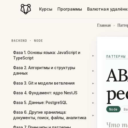
Курсы
Программы
Валютная удалёнк
Главная
›
Патте
BACKEND · NODE
Фаза 1. Основы языка: JavaScript и
ПАТТЕРНЫ 
▾
TypeScript
AB
Фаза 2. Алгоритмы и структуры
▾
данных
Фаза 3. Git и модели ветвления
ре
▾
Фаза 4. Фундамент: ядро NestJS
▾
Фаза 5. Данные: PostgreSQL
▾
Node
Ba
Фаза 6. Другие хранилища:
▾
документы, поиск, файлы, аналитика
Что та
Фаза 7. Принципы и паттерны