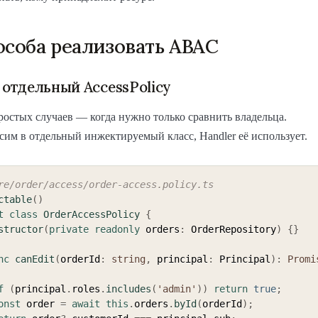
особа реализовать ABAC
: отдельный AccessPolicy
ростых случаев — когда нужно только сравнить владельца.
им в отдельный инжектируемый класс, Handler её использует.
re/order/access/order-access.policy.ts
ctable
(
)
t
class
OrderAccessPolicy
{
structor
(
private
readonly
 orders
:
 OrderRepository
)
{
}
nc
canEdit
(
orderId
:
string
,
 principal
:
 Principal
)
:
Promi
f
(
principal
.
roles
.
includes
(
'admin'
)
)
return
true
;
onst
 order 
=
await
this
.
orders
.
byId
(
orderId
)
;