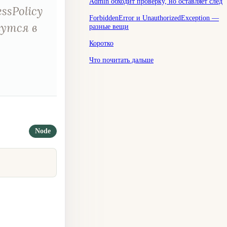
Admin обходит проверку, но оставляет след
ssPolicy
ForbiddenError и UnauthorizedException —
шутся в
разные вещи
Коротко
Что почитать дальше
Node