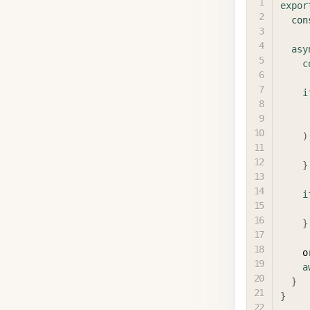
expor
con
asy
c
i
)
}
i
}
  
a
}
}