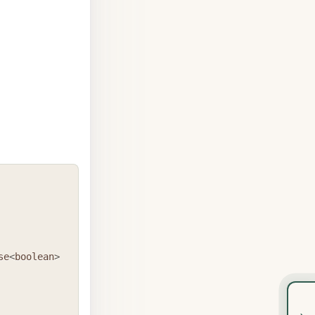
COPY
se
<
boolean
>
›