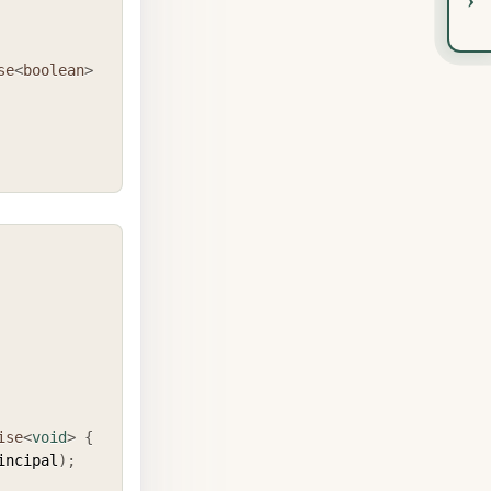
se
<
boolean
>
COPY
ise
<
void
>
{
incipal
)
;