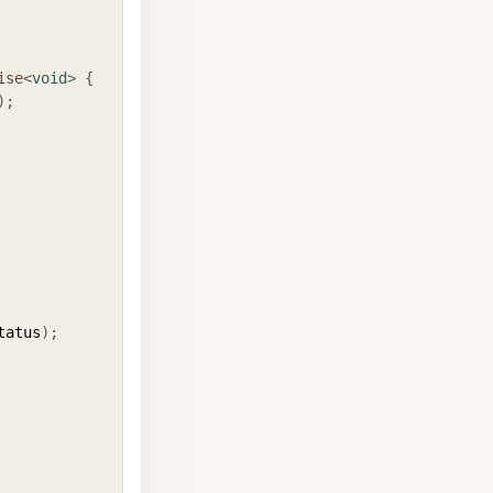
ise
<
void
>
{
)
;
tatus
)
;