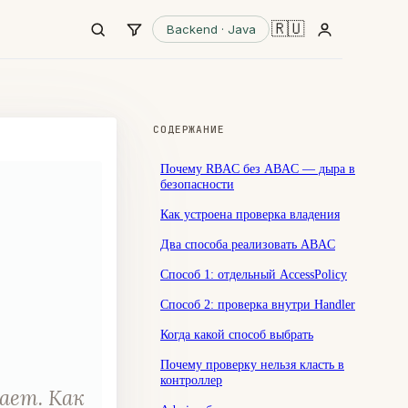
🇷🇺
Backend · Java
СОДЕРЖАНИЕ
Почему RBAC без ABAC — дыра в
безопасности
Как устроена проверка владения
Два способа реализовать ABAC
Способ 1: отдельный AccessPolicy
Способ 2: проверка внутри Handler
Когда какой способ выбрать
Почему проверку нельзя класть в
контроллер
ает. Как