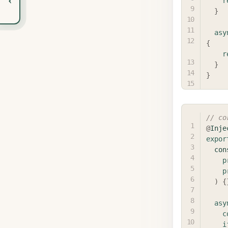
r
}
asy
{
r
}
}
// co
@
Inje
expor
con
p
p
)
{
asy
c
i