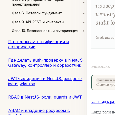
▾
провер
проектирования
или вн
Фаза 8. Сетевой фундамент
▾
audit lo
Фаза 9. API: REST и контракты
▾
Фаза 10. Безопасность и авторизация
▾
Опубликова
Паттерны аутентификации и
авторизации
Где делать auth-проверку в NestJS:
Gateway, контроллер и обработчик
Реализация:
JWT-валидация в NestJS: passport-
дополнител
jwt и jwks-rsa
Статьи про
RBAC в NestJS: роли, guards и JWT
← назад к ра
ABAC и владение ресурсом в
Когда роли н