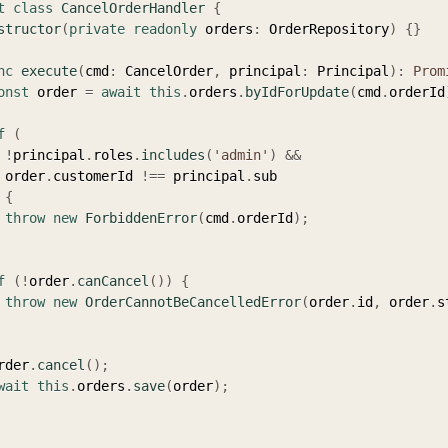
t
class
CancelOrderHandler
{
structor
(
private
readonly
 orders
:
 OrderRepository
)
{
}
nc
execute
(
cmd
:
 CancelOrder
,
 principal
:
 Principal
)
:
Prom
onst
 order 
=
await
this
.
orders
.
byIdForUpdate
(
cmd
.
orderId
f
(
!
principal
.
roles
.
includes
(
'admin'
)
&&
      order
.
customerId 
!==
 principal
.
sub

{
throw
new
ForbiddenError
(
cmd
.
orderId
)
;
f
(
!
order
.
canCancel
(
)
)
{
throw
new
OrderCannotBeCancelledError
(
order
.
id
,
 order
.
s
  order
.
cancel
(
)
;
wait
this
.
orders
.
save
(
order
)
;