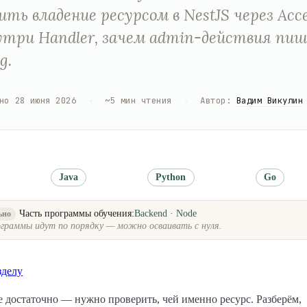
ить владение ресурсом в NestJS через Acce
утри Handler, зачем admin-действия пи
g.
но
28 июня 2026
·
~
5
мин чтения
·
Автор
:
Вадим Викулин
Java
Python
Go
Часть программы обучения:
Backend · Node
ьно
граммы идут по порядку — можно осваивать с нуля.
зделу
е достаточно — нужно проверить, чей именно ресурс. Разберём,