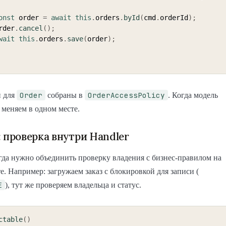
onst
 order 
=
await
this
.
orders
.
byId
(
cmd
.
orderId
)
;
  order
.
cancel
(
)
;
wait
this
.
orders
.
save
(
order
)
;
Order
OrderAccessPolicy
и для
собраны в
. Когда модель
меняем в одном месте.
: проверка внутри Handler
гда нужно объединить проверку владения с бизнес-правилом на
е. Например: загружаем заказ с блокировкой для записи (
E
), тут же проверяем владельца и статус.
ctable
(
)