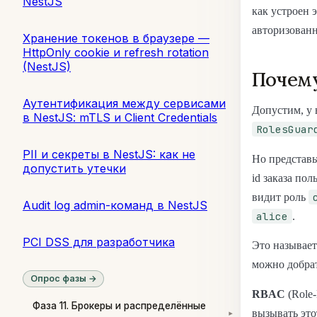
NestJS
как устроен 
авторизованн
Хранение токенов в браузере —
HttpOnly cookie и refresh rotation
(NestJS)
Почему
Аутентификация между сервисами
Допустим, у 
в NestJS: mTLS и Client Credentials
RolesGuar
PII и секреты в NestJS: как не
Но представь
допустить утечки
id заказа пол
видит роль
Audit log admin-команд в NestJS
alice
.
PCI DSS для разработчика
Это называетс
можно добрат
Опрос фазы →
RBAC
(Role-
Фаза 11. Брокеры и распределённые
вызывать это
▾