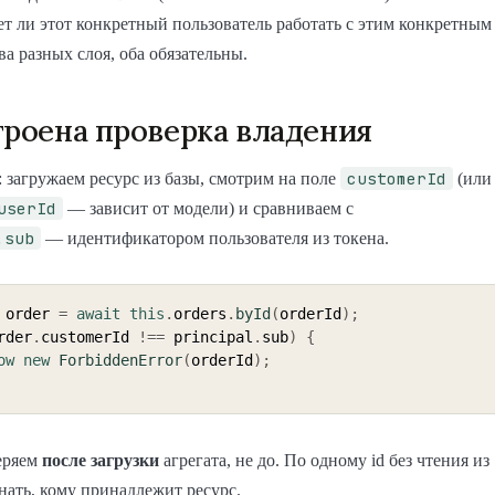
т ли этот конкретный пользователь работать с этим конкретным
ва разных слоя, оба обязательны.
троена проверка владения
customerId
: загружаем ресурс из базы, смотрим на поле
(или
userId
— зависит от модели) и сравниваем с
.sub
— идентификатором пользователя из токена.
 order 
=
await
this
.
orders
.
byId
(
orderId
)
;
rder
.
customerId 
!==
 principal
.
sub
)
{
ow
new
ForbiddenError
(
orderId
)
;
еряем
после загрузки
агрегата, не до. По одному id без чтения из
знать, кому принадлежит ресурс.