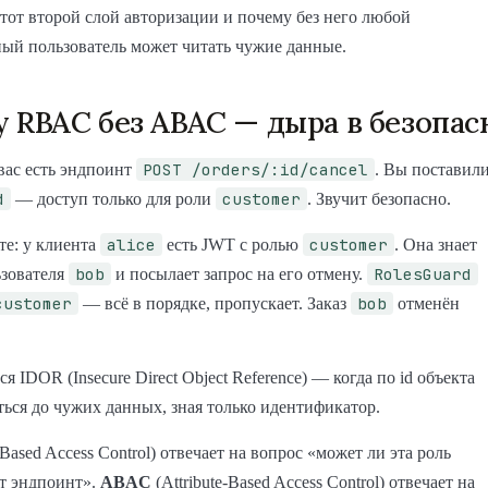
этот второй слой авторизации и почему без него любой
ый пользователь может читать чужие данные.
 RBAC без ABAC — дыра в безопас
POST /orders/:id/cancel
вас есть эндпоинт
. Вы поставил
d
customer
— доступ только для роли
. Звучит безопасно.
alice
customer
те: у клиента
есть JWT с ролью
. Она знает
bob
RolesGuard
ьзователя
и посылает запрос на его отмену.
customer
bob
— всё в порядке, пропускает. Заказ
отменён
я IDOR (Insecure Direct Object Reference) — когда по id объекта
ься до чужих данных, зная только идентификатор.
Based Access Control) отвечает на вопрос «может ли эта роль
т эндпоинт».
ABAC
(Attribute-Based Access Control) отвечает на