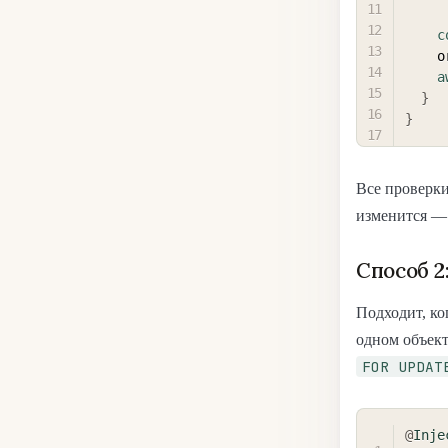
c
  
a
}
}
Все проверк
изменится — 
Способ 2
Подходит, ко
одном объект
FOR UPDAT
@
Inje