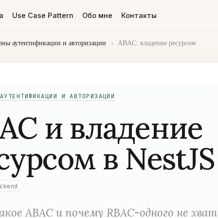
а
Use Case Pattern
Обо мне
Контакты
рны аутентификации и авторизации
›
ABAC: владение ресурсом
АУТЕНТИФИКАЦИИ И АВТОРИЗАЦИИ
AC и владение
сурсом в NestJS
ckend
кое ABAC и почему RBAC-одного не хват