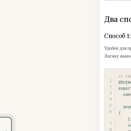
Два сп
Способ 1
Удобен для п
Логику вынос
// co
@
Inje
expor
con
asy
{
i
c
‹