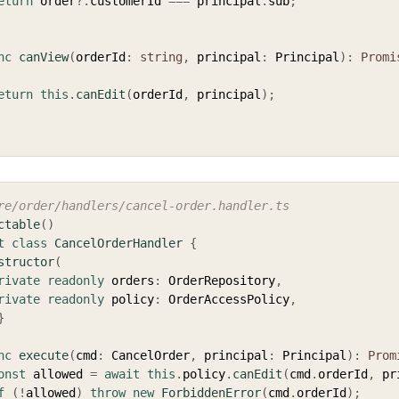
eturn
 order
?.
customerId 
===
 principal
.
sub
;
nc
canView
(
orderId
:
string
,
 principal
:
 Principal
)
:
Promi
eturn
this
.
canEdit
(
orderId
,
 principal
)
;
re/order/handlers/cancel-order.handler.ts
ctable
(
)
t
class
CancelOrderHandler
{
structor
(
rivate
readonly
 orders
:
 OrderRepository
,
rivate
readonly
 policy
:
 OrderAccessPolicy
,
}
nc
execute
(
cmd
:
 CancelOrder
,
 principal
:
 Principal
)
:
Prom
onst
 allowed 
=
await
this
.
policy
.
canEdit
(
cmd
.
orderId
,
 pr
f
(
!
allowed
)
throw
new
ForbiddenError
(
cmd
.
orderId
)
;