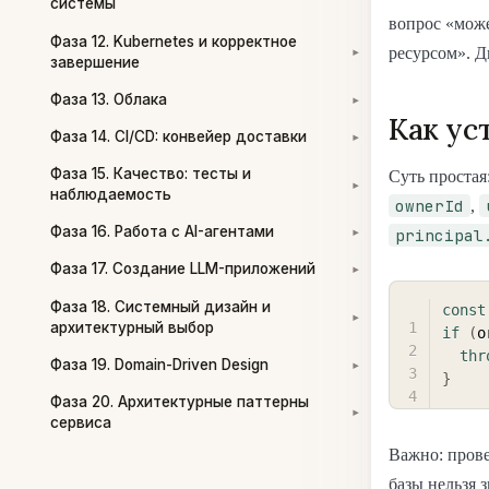
системы
вопрос «може
Фаза 12. Kubernetes и корректное
ресурсом». Д
▾
завершение
Фаза 13. Облака
▾
Как ус
Фаза 14. CI/CD: конвейер доставки
▾
Фаза 15. Качество: тесты и
Суть простая
▾
наблюдаемость
ownerId
,
Фаза 16. Работа с AI-агентами
principal
▾
Фаза 17. Создание LLM-приложений
▾
Фаза 18. Системный дизайн и
const
▾
архитектурный выбор
if
(
o
thr
Фаза 19. Domain-Driven Design
▾
}
Фаза 20. Архитектурные паттерны
▾
сервиса
Важно: пров
базы нельзя 