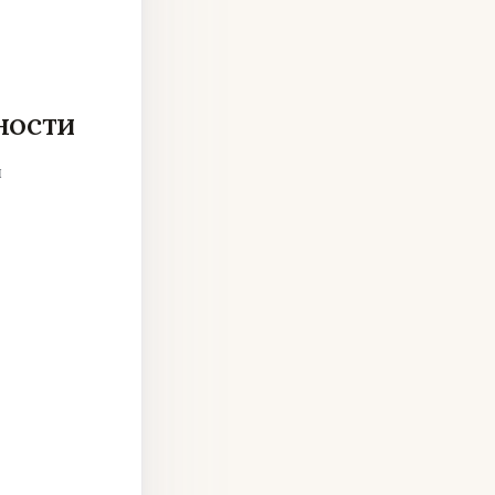
ности
и