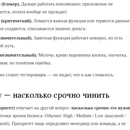
 (блокер).
Дальше работать невозможно: приложение не
ется, оплата вообще не проходит.
l (критический).
Ломается важная функция или теряются данные
 не создаются, списываются лишние деньги.
(значительный).
Заметная функция работает неверно, но есть
й путь.
(незначительный).
Мелочь: криво выровнена кнопка, опечатка,
вая, но понятная ошибка.
чно ставит тестировщик — он видит, что и как сломалось.
ty — насколько срочно чинить
иоритет)
отвечает на другой вопрос:
насколько срочно это нужн
точки зрения бизнеса. Обычно: High / Medium / Low (высокий /
зкий). Приоритет чаще определяют менеджер или команда, а не