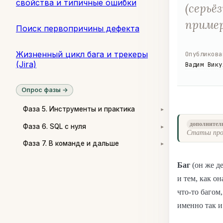
свойства и типичные ошибки
(серьё
приме
Поиск первопричины дефекта
Жизненный цикл бага и трекеры
Опубликова
(Jira)
Вадим Вику
Опрос фазы →
Фаза 5. Инструменты и практика
▾
дополнител
Фаза 6. SQL с нуля
▾
Статьи про
Фаза 7. В команде и дальше
▾
Баг
(он же де
и тем, как о
что-то багом
именно так и