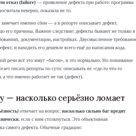
и отказ (failure)
— проявление дефекта при работе: программа
посчитала неверно, показала не то.
замечает именно сбои — а в репорте описывает дефект,
до его причины. Важное следствие: дефекты бывают не только в
бованиях, документации, настройках. Двусмысленное требовани
ефект, и находить его дешевле всего ещё до написания кода.
ой речи всё это зовут «багом», и это нормально. Но понимание
гает писать репорты по сути: описывать не «где-то что-то
, а что именно работает не так (дефект).
ty — насколько серьёзно ломает
ьёзность)
отвечает на вопрос:
насколько сильно баг вредит
хнически
, если с ним столкнуться. Это объективная
ка самого дефекта. Обычные градации: