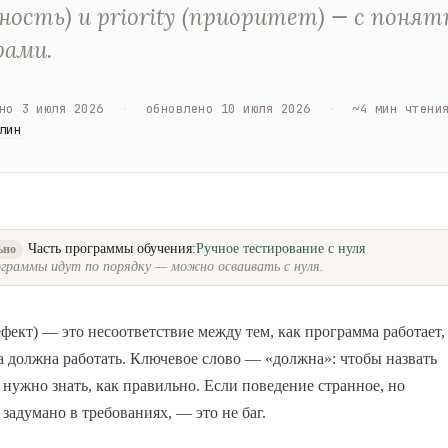
зность) и priority (приоритет) — с поня
рами.
но
3 июля 2026
·
обновлено
10 июля 2026
·
~
4
мин чтени
лин
Часть программы обучения:
Ручное тестирование с нуля
ьно
граммы идут по порядку — можно осваивать с нуля.
фект) — это несоответствие между тем, как программа работает,
на должна работать. Ключевое слово — «должна»: чтобы назвать
, нужно знать, как правильно. Если поведение странное, но
 задумано в требованиях, — это не баг.