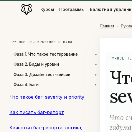
Курсы
Программы
Валютная удалёнк
Главная
›
Ручно
РУЧНОЕ ТЕСТИРОВАНИЕ С НУЛЯ
Фаза 1. Что такое тестирование
▾
РУЧНОЕ ТЕ
Фаза 2. Виды и уровни
▾
Чт
Фаза 3. Дизайн тест-кейсов
▾
Фаза 4. Баги
▾
se
Что такое баг: severity и priority
Как писать баг-репорт
Что сч
задума
Качество баг-репорта: логика,