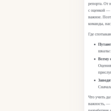
репорта. От 
с оценкой — 
важное. Поэто
команды, нас
Где спотыка
Путают 
шкалы: 
Всему 
Оценив
прислу
Заводят
Сначала
Что учить дал
важность, — 
разработчик 