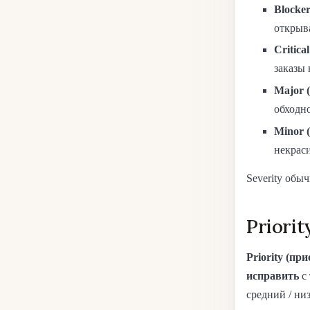
Blocker
открыва
Critica
заказы
Major 
обходно
Minor 
некраси
Severity обы
Priori
Priority (пр
исправить
с 
средний / ни