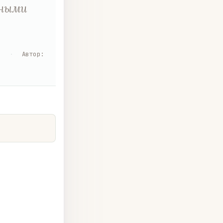
тными
я
·
Автор
: