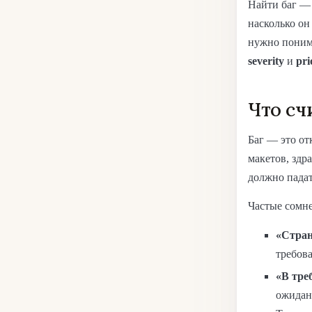
Найти баг — 
насколько он
нужно понима
severity
и
pri
Что сч
Баг — это от
макетов, здр
должно падат
Частые сомне
«Стран
требова
«В тре
ожидани