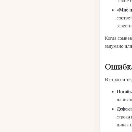
Такие 
«Мне н
соответ
завести
Когда сомнев
задумано или
Ошибка
В строгой те
Ошибка
написа
Дефект 
строка 
никак н