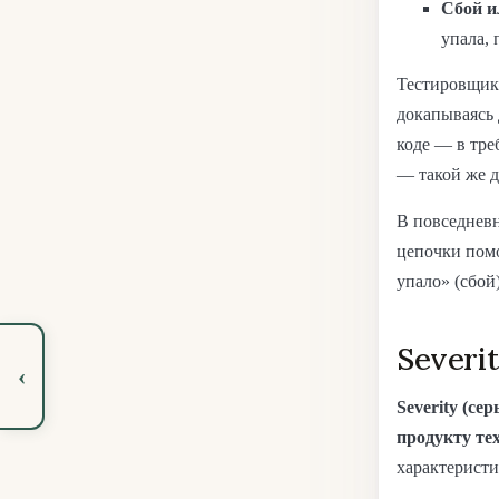
Сбой ил
упала, 
Тестировщик 
докапываясь 
коде — в тре
— такой же д
В повседневн
цепочки помо
упало» (сбой)
Severi
‹
Severity (сер
продукту те
характеристи