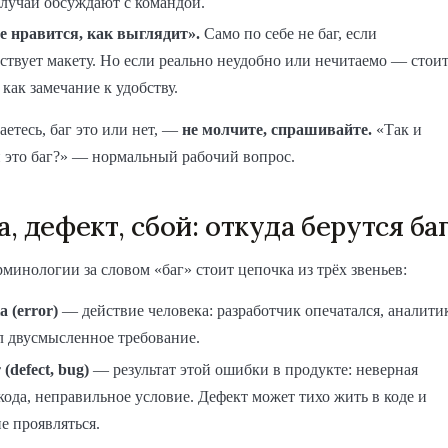
случаи обсуждают с командой.
е нравится, как выглядит».
Само по себе не баг, если
ствует макету. Но если реально неудобно или нечитаемо — стои
 как замечание к удобству.
аетесь, баг это или нет, —
не молчите, спрашивайте.
«Так и
 это баг?» — нормальный рабочий вопрос.
, дефект, сбой: откуда берутся ба
рминологии за словом «баг» стоит цепочка из трёх звеньев:
 (error)
— действие человека: разработчик опечатался, аналити
л двусмысленное требование.
(defect, bug)
— результат этой ошибки в продукте: неверная
кода, неправильное условие. Дефект может тихо жить в коде и
е проявляться.