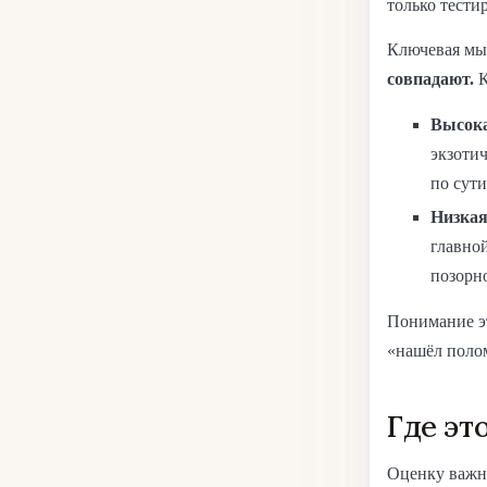
только тести
Ключевая мы
совпадают.
К
Высокая
экзотич
по сути
Низкая 
главной
позорн
Понимание эт
«нашёл полом
Где эт
Оценку важно