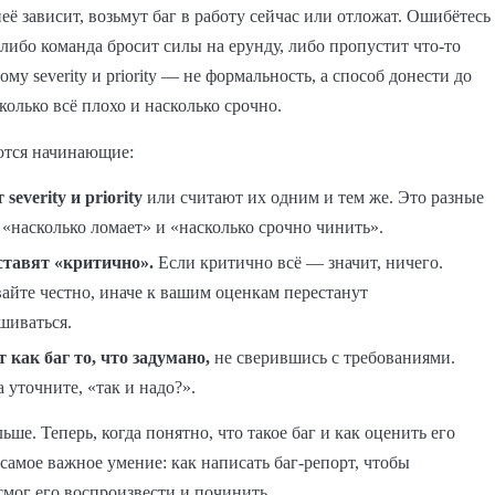
неё зависит, возьмут баг в работу сейчас или отложат. Ошибётесь
либо команда бросит силы на ерунду, либо пропустит что-то
му severity и priority — не формальность, а способ донести до
колько всё плохо и насколько срочно.
ются начинающие:
severity и priority
или считают их одним и тем же. Это разные
«насколько ломает» и «насколько срочно чинить».
ставят «критично».
Если критично всё — значит, ничего.
айте честно, иначе к вашим оценкам перестанут
шиваться.
 как баг то, что задумано,
не сверившись с требованиями.
 уточните, «так и надо?».
ьше. Теперь, когда понятно, что такое баг и как оценить его
самое важное умение: как написать баг-репорт, чтобы
смог его воспроизвести и починить.