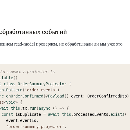
 обработанных событий
ением read-model проверяем, не обрабатывали ли мы уже это
der-summary.projector.ts
ctable
(
)
t
class
OrderSummaryProjector
{
entPattern
(
'order.events'
)
nc
onOrderConfirmed
(
@
Payload
(
)
 event
:
 OrderConfirmedDto
)
se
<
void
>
{
wait
this
.
tx
.
run
(
async
(
)
=>
{
const
 isDuplicate 
=
await
this
.
processedEvents
.
exists
(
        event
.
eventId
,
'order-summary-projector'
,