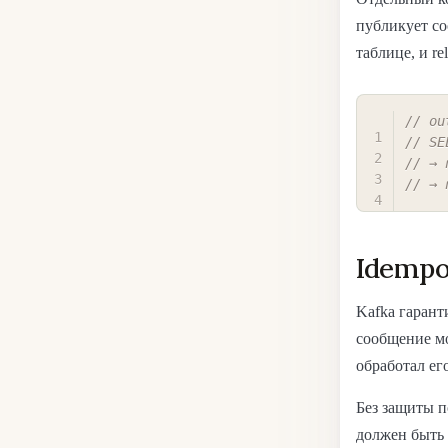
публикует со
таблице, и r
// ou
// SE
// → 
// → 
Idempo
Kafka гаранти
сообщение м
обработал его
Без защиты п
должен быть