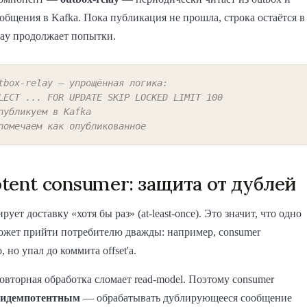
общения в Kafka. Пока публикация не прошла, строка остаётся в
elay продолжает попытки.
tbox-relay — упрощённая логика:
LECT ... FOR UPDATE SKIP LOCKED LIMIT 100
публикуем в Kafka
помечаем как опубликованное
tent consumer: защита от дублей
рует доставку «хотя бы раз» (at-least-once). Это значит, что одно
ожет прийти потребителю дважды: например, consumer
, но упал до коммита offset'а.
овторная обработка сломает read-model. Поэтому consumer
идемпотентным
— обрабатывать дублирующееся сообщение