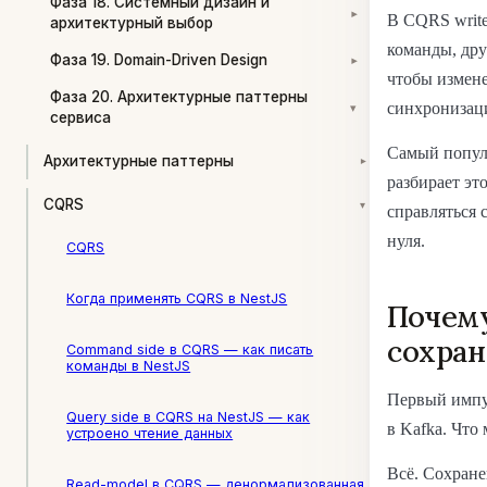
Фаза 18. Системный дизайн и
▾
В CQRS write
архитектурный выбор
команды, дру
Фаза 19. Domain-Driven Design
▾
чтобы изменен
Фаза 20. Архитектурные паттерны
синхронизац
▾
сервиса
Самый попул
Архитектурные паттерны
▾
разбирает эт
CQRS
▾
справляться 
нуля.
CQRS
Когда применять CQRS в NestJS
Почему
сохран
Command side в CQRS — как писать
команды в NestJS
Первый импу
Query side в CQRS на NestJS — как
в Kafka. Что
устроено чтение данных
Всё. Сохране
Read-model в CQRS — денормализованная