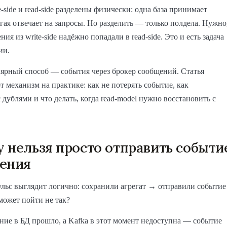
-side и read-side разделены физически: одна база принимает
гая отвечает на запросы. Но разделить — только полдела. Нужно
ия из write-side надёжно попадали в read-side. Это и есть задача
ии.
ярный способ — события через брокер сообщений. Статья
от механизм на практике: как не потерять событие, как
с дублями и что делать, когда read-model нужно восстановить с
 нельзя просто отправить событи
ения
льс выглядит логично: сохранили агрегат → отправили событие
 может пойти не так?
ние в БД прошло, а Kafka в этот момент недоступна — событие