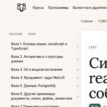
Курсы
Программы
Валютная удалёнк
Главная
›
CQRS
BACKEND · NODE
Фаза 1. Основы языка: JavaScript и
CQRS
▾
TypeScript
Си
Фаза 2. Алгоритмы и структуры
▾
данных
Фаза 3. Git и модели ветвления
re
▾
Фаза 4. Фундамент: ядро NestJS
▾
со
Фаза 5. Данные: PostgreSQL
▾
Фаза 6. Другие хранилища:
▾
документы, поиск, файлы, аналитика
Node
Ba
Фаза 7. Принципы и паттерны