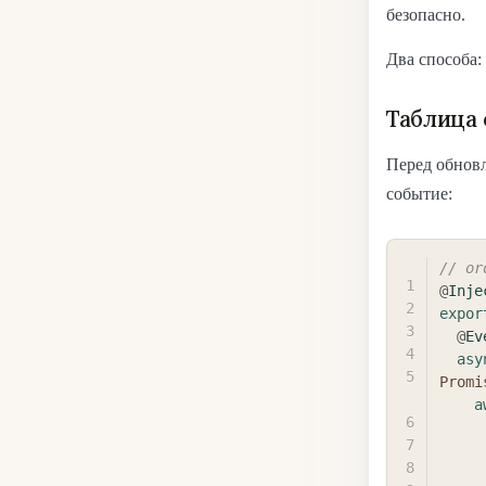
безопасно.
Два способа:
Таблица
Перед обновл
событие:
// or
@
Inje
expor
@
Ev
asy
Promi
a