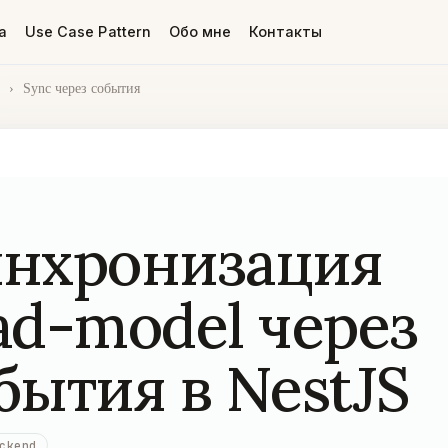
а
Use Case Pattern
Обо мне
Контакты
›
Sync через события
нхронизация
ad-model через
бытия в NestJS
ckend