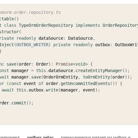
peorm-order.repository.ts
ctable
(
)
t
class
TypeOrmOrderRepository
implements
OrderRepositor
structor
(
rivate
readonly
 dataSource
:
 DataSource
,
Inject
(
OUTBOX_WRITER
)
private
readonly
 outbox
:
 OutboxWri
}
nc
save
(
order
:
 Order
)
:
Promise
<
void
>
{
onst
 manager 
=
this
.
dataSource
.
createEntityManager
(
)
;
wait
 manager
.
save
(
OrderOrmEntity
,
toOrmEntity
(
order
)
)
;
or
(
const
 event 
of
 order
.
getUncommittedEvents
(
)
)
{
await
this
.
outbox
.
write
(
manager
,
 event
)
;
  order
.
commit
(
)
;
компонент —
outbox-relay
— периодически читает из outbox и