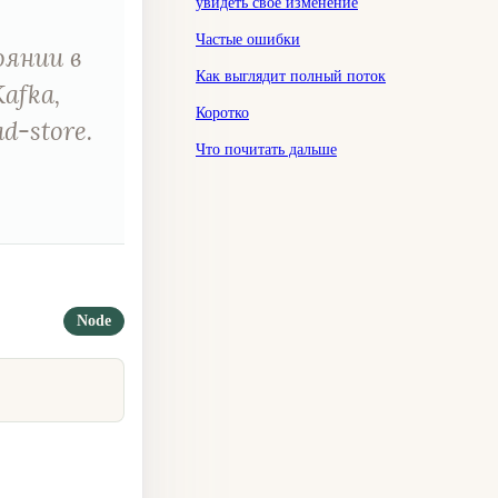
увидеть своё изменение
Частые ошибки
оянии в
Как выглядит полный поток
afka,
Коротко
d-store.
Что почитать дальше
Node