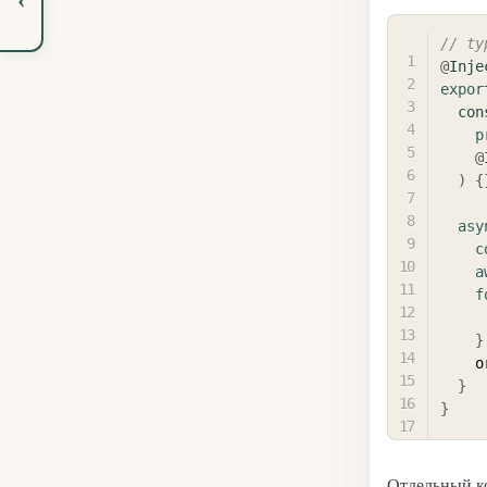
// ty
@
Inje
expor
con
p
@
)
{
asy
c
a
f
}
  
}
}
Отдельный 