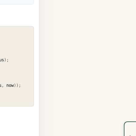
COPY
us
)
;
s
,
 now
)
)
;
›