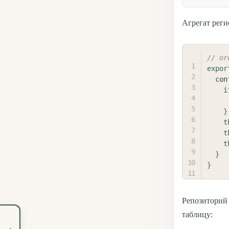
Агрегат реги
// or
expor
con
i
}
t
t
t
}
}
Репозиторий
таблицу:
‹