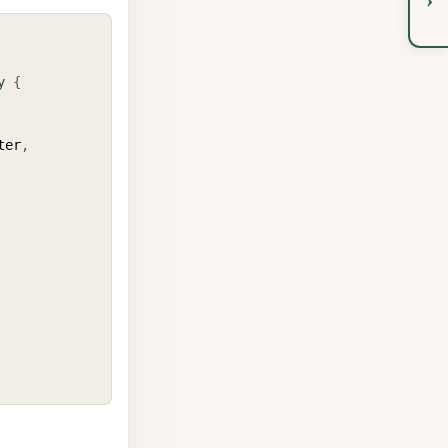
COPY
y
{
ter
,