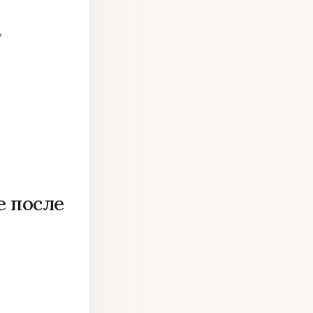
,
е после