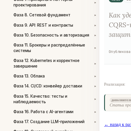
▾
проектирования
Как уд
Фаза 8. Сетевой фундамент
▾
CQRS-п
Фаза 9. API: REST и контракты
▾
защита
Фаза 10. Безопасность и авторизация
▾
Фаза 11. Брокеры и распределённые
▾
системы
Опубликова
Фаза 12. Kubernetes и корректное
▾
завершение
Фаза 13. Облака
▾
Реализация:
Фаза 14. CI/CD: конвейер доставки
▾
Фаза 15. Качество: тесты и
▾
дополнител
наблюдаемость
Статьи про
Фаза 16. Работа с AI-агентами
▾
Фаза 17. Создание LLM-приложений
▾
← назад к ра