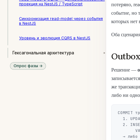
проекция на NestJS / TypeScript
потеряно, re
событие, но 
Синхронизация read-model через события
которых нет в
в NestJS
Оба сценария
Уровень и эволюция CQRS в NestJS
Гексагональная архитектура
Outbox
▾
Опрос фазы →
Решение —
o
записывается
же транзакци
либо ни одно
COMMIT тр
  1. UPDATE orders SET status = 'CONFIRMED' WHERE id = $1

  2. INSERT INTO outbox (event_type, payload, aggregate_id)

       VALUES ('OrderConfirmed', '{...}', $1)
