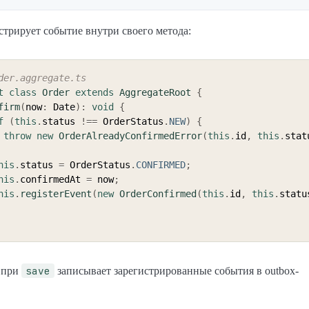
стрирует событие внутри своего метода:
der.aggregate.ts
t
class
Order
extends
AggregateRoot
{
firm
(
now
:
 Date
)
:
void
{
f
(
this
.
status 
!==
 OrderStatus
.
NEW
)
{
throw
new
OrderAlreadyConfirmedError
(
this
.
id
,
this
.
stat
his
.
status 
=
 OrderStatus
.
CONFIRMED
;
his
.
confirmedAt 
=
 now
;
his
.
registerEvent
(
new
OrderConfirmed
(
this
.
id
,
this
.
statu
save
 при
записывает зарегистрированные события в outbox-