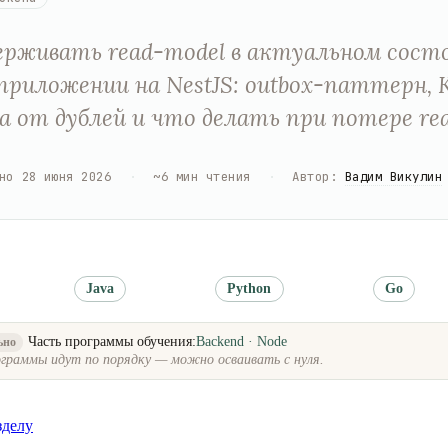
ерживать read-model в актуальном сост
риложении на NestJS: outbox-паттерн, K
 от дублей и что делать при потере rea
но
28 июня 2026
·
~
6
мин чтения
·
Автор
:
Вадим Викулин
Java
Python
Go
Часть программы обучения:
Backend · Node
ьно
граммы идут по порядку — можно осваивать с нуля.
зделу