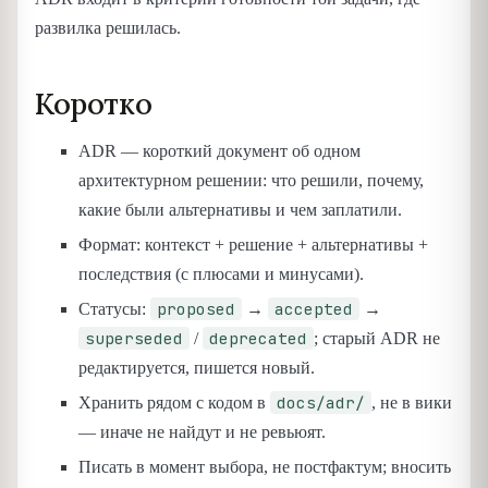
развилка решилась.
Коротко
ADR — короткий документ об одном
архитектурном решении: что решили, почему,
какие были альтернативы и чем заплатили.
Формат: контекст + решение + альтернативы +
последствия (с плюсами и минусами).
proposed
accepted
Статусы:
→
→
superseded
deprecated
/
; старый ADR не
редактируется, пишется новый.
docs/adr/
Хранить рядом с кодом в
, не в вики
— иначе не найдут и не ревьюят.
Писать в момент выбора, не постфактум; вносить