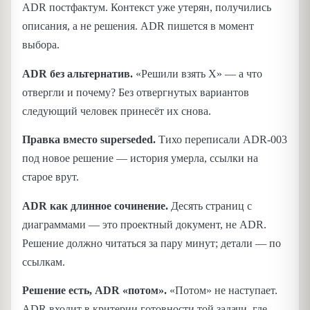
ADR постфактум. Контекст уже утерян, получились
описания, а не решения. ADR пишется в момент
выбора.
ADR без альтернатив.
«Решили взять X» — а что
отвергли и почему? Без отвергнутых вариантов
следующий человек принесёт их снова.
Правка вместо superseded.
Тихо переписали ADR-003
под новое решение — история умерла, ссылки на
старое врут.
ADR как длинное сочинение.
Десять страниц с
диаграммами — это проектный документ, не ADR.
Решение должно читаться за пару минут; детали — по
ссылкам.
Решение есть, ADR «потом».
«Потом» не наступает.
ADR входит в критерии готовности той задачи, где