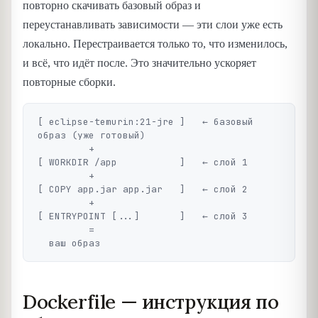
повторно скачивать базовый образ и
переустанавливать зависимости — эти слои уже есть
локально. Перестраивается только то, что изменилось,
и всё, что идёт после. Это значительно ускоряет
повторные сборки.
[ eclipse-temurin:21-jre ]   ← базовый 
образ (уже готовый)

         +

[ WORKDIR /app           ]   ← слой 1

         +

[ COPY app.jar app.jar   ]   ← слой 2

         +

[ ENTRYPOINT [...]       ]   ← слой 3

         =

Dockerfile — инструкция по