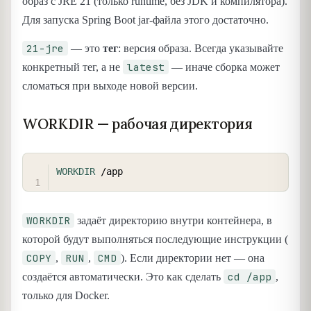
образ с JRE 21 (только runtime, без JDK и компилятора).
Для запуска Spring Boot jar-файла этого достаточно.
21-jre
— это
тег
: версия образа. Всегда указывайте
latest
конкретный тег, а не
— иначе сборка может
сломаться при выходе новой версии.
WORKDIR — рабочая директория
COPY
WORKDIR
 /app
WORKDIR
задаёт директорию внутри контейнера, в
которой будут выполняться последующие инструкции (
COPY
RUN
CMD
,
,
). Если директории нет — она
cd /app
создаётся автоматически. Это как сделать
,
только для Docker.