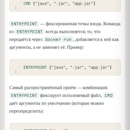
COPY
CMD
 [
"java"
, 
"-jar"
, 
"app.jar"
]
ENTRYPOINT
— фиксированная точка входа. Команда
ENTRYPOINT
из
всегда выполняется; то, что
docker run
передаётся через
, добавляется к ней как
аргументы, а не заменяет её. Пример:
COPY
ENTRYPOINT
 [
"java"
, 
"-jar"
, 
"app.jar"
]
Самый распространённый приём — комбинация:
ENTRYPOINT
CMD
фиксирует исполняемый файл,
даёт аргументы по умолчанию (которые можно
переопределить):
COPY