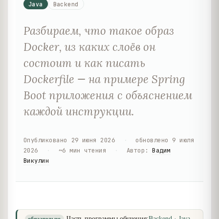
Java
Backend
Разбираем, что такое образ
Docker, из каких слоёв он
состоит и как писать
Dockerfile — на примере Spring
Boot приложения с объяснением
каждой инструкции.
Опубликовано
29 июня 2026
·
обновлено
9 июля
2026
·
~
6
мин чтения
·
Автор
:
Вадим
Викулин
Часть программы обучения:
Backend · Java
,