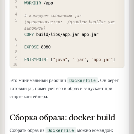
WORKDIR
 /app
# копируем собранный jar 
(предполагается: ./gradlew bootJar уже 
выполнен)
COPY
 build/libs/app.jar app.jar
EXPOSE
 8080
ENTRYPOINT
 [
"java"
, 
"-jar"
, 
"app.jar"
]
Dockerfile
Это минимальный рабочий
. Он берёт
готовый jar, помещает его в образ и запускает при
старте контейнера.
Сборка образа: docker build
Dockerfile
Собрать образ из
можно командой: