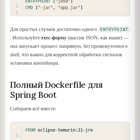
ENTRYPOINT
 [
"java"
]
CMD
 [
"-jar"
, 
"app.jar"
]
ENTRYPOINT
Для простых случаев достаточно одного
. Используйте
exec-форму
(массив JSON, как выше) —
она запускает процесс напрямую, без промежуточного
shell, что важно для корректной обработки сигналов
остановки контейнера.
Полный Dockerfile для
Spring Boot
Собираем всё вместе:
COPY
FROM
 eclipse-temurin:21-jre