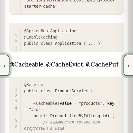
'org.springframework.boot:spring-boot-
starter-cache'
COPY
@SpringBootApplication
@EnableCaching
public
class
Application
{
.
.
.
}
@Cacheable, @CacheEvict, @CachePut
‹
›
COPY
@Service
public
class
ProductService
{
@Cacheable
(
value 
=
"products"
,
 key 
=
"#id"
)
public
Product
findById
(
Long
 id
)
{
// вызывается только при 
отсутствии в кэше