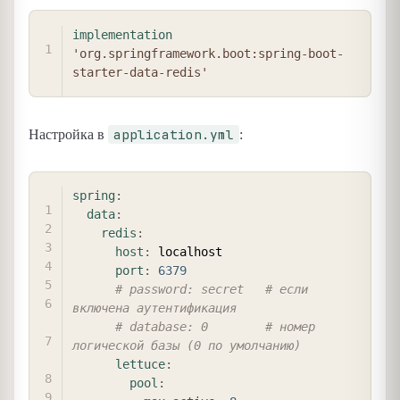
COPY
implementation
'org.springframework.boot:spring-boot-
starter-data-redis'
application.yml
Настройка в
:
COPY
spring
:
data
:
redis
:
host
:
 localhost

port
:
6379
# password: secret   # если 
включена аутентификация
# database: 0        # номер 
логической базы (0 по умолчанию)
lettuce
:
pool
: