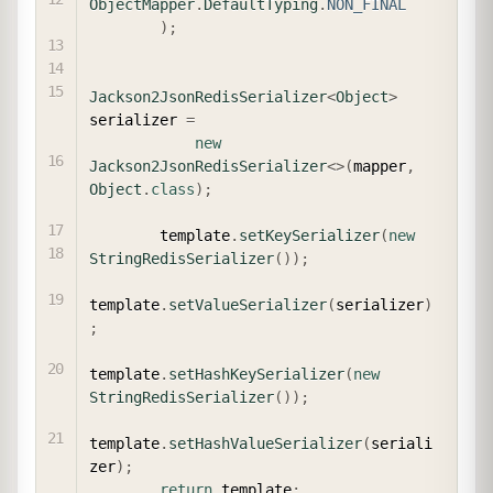
ObjectMapper
.
DefaultTyping
.
NON_FINAL
)
;
Jackson2JsonRedisSerializer
<
Object
>
serializer 
=
new
Jackson2JsonRedisSerializer
<
>
(
mapper
,
Object
.
class
)
;
        template
.
setKeySerializer
(
new
StringRedisSerializer
(
)
)
;
template
.
setValueSerializer
(
serializer
)
;
template
.
setHashKeySerializer
(
new
StringRedisSerializer
(
)
)
;
template
.
setHashValueSerializer
(
seriali
zer
)
;
return
 template
;