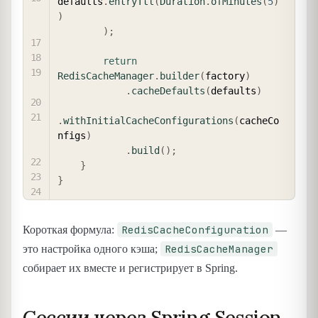
defaults
.
entryTtl
(
Duration
.
ofMinutes
(
5
)
)
)
;
return
RedisCacheManager
.
builder
(
factory
)
.
cacheDefaults
(
defaults
)
.
withInitialCacheConfigurations
(
cacheCo
nfigs
)
.
build
(
)
;
}
}
RedisCacheConfiguration
Короткая формула:
—
RedisCacheManager
это настройка одного кэша;
собирает их вместе и регистрирует в Spring.
Сессии через Spring Session