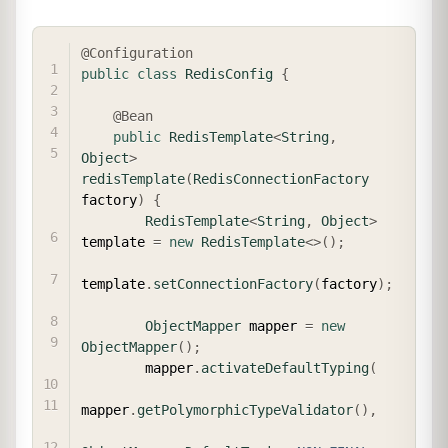
COPY
@Configuration
public
class
RedisConfig
{
@Bean
public
RedisTemplate
<
String
,
Object
>
redisTemplate
(
RedisConnectionFactory
factory
)
{
RedisTemplate
<
String
,
Object
>
template 
=
new
RedisTemplate
<
>
(
)
;
template
.
setConnectionFactory
(
factory
)
;
ObjectMapper
 mapper 
=
new
ObjectMapper
(
)
;
        mapper
.
activateDefaultTyping
(
mapper
.
getPolymorphicTypeValidator
(
)
,