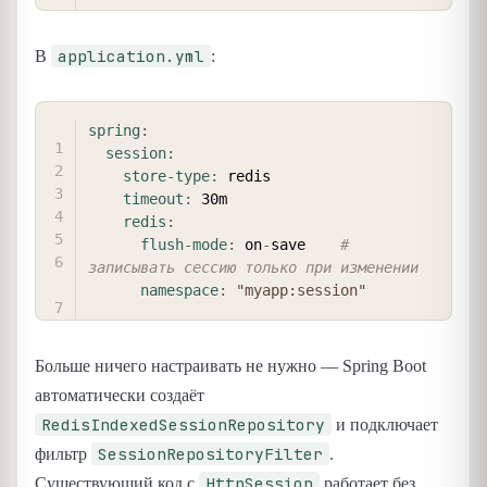
application.yml
В
:
COPY
spring
:
session
:
store-type
:
 redis

timeout
:
 30m

redis
:
flush-mode
:
 on
-
save    
# 
записывать сессию только при изменении
namespace
:
"myapp:session"
Больше ничего настраивать не нужно — Spring Boot
автоматически создаёт
RedisIndexedSessionRepository
и подключает
SessionRepositoryFilter
фильтр
.
HttpSession
Существующий код с
работает без