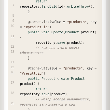
return
repository
.
findById
(
id
)
.
orElseThrow
(
)
;
}
@CacheEvict
(
value 
=
"products"
,
 key 
=
"#product.id"
)
public
void
update
(
Product
 product
)
{
        repository
.
save
(
product
)
;
// кэш для этого ключа 
сбрасывается
}
@CachePut
(
value 
=
"products"
,
 key 
=
"#result.id"
)
public
Product
create
(
Product
product
)
{
return
repository
.
save
(
product
)
;
// метод всегда выполняется, 
результат записывается в кэш
}