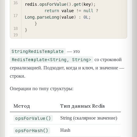
redis
.
opsForValue
(
)
.
get
(
key
)
;
return
 value 
!=
null
?
Long
.
parseLong
(
value
)
:
0L
;
}
}
StringRedisTemplate
— это
RedisTemplate<String, String>
со строковой
сериализацией. Подходит, когда и ключ, и значение —
строки.
Операции по типу структуры:
Метод
Тип данных Redis
opsForValue()
String (скалярное значение)
opsForHash()
Hash