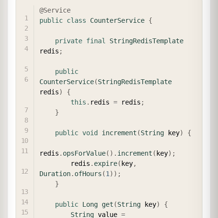
COPY
@Service
public
class
CounterService
{
private
final
StringRedisTemplate
redis
;
public
CounterService
(
StringRedisTemplate
redis
)
{
this
.
redis 
=
 redis
;
}
public
void
increment
(
String
 key
)
{
redis
.
opsForValue
(
)
.
increment
(
key
)
;
        redis
.
expire
(
key
,
Duration
.
ofHours
(
1
)
)
;
}
public
Long
get
(
String
 key
)
{
String
 value 
=