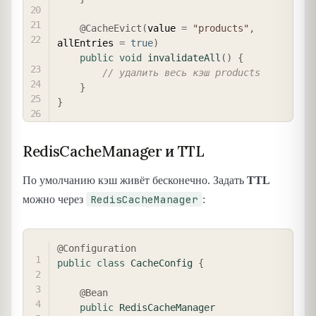
@CacheEvict
(
value 
=
"products"
,
allEntries 
=
true
)
public
void
invalidateAll
(
)
{
// удалить весь кэш products
}
}
RedisCacheManager и TTL
По умолчанию кэш живёт бесконечно. Задать
TTL
RedisCacheManager
можно через
:
COPY
@Configuration
public
class
CacheConfig
{
@Bean
public
RedisCacheManager