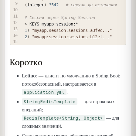
(
integer
)
3542
# секунд до истечения
# Сессии через Spring Session
>
1
)
"myapp:session:sessions:a3f9c..."
2
)
"myapp:session:sessions:b12ef..."
Коротко
Lettuce
— клиент по умолчанию в Spring Boot;
потокобезопасный, настраивается в
application.yml
.
StringRedisTemplate
— для строковых
операций;
RedisTemplate<String, Object>
— для
сложных значений.
Сериализацию менять обязательно: заменяй