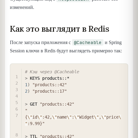
изменений.
Как это выглядит в Redis
@Cacheable
После запуска приложения с
и Spring
Session ключи в Redis будут выглядеть примерно так:
COPY
# Кэш через @Cacheable
>
1
)
"products::42"
2
)
"products::17"
>
 GET 
"products::42"
"
{
\"
id
\"
:42,
\"
name
\"
:
\"
Widget
\"
,
\"
price
\
"
:9.99}"
>
 TTL 
"products::42"