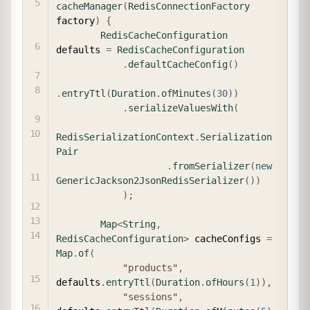
cacheManager
(
RedisConnectionFactory
factory
)
{
RedisCacheConfiguration
defaults 
=
RedisCacheConfiguration
.
defaultCacheConfig
(
)
.
entryTtl
(
Duration
.
ofMinutes
(
30
)
)
.
serializeValuesWith
(
RedisSerializationContext
.
Serialization
Pair
.
fromSerializer
(
new
GenericJackson2JsonRedisSerializer
(
)
)
)
;
Map
<
String
,
RedisCacheConfiguration
>
 cacheConfigs 
=
Map
.
of
(
"products"
,
defaults
.
entryTtl
(
Duration
.
ofHours
(
1
)
)
,
"sessions"
,