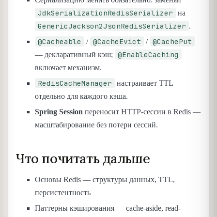
JdkSerializationRedisSerializer
на
GenericJackson2JsonRedisSerializer
.
@Cacheable
@CacheEvict
@CachePut
/
/
@EnableCaching
— декларативный кэш;
включает механизм.
RedisCacheManager
настраивает TTL
отдельно для каждого кэша.
Spring Session
переносит HTTP-сессии в Redis —
масштабирование без потери сессий.
Что почитать дальше
Основы Redis — структуры данных, TTL,
персистентность
Паттерны кэширования — cache-aside, read-