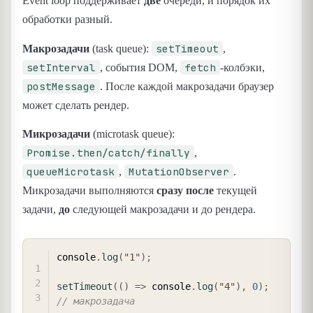
Event loop поддерживает
две
очереди, и порядок их
обработки разный.
setTimeout
Макрозадачи
(task queue):
,
setInterval
fetch
, события DOM,
-колбэки,
postMessage
. После каждой макрозадачи браузер
может сделать рендер.
Микрозадачи
(microtask queue):
Promise.then/catch/finally
,
queueMicrotask
MutationObserver
,
.
Микрозадачи выполняются
сразу после
текущей
задачи,
до
следующей макрозадачи и до рендера.
COPY
console
.
log
(
"1"
)
;
setTimeout
(
(
)
=>
 console
.
log
(
"4"
)
,
0
)
;
// макрозадача