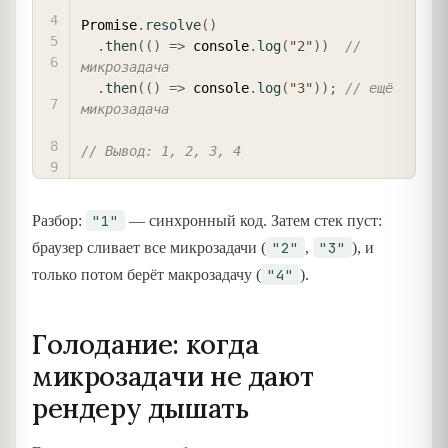
Promise
.
resolve
(
)
.
then
(
(
)
=>
 console
.
log
(
"2"
)
)
// 
микрозадача
.
then
(
(
)
=>
 console
.
log
(
"3"
)
)
;
// ещё 
микрозадача
// Вывод: 1, 2, 3, 4
"1"
Разбор:
— синхронный код. Затем стек пуст:
"2"
"3"
браузер сливает все микрозадачи (
,
), и
"4"
только потом берёт макрозадачу (
).
Голодание: когда
микрозадачи не дают
рендеру дышать