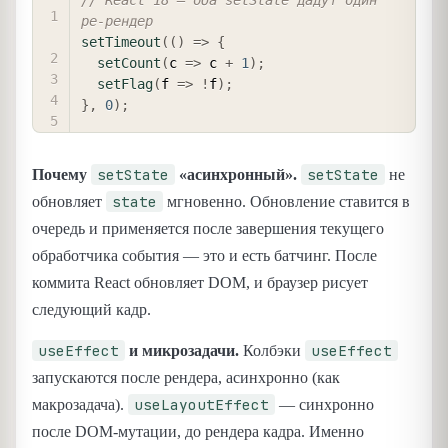
ре-рендер
setTimeout
(
(
)
=>
{
setCount
(
c 
=>
 c 
+
1
)
;
setFlag
(
f 
=>
!
f
)
;
}
,
0
)
;
setState
setState
Почему
«асинхронный».
не
state
обновляет
мгновенно. Обновление ставится в
очередь и применяется после завершения текущего
обработчика события — это и есть батчинг. После
коммита React обновляет DOM, и браузер рисует
следующий кадр.
useEffect
useEffect
и микрозадачи.
Колбэки
запускаются после рендера, асинхронно (как
useLayoutEffect
макрозадача).
— синхронно
после DOM-мутации, до рендера кадра. Именно