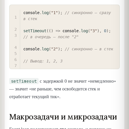
COPY
console
.
log
(
"1"
)
;
// синхронно — сразу 
в стек
setTimeout
(
(
)
=>
 console
.
log
(
"3"
)
,
0
)
;
// в очередь — после "2"
console
.
log
(
"2"
)
;
// синхронно — в стек
// Вывод: 1, 2, 3
setTimeout
с задержкой 0 не значит «немедленно»
— значит «не раньше, чем освободится стек и
отработает текущий тик».
Макрозадачи и микрозадачи