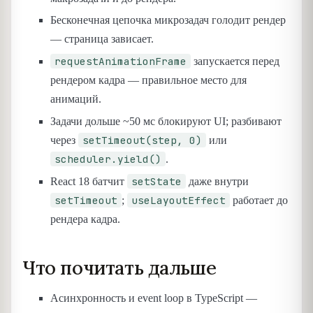
Бесконечная цепочка микрозадач голодит рендер
— страница зависает.
requestAnimationFrame
запускается перед
рендером кадра — правильное место для
анимаций.
Задачи дольше ~50 мс блокируют UI; разбивают
setTimeout(step, 0)
через
или
scheduler.yield()
.
setState
React 18 батчит
даже внутри
setTimeout
useLayoutEffect
;
работает до
рендера кадра.
Что почитать дальше
Асинхронность и event loop в TypeScript —