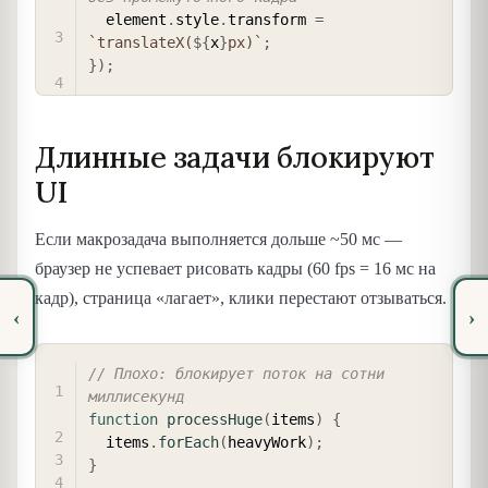
  element
.
style
.
transform 
=
`
translateX(
${
x
}
px)
`
;
}
)
;
Длинные задачи блокируют
UI
Если макрозадача выполняется дольше ~50 мс —
браузер не успевает рисовать кадры (60 fps = 16 мс на
кадр), страница «лагает», клики перестают отзываться.
‹
›
COPY
// Плохо: блокирует поток на сотни 
миллисекунд
function
processHuge
(
items
)
{
  items
.
forEach
(
heavyWork
)
;
}