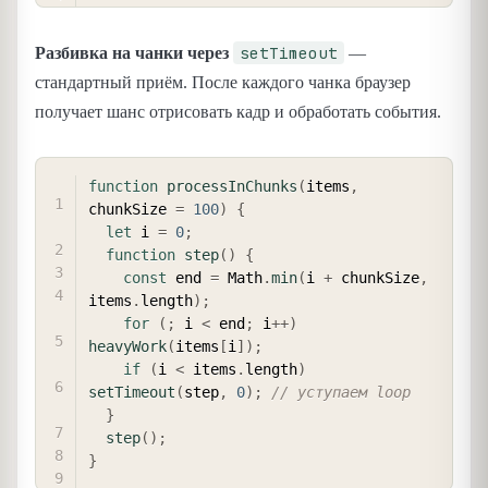
setTimeout
Разбивка на чанки через
—
стандартный приём. После каждого чанка браузер
получает шанс отрисовать кадр и обработать события.
COPY
function
processInChunks
(
items
,
chunkSize 
=
100
)
{
let
 i 
=
0
;
function
step
(
)
{
const
 end 
=
 Math
.
min
(
i 
+
 chunkSize
,
items
.
length
)
;
for
(
;
 i 
<
 end
;
 i
++
)
heavyWork
(
items
[
i
]
)
;
if
(
i 
<
 items
.
length
)
setTimeout
(
step
,
0
)
;
// уступаем loop
}
step
(
)
;
}