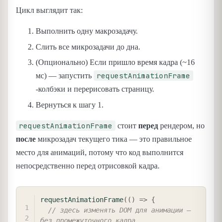
Цикл выглядит так:
Выполнить одну макрозадачу.
Слить все микрозадачи до дна.
(Опционально) Если пришло время кадра (~16
requestAnimationFrame
мс) — запустить
-колбэки и перерисовать страницу.
Вернуться к шагу 1.
requestAnimationFrame
стоит
перед
рендером, но
после
микрозадач текущего тика — это правильное
место для анимаций, потому что код выполнится
непосредственно перед отрисовкой кадра.
COPY
requestAnimationFrame
(
(
)
=>
{
// здесь изменять DOM для анимации — 
без промежуточного кадра