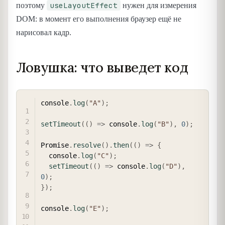
useLayoutEffect
поэтому
нужен для измерения
DOM: в момент его выполнения браузер ещё не
нарисовал кадр.
Ловушка: что выведет код
COPY
console
.
log
(
"A"
)
;
setTimeout
(
(
)
=>
 console
.
log
(
"B"
)
,
0
)
;
Promise
.
resolve
(
)
.
then
(
(
)
=>
{
  console
.
log
(
"C"
)
;
setTimeout
(
(
)
=>
 console
.
log
(
"D"
)
,
0
)
;
}
)
;
console
.
log
(
"E"
)
;