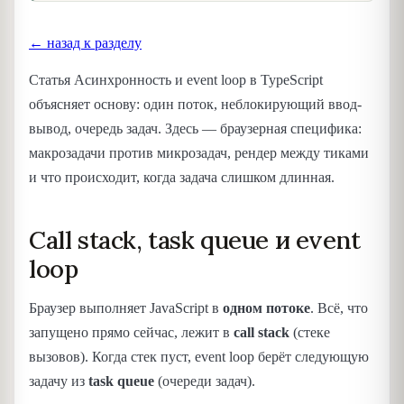
← назад к разделу
Статья Асинхронность и event loop в TypeScript
объясняет основу: один поток, неблокирующий ввод-
вывод, очередь задач. Здесь — браузерная специфика:
макрозадачи против микрозадач, рендер между тиками
и что происходит, когда задача слишком длинная.
Call stack, task queue и event
loop
Браузер выполняет JavaScript в
одном потоке
. Всё, что
запущено прямо сейчас, лежит в
call stack
(стеке
вызовов). Когда стек пуст, event loop берёт следующую
задачу из
task queue
(очереди задач).