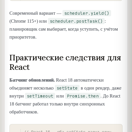
scheduler.yield()
Современный вариант —
scheduler.postTask()
(Chrome 115+) или
:
планировщик сам выбирает, когда уступить, с учётом
приоритетов.
Практические следствия для
React
Батчинг обновлений.
React 18 автоматически
setState
объединяет несколько
в один рендер, даже
setTimeout
Promise.then
внутри
или
. До React
18 батчинг работал только внутри синхронных
обработчиков.
COPY
// React 18 — оба setState дадут один 