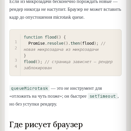
Если из микрозадачи бесконечно порождать новые —
рендер никогда не наступит. Браузер не может вставить
кадр до опустошения microtask queue.
COPY
function
flood
(
)
{
  Promise
.
resolve
(
)
.
then
(
flood
)
;
// 
новая микрозадача из микрозадачи
}
flood
(
)
;
// страница зависнет — рендер 
заблокирован
queueMicrotask
— это не инструмент для
setTimeout
«отложить на чуть позже»; он быстрее
,
но без уступки рендеру.
Где рисует браузер