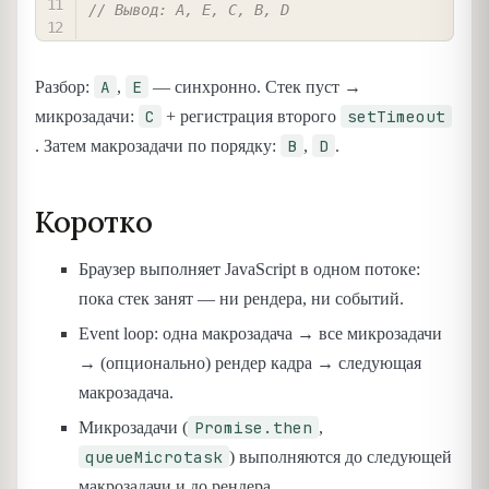
// Вывод: A, E, C, B, D
A
E
Разбор:
,
— синхронно. Стек пуст →
C
setTimeout
микрозадачи:
+ регистрация второго
B
D
. Затем макрозадачи по порядку:
,
.
Коротко
Браузер выполняет JavaScript в одном потоке:
пока стек занят — ни рендера, ни событий.
Event loop: одна макрозадача → все микрозадачи
→ (опционально) рендер кадра → следующая
макрозадача.
Promise.then
Микрозадачи (
,
queueMicrotask
) выполняются до следующей
макрозадачи и до рендера.