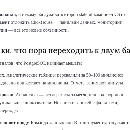
большая
, и некому обслуживать второй stateful-компонент. Это
умент отложить ClickHouse — пайплайн данных, мониторинг,
пии — всё это новые обязанности.
ки, что пора переходить к двум б
гналов, что PostgreSQL начинает мешать:
ых.
Аналитические таблицы перевалили за 50–100 миллионов
жедневно прирастают на миллионы. Отчёты занимают минуты.
просов.
Аналитика — это агрегаты за месяц или год, воронки,
уникальные пользователи. Не списки записей с фильтрами, а
 период».
мешают проду.
Команда данных или BI-инструменты запускают