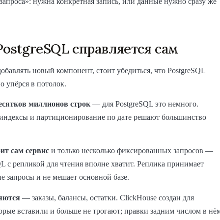
запроса»: нужна конкретная запись, или данные нужно сразу же
PostgreSQL справляется сам
обавлять новый компонент, стоит убедиться, что PostgreSQL
о упёрся в потолок.
есятков миллионов строк
— для PostgreSQL это немного.
индексы и партиционирование по дате решают большинство
ит сам сервис
и только несколько фиксированных запросов —
QL с репликой для чтения вполне хватит. Реплика принимает
е запросы и не мешает основной базе.
яются
— заказы, балансы, остатки. ClickHouse создан для
орые вставили и больше не трогают; правки задним числом в нё