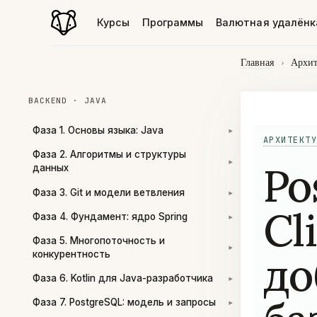
Курсы
Программы
Валютная удалёнк
Главная
›
Архит
BACKEND · JAVA
Фаза 1. Основы языка: Java
▾
АРХИТЕКТУ
Фаза 2. Алгоритмы и структуры
Po
▾
данных
Фаза 3. Git и модели ветвления
▾
Cl
Фаза 4. Фундамент: ядро Spring
▾
Фаза 5. Многопоточность и
▾
до
конкурентность
Фаза 6. Kotlin для Java-разработчика
▾
Фаза 7. PostgreSQL: модель и запросы
▾