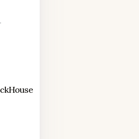
.
ickHouse