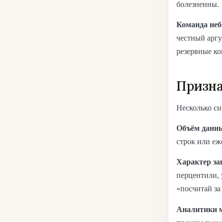
болезненны.
Команда не
честный арг
резервные ко
Призна
Несколько си
Объём данн
строк или е
Характер за
перцентили, 
«посчитай за
Аналитики 