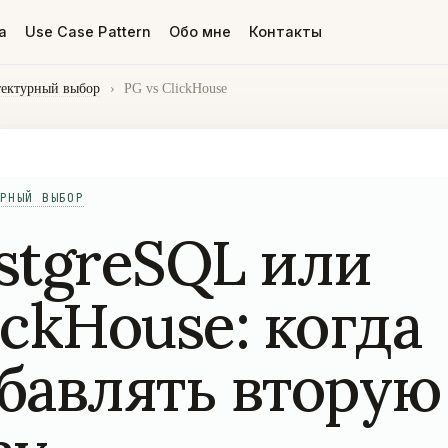
а
Use Case Pattern
Обо мне
Контакты
ектурный выбор
›
PG vs ClickHouse
РНЫЙ ВЫБОР
stgreSQL или
ickHouse: когда
бавлять вторую