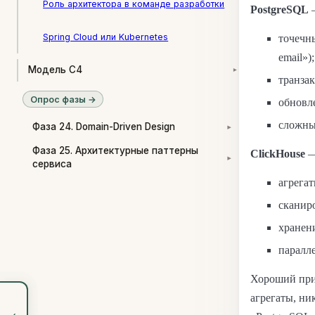
Роль архитектора в команде разработки
PostgreSQL
—
Spring Cloud или Kubernetes
точечны
email»);
Модель C4
▾
транза
Опрос фазы →
обновле
сложны
Фаза 24. Domain-Driven Design
▾
Фаза 25. Архитектурные паттерны
ClickHouse
—
▾
сервиса
агрега
сканир
хранен
паралл
Хороший приз
агрегаты, ни
‹