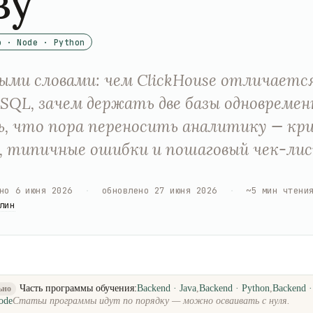
зу
o · Node · Python
ми словами: чем ClickHouse отличаетс
eSQL, зачем держать две базы одновремен
, что пора переносить аналитику — кр
, типичные ошибки и пошаговый чек-лис
но
6 июня 2026
·
обновлено
27 июня 2026
·
~
5
мин чтени
лин
Часть программы обучения:
Backend · Java
,
Backend · Python
,
Backend 
ьно
ode
Статьи программы идут по порядку — можно осваивать с нуля.