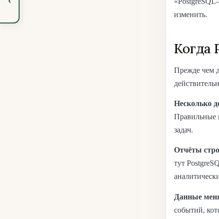
«PostgreSQL-
изменить.
Когда 
Прежде чем д
действительн
Несколько д
Правильные 
задач.
Отчёты стро
тут PostgreS
аналитически
Данные мен
событий, кот