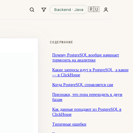
🇷🇺
Backend · Java
СОДЕРЖАНИЕ
Почему PostgreSQL вообще начинает
тормозить на аналитике
Какие запросы идут в PostgreSQL, а какие
— в ClickHouse
Когда PostgreSQL справляется сам
Признаки, что пора переходить к двум
базам
Как данные попадают из PostgreSQL в
ClickHouse
Типичные ошибки