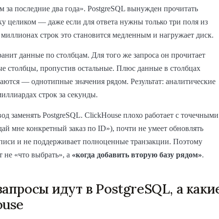
м за последние два года». PostgreSQL вынужден прочитать
у целиком — даже если для ответа нужны только три поля из
 миллионах строк это становится медленным и нагружает диск.
ранит данные по столбцам. Для того же запроса он прочитает
е столбцы, пропустив остальные. Плюс данные в столбцах
ются — однотипные значения рядом. Результат: аналитические
миллиардах строк за секунды.
вод заменять PostgreSQL. ClickHouse плохо работает с точечными
дай мне конкретный заказ по ID»), почти не умеет обновлять
писи и не поддерживает полноценные транзакции. Поэтому
т не «что выбрать», а
«когда добавить вторую базу рядом»
.
запросы идут в PostgreSQL, а каки
ouse