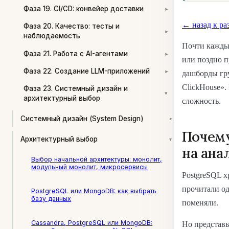
Фаза 19. CI/CD: конвейер доставки
▾
← назад к ра
Фаза 20. Качество: тесты и
▾
наблюдаемость
Почти каждый
Фаза 21. Работа с AI-агентами
▾
или поздно п
Фаза 22. Создание LLM-приложений
дашборды гру
▾
ClickHouse».
Фаза 23. Системный дизайн и
▾
архитектурный выбор
сложность.
Системный дизайн (System Design)
▾
Почему
Архитектурный выбор
▾
на ана
Выбор начальной архитектуры: монолит,
модульный монолит, микросервисы
PostgreSQL х
прочитали од
PostgreSQL или MongoDB: как выбрать
базу данных
поменяли.
Cassandra, PostgreSQL или MongoDB:
Но представь