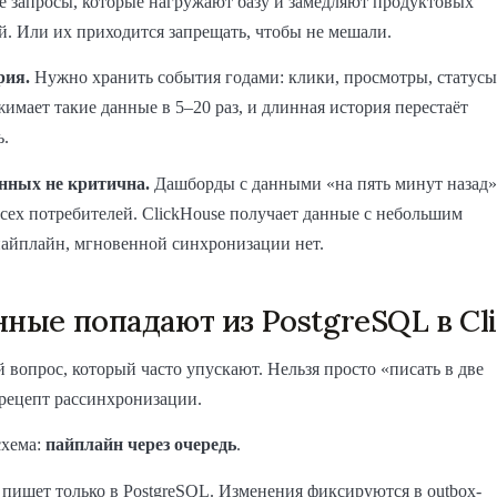
 запросы, которые нагружают базу и замедляют продуктовых
й. Или их приходится запрещать, чтобы не мешали.
рия.
Нужно хранить события годами: клики, просмотры, статусы
жимает такие данные в 5–20 раз, и длинная история перестаёт
ь.
нных не критична.
Дашборды с данными «на пять минут назад»
сех потребителей. ClickHouse получает данные с небольшим
пайплайн, мгновенной синхронизации нет.
нные попадают из PostgreSQL в Cl
 вопрос, который часто упускают. Нельзя просто «писать в две
рецепт рассинхронизации.
схема:
пайплайн через очередь
.
 пишет только в PostgreSQL. Изменения фиксируются в outbox-