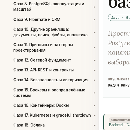
ба
Фаза 8. PostgreSQL: эксплуатация и
▾
масштаб
Java · G
Фаза 9. Hibernate и ORM
▾
Фаза 10. Другие хранилища:
Просты
▾
документы, поиск, файлы, аналитика
Postgr
Фаза 11. Принципы и паттерны
▾
проектирования
понять
выбора
Фаза 12. Сетевой фундамент
▾
Фаза 13. API: REST и контракты
▾
Опубликова
Фаза 14. Безопасность и авторизация
▾
Вадим Вику
Фаза 15. Брокеры и распределённые
▾
системы
Фаза 16. Контейнеры: Docker
▾
Фаза 17. Kubernetes и graceful shutdown
▾
дополнител
Фаза 18. Облака
Backend · N
▾