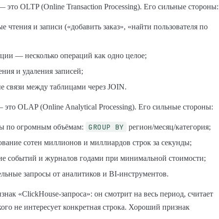
 это OLTP (Online Transaction Processing). Его сильные стороны:
е чтения и записи («добавить заказ», «найти пользователя по
кции — несколько операций как одно целое;
ния и удаления записей;
е связи между таблицами через JOIN.
 это OLAP (Online Analytical Processing). Его сильные стороны:
GROUP BY
ты по огромным объёмам:
регион/месяц/категория;
ование сотен миллионов и миллиардов строк за секунды;
ие событий и журналов годами при минимальной стоимости;
ельные запросы от аналитиков и BI-инструментов.
нак «ClickHouse-запроса»: он смотрит на весь период, считает
кого не интересует конкретная строка. Хороший признак