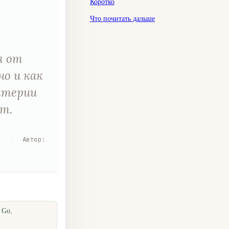
Коротко
Что почитать дальше
я от
но и как
итерии
т.
я
·
Автор
:
· Go
,