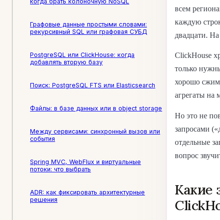
когда брать колоночную NoSQL
всем региона
каждую строк
Графовые данные простыми словами:
рекурсивный SQL или графовая СУБД
двадцати. На
PostgreSQL или ClickHouse: когда
ClickHouse х
добавлять вторую базу
только нужны
хорошо сжима
Поиск: PostgreSQL FTS или Elasticsearch
агрегаты на 
Файлы: в базе данных или в object storage
Но это не по
запросами («
Между сервисами: синхронный вызов или
события
отдельные за
вопрос звучи
Spring MVC, WebFlux и виртуальные
потоки: что выбрать
Какие 
ADR: как фиксировать архитектурные
решения
ClickH