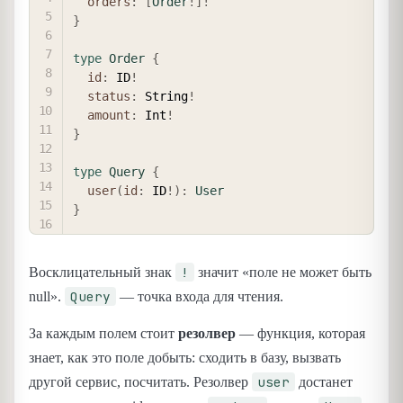
orders
:
[
Order
!
]
!
}
type
Order
{
id
:
ID
!
status
:
String
!
amount
:
Int
!
}
type
Query
{
user
(
id
:
ID
!
)
:
User
}
!
Восклицательный знак
значит «поле не может быть
Query
null».
— точка входа для чтения.
За каждым полем стоит
резолвер
— функция, которая
знает, как это поле добыть: сходить в базу, вызвать
user
другой сервис, посчитать. Резолвер
достанет