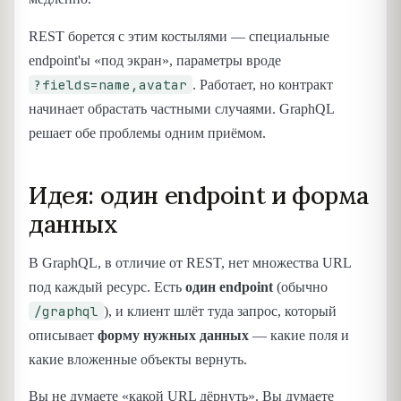
REST борется с этим костылями — специальные
endpoint'ы «под экран», параметры вроде
?fields=name,avatar
. Работает, но контракт
начинает обрастать частными случаями. GraphQL
решает обе проблемы одним приёмом.
Идея: один endpoint и форма
данных
В GraphQL, в отличие от REST, нет множества URL
под каждый ресурс. Есть
один endpoint
(обычно
/graphql
), и клиент шлёт туда запрос, который
описывает
форму нужных данных
— какие поля и
какие вложенные объекты вернуть.
Вы не думаете «какой URL дёрнуть». Вы думаете