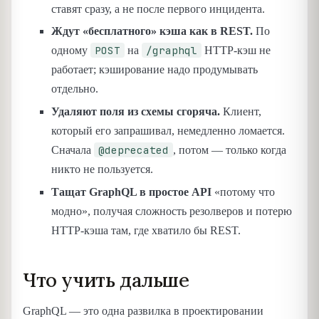
ставят сразу, а не после первого инцидента.
Ждут «бесплатного» кэша как в REST.
По
POST
/graphql
одному
на
HTTP-кэш не
работает; кэширование надо продумывать
отдельно.
Удаляют поля из схемы сгоряча.
Клиент,
который его запрашивал, немедленно ломается.
@deprecated
Сначала
, потом — только когда
никто не пользуется.
Тащат GraphQL в простое API
«потому что
модно», получая сложность резолверов и потерю
HTTP-кэша там, где хватило бы REST.
Что учить дальше
GraphQL — это одна развилка в проектировании