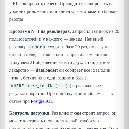
URL кэшировать нечего. Приходится кэшировать на
уровне приложения или клиента, а это заметно больше
работы.
Проблема N+1 на резолверах.
Запросили список из 20
пользователей и у каждого — заказы. Наивный
orders
резолвер
сходит в базу 20 раз, по разу на
пользователя, — плюс один запрос на сам список.
Получаем 21 обращение вместо двух. Стандартное
лекарство —
dataloader
: он собирает все id за один
«тик», батчит их в один запрос к базе (
WHERE user_id IN (...)
) и раскладывает
результат обратно. Про природу этой проблемы — в
статье про
PostgreSQL
.
Контроль нагрузки.
Раз клиент сам строит запрос, он
может построить и очень тяжёлый: глубокую
вложенность или список из миллиона элементов. Один