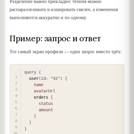
Разделение важно прикладно: чтения можно
распараллеливать и кэшировать смелее, а изменения
выполняются аккуратно и по одному.
Пример: запрос и ответ
Тот самый экран профиля — один запрос вместо трёх:
COPY
query
{
user
(
id
:
"42"
)
{
name
avatarUrl
orders
{
status
amount
}
}
}