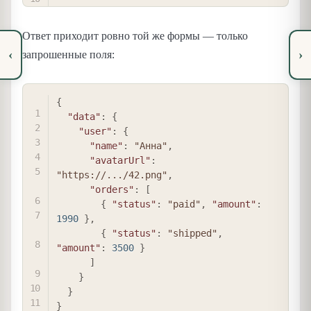
Ответ приходит ровно той же формы — только
‹
›
запрошенные поля:
COPY
{
"data"
:
{
"user"
:
{
"name"
:
"Анна"
,
"avatarUrl"
:
"https://.../42.png"
,
"orders"
:
[
{
"status"
:
"paid"
,
"amount"
:
1990
}
,
{
"status"
:
"shipped"
,
"amount"
:
3500
}
]
}
}
}