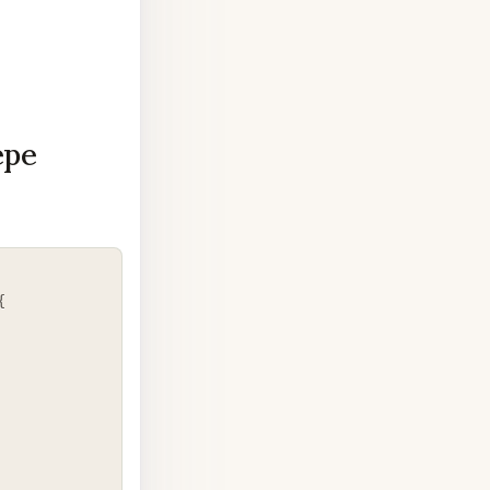
ере
COPY
{