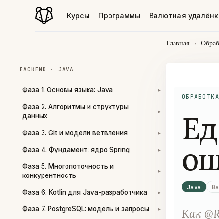
Курсы
Программы
Валютная удалёнк
Главная
›
Обраб
BACKEND · JAVA
Фаза 1. Основы языка: Java
▾
ОБРАБОТКА
Фаза 2. Алгоритмы и структуры
Ед
▾
данных
Фаза 3. Git и модели ветвления
▾
ош
Фаза 4. Фундамент: ядро Spring
▾
Фаза 5. Многопоточность и
▾
конкурентность
Java
Ba
Фаза 6. Kotlin для Java-разработчика
▾
Фаза 7. PostgreSQL: модель и запросы
Как @R
▾