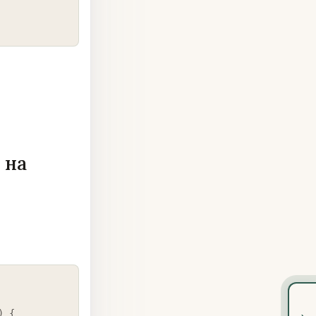
 на
COPY
›
)
{