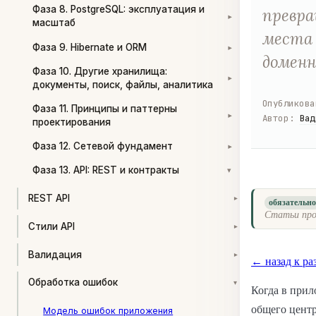
Фаза 8. PostgreSQL: эксплуатация и
превра
▾
масштаб
места 
Фаза 9. Hibernate и ORM
▾
доменн
Фаза 10. Другие хранилища:
▾
документы, поиск, файлы, аналитика
Опубликова
Фаза 11. Принципы и паттерны
Автор
:
Вад
▾
проектирования
Фаза 12. Сетевой фундамент
▾
Фаза 13. API: REST и контракты
▾
REST API
▾
обязательн
Статьи про
Стили API
▾
Валидация
▾
← назад к ра
Обработка ошибок
▾
Когда в прил
общего центр
Модель ошибок приложения