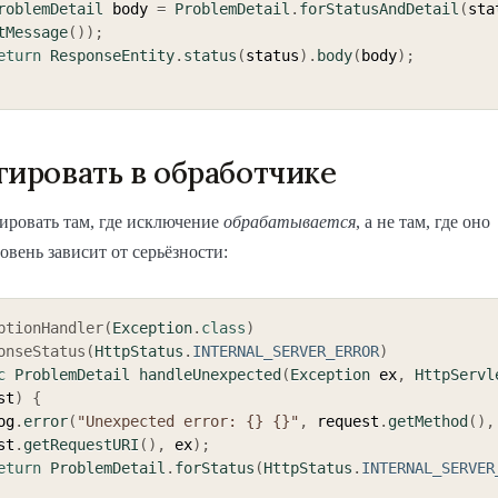
roblemDetail
 body 
=
ProblemDetail
.
forStatusAndDetail
(
sta
tMessage
(
)
)
;
eturn
ResponseEntity
.
status
(
status
)
.
body
(
body
)
;
гировать в обработчике
ировать там, где исключение
обрабатывается
, а не там, где оно
овень зависит от серьёзности:
ptionHandler
(
Exception
.
class
)
onseStatus
(
HttpStatus
.
INTERNAL_SERVER_ERROR
)
c
ProblemDetail
handleUnexpected
(
Exception
 ex
,
HttpServl
st
)
{
 log
.
error
(
"Unexpected error: {} {}"
,
 request
.
getMethod
(
)
,
st
.
getRequestURI
(
)
,
 ex
)
;
eturn
ProblemDetail
.
forStatus
(
HttpStatus
.
INTERNAL_SERVER