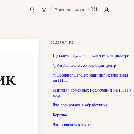
🇷🇺
Backend · Java
СОДЕРЖАНИЕ
Проблема: try/catch в каждом контроллере
@RestControllerAdvice: один центр
ик
@ExceptionHandler: маппинг исключения
на HTTP
Маппинг доменных исключений на HTTP-
коды
Что логировать в обработчике
Коротко
Что почитать дальше