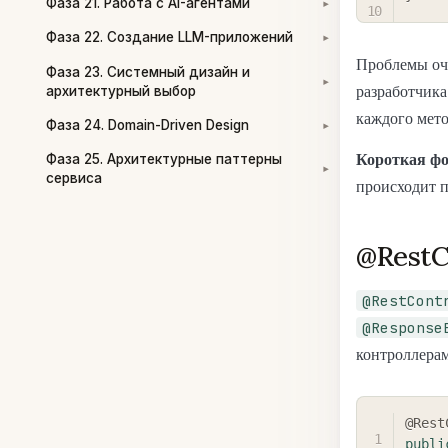
Фаза 21. Работа с AI-агентами
▾
Фаза 22. Создание LLM-приложений
▾
Проблемы оче
Фаза 23. Системный дизайн и
▾
архитектурный выбор
разработчика
каждого мето
Фаза 24. Domain-Driven Design
▾
Фаза 25. Архитектурные паттерны
Короткая ф
▾
сервиса
происходит п
@RestC
@RestCont
@Response
контроллера
@Rest
publi