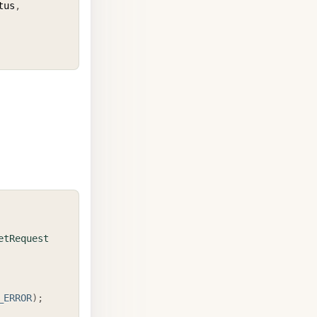
tus
,
COPY
etRequest
_ERROR
)
;