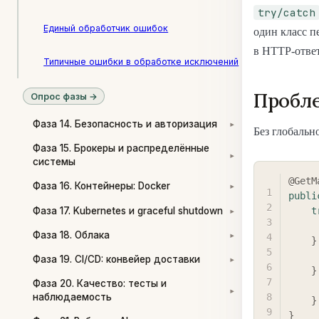
try/catch
Единый обработчик ошибок
один класс п
в HTTP-отве
Типичные ошибки в обработке исключений
Пробле
Опрос фазы →
Фаза 14. Безопасность и авторизация
▾
Без глобальн
Фаза 15. Брокеры и распределённые
▾
системы
@GetM
Фаза 16. Контейнеры: Docker
▾
publi
Фаза 17. Kubernetes и graceful shutdown
t
▾
Фаза 18. Облака
▾
}
Фаза 19. CI/CD: конвейер доставки
▾
}
Фаза 20. Качество: тесты и
▾
наблюдаемость
}
}