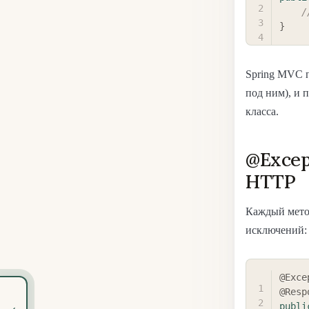
/
}
Spring MVC п
под ним), и 
класса.
@Excep
HTTP
Каждый мет
исключений:
@Exce
@Resp
‹
publi