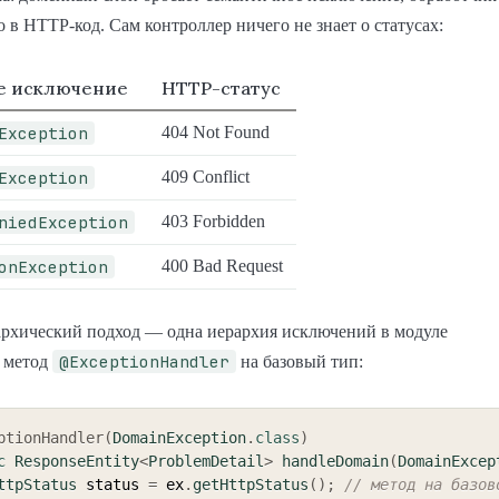
о в HTTP-код. Сам контроллер ничего не знает о статусах:
е исключение
HTTP-статус
Exception
404 Not Found
Exception
409 Conflict
niedException
403 Forbidden
onException
400 Bad Request
архический подход — одна иерархия исключений в модуле
@ExceptionHandler
н метод
на базовый тип:
ptionHandler
(
DomainException
.
class
)
c
ResponseEntity
<
ProblemDetail
>
handleDomain
(
DomainExcep
ttpStatus
 status 
=
 ex
.
getHttpStatus
(
)
;
// метод на базов