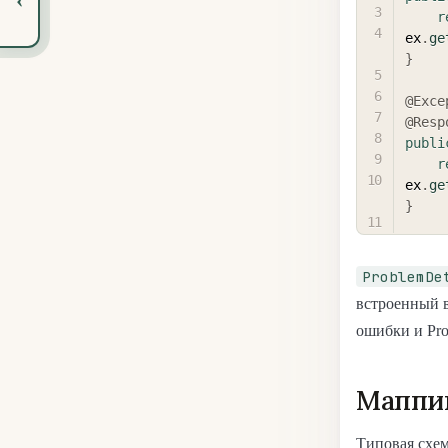
r
ex
.
ge
}
@Exce
@Resp
publi
r
ex
.
ge
}
ProblemDe
встроенный в
ошибки и Prob
Маппи
Типовая схем