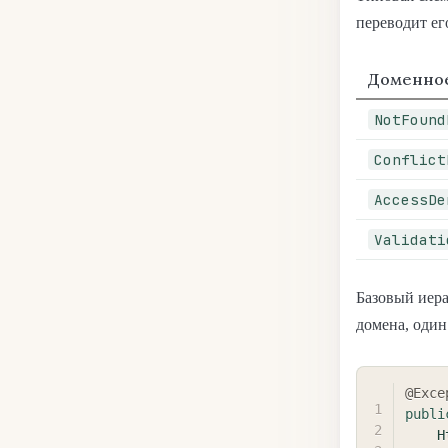
переводит ег
Доменно
NotFound
Conflict
AccessDe
Validati
Базовый иер
домена, оди
@Exce
publi
H