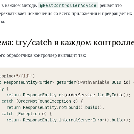
@RestControllerAdvice
в каждом методе.
решает это —
ерехватывает исключения со всего приложения и превращает их
ты.
ма: try/catch в каждом контролл
ого обработчика контроллер выглядит так:
apping
(
"/{id}"
)
c
ResponseEntity
<
Order
>
getOrder
(
@PathVariable
UUID
 id
)
ry
{
return
ResponseEntity
.
ok
(
orderService
.
findById
(
id
)
)
;
catch
(
OrderNotFoundException
 e
)
{
return
ResponseEntity
.
notFound
(
)
.
build
(
)
;
catch
(
Exception
 e
)
{
return
ResponseEntity
.
internalServerError
(
)
.
build
(
)
;