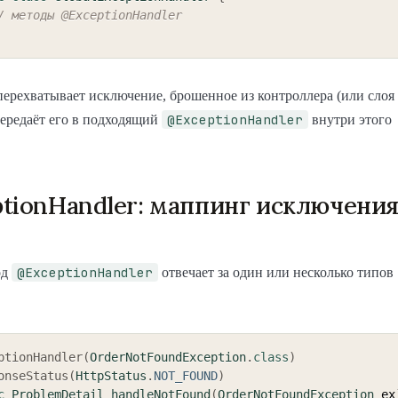
/ методы @ExceptionHandler
ерехватывает исключение, брошенное из контроллера (или слоя
@ExceptionHandler
передаёт его в подходящий
внутри этого
tionHandler: маппинг исключения
@ExceptionHandler
од
отвечает за один или несколько типов
ptionHandler
(
OrderNotFoundException
.
class
)
onseStatus
(
HttpStatus
.
NOT_FOUND
)
c
ProblemDetail
handleNotFound
(
OrderNotFoundException
 ex