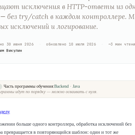
щают исключения в HTTP-ответы из одн
— без try/catch в каждом контроллере. 
ых исключений и логирование.
но
30 июня 2026
·
обновлено
10 июля 2026
·
~
3
мин чтен
им Викулин
Часть программы обучения:
Backend · Java
о
граммы идут по порядку — можно осваивать с нуля.
зделу
ожении больше одного контроллера, обработка исключений без
а превращается в повторяющийся шаблон: один и тот же