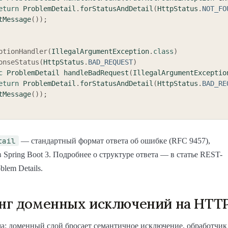
eturn
ProblemDetail
.
forStatusAndDetail
(
HttpStatus
.
NOT_FO
tMessage
(
)
)
;
ptionHandler
(
IllegalArgumentException
.
class
)
onseStatus
(
HttpStatus
.
BAD_REQUEST
)
c
ProblemDetail
handleBadRequest
(
IllegalArgumentExceptio
eturn
ProblemDetail
.
forStatusAndDetail
(
HttpStatus
.
BAD_RE
tMessage
(
)
)
;
tail
— стандартный формат ответа об ошибке (RFC 9457),
 Spring Boot 3. Подробнее о структуре ответа — в статье REST-
lem Details.
нг доменных исключений на HTT
а: доменный слой бросает семантичное исключение, обработчик