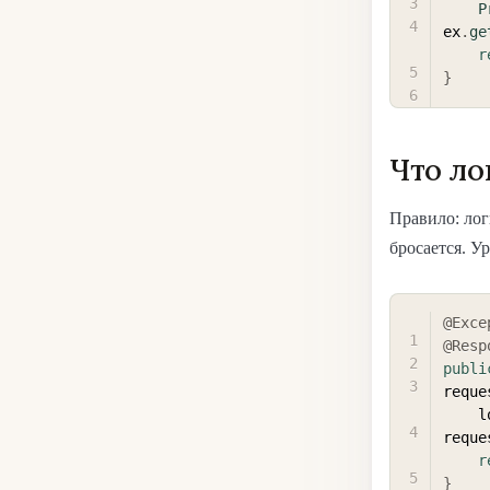
P
ex
.
ge
r
}
Что ло
Правило: лог
бросается. Ур
@Exce
@Resp
publi
reque
   
reque
r
}