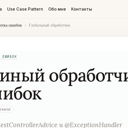
а
Use Case Pattern
Обо мне
Контакты
отка ошибок
›
Глобальный обработчик
 ОШИБОК
иный обработч
ибок
ckend
estControllerAdvice и @ExceptionHandler