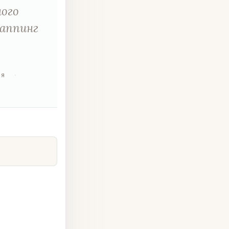
ого
Маппинг
ия
·