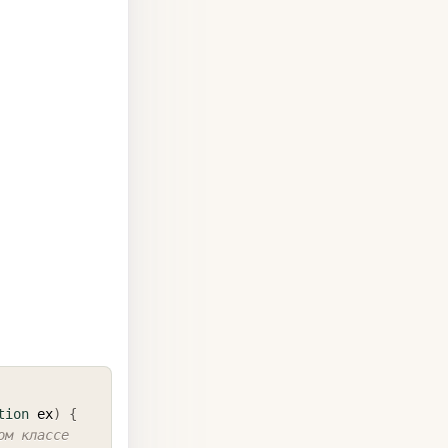
COPY
tion
 ex
)
{
ом классе