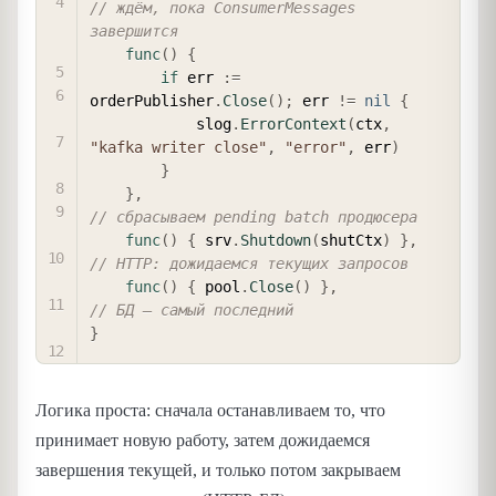
// ждём, пока ConsumerMessages 
завершится
func
(
)
{
if
 err 
:=
orderPublisher
.
Close
(
)
;
 err 
!=
nil
{
            slog
.
ErrorContext
(
ctx
,
"kafka writer close"
,
"error"
,
 err
)
}
}
,
// сбрасываем pending batch продюсера
func
(
)
{
 srv
.
Shutdown
(
shutCtx
)
}
,
// HTTP: дожидаемся текущих запросов
func
(
)
{
 pool
.
Close
(
)
}
,
// БД — самый последний
}
Логика проста: сначала останавливаем то, что
принимает новую работу, затем дожидаемся
завершения текущей, и только потом закрываем