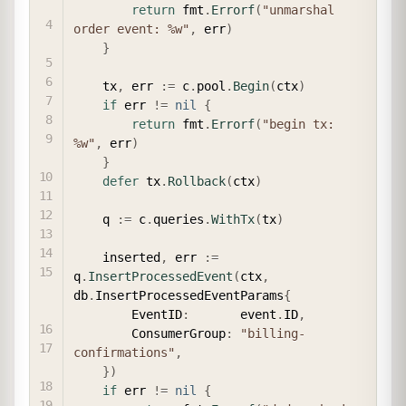
return
 fmt
.
Errorf
(
"unmarshal 
order event: %w"
,
 err
)
}
    tx
,
 err 
:=
 c
.
pool
.
Begin
(
ctx
)
if
 err 
!=
nil
{
return
 fmt
.
Errorf
(
"begin tx: 
%w"
,
 err
)
}
defer
 tx
.
Rollback
(
ctx
)
    q 
:=
 c
.
queries
.
WithTx
(
tx
)
    inserted
,
 err 
:=
q
.
InsertProcessedEvent
(
ctx
,
db
.
InsertProcessedEventParams
{
        EventID
:
       event
.
ID
,
        ConsumerGroup
:
"billing-
confirmations"
,
}
)
if
 err 
!=
nil
{