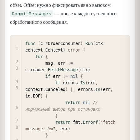
offset. Offset нужно фиксировать явно вызовом
CommitMessages
— после каждого успешного
обработанного сообщения.
COPY
func
(
c 
*
OrderConsumer
)
Run
(
ctx 
context
.
Context
)
error
{
for
{
        msg
,
 err 
:=
c
.
reader
.
FetchMessage
(
ctx
)
if
 err 
!=
nil
{
if
 errors
.
Is
(
err
,
context
.
Canceled
)
||
 errors
.
Is
(
err
,
io
.
EOF
)
{
return
nil
// 
нормальный выход при остановке
}
return
 fmt
.
Errorf
(
"fetch 
message: %w"
,
 err
)
}