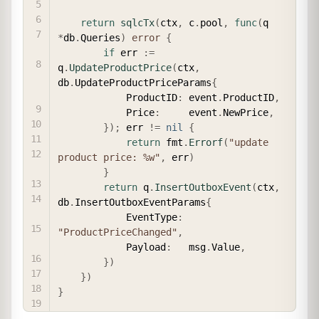
return
sqlcTx
(
ctx
,
 c
.
pool
,
func
(
q 
*
db
.
Queries
)
error
{
if
 err 
:=
q
.
UpdateProductPrice
(
ctx
,
db
.
UpdateProductPriceParams
{
            ProductID
:
 event
.
ProductID
,
            Price
:
     event
.
NewPrice
,
}
)
;
 err 
!=
nil
{
return
 fmt
.
Errorf
(
"update 
product price: %w"
,
 err
)
}
return
 q
.
InsertOutboxEvent
(
ctx
,
db
.
InsertOutboxEventParams
{
            EventType
:
"ProductPriceChanged"
,
            Payload
:
   msg
.
Value
,
}
)
}
)
}