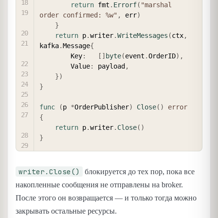
return
 fmt
.
Errorf
(
"marshal 
order confirmed: %w"
,
 err
)
}
return
 p
.
writer
.
WriteMessages
(
ctx
,
kafka
.
Message
{
        Key
:
[
]
byte
(
event
.
OrderID
)
,
        Value
:
 payload
,
}
)
}
func
(
p 
*
OrderPublisher
)
Close
(
)
error
{
return
 p
.
writer
.
Close
(
)
}
writer.Close()
блокируется до тех пор, пока все
накопленные сообщения не отправлены на broker.
После этого он возвращается — и только тогда можно
закрывать остальные ресурсы.