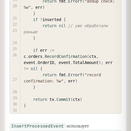
return
 fmt
.
Errorf
(
"dedup check: 
%w"
,
 err
)
}
if
!
inserted 
{
return
nil
// уже обработали 
раньше
}
if
 err 
:=
c
.
orders
.
RecordConfirmation
(
ctx
,
event
.
OrderID
,
 event
.
TotalAmount
)
;
 err 
!=
nil
{
return
 fmt
.
Errorf
(
"record 
confirmation: %w"
,
 err
)
}
return
 tx
.
Commit
(
ctx
)
}
InsertProcessedEvent
использует