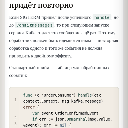
придёт повторно
handle
Если SIGTERM пришёл после успешного
, но
CommitMessages
до
, то при следующем запуске
сервиса Kafka отдаст это сообщение ещё раз. Поэтому
обработчик должен быть идемпотентным — повторная
обработка одного и того же события не должна
приводить к двойному эффекту.
Стандартный приём — таблица уже обработанных
событий:
COPY
func
(
c 
*
OrderConsumer
)
handle
(
ctx 
context
.
Context
,
 msg kafka
.
Message
)
error
{
var
 event OrderConfirmedEvent

if
 err 
:=
 json
.
Unmarshal
(
msg
.
Value
,
&
event
)
;
 err 
!=
nil
{