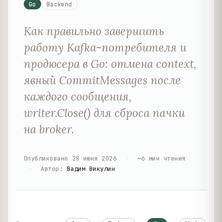
Go
Backend
Как правильно завершить
работу Kafka-потребителя и
продюсера в Go: отмена context,
явный CommitMessages после
каждого сообщения,
writer.Close() для сброса пачки
на broker.
Опубликовано
28 июня 2026
·
~
6
мин чтения
·
Автор
:
Вадим Викулин