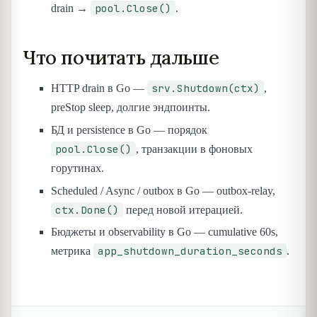
pool.Close()
drain →
.
Что почитать дальше
srv.Shutdown(ctx)
HTTP drain в Go —
,
preStop sleep, долгие эндпоинты.
БД и persistence в Go — порядок
pool.Close()
, транзакции в фоновых
горутинах.
Scheduled / Async / outbox в Go — outbox-relay,
ctx.Done()
перед новой итерацией.
Бюджеты и observability в Go — cumulative 60s,
app_shutdown_duration_seconds
метрика
.