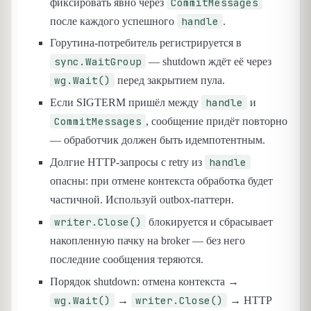
CommitMessages
фиксировать явно через
handle
после каждого успешного
.
Горутина-потребитель регистрируется в
sync.WaitGroup
— shutdown ждёт её через
wg.Wait()
перед закрытием пула.
handle
Если SIGTERM пришёл между
и
CommitMessages
, сообщение придёт повторно
— обработчик должен быть идемпотентным.
handle
Долгие HTTP-запросы с retry из
опасны: при отмене контекста обработка будет
частичной. Используй outbox-паттерн.
writer.Close()
блокируется и сбрасывает
накопленную пачку на broker — без него
последние сообщения теряются.
Порядок shutdown: отмена контекста →
wg.Wait()
writer.Close()
→
→ HTTP