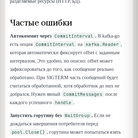
разделяемые ресурсы (HTTP, БД).
Частые ошибки
CommitInterval
Автокоммит через
.
В kafka-go
CommitInterval
kafka.Reader
есть опция
на
,
которая автоматически фиксирует offset с заданным
интервалом. Это удобно, но опасно: offset может
зафиксироваться до того, как сообщение реально
обработано. При SIGTERM часть сообщений будет
считаться обработанной, хотя обработчик до них не
CommitMessages
добрался. Нужен явный
после
handle
каждого успешного
.
WaitGroup
Запустить горутину без
.
Если не
дождаться завершения потребителя перед
pool.Close()
, горутина может попытаться взять