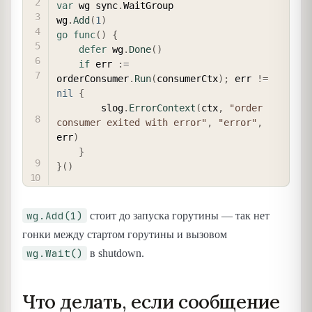
var
 wg sync
.
WaitGroup

wg
.
Add
(
1
)
go
func
(
)
{
defer
 wg
.
Done
(
)
if
 err 
:=
orderConsumer
.
Run
(
consumerCtx
)
;
 err 
!=
nil
{
        slog
.
ErrorContext
(
ctx
,
"order 
consumer exited with error"
,
"error"
,
err
)
}
}
(
)
wg.Add(1)
стоит до запуска горутины — так нет
гонки между стартом горутины и вызовом
wg.Wait()
в shutdown.
Что делать, если сообщение