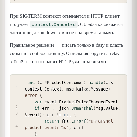
При SIGTERM контекст отменяется и HTTP-клиент
context.Canceled
получает
. Обработка окажется
частичной, а shutdown зависнет на время таймаута.
Правильное решение — писать только в базу и класть
событие в outbox-таблицу. Отдельная горутина-relay
заберёт его и отправит HTTP уже независимо:
COPY
func
(
c 
*
ProductConsumer
)
handle
(
ctx 
context
.
Context
,
 msg kafka
.
Message
)
error
{
var
 event ProductPriceChangedEvent

if
 err 
:=
 json
.
Unmarshal
(
msg
.
Value
,
&
event
)
;
 err 
!=
nil
{
return
 fmt
.
Errorf
(
"unmarshal 
product event: %w"
,
 err
)
}