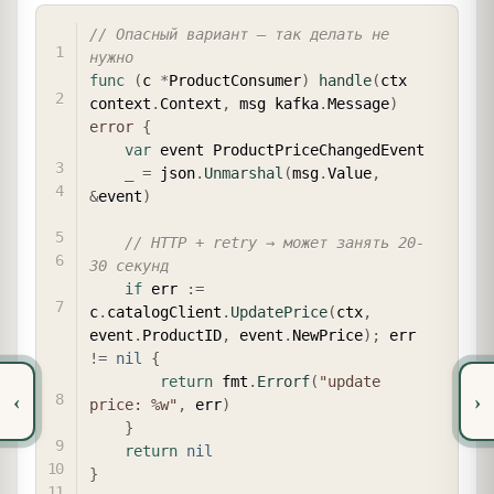
COPY
// Опасный вариант — так делать не 
нужно
func
(
c 
*
ProductConsumer
)
handle
(
ctx 
context
.
Context
,
 msg kafka
.
Message
)
error
{
var
 event ProductPriceChangedEvent

_
=
 json
.
Unmarshal
(
msg
.
Value
,
&
event
)
// HTTP + retry → может занять 20-
30 секунд
if
 err 
:=
c
.
catalogClient
.
UpdatePrice
(
ctx
,
event
.
ProductID
,
 event
.
NewPrice
)
;
 err 
!=
nil
{
return
 fmt
.
Errorf
(
"update 
‹
›
price: %w"
,
 err
)
}
return
nil
}