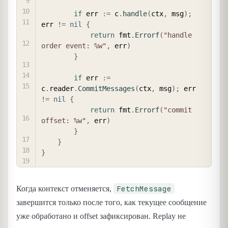
if
 err 
:=
 c
.
handle
(
ctx
,
 msg
)
;
err 
!=
nil
{
return
 fmt
.
Errorf
(
"handle 
order event: %w"
,
 err
)
}
if
 err 
:=
c
.
reader
.
CommitMessages
(
ctx
,
 msg
)
;
 err 
!=
nil
{
return
 fmt
.
Errorf
(
"commit 
offset: %w"
,
 err
)
}
}
}
FetchMessage
Когда контекст отменяется,
завершится только после того, как текущее сообщение
уже обработано и offset зафиксирован. Replay не