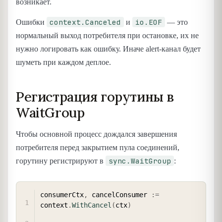
возникает.
context.Canceled
io.EOF
Ошибки
и
— это
нормальный выход потребителя при остановке, их не
нужно логировать как ошибку. Иначе alert-канал будет
шуметь при каждом деплое.
Регистрация горутины в
WaitGroup
Чтобы основной процесс дождался завершения
потребителя перед закрытием пула соединений,
sync.WaitGroup
горутину регистрируют в
:
COPY
consumerCtx
,
 cancelConsumer 
:=
context
.
WithCancel
(
ctx
)