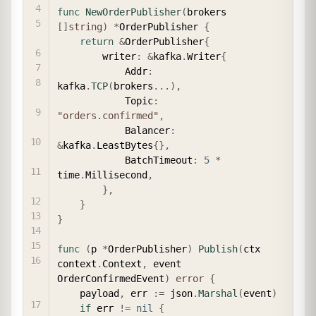
func
NewOrderPublisher
(
brokers 
[
]
string
)
*
OrderPublisher 
{
return
&
OrderPublisher
{
        writer
:
&
kafka
.
Writer
{
            Addr
:
kafka
.
TCP
(
brokers
...
)
,
            Topic
:
"orders.confirmed"
,
            Balancer
:
&
kafka
.
LeastBytes
{
}
,
            BatchTimeout
:
5
*
time
.
Millisecond
,
}
,
}
}
func
(
p 
*
OrderPublisher
)
Publish
(
ctx 
context
.
Context
,
 event 
OrderConfirmedEvent
)
error
{
    payload
,
 err 
:=
 json
.
Marshal
(
event
)
if
 err 
!=
nil
{