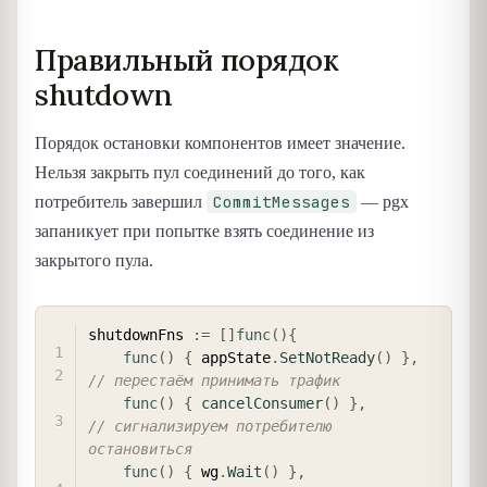
Правильный порядок
shutdown
Порядок остановки компонентов имеет значение.
Нельзя закрыть пул соединений до того, как
CommitMessages
потребитель завершил
— pgx
запаникует при попытке взять соединение из
закрытого пула.
COPY
shutdownFns 
:=
[
]
func
(
)
{
func
(
)
{
 appState
.
SetNotReady
(
)
}
,
// перестаём принимать трафик
func
(
)
{
cancelConsumer
(
)
}
,
// сигнализируем потребителю 
остановиться
func
(
)
{
 wg
.
Wait
(
)
}
,