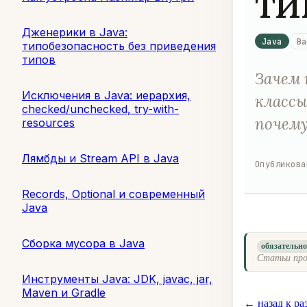
ти
Дженерики в Java:
Java
Ba
типобезопасность без приведения
типов
Зачем 
Исключения в Java: иерархия,
классы
checked/unchecked, try-with-
почему
resources
Лямбды и Stream API в Java
Опубликова
Records, Optional и современный
Java
Сборка мусора в Java
обязательн
Статьи про
Инструменты Java: JDK, javac, jar,
Maven и Gradle
← назад к ра