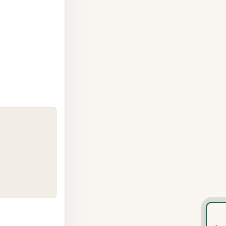
COPY
›