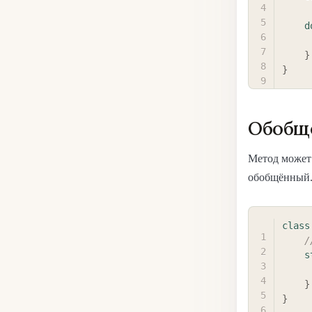
d
}
}
Обобщ
Метод может 
обобщённый.
class
/
s
}
}