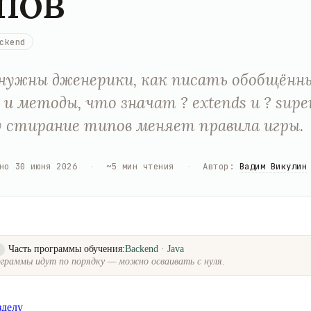
пов
ckend
нужны дженерики, как писать обобщённ
 и методы, что значат ? extends и ? supe
 стирание типов меняет правила игры.
но
30 июня 2026
·
~
5
мин чтения
·
Автор
:
Вадим Викулин
Часть программы обучения:
Backend · Java
о
граммы идут по порядку — можно осваивать с нуля.
зделу