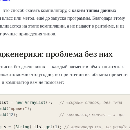
это способ сказать компилятору,
с каким типом данных
 класс или метод, ещё до запуска программы. Благодаря этому
ливаются на этапе компиляции, а не падают в рантайме, и из
т ручные приведения типов.
дженерики: проблема без них
список без дженериков — каждый элемент в нём хранится как
оложить можно что угодно, но при чтении вы обязаны привести
 и компилятор вам не помогает:
list 
=
new
ArrayList
(
)
;
// «сырой» список, без типа
add
(
"привет"
)
;
add
(
42
)
;
// компилятор молчит — а зря
g
 s 
=
(
String
)
 list
.
get
(
1
)
;
// компилируется, но упадёт 