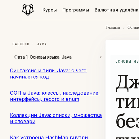
Курсы
Программы
Валютная удалёнк
Главная
›
Основ
BACKEND · JAVA
Фаза 1. Основы языка: Java
▾
ОСНОВЫ ЯЗ
Синтаксис и типы Java: с чего
Дж
начинается код
ти
ООП в Java: классы, наследование,
интерфейсы, record и enum
бе
Коллекции Java: списки, множества
и словари
Как устроена HashMap внутри