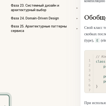
компиляцию 
Фаза 23. Системный дизайн и
▾
архитектурный выбор
Обобщ
Фаза 24. Domain-Driven Design
▾
Фаза 25. Архитектурные паттерны
Свой класс 
▾
сервиса
скобках посл
E
(type),
(el
// Ко
class
p
p
p
}
При использ
‹