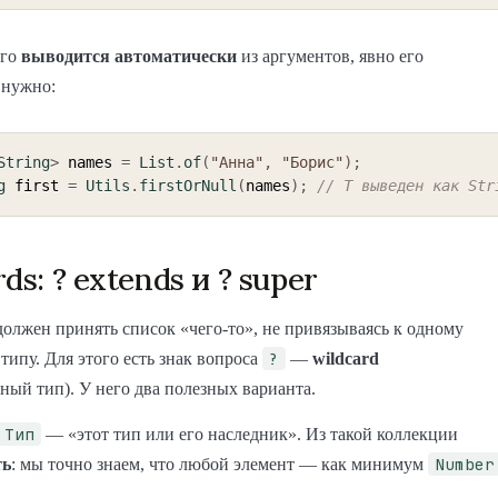
его
выводится автоматически
из аргументов, явно его
 нужно:
String
>
 names 
=
List
.
of
(
"Анна"
,
"Борис"
)
;
g
 first 
=
Utils
.
firstOrNull
(
names
)
;
// T выведен как Str
ds: ? extends и ? super
должен принять список «чего-то», не привязываясь к одному
?
типу. Для этого есть знак вопроса
—
wildcard
ный тип). У него два полезных варианта.
 Тип
— «этот тип или его наследник». Из такой коллекции
Number
ть
: мы точно знаем, что любой элемент — как минимум