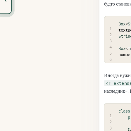
будто станов
Box
<
S
textB
Strin
Box
<
I
numbe
Иногда нужно
<T extend
наследник». 
class
p
C