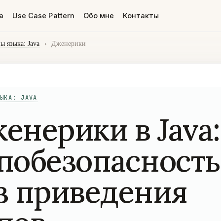
а
Use Case Pattern
Обо мне
Контакты
ы языка: Java
›
Дженерики
ЫКА: JAVA
енерики в Java:
побезопасность
з приведения