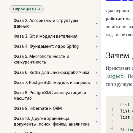
Опрос фазы →
Дженерики — 
работает
ваш
Фаза 2. Алгоритмы и структуры
▾
данных
ошибки вылав
кода исчезаю
Фаза 3. Git и модели ветвления
▾
Фаза 4. Фундамент: ядро Spring
▾
Зачем 
Фаза 5. Многопоточность и
▾
конкурентность
Представьте 
Фаза 6. Kotlin для Java-разработчика
▾
Object
. П
Фаза 7. PostgreSQL: модель и запросы
▾
тип вручную,
Фаза 8. PostgreSQL: эксплуатация и
▾
масштаб
List
 
Фаза 9. Hibernate и ORM
▾
list
.
list
.
Фаза 10. Другие хранилища:
▾
документы, поиск, файлы, аналитика
Strin