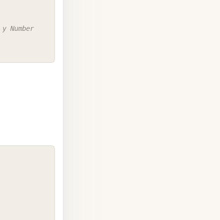
 у Number
COPY