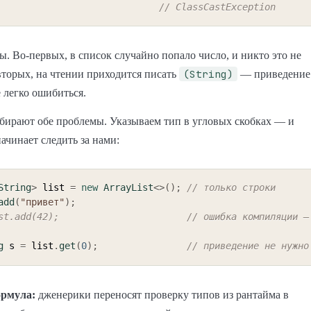
// ClassCastException
ды. Во-первых, в список случайно попало число, и никто это не
(String)
вторых, на чтении приходится писать
— приведение
е легко ошибиться.
бирают обе проблемы. Указываем тип в угловых скобках — и
ачинает следить за нами:
String
>
 list 
=
new
ArrayList
<
>
(
)
;
// только строки
add
(
"привет"
)
;
st.add(42);                       // ошибка компиляции —
g
 s 
=
 list
.
get
(
0
)
;
// приведение не нужно
ормула:
дженерики переносят проверку типов из рантайма в