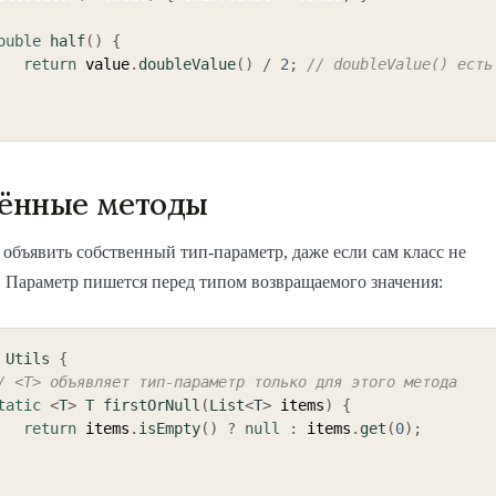
ouble
half
(
)
{
return
 value
.
doubleValue
(
)
/
2
;
// doubleValue() есть
ённые методы
объявить собственный тип-параметр, даже если сам класс не
 Параметр пишется перед типом возвращаемого значения:
Utils
{
/ <T> объявляет тип-параметр только для этого метода
tatic
<
T
>
T
firstOrNull
(
List
<
T
>
 items
)
{
return
 items
.
isEmpty
(
)
?
null
:
 items
.
get
(
0
)
;