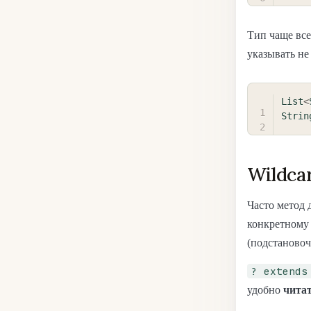
Тип чаще вс
указывать не
List
<
Strin
Wildcar
Часто метод 
конкретному 
(подстановоч
? extends
удобно
чита
.