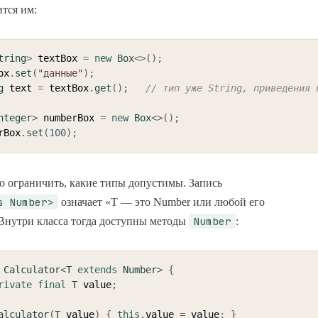
ится им:
tring
>
 textBox 
=
new
Box
<
>
(
)
;
ox
.
set
(
"данные"
)
;
g
 text 
=
 textBox
.
get
(
)
;
// тип уже String, приведения 
nteger
>
 numberBox 
=
new
Box
<
>
(
)
;
rBox
.
set
(
100
)
;
 ограничить, какие типы допустимы. Запись
s Number>
означает «T — это Number или любой его
Number
Внутри класса тогда доступны методы
:
Calculator
<
T
extends
Number
>
{
rivate
final
T
 value
;
alculator
(
T
 value
)
{
this
.
value 
=
 value
;
}