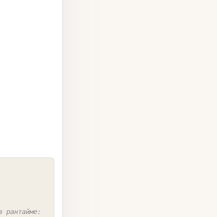
COPY
в рантайме: