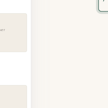
COPY
нет
COPY