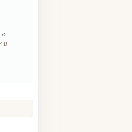
ые
r и