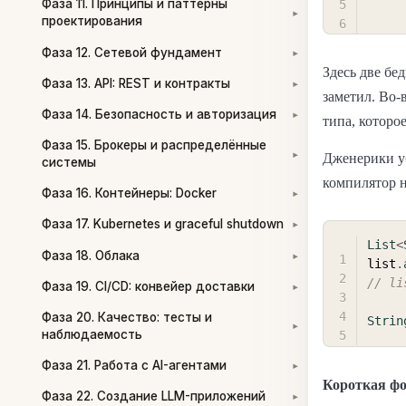
Фаза 11. Принципы и паттерны
▾
проектирования
Фаза 12. Сетевой фундамент
▾
Здесь две бе
Фаза 13. API: REST и контракты
▾
заметил. Во-
Фаза 14. Безопасность и авторизация
▾
типа, которо
Фаза 15. Брокеры и распределённые
Дженерики у
▾
системы
компилятор н
Фаза 16. Контейнеры: Docker
▾
Фаза 17. Kubernetes и graceful shutdown
▾
List
<
Фаза 18. Облака
▾
list
.
// li
Фаза 19. CI/CD: конвейер доставки
▾
Фаза 20. Качество: тесты и
Strin
▾
наблюдаемость
Фаза 21. Работа с AI-агентами
▾
Короткая ф
Фаза 22. Создание LLM-приложений
▾