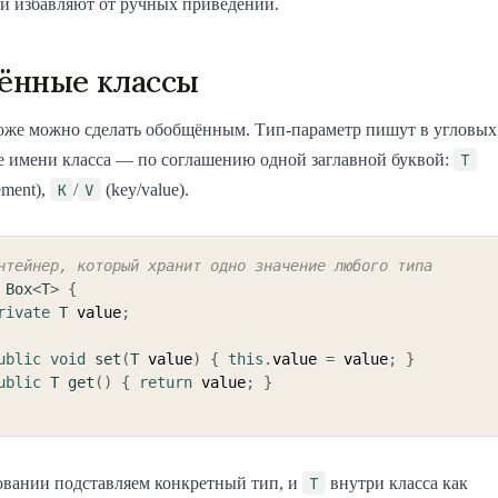
и избавляют от ручных приведений.
ённые классы
тоже можно сделать обобщённым. Тип-параметр пишут в угловых
T
е имени класса — по соглашению одной заглавной буквой:
K
V
ement),
/
(key/value).
нтейнер, который хранит одно значение любого типа
Box
<
T
>
{
rivate
T
 value
;
ublic
void
set
(
T
 value
)
{
this
.
value 
=
 value
;
}
ublic
T
get
(
)
{
return
 value
;
}
T
овании подставляем конкретный тип, и
внутри класса как