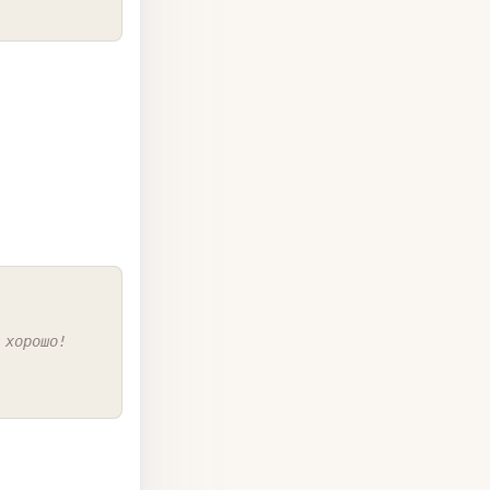
COPY
 хорошо!