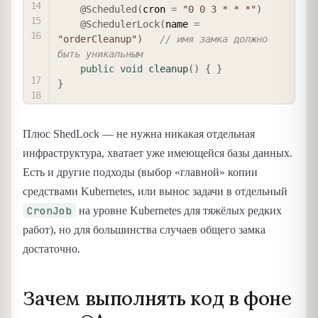
@Scheduled
(
cron 
=
"0 0 3 * * *"
)
@SchedulerLock
(
name 
=
"orderCleanup"
)
// имя замка должно 
быть уникальным
public
void
cleanup
(
)
{
}
}
Плюс ShedLock — не нужна никакая отдельная
инфраструктура, хватает уже имеющейся базы данных.
Есть и другие подходы (выбор «главной» копии
средствами Kubernetes, или вынос задачи в отдельный
CronJob
на уровне Kubernetes для тяжёлых редких
работ), но для большинства случаев общего замка
достаточно.
Зачем выполнять код в фоне