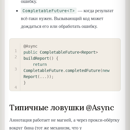
ошибку.
CompletableFuture<T>
— когда результат
всё-таки нужен. Вызывающий код может
дождаться его или обработать ошибку.
COPY
@Async
public
CompletableFuture
<
Report
>
buildReport
(
)
{
return
CompletableFuture
.
completedFuture
(
new
Report
(
.
.
.
)
)
;
}
Типичные ловушки @Async
Аннотация работает не магией, а через прокси-обёртку
вокруг бина (тот же механизм, что у