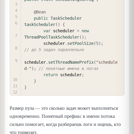
@Bean
public
TaskScheduler
taskScheduler
(
)
{
var
 scheduler 
=
new
ThreadPoolTaskScheduler
(
)
;
        scheduler
.
setPoolSize
(
5
)
;
// до 5 задач параллельно
scheduler
.
setThreadNamePrefix
(
"schedule
d-"
)
;
// понятные имена в логах
return
 scheduler
;
}
}
Размер пула — это сколько задач может выполняться
одновременно. Понятный префикс в имени потока
сильно помогает, когда разбираешь логи и ищешь, кто
что тормозит.