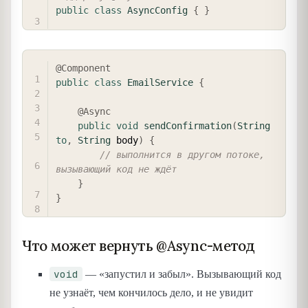
public
class
AsyncConfig
{
}
COPY
@Component
public
class
EmailService
{
@Async
public
void
sendConfirmation
(
String
to
,
String
 body
)
{
// выполнится в другом потоке, 
вызывающий код не ждёт
}
}
Что может вернуть @Async-метод
void
— «запустил и забыл». Вызывающий код
не узнаёт, чем кончилось дело, и не увидит