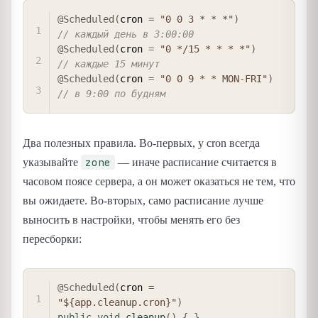
COPY
@Scheduled
(
cron 
=
"0 0 3 * * *"
)
// каждый день в 3:00:00
@Scheduled
(
cron 
=
"0 */15 * * * *"
)
// каждые 15 минут
@Scheduled
(
cron 
=
"0 0 9 * * MON-FRI"
)
// в 9:00 по будням
Два полезных правила. Во-первых, у cron всегда
zone
указывайте
— иначе расписание считается в
часовом поясе сервера, а он может оказаться не тем, что
вы ожидаете. Во-вторых, само расписание лучше
выносить в настройки, чтобы менять его без
пересборки:
COPY
@Scheduled
(
cron 
=
"${app.cleanup.cron}"
)
public
void
cleanup
(
)
{
}