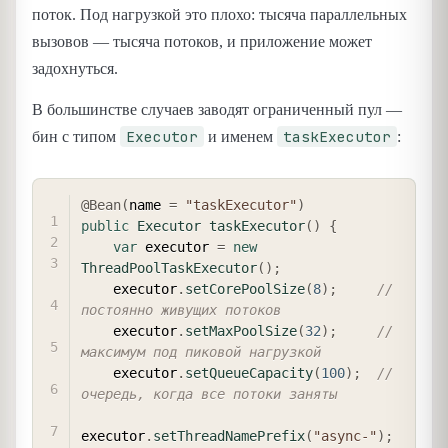
поток. Под нагрузкой это плохо: тысяча параллельных
вызовов — тысяча потоков, и приложение может
задохнуться.
В большинстве случаев заводят ограниченный пул —
Executor
taskExecutor
бин с типом
и именем
:
COPY
@Bean
(
name 
=
"taskExecutor"
)
public
Executor
taskExecutor
(
)
{
var
 executor 
=
new
ThreadPoolTaskExecutor
(
)
;
    executor
.
setCorePoolSize
(
8
)
;
// 
постоянно живущих потоков
    executor
.
setMaxPoolSize
(
32
)
;
// 
максимум под пиковой нагрузкой
    executor
.
setQueueCapacity
(
100
)
;
// 
очередь, когда все потоки заняты
executor
.
setThreadNamePrefix
(
"async-"
)
;