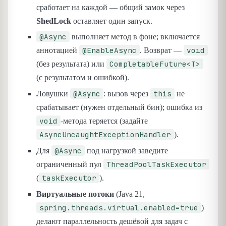
сработает на каждой — общий замок через
ShedLock
оставляет один запуск.
@Async
выполняет метод в фоне; включается
@EnableAsync
void
аннотацией
. Возврат —
CompletableFuture<T>
(без результата) или
(с результатом и ошибкой).
@Async
this
Ловушки
: вызов через
не
срабатывает (нужен отдельный бин); ошибка из
void
-метода теряется (задайте
AsyncUncaughtExceptionHandler
).
@Async
Для
под нагрузкой заведите
ThreadPoolTaskExecutor
ограниченный пул
taskExecutor
(
).
Виртуальные потоки
(Java 21,
spring.threads.virtual.enabled=true
)
делают параллельность дешёвой для задач с