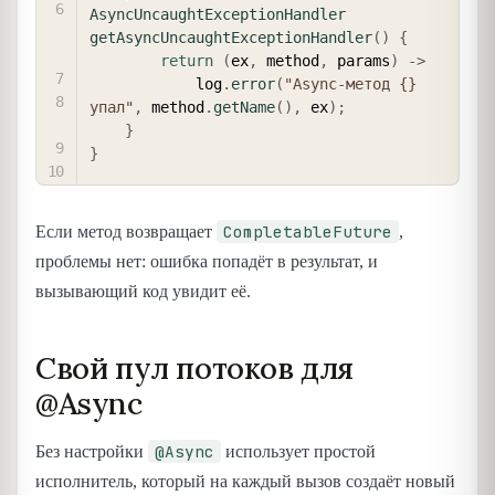
AsyncUncaughtExceptionHandler
getAsyncUncaughtExceptionHandler
(
)
{
return
(
ex
,
 method
,
 params
)
->
            log
.
error
(
"Async-метод {} 
упал"
,
 method
.
getName
(
)
,
 ex
)
;
}
}
CompletableFuture
Если метод возвращает
,
проблемы нет: ошибка попадёт в результат, и
вызывающий код увидит её.
Свой пул потоков для
@Async
@Async
Без настройки
использует простой
исполнитель, который на каждый вызов создаёт новый