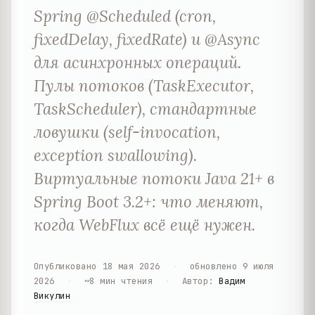
Spring @Scheduled (cron,
fixedDelay, fixedRate) и @Async
для асинхронных операций.
Пулы потоков (TaskExecutor,
TaskScheduler), стандартные
ловушки (self-invocation,
exception swallowing).
Виртуальные потоки Java 21+ в
Spring Boot 3.2+: что меняют,
когда WebFlux всё ещё нужен.
Опубликовано
18 мая 2026
·
обновлено
9 июля
2026
·
~
8
мин чтения
·
Автор
:
Вадим
Викулин