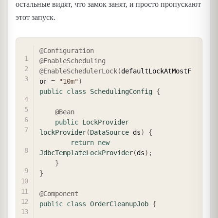
остальные видят, что замок занят, и просто пропускают
этот запуск.
COPY
@Configuration
@EnableScheduling
@EnableSchedulerLock
(
defaultLockAtMostF
or 
=
"10m"
)
public
class
SchedulingConfig
{
@Bean
public
LockProvider
lockProvider
(
DataSource
 ds
)
{
return
new
JdbcTemplateLockProvider
(
ds
)
;
}
}
@Component
public
class
OrderCleanupJob
{