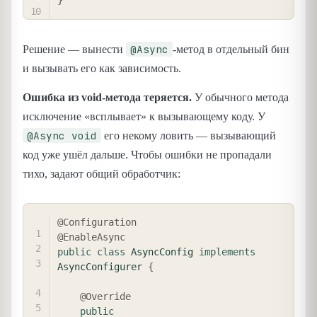
@Async
Решение — вынести
-метод в отдельный бин
и вызывать его как зависимость.
Ошибка из void-метода теряется.
У обычного метода
исключение «всплывает» к вызывающему коду. У
@Async void
его некому ловить — вызывающий
код уже ушёл дальше. Чтобы ошибки не пропадали
тихо, задают общий обработчик:
COPY
@Configuration
@EnableAsync
public
class
AsyncConfig
implements
AsyncConfigurer
{
@Override
public