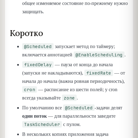
общее изменяемое состояние по-прежнему нужно
защищать.
Коротко
@Scheduled
запускает метод по таймеру;
@EnableScheduling
включается аннотацией
.
fixedDelay
— пауза от конца до начала
fixedRate
(запуски не накладываются),
— от
начала до начала (важна ровная периодичность),
cron
— расписание из шести полей; у cron
zone
всегда указывайте
.
@Scheduled
По умолчанию все
-задачи делят
один поток
— для параллельности заведите
TaskScheduler
с пулом.
В нескольких копиях приложения задача