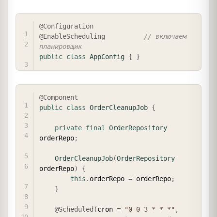
COPY
@Configuration
@EnableScheduling
// включаем 
планировщик
public
class
AppConfig
{
}
COPY
@Component
public
class
OrderCleanupJob
{
private
final
OrderRepository
orderRepo
;
OrderCleanupJob
(
OrderRepository
orderRepo
)
{
this
.
orderRepo 
=
 orderRepo
;
}
@Scheduled
(
cron 
=
"0 0 3 * * *"
,