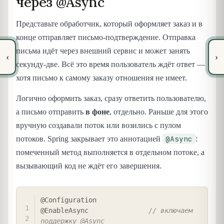
через @Async
Представьте обработчик, который оформляет заказ и в
конце отправляет письмо-подтверждение. Отправка
письма идёт через внешний сервис и может занять
‹
›
секунду-две. Всё это время пользователь ждёт ответ —
хотя письмо к самому заказу отношения не имеет.
Логично оформить заказ, сразу ответить пользователю,
а письмо отправить
в фоне
, отдельно. Раньше для этого
вручную создавали поток или возились с пулом
@Async
потоков. Spring закрывает это аннотацией
:
помеченный метод выполняется в отдельном потоке, а
вызывающий код не ждёт его завершения.
COPY
@Configuration
@EnableAsync
// включаем 
поддержку @Async