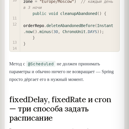
zone 
=
"Europe/Moscow"
)
// каждый день 
в 3 ночи
public
void
cleanupAbandoned
(
)
{
orderRepo
.
deleteAbandonedBefore
(
Instant
.
now
(
)
.
minus
(
30
,
ChronoUnit
.
DAYS
)
)
;
}
}
@Scheduled
Метод с
не должен принимать
параметры и обычно ничего не возвращает — Spring
просто дёргает его в нужный момент.
fixedDelay, fixedRate и cron
— три способа задать
расписание