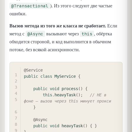
@Transactional
). Из этого следуют две частые
ошибки.
Вызов метода из того же класса не сработает.
Если
@Async
this
метод с
вызывают через
, обёртка
обходится стороной, и код выполнится в обычном
потоке, без всякой асинхронности.
COPY
@Service
public
class
MyService
{
public
void
process
(
)
{
this
.
heavyTask
(
)
;
// НЕ в 
фоне — вызов через this минует прокси
}
@Async
public
void
heavyTask
(
)
{
}
}