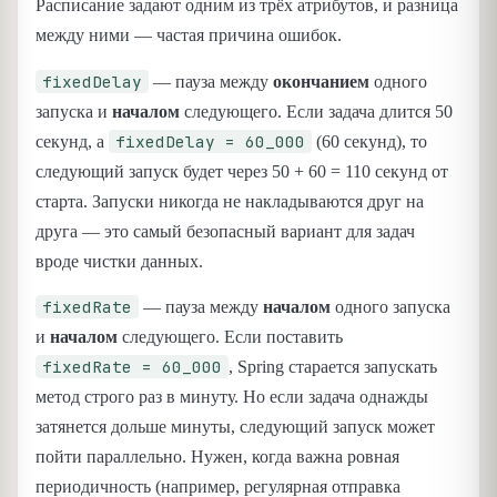
Расписание задают одним из трёх атрибутов, и разница
между ними — частая причина ошибок.
fixedDelay
— пауза между
окончанием
одного
запуска и
началом
следующего. Если задача длится 50
fixedDelay = 60_000
секунд, а
(60 секунд), то
следующий запуск будет через 50 + 60 = 110 секунд от
старта. Запуски никогда не накладываются друг на
друга — это самый безопасный вариант для задач
вроде чистки данных.
fixedRate
— пауза между
началом
одного запуска
и
началом
следующего. Если поставить
fixedRate = 60_000
, Spring старается запускать
метод строго раз в минуту. Но если задача однажды
затянется дольше минуты, следующий запуск может
пойти параллельно. Нужен, когда важна ровная
периодичность (например, регулярная отправка