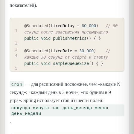
показателей).
COPY
@Scheduled
(
fixedDelay 
=
60_000
)
// 60 
секунд после завершения предыдущего
public
void
publishMetrics
(
)
{
}
@Scheduled
(
fixedRate 
=
30_000
)
// 
каждые 30 секунд от старта к старту
public
void
sampleQueueSize
(
)
{
}
cron
— для расписаний посложнее, чем «каждые N
секунд»: «каждый день в 3 ночи», «по будням в 9
утра». Spring использует cron из шести полей:
секунда минута час день_месяца месяц
день_недели
.