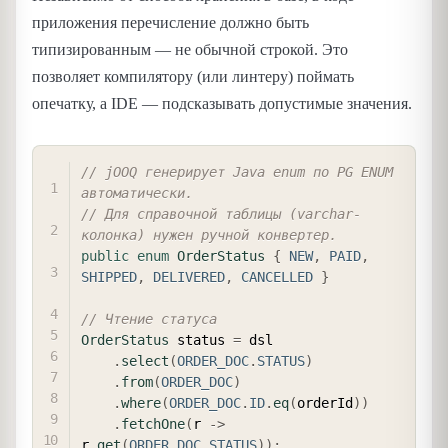
приложения перечисление должно быть
типизированным — не обычной строкой. Это
позволяет компилятору (или линтеру) поймать
опечатку, а IDE — подсказывать допустимые значения.
COPY
// jOOQ генерирует Java enum по PG ENUM 
автоматически.
// Для справочной таблицы (varchar-
колонка) нужен ручной конвертер.
public
enum
OrderStatus
{
NEW
,
PAID
,
SHIPPED
,
DELIVERED
,
CANCELLED
}
// Чтение статуса
OrderStatus
 status 
=
 dsl

.
select
(
ORDER_DOC
.
STATUS
)
.
from
(
ORDER_DOC
)
.
where
(
ORDER_DOC
.
ID
.
eq
(
orderId
)
)
.
fetchOne
(
r 
->
r
.
get
(
ORDER_DOC
.
STATUS
)
)
;