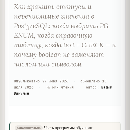
Как хранить статусы и
перечислимые значения в
PostgreSQL: когда выбрать PG
ENUM, когда справочную
таблицу, когда text + CHECK — и
почему boolean не заменяют
числом или символом.
Опубликовано
27 июня 2026
·
обновлено
10
июля 2026
·
~
6
мин чтения
·
Автор
:
Вадим
Викулин
Часть программы обучения:
дополнительно