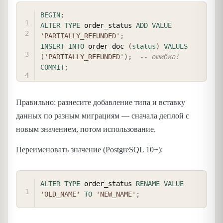
COPY
BEGIN
;
ALTER
TYPE
 order_status 
ADD
VALUE
'PARTIALLY_REFUNDED'
;
INSERT
INTO
 order_doc 
(
status
)
VALUES
(
'PARTIALLY_REFUNDED'
)
;
-- ошибка!
COMMIT
;
Правильно: разнесите добавление типа и вставку
данных по разным миграциям — сначала деплой с
новым значением, потом использование.
Переименовать значение (PostgreSQL 10+):
COPY
ALTER
TYPE
 order_status 
RENAME
VALUE
'OLD_NAME'
TO
'NEW_NAME'
;