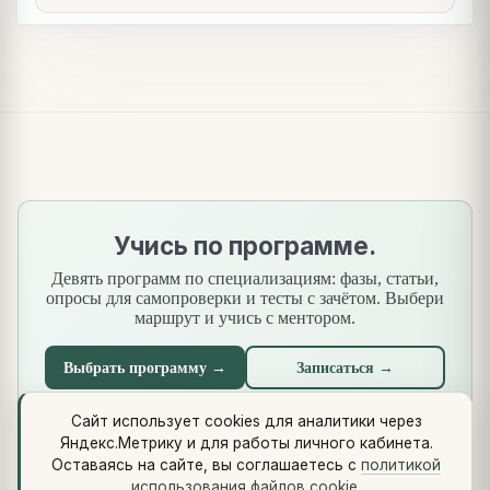
Учись по программе.
Девять программ по специализациям: фазы, статьи,
опросы для самопроверки и тесты с зачётом. Выбери
маршрут и учись с ментором.
Выбрать программу →
Записаться →
Сайт использует cookies для аналитики через
Яндекс.Метрику и для работы личного кабинета.
Что нового
·
Стандарты
·
Сквозной кейс
·
Библиотеки
·
Оставаясь на сайте, вы соглашаетесь с
политикой
Методология (Use Case Pattern)
использования файлов cookie
.