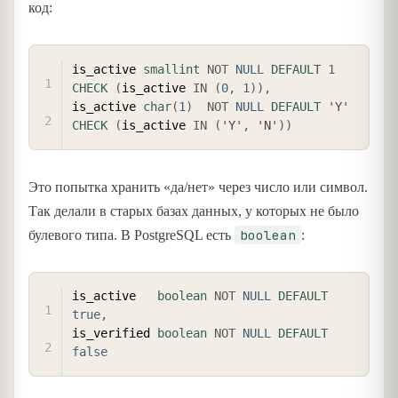
код:
COPY
is_active 
smallint
NOT
NULL
DEFAULT
1
CHECK
(
is_active 
IN
(
0
,
1
)
)
,
is_active 
char
(
1
)
NOT
NULL
DEFAULT
'Y'
CHECK
(
is_active 
IN
(
'Y'
,
'N'
)
)
Это попытка хранить «да/нет» через число или символ.
Так делали в старых базах данных, у которых не было
boolean
булевого типа. В PostgreSQL есть
:
COPY
is_active   
boolean
NOT
NULL
DEFAULT
true
,
is_verified 
boolean
NOT
NULL
DEFAULT
false