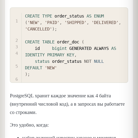
COPY
CREATE
TYPE
 order_status 
AS
ENUM
(
'NEW'
,
'PAID'
,
'SHIPPED'
,
'DELIVERED'
,
'CANCELLED'
)
;
CREATE
TABLE
 order_doc 
(
    id     
bigint
 GENERATED ALWAYS 
AS
IDENTITY
PRIMARY
KEY
,
status
 order_status 
NOT
NULL
DEFAULT
'NEW'
)
;
PostgreSQL хранит каждое значение как 4 байта
(внутренний числовой код), а в запросах вы работаете
со строками.
Это удобно, когда:
набор значений известен заранее и меняется