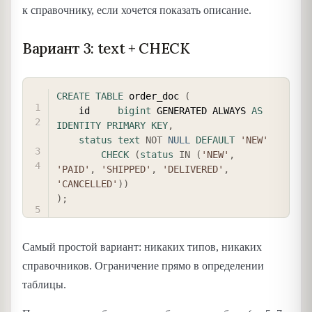
к справочнику, если хочется показать описание.
Вариант 3: text + CHECK
COPY
CREATE
TABLE
 order_doc 
(
    id     
bigint
 GENERATED ALWAYS 
AS
IDENTITY
PRIMARY
KEY
,
status
text
NOT
NULL
DEFAULT
'NEW'
CHECK
(
status
IN
(
'NEW'
,
'PAID'
,
'SHIPPED'
,
'DELIVERED'
,
'CANCELLED'
)
)
)
;
Самый простой вариант: никаких типов, никаких
справочников. Ограничение прямо в определении
таблицы.