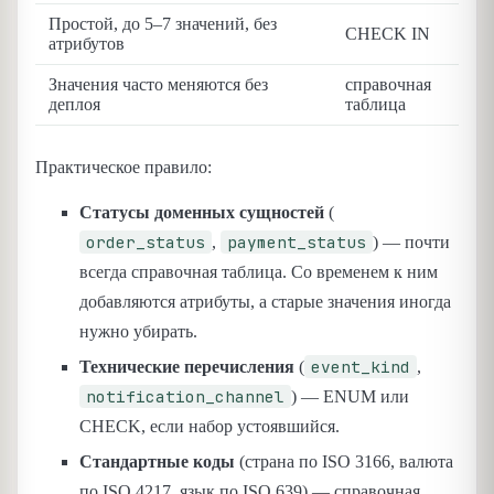
Простой, до 5–7 значений, без
CHECK IN
атрибутов
Значения часто меняются без
справочная
деплоя
таблица
Практическое правило:
Статусы доменных сущностей
(
order_status
payment_status
,
) — почти
всегда справочная таблица. Со временем к ним
добавляются атрибуты, а старые значения иногда
нужно убирать.
event_kind
Технические перечисления
(
,
notification_channel
) — ENUM или
CHECK, если набор устоявшийся.
Стандартные коды
(страна по ISO 3166, валюта
по ISO 4217, язык по ISO 639) — справочная