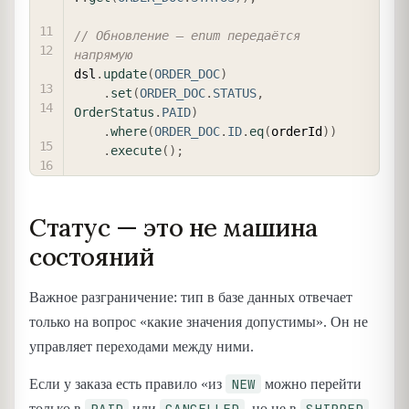
// Обновление — enum передаётся 
напрямую
dsl
.
update
(
ORDER_DOC
)
.
set
(
ORDER_DOC
.
STATUS
,
OrderStatus
.
PAID
)
.
where
(
ORDER_DOC
.
ID
.
eq
(
orderId
)
)
.
execute
(
)
;
Статус — это не машина
состояний
Важное разграничение: тип в базе данных отвечает
только на вопрос «какие значения допустимы». Он не
управляет переходами между ними.
NEW
Если у заказа есть правило «из
можно перейти
PAID
CANCELLED
SHIPPED
только в
или
, но не в