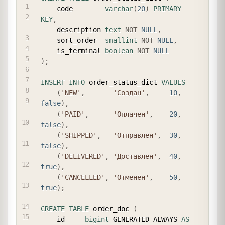
    code        
varchar
(
20
)
PRIMARY
KEY
,
    description 
text
NOT
NULL
,
    sort_order  
smallint
NOT
NULL
,
    is_terminal 
boolean
NOT
NULL
)
;
INSERT
INTO
 order_status_dict 
VALUES
(
'NEW'
,
'Создан'
,
10
,
false
)
,
(
'PAID'
,
'Оплачен'
,
20
,
false
)
,
(
'SHIPPED'
,
'Отправлен'
,
30
,
false
)
,
(
'DELIVERED'
,
'Доставлен'
,
40
,
true
)
,
(
'CANCELLED'
,
'Отменён'
,
50
,
true
)
;
CREATE
TABLE
 order_doc 
(
    id     
bigint
 GENERATED ALWAYS 
AS