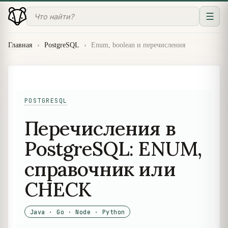
☰
Главная
›
PostgreSQL
›
Enum, boolean и перечисления
POSTGRESQL
Перечисления в
PostgreSQL: ENUM,
справочник или
CHECK
Java · Go · Node · Python