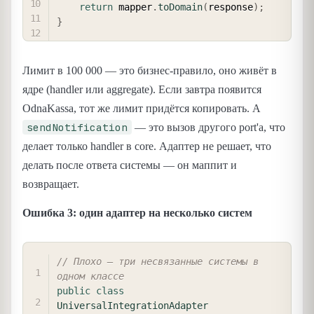
return
 mapper
.
toDomain
(
response
)
;
}
Лимит в 100 000 — это бизнес-правило, оно живёт в
ядре (handler или aggregate). Если завтра появится
OdnaKassa, тот же лимит придётся копировать. А
sendNotification
— это вызов другого port'а, что
делает только handler в core. Адаптер не решает, что
делать после ответа системы — он маппит и
возвращает.
Ошибка 3: один адаптер на несколько систем
COPY
// Плохо — три несвязанные системы в 
одном классе
public
class
UniversalIntegrationAdapter