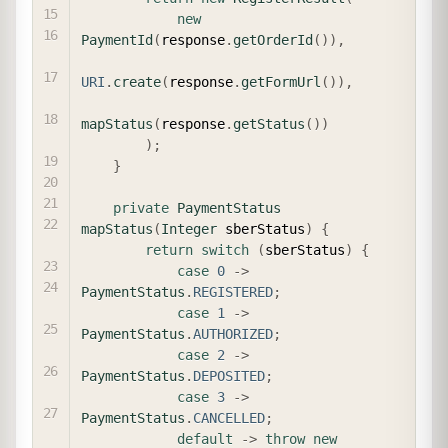
new
PaymentId
(
response
.
getOrderId
(
)
)
,
URI
.
create
(
response
.
getFormUrl
(
)
)
,
mapStatus
(
response
.
getStatus
(
)
)
)
;
}
private
PaymentStatus
mapStatus
(
Integer
 sberStatus
)
{
return
switch
(
sberStatus
)
{
case
0
->
PaymentStatus
.
REGISTERED
;
case
1
->
PaymentStatus
.
AUTHORIZED
;
case
2
->
PaymentStatus
.
DEPOSITED
;
case
3
->
PaymentStatus
.
CANCELLED
;
default
->
throw
new