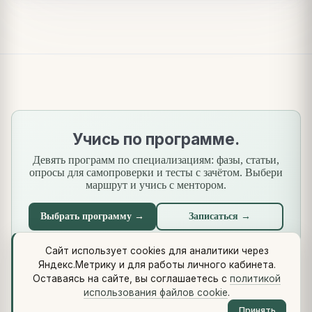
Учись по программе.
Девять программ по специализациям: фазы, статьи,
опросы для самопроверки и тесты с зачётом. Выбери
маршрут и учись с ментором.
Выбрать программу →
Записаться →
Сайт использует cookies для аналитики через
Яндекс.Метрику и для работы личного кабинета.
Что нового
·
Стандарты
·
Сквозной кейс
·
Библиотеки
·
Оставаясь на сайте, вы соглашаетесь с
политикой
Методология (Use Case Pattern)
использования файлов cookie
.
© 2026 vikulin-va.ru ·
Обо мне
·
Контакты
·
Telegram
·
RSS
·
Принять