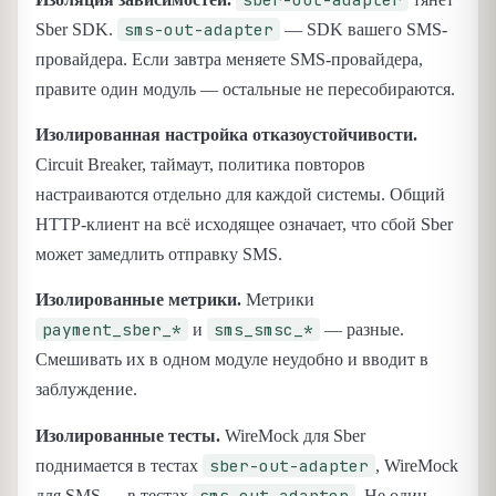
sms-out-adapter
Sber SDK.
— SDK вашего SMS-
провайдера. Если завтра меняете SMS-провайдера,
правите один модуль — остальные не пересобираются.
Изолированная настройка отказоустойчивости.
Circuit Breaker, таймаут, политика повторов
настраиваются отдельно для каждой системы. Общий
HTTP-клиент на всё исходящее означает, что сбой Sber
может замедлить отправку SMS.
Изолированные метрики.
Метрики
payment_sber_*
sms_smsc_*
и
— разные.
Смешивать их в одном модуле неудобно и вводит в
заблуждение.
Изолированные тесты.
WireMock для Sber
sber-out-adapter
поднимается в тестах
, WireMock
sms-out-adapter
для SMS — в тестах
. Не один