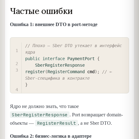
Частые ошибки
Ошибка 1: внешнее DTO в port-методе
COPY
// Плохо — Sber DTO утекает в интерфейс 
ядра
public
interface
PaymentPort
{
SberRegisterResponse
register
(
RegisterCommand
 cmd
)
;
// ← 
Sber-специфика в контракте
}
Ядро не должно знать, что такое
SberRegisterResponse
. Port возвращает domain-
RegisterResult
объекты —
, а не Sber DTO.
Ошибка 2: бизнес-логика в адаптере