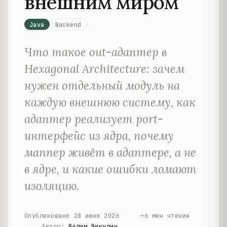
внешним миром
Java
Backend
Что такое out-адаптер в
Hexagonal Architecture: зачем
нужен отдельный модуль на
каждую внешнюю систему, как
адаптер реализует port-
интерфейс из ядра, почему
маппер живёт в адаптере, а не
в ядре, и какие ошибки ломают
изоляцию.
Опубликовано
28 июня 2026
·
~
6
мин чтения
·
Автор
:
Вадим Викулин