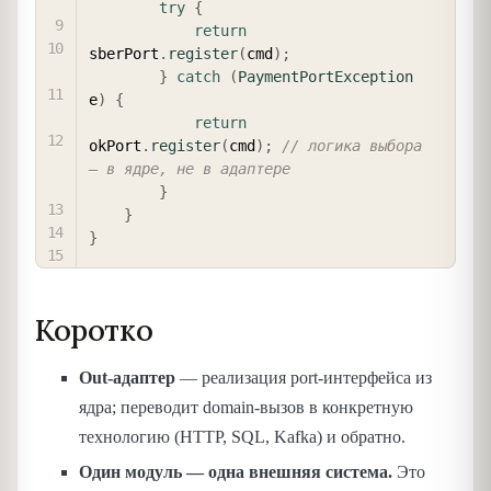
try
{
return
sberPort
.
register
(
cmd
)
;
}
catch
(
PaymentPortException
e
)
{
return
okPort
.
register
(
cmd
)
;
// логика выбора 
— в ядре, не в адаптере
}
}
}
Коротко
Out-адаптер
— реализация port-интерфейса из
ядра; переводит domain-вызов в конкретную
технологию (HTTP, SQL, Kafka) и обратно.
Один модуль — одна внешняя система.
Это