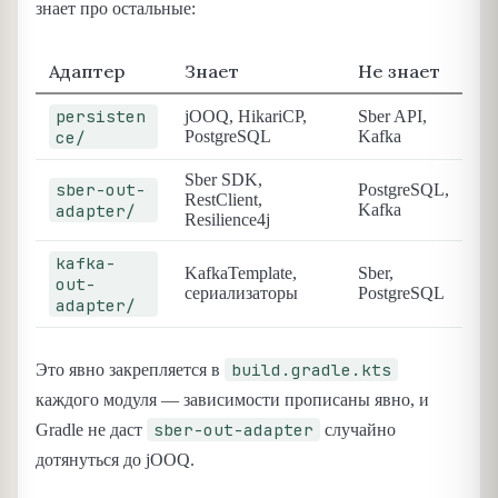
знает про остальные:
Адаптер
Знает
Не знает
persisten
jOOQ, HikariCP,
Sber API,
ce/
PostgreSQL
Kafka
Sber SDK,
sber-out-
PostgreSQL,
RestClient,
adapter/
Kafka
Resilience4j
kafka-
KafkaTemplate,
Sber,
out-
сериализаторы
PostgreSQL
adapter/
build.gradle.kts
Это явно закрепляется в
каждого модуля — зависимости прописаны явно, и
sber-out-adapter
Gradle не даст
случайно
дотянуться до jOOQ.