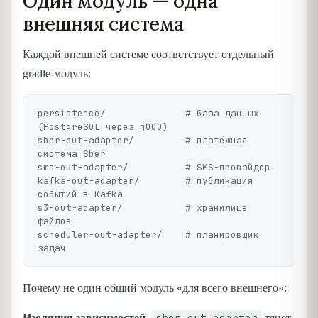
Один модуль — одна
внешняя система
Каждой внешней системе соответствует отдельный
gradle-модуль:
persistence/              # база данных 
(PostgreSQL через jOOQ)

sber-out-adapter/         # платёжная 
система Sber

sms-out-adapter/          # SMS-провайдер

kafka-out-adapter/        # публикация 
событий в Kafka

s3-out-adapter/           # хранилище 
файлов

scheduler-out-adapter/    # планировщик 
Почему не один общий модуль «для всего внешнего»:
sber-out-adapter
Изоляция зависимостей.
тянет