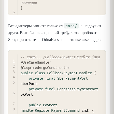
изоляции
}
core/
Все адаптеры зависят только от
, а не друг от
друга. Если бизнес-сценарий требует «попробовать
Sber, при отказе — OdnaKassa» — это use case в ядре:
COPY
// core/.../FallbackPaymentHandler.java
@UseCaseHandler
@RequiredArgsConstructor
public
class
FallbackPaymentHandler
{
private
final
SberPaymentPort
sberPort
;
private
final
OdnaKassaPaymentPort
okPort
;
public
Payment
handle
(
RegisterPaymentCommand
 cmd
)
{