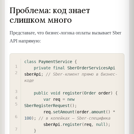
Проблема: код знает
слишком много
Представьте, что бизнес-логика оплаты вызывает Sber
API напрямую:
COPY
class
PaymentService
{
private
final
SberOrderServicesApi
sberApi
;
// Sber-клиент прямо в бизнес-
коде
public
void
register
(
Order
 order
)
{
var
 req 
=
new
SberRegisterRequest
(
)
;
        req
.
setAmount
(
order
.
amount
(
)
*
100
)
;
// в копейках — Sber-специфика
        sberApi
.
register
(
req
,
null
)
;
}