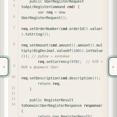
public
SberRegisterRequest
toApi
(
RegisterCommand
 cmd
)
{
var
 req 
=
new
SberRegisterRequest
(
)
;
req
.
setOrderNumber
(
cmd
.
orderId
(
)
.
value
(
)
.
toString
(
)
)
;
req
.
setAmount
(
cmd
.
amount
(
)
.
amount
(
)
.
mul
tiply
(
BigDecimal
.
valueOf
(
100
)
)
.
intValue
(
)
)
;
// рубли → копейки
        req
.
setCurrency
(
978
)
;
// 978 = 
‹
›
RUB в формате Sber
req
.
setDescription
(
cmd
.
description
(
)
)
;
return
 req
;
}
public
RegisterResult
toDomain
(
SberRegisterResponse
 response
)
{
return
new
RegisterResult
(