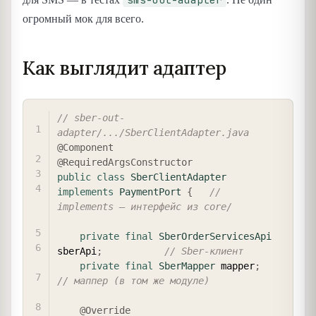
огромный мок для всего.
Как выглядит адаптер
COPY
// sber-out-
adapter/.../SberClientAdapter.java
@Component
@RequiredArgsConstructor
public
class
SberClientAdapter
implements
PaymentPort
{
// 
implements — интерфейс из core/
private
final
SberOrderServicesApi
sberApi
;
// Sber-клиент
private
final
SberMapper
 mapper
;
// маппер (в том же модуле)
@Override