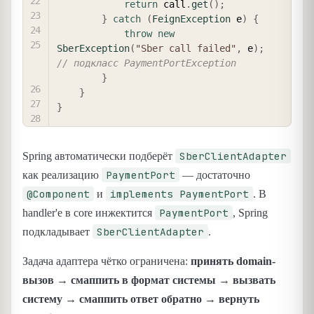
return
 call
.
get
(
)
;
}
catch
(
FeignException
 e
)
{
throw
new
SberException
(
"Sber call failed"
,
 e
)
;
// подкласс PaymentPortException
}
}
}
SberClientAdapter
Spring автоматически подберёт
PaymentPort
как реализацию
— достаточно
@Component
implements PaymentPort
и
. В
PaymentPort
handler'е в core инжектится
, Spring
SberClientAdapter
подкладывает
.
Задача адаптера чётко ограничена:
принять domain-
вызов → смаппить в формат системы → вызвать
систему → смаппить ответ обратно → вернуть