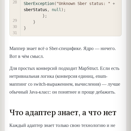
SberException
(
"Unknown Sber status: "
+
sberStatus
,
null
)
;
}
;
}
}
Маппер знает всё о Sber-специфике. Ядро — ничего.
Вот в чём смысл.
Для простых конверсий подходит MapStruct. Если есть
нетривиальная логика (конверсия единиц, enum-
маппинг со switch-выражением, вычисления) — лучше
обычный Java-класс: он понятнее и проще дебажить.
Что адаптер знает, а что нет
Каждый адаптер знает только свою технологию и не