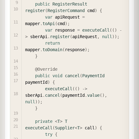
public
RegisterResult
register
(
RegisterCommand
 cmd
)
{
var
 apiRequest 
=
mapper
.
toApi
(
cmd
)
;
var
 response 
=
executeCall
(
(
)
-
>
 sberApi
.
register
(
apiRequest
,
null
)
)
;
return
mapper
.
toDomain
(
response
)
;
}
@Override
public
void
cancel
(
PaymentId
paymentId
)
{
executeCall
(
(
)
->
sberApi
.
cancel
(
paymentId
.
value
(
)
,
null
)
)
;
}
private
<
T
>
T
executeCall
(
Supplier
<
T
>
 call
)
{
try
{