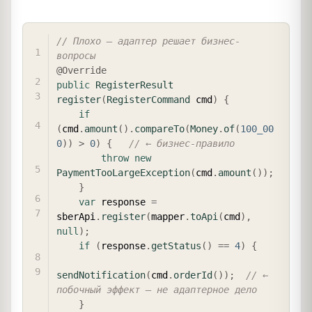
COPY
// Плохо — адаптер решает бизнес-
вопросы
@Override
public
RegisterResult
register
(
RegisterCommand
 cmd
)
{
if
(
cmd
.
amount
(
)
.
compareTo
(
Money
.
of
(
100_00
0
)
)
>
0
)
{
// ← бизнес-правило
throw
new
PaymentTooLargeException
(
cmd
.
amount
(
)
)
;
}
var
 response 
=
sberApi
.
register
(
mapper
.
toApi
(
cmd
)
,
null
)
;
if
(
response
.
getStatus
(
)
==
4
)
{
sendNotification
(
cmd
.
orderId
(
)
)
;
// ← 
побочный эффект — не адаптерное дело
}