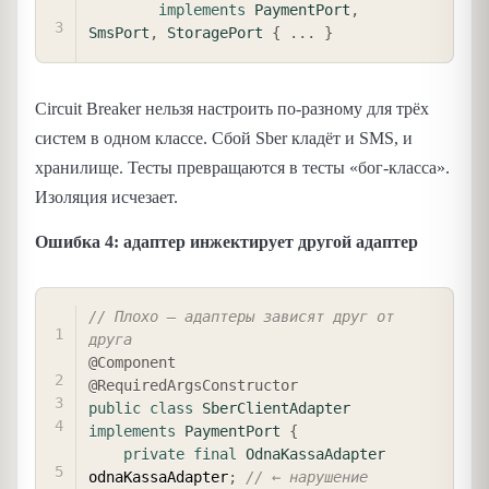
implements
PaymentPort
,
SmsPort
,
StoragePort
{
.
.
.
}
Circuit Breaker нельзя настроить по-разному для трёх
систем в одном классе. Сбой Sber кладёт и SMS, и
хранилище. Тесты превращаются в тесты «бог-класса».
Изоляция исчезает.
Ошибка 4: адаптер инжектирует другой адаптер
COPY
// Плохо — адаптеры зависят друг от 
друга
@Component
@RequiredArgsConstructor
public
class
SberClientAdapter
implements
PaymentPort
{
private
final
OdnaKassaAdapter
odnaKassaAdapter
;
// ← нарушение 